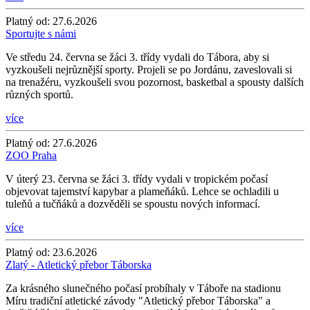
Platný od:
27.6.2026
Sportujte s námi
Ve středu 24. června se žáci 3. třídy vydali do Tábora, aby si
vyzkoušeli nejrůznější sporty. Projeli se po Jordánu, zaveslovali si
na trenažéru, vyzkoušeli svou pozornost, basketbal a spousty dalších
různých sportů.
více
Platný od:
27.6.2026
ZOO Praha
V úterý 23. června se žáci 3. třídy vydali v tropickém počasí
objevovat tajemství kapybar a plameňáků. Lehce se ochladili u
tuleňů a tučňáků a dozvěděli se spoustu nových informací.
více
Platný od:
23.6.2026
Zlatý - Atletický přebor Táborska
Za krásného slunečného počasí probíhaly v Táboře na stadionu
Míru tradiční atletické závody "Atletický přebor Táborska" a