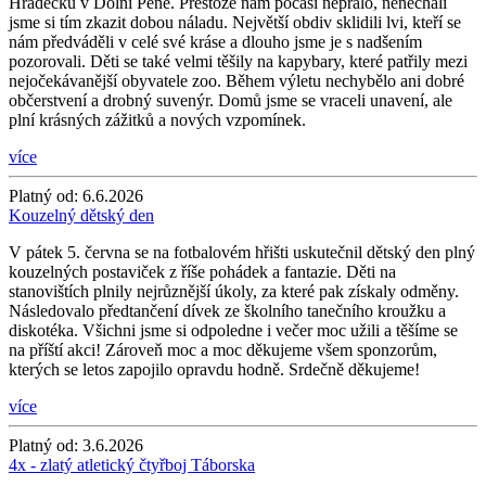
Hrádečku v Dolní Pěně. Přestože nám počasí nepřálo, nenechali
jsme si tím zkazit dobou náladu. Největší obdiv sklidili lvi, kteří se
nám předváděli v celé své kráse a dlouho jsme je s nadšením
pozorovali. Děti se také velmi těšily na kapybary, které patřily mezi
nejočekávanější obyvatele zoo. Během výletu nechybělo ani dobré
občerstvení a drobný suvenýr. Domů jsme se vraceli unavení, ale
plní krásných zážitků a nových vzpomínek.
více
Platný od:
6.6.2026
Kouzelný dětský den
V pátek 5. června se na fotbalovém hřišti uskutečnil dětský den plný
kouzelných postaviček z říše pohádek a fantazie. Děti na
stanovištích plnily nejrůznější úkoly, za které pak získaly odměny.
Následovalo předtančení dívek ze školního tanečního kroužku a
diskotéka. Všichni jsme si odpoledne i večer moc užili a těšíme se
na příští akci! Zároveň moc a moc děkujeme všem sponzorům,
kterých se letos zapojilo opravdu hodně. Srdečně děkujeme!
více
Platný od:
3.6.2026
4x - zlatý atletický čtyřboj Táborska