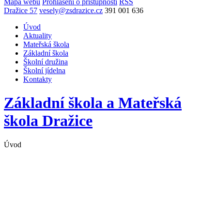
Mapa webu
Prohlášení o přístupnosti
RSS
Dražice 57
vesely@zsdrazice.cz
391 001 636
Úvod
Aktuality
Mateřská škola
Základní škola
Školní družina
Školní jídelna
Kontakty
Základní škola a Mateřská
škola
Dražice
Úvod