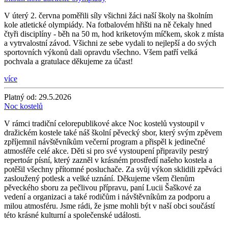
V úterý 2. června poměřili síly všichni žáci naší školy na školním
kole atletické olympiády. Na fotbalovém hřišti na ně čekaly hned
čtyři disciplíny - běh na 50 m, hod kriketovým míčkem, skok z místa
a vytrvalostní závod. Všichni ze sebe vydali to nejlepší a do svých
sportovních výkonů dali opravdu všechno. Všem patří velká
pochvala a gratulace děkujeme za účast!
více
Platný od:
29.5.2026
Noc kostelů
V rámci tradiční celorepublikové akce Noc kostelů vystoupil v
dražickém kostele také náš školní pěvecký sbor, který svým zpěvem
zpříjemnil návštěvníkům večerní program a přispěl k jedinečné
atmosféře celé akce. Děti si pro své vystoupení připravily pestrý
repertoár písní, který zazněl v krásném prostředí našeho kostela a
potěšil všechny přítomné posluchače. Za svůj výkon sklidili zpěváci
zasloužený potlesk a velké uznání. Děkujeme všem členům
pěveckého sboru za pečlivou přípravu, paní Lucii Šaškové za
vedení a organizaci a také rodičům i návštěvníkům za podporu a
milou atmosféru. Jsme rádi, že jsme mohli být v naší obci součástí
této krásné kulturní a společenské události.