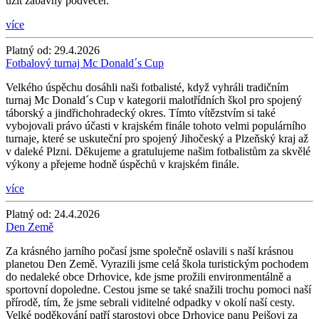
užít zábavný podvečer.
více
Platný od:
29.4.2026
Fotbalový turnaj Mc Donald´s Cup
Velkého úspěchu dosáhli naši fotbalisté, když vyhráli tradičním
turnaj Mc Donald´s Cup v kategorii malotřídních škol pro spojený
táborský a jindřichohradecký okres. Tímto vítězstvím si také
vybojovali právo účasti v krajském finále tohoto velmi populárního
turnaje, které se uskuteční pro spojený Jihočeský a Plzeňský kraj až
v daleké Plzni. Děkujeme a gratulujeme našim fotbalistům za skvělé
výkony a přejeme hodně úspěchů v krajském finále.
více
Platný od:
24.4.2026
Den Země
Za krásného jarního počasí jsme společně oslavili s naší krásnou
planetou Den Země. Vyrazili jsme celá škola turistickým pochodem
do nedaleké obce Drhovice, kde jsme prožili environmentálně a
sportovní dopoledne. Cestou jsme se také snažili trochu pomoci naší
přírodě, tím, že jsme sebrali viditelné odpadky v okolí naší cesty.
Velké poděkování patří starostovi obce Drhovice panu Pejšovi za