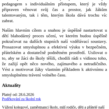
pedagogem s individuálním přístupem, který je vždy
připraven věnovat svůj čas a prostor, jak žákům
talentovaným, tak i těm, kterým škola dává trochu víc
zabrat.
Naším hlavním cílem a snahou je úspěšně nastartovat u
dětí blahodárný proces učení, ve kterém budou úspěšně
pokračovat na dalších stupních naší vzdělávací soustavy.
Prosazovat smysluplnou a efektivní výuku v bezpečném,
přátelském a dostatečně podnětném prostředí. Usilovat o
to, aby se žáci do školy těšili, chodili rádi s vidinou toho,
že zažijí opět něco nového, zajímavého a netradičního.
Vést a motivovat žáky vlastním příkladem k aktivnímu a
smysluplnému trávení volného času.
Aktuality
Platný od:
28.6.2026
Poděkování za školní rok
Vážení kolegové, zaměstnanci školy, milí rodiče, děti a přátelé naší