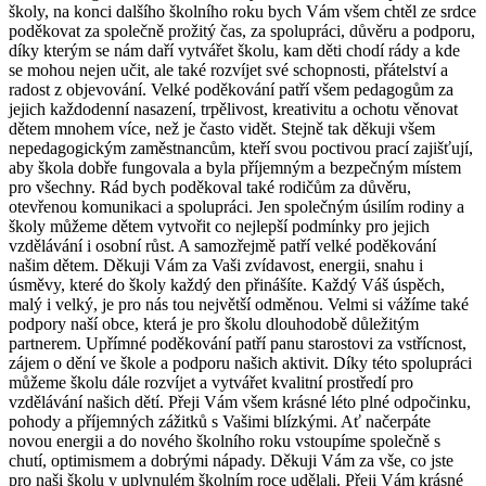
školy, na konci dalšího školního roku bych Vám všem chtěl ze srdce
poděkovat za společně prožitý čas, za spolupráci, důvěru a podporu,
díky kterým se nám daří vytvářet školu, kam děti chodí rády a kde
se mohou nejen učit, ale také rozvíjet své schopnosti, přátelství a
radost z objevování. Velké poděkování patří všem pedagogům za
jejich každodenní nasazení, trpělivost, kreativitu a ochotu věnovat
dětem mnohem více, než je často vidět. Stejně tak děkuji všem
nepedagogickým zaměstnancům, kteří svou poctivou prací zajišťují,
aby škola dobře fungovala a byla příjemným a bezpečným místem
pro všechny. Rád bych poděkoval také rodičům za důvěru,
otevřenou komunikaci a spolupráci. Jen společným úsilím rodiny a
školy můžeme dětem vytvořit co nejlepší podmínky pro jejich
vzdělávání i osobní růst. A samozřejmě patří velké poděkování
našim dětem. Děkuji Vám za Vaši zvídavost, energii, snahu i
úsměvy, které do školy každý den přinášíte. Každý Váš úspěch,
malý i velký, je pro nás tou největší odměnou. Velmi si vážíme také
podpory naší obce, která je pro školu dlouhodobě důležitým
partnerem. Upřímné poděkování patří panu starostovi za vstřícnost,
zájem o dění ve škole a podporu našich aktivit. Díky této spolupráci
můžeme školu dále rozvíjet a vytvářet kvalitní prostředí pro
vzdělávání našich dětí. Přeji Vám všem krásné léto plné odpočinku,
pohody a příjemných zážitků s Vašimi blízkými. Ať načerpáte
novou energii a do nového školního roku vstoupíme společně s
chutí, optimismem a dobrými nápady. Děkuji Vám za vše, co jste
pro naši školu v uplynulém školním roce udělali. Přeji Vám krásné