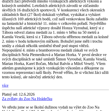
dražičtí žáci předvedli mnoho vynikajících atletických výkonů a
krásných umístění. Letošních atletických závodů se zúčastnilo
skvělých 16 dražických sportovců. V konkurenci všech okresních
základních škol (27 škol) dokázali vyběhat, vyskákat a vyházet
úžasných 169 atletických bodů, což naší venkovskou školu zařadilo
na fantastické a historické 11. místo v celkovém pořadí. Největšího
úspěchu naší atletické výpravy dosáhl Honza Vyroubal, který si z
Tábora odvezl zlatou medaili za 1. místo v běhu na 50 metrů a
Kamila Veselá, která si z Tábora odvezla stříbrnou medaili za krásné
2. místo v hodu kriketovým míčkem. Bohužel jsme měli i trochu
smůly a získali několik umístění těsně pod stupni vítězů.
Nepopulární 4. místo a bramborovou medaili získali ve svých
disciplínách Nela Plemeníková a Marian Horka. V první desítce ve
svých disciplínách se také umístili Šimon Vyroubal, Kamila Veselá,
Marian Horka, Karel Bočan, Michal Balvín a Miloš Veselý. Všem
atletům gratulujeme k jejich vynikajícím výkonům a děkujeme za
vzornou reprezentaci naší školy. Pevně věřím, že si všichni žáci užili
tento krásný, ale náročný atletický den.
více
Platný od:
12.6.2026
Za zvířaty do Zoo Na Hrádečku
Ve středu jsme se se školní dužinou vydali na výlet do Zoo Na