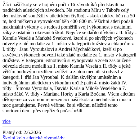
Žáci naší školy se v hojném počtu 16 závodníků představili na
tradičních atletických závodech. Na stadionu Míru v Táboře celý
den usilovně soutěžili v atletickém čtyřboji - skok daleký, běh na 50
m, hod míčkem a vytrvalostní běh 400-800 m. Všichni atleti podali
maximální výkony a s radostí poměřili svoji výkonnost s ostatními
žáky z ostatních okresních škol. Nejvíce se dařilo dívkám z II. třídy -
Kamile Veselé a Markétě Svatkové, které si po skvělých výkonech
odvezly zlaté medaile za 1. místo v kategorii družstev a chlapcům z
I. třídy - Janu Vyroubalovi a Andrei Mychalčikovi, kteří si po
skvělých výkonech odvezli také zlaté medaile za 1. místo v kategorii
družstev. V kategorii jednotlivců si vybojovala a zcela zaslouženě
odvezla zlatou medaili za 1. místo Kamila Veselá z II. třídy a ještě
větším bodovým rozdílem zvítězil a zlatou medaili si odvezl v
kategorii I. tříd Jan Vyroubal. K dalším skvělým umístěním a
individuálním atletickým výkonům určitě patří 4. místo žáků IV.
třídy - Šimona Vyroubala, Davida Karla a Miloše Veselého a 7.
místo žáků V. třídy - Mariána Horky a Karla Bočana. Všem atletům
děkujeme za vzornou reprezentaci naší škola a medailistům moc a
moc gratulujeme. Pevně věříme, že si všichni náležitě tento
sportovní den i přes nepřízeň počasí užili.
více
Platný od:
2.6.2026
Školní kolo atletické olympiády