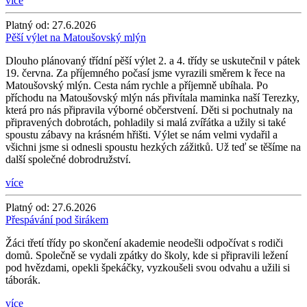
více
Platný od:
27.6.2026
Pěší výlet na Matoušovský mlýn
Dlouho plánovaný třídní pěší výlet 2. a 4. třídy se uskutečnil v pátek
19. června. Za příjemného počasí jsme vyrazili směrem k řece na
Matoušovský mlýn. Cesta nám rychle a příjemně ubíhala. Po
příchodu na Matoušovský mlýn nás přivítala maminka naší Terezky,
která pro nás připravila výborné občerstvení. Děti si pochutnaly na
připravených dobrotách, pohladily si malá zvířátka a užily si také
spoustu zábavy na krásném hřišti. Výlet se nám velmi vydařil a
všichni jsme si odnesli spoustu hezkých zážitků. Už teď se těšíme na
další společné dobrodružství.
více
Platný od:
27.6.2026
Přespávání pod širákem
Žáci třetí třídy po skončení akademie neodešli odpočívat s rodiči
domů. Společně se vydali zpátky do školy, kde si připravili ležení
pod hvězdami, opekli špekáčky, vyzkoušeli svou odvahu a užili si
táborák.
více