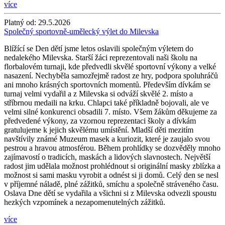
více
Platný od:
29.5.2026
Společný sportovně-umělecký výlet do Milevska
Blížící se Den dětí jsme letos oslavili společným výletem do
nedalekého Milevska. Starší žáci reprezentovali naši školu na
florbalovém turnaji, kde předvedli skvělé sportovní výkony a velké
nasazení. Nechyběla samozřejmě radost ze hry, podpora spoluhráčů
ani mnoho krásných sportovních momentů. Především dívkám se
turnaj velmi vydařil a z Milevska si odváží skvělé 2. místo a
stříbrnou medaili na krku. Chlapci také příkladně bojovali, ale ve
velmi silné konkurenci obsadili 7. místo. Všem žákům děkujeme za
předvedené výkony, za vzornou reprezentaci školy a dívkám
gratulujeme k jejich skvělému umístění. Mladší děti mezitím
navštívily známé Muzeum masek a kuriozit, které je zaujalo svou
pestrou a hravou atmosférou. Během prohlídky se dozvěděly mnoho
zajímavostí o tradicích, maskách a lidových slavnostech. Největší
radost jim udělala možnost prohlédnout si originální masky zblízka a
možnost si sami masku vyrobit a odnést si ji domů. Celý den se nesl
v příjemné náladě, plné zážitků, smíchu a společně stráveného času.
Oslava Dne dětí se vydařila a všichni si z Milevska odvezli spoustu
hezkých vzpomínek a nezapomenutelných zážitků.
více