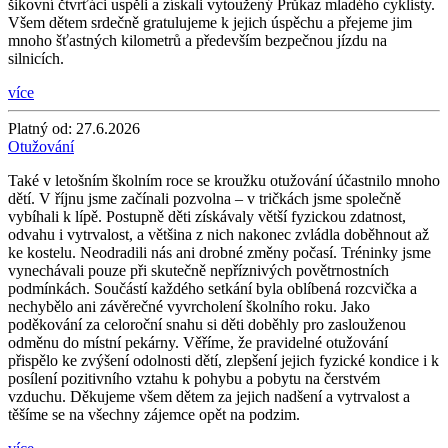
šikovní čtvrťáci uspěli a získali vytoužený Průkaz mladého cyklisty.
Všem dětem srdečně gratulujeme k jejich úspěchu a přejeme jim
mnoho šťastných kilometrů a především bezpečnou jízdu na
silnicích.
více
Platný od:
27.6.2026
Otužování
Také v letošním školním roce se kroužku otužování účastnilo mnoho
dětí. V říjnu jsme začínali pozvolna – v tričkách jsme společně
vybíhali k lípě. Postupně děti získávaly větší fyzickou zdatnost,
odvahu i vytrvalost, a většina z nich nakonec zvládla doběhnout až
ke kostelu. Neodradili nás ani drobné změny počasí. Tréninky jsme
vynechávali pouze při skutečně nepříznivých povětrnostních
podmínkách. Součástí každého setkání byla oblíbená rozcvička a
nechybělo ani závěrečné vyvrcholení školního roku. Jako
poděkování za celoroční snahu si děti doběhly pro zaslouženou
odměnu do místní pekárny. Věříme, že pravidelné otužování
přispělo ke zvýšení odolnosti dětí, zlepšení jejich fyzické kondice i k
posílení pozitivního vztahu k pohybu a pobytu na čerstvém
vzduchu. Děkujeme všem dětem za jejich nadšení a vytrvalost a
těšíme se na všechny zájemce opět na podzim.