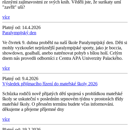
různými zajímavostmi ze svých knih. Věděli jste, že surikaty umí
"zavřít" uši?
více
Platný od:
14.4.2026
Paralympijský den
Ve čtvrtek 9. dubna proběhl na naší škole Paralympijský den. Děti si
mohly vyzkoušet nejrůznější paralympijské sporty, jako je boccia,
showdown, goalball, anebo natrénovat pohyb s bílou holí. Celým
dnem nás provedli odborníci z Centra APA Univerzity Palackého.
více
Platný od:
9.4.2026
Výsledek přijímacího řízení do mateřské školy 2026
Schůzka rodičů nově přijatých dětí spojená s prohlídkou mateřské
školy se uskuteční v posledním srpnovém týdnu v prostorách třídy
mateřské školy. O přesném termínu budete včas informováni.
děkujeme a přejeme příjemné dny
více
Platný od:
19.2.2026