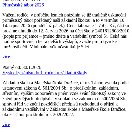
Příměstský tábor 2026
Vážení rodiče, v průběhu letních prázdnin se již tradičně uskuteční
příměstský tábor pořádaný naší základní školou, a to v termínu 10. -
14. srpna 2026 (pondělí až pátek). Cena tábora je 1 750,- Kč, částku
prosíme uhradit do 12. června 2026 na účet školy 2401612808/2010
(popis pro příjemce – jméno dítěte a variabilní symbol 5). Čeká nás
hodně sportovních her a delších výšlapů, zvažte proto fyzické
možnosti dětí. Minimální věk účastníků je 5 let.
více
Platný od:
30.1.2026
Výsledky zápisu do 1. ročníku základní školy
Základní škola a Mateřská škola Dražice, okres Tábor, vydala podle
ustanovení zákona č. 561/2004 Sb., o předškolním, základním,
středním, vyšším odborném a jiném vzdělávání (školský zákon) ve
znění pozdějších předpisů a v souladu se zákonem č. 500/2004 Sb.,
správní řád ve znění pozdějších předpisů rozhodnutí o přijetí k
základnímu vzdělávání v Základní škole a Mateřské škole Dražice,
okres Tábor pro školní rok 2026/2027.
více