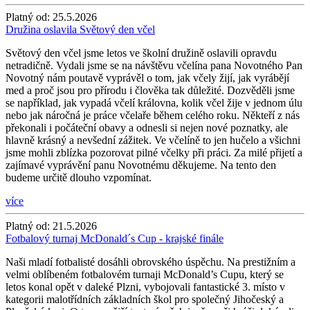
Platný od:
25.5.2026
Družina oslavila Světový den včel
Světový den včel jsme letos ve školní družině oslavili opravdu
netradičně. Vydali jsme se na návštěvu včelína pana Novotného Pan
Novotný nám poutavě vyprávěl o tom, jak včely žijí, jak vyrábějí
med a proč jsou pro přírodu i člověka tak důležité. Dozvěděli jsme
se například, jak vypadá včelí královna, kolik včel žije v jednom úlu
nebo jak náročná je práce včelaře během celého roku. Někteří z nás
překonali i počáteční obavy a odnesli si nejen nové poznatky, ale
hlavně krásný a nevšední zážitek. Ve včelíně to jen hučelo a všichni
jsme mohli zblízka pozorovat pilné včelky při práci. Za milé přijetí a
zajímavé vyprávění panu Novotnému děkujeme. Na tento den
budeme určitě dlouho vzpomínat.
více
Platný od:
21.5.2026
Fotbalový turnaj McDonald´s Cup - krajské finále
Naši mladí fotbalisté dosáhli obrovského úspěchu. Na prestižním a
velmi oblíbeném fotbalovém turnaji McDonald’s Cupu, který se
letos konal opět v daleké Plzni, vybojovali fantastické 3. místo v
kategorii malotřídních základních škol pro společný Jihočeský a