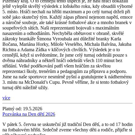
Plzeňský kraj. O to cennější tento úspěch je, že naši hráči dokázali
ještě vylepšit skvělý výsledek z loňského roku, kdy obsadili výborné
5. místo. Hráči nechali na hřišti maximum a po celý turnaj drželi při
sobě jako skutečný tým. Každý zápas přinesl nejenom napětí, emoce
a náročné souboje, ale také krásné fotbalové akce a mnoho branek v
soupeřových sítích. Naši reprezentanti bojovali s maximálním
nasazením a odhodláním. Nechyběla obětavost v obraně, skvělé
zákroky brankáře Šimona Vyroubala ani důležité branky Karla
Bočana, Mariána Horky, Miloše Veselého, Michala Balvína, Jakuba
Richtra a Adama Zídka v klíčových chvílích. Výsledek je o to
cennější, když si uvědomíme, že jsme celý turnaj odehráli pouze s
dvěma náhradníky a někteří hráči odehráli všech 110 minut bez
střídání. Velké poděkování patří všem hráčům za skvělou
reprezentaci školy, trenérům a pedagogům za přípravu a podporu.
Jsme na naše sportovce nesmírně pyšní a gratulujeme k nádhernému
3. místu na McDonald’s Cupu. Pevně věříme, že si tento fotbalový
turnaj děti náležitě užily.
více
Platný od:
19.5.2026
Pozvánka na Den dětí 2026
V pátek 5. června se uskuteční již tradiční Den dětí, a to od 17 hodin
na fotbalovém hřišti. Srdečně zveme všechny děti a rodiče, přijďte si