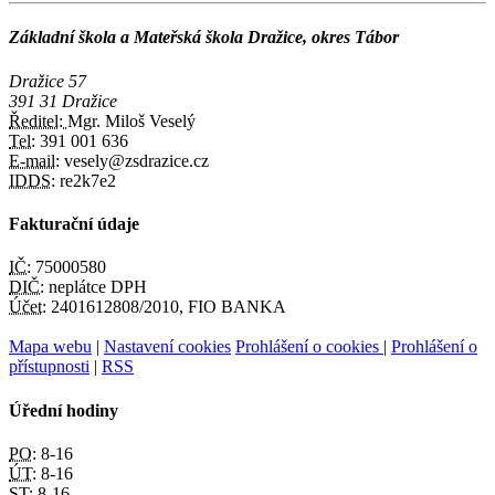
Základní škola a Mateřská škola Dražice, okres Tábor
Dražice 57
391 31 Dražice
Ředitel:
Mgr. Miloš Veselý
Tel:
391 001 636
E-mail:
vesely@zsdrazice.cz
IDDS:
re2k7e2
Fakturační údaje
IČ:
75000580
DIČ:
neplátce DPH
Účet:
2401612808/2010, FIO BANKA
Mapa webu
|
Nastavení cookies
Prohlášení o cookies
|
Prohlášení o
přístupnosti
|
RSS
Úřední hodiny
PO:
8-16
ÚT:
8-16
ST:
8-16