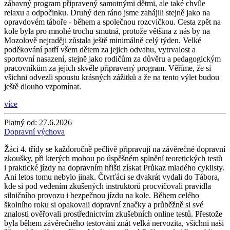
zábavný program připravený samotnými dětmi, ale také chvíle
relaxu a odpočinku. Druhý den ráno jsme zahájili stejně jako na
opravdovém táboře - během a společnou rozcvičkou. Cesta zpět na
kole byla pro mnohé trochu smutná, protože většina z nás by na
Mozolově nejraději zůstala ještě minimálně celý týden. Velké
poděkování patří všem dětem za jejich odvahu, vytrvalost a
sportovní nasazení, stejně jako rodičům za důvěru a pedagogickým
pracovníkům za jejich skvěle připravený program. Věříme, že si
všichni odvezli spoustu krásných zážitků a že na tento výlet budou
ještě dlouho vzpomínat.
více
Platný od:
27.6.2026
Dopravní výchova
Žáci 4. třídy se každoročně pečlivě připravují na závěrečné dopravní
zkoušky, při kterých mohou po úspěšném splnění teoretických testů
i praktické jízdy na dopravním hřišti získat Průkaz mladého cyklisty.
Ani letos tomu nebylo jinak. Čtvrťáci se dvakrát vydali do Tábora,
kde si pod vedením zkušených instruktorů procvičovali pravidla
silničního provozu i bezpečnou jízdu na kole. Během celého
školního roku si opakovali dopravní značky a průběžně si své
znalosti ověřovali prostřednictvím zkušebních online testů. Přestože
byla během závěrečného testování znát velká nervozita, všichni naši