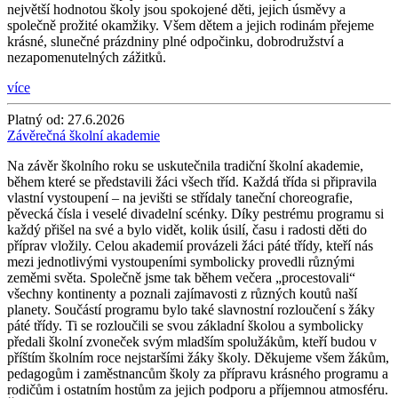
největší hodnotou školy jsou spokojené děti, jejich úsměvy a
společně prožité okamžiky. Všem dětem a jejich rodinám přejeme
krásné, slunečné prázdniny plné odpočinku, dobrodružství a
nezapomenutelných zážitků.
více
Platný od:
27.6.2026
Závěrečná školní akademie
Na závěr školního roku se uskutečnila tradiční školní akademie,
během které se představili žáci všech tříd. Každá třída si připravila
vlastní vystoupení – na jevišti se střídaly taneční choreografie,
pěvecká čísla i veselé divadelní scénky. Díky pestrému programu si
každý přišel na své a bylo vidět, kolik úsilí, času i radosti děti do
příprav vložily. Celou akademií provázeli žáci páté třídy, kteří nás
mezi jednotlivými vystoupeními symbolicky provedli různými
zeměmi světa. Společně jsme tak během večera „procestovali“
všechny kontinenty a poznali zajímavosti z různých koutů naší
planety. Součástí programu bylo také slavnostní rozloučení s žáky
páté třídy. Ti se rozloučili se svou základní školou a symbolicky
předali školní zvoneček svým mladším spolužákům, kteří budou v
příštím školním roce nejstaršími žáky školy. Děkujeme všem žákům,
pedagogům i zaměstnancům školy za přípravu krásného programu a
rodičům i ostatním hostům za jejich podporu a příjemnou atmosféru.