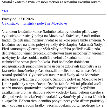
Školní akademie byla krásnou tečkou za letošním školním rokem.
více
Platný od:
27.6.2026
Cyklisticko - turistiský pobyt na Mozolově
Vrcholem letošního konce školního roku byl dlouho plánovaný
cyklisticko-turistický pobyt na Mozolově. Stává se již naší milou
tradicí, že děti mají možnost vydat se na kole právě tímto směrem. V
letošním roce na tento pobyt vyrazily dvě skupiny žáků naší školy.
Před samotným výletem je však vždy potřeba pečlivě zvážit, zda
děti zvládnou téměř dvacetikilometrovou trasu náročnějším terénem,
nezbytný je také souhlas rodičů a velmi důkladná kontrola
technického stavu jízdního kola. Pod bedlivým dohledem
pedagogických pracovníků jsme úspěšně zdolávali kilometry a za
krásného slunečného počasí dorazili do cíle, kde už na nás čekali
ostatní spolužáci. Cyklistickou trasu z naší školy až na Mozolov
jsme hravě zvládli za 2,5 hodiny. Samotný pobyt na Mozolově byl
jako z pohádky o vysněném dětském táboře. Místní přírodní areál
nabízí mnoho sportovních i volnočasových aktivit. Největším
zážitkem se pro nás stal opravdový vodácký kurz, během kterého si
děti pod vedením zkušených vodáků vyzkoušely plavbu na kánoích
a kajacích. Během dvoudenního pobytu nechybělo dětem prakticky
nic - koupání a vodní hrátky, večerní opékání buřtů, společné hry a