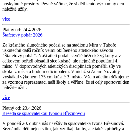
poskytnuté prostory. Pevně věříme, že si děti tento významný den
náležitě užily.
více
Platný od:
24.4.2026
Štafetový pohár 2026
Za krásného slunečného počasí se na stadionu Míru v Táboře
uskutečnil další ročník velmi oblíbeného atletického závodu
"Štafetový pohár". Naši atleti podali skvělé běžecké výkony a v
celkovém pořadí obsadili sice krásné, ale nejméně populární 4.
místo. V doprovodných atletických disciplínách poměřili síly ve
skoku z místa a hodu medicinbalem. V nichž si Adam Novotný
vyskákal výkonem 175 cm krásné 3. místo. Všem atletům děkujeme
za vzornou reprezentaci naší školy a věříme, že si celý sportovní den
náležitě užili.
více
Platný od:
23.4.2026
Beseda se spisovatelkou Ivonou Březinovou
V pondělí 20. dubna nás navštívila spisovatelka Ivona Březinová.
Seznámila děti nejen s tím, jak vznikají knihy, ale také s příběhy a