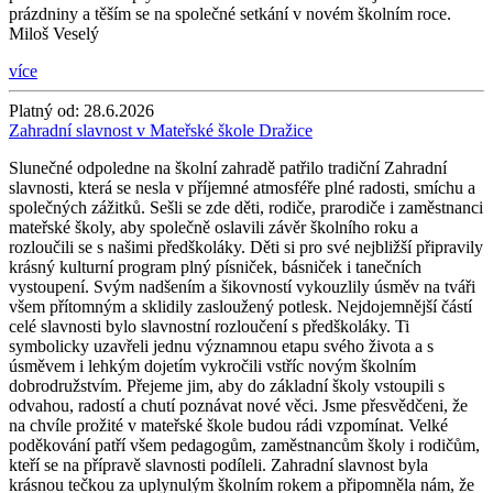
prázdniny a těším se na společné setkání v novém školním roce.
Miloš Veselý
více
Platný od:
28.6.2026
Zahradní slavnost v Mateřské škole Dražice
Slunečné odpoledne na školní zahradě patřilo tradiční Zahradní
slavnosti, která se nesla v příjemné atmosféře plné radosti, smíchu a
společných zážitků. Sešli se zde děti, rodiče, prarodiče i zaměstnanci
mateřské školy, aby společně oslavili závěr školního roku a
rozloučili se s našimi předškoláky. Děti si pro své nejbližší připravily
krásný kulturní program plný písniček, básniček i tanečních
vystoupení. Svým nadšením a šikovností vykouzlily úsměv na tváři
všem přítomným a sklidily zasloužený potlesk. Nejdojemnější částí
celé slavnosti bylo slavnostní rozloučení s předškoláky. Ti
symbolicky uzavřeli jednu významnou etapu svého života a s
úsměvem i lehkým dojetím vykročili vstříc novým školním
dobrodružstvím. Přejeme jim, aby do základní školy vstoupili s
odvahou, radostí a chutí poznávat nové věci. Jsme přesvědčeni, že
na chvíle prožité v mateřské škole budou rádi vzpomínat. Velké
poděkování patří všem pedagogům, zaměstnancům školy i rodičům,
kteří se na přípravě slavnosti podíleli. Zahradní slavnost byla
krásnou tečkou za uplynulým školním rokem a připomněla nám, že