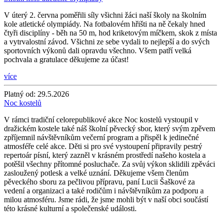
V úterý 2. června poměřili síly všichni žáci naší školy na školním
kole atletické olympiády. Na fotbalovém hřišti na ně čekaly hned
čtyři disciplíny - běh na 50 m, hod kriketovým míčkem, skok z místa
a vytrvalostní závod. Všichni ze sebe vydali to nejlepší a do svých
sportovních výkonů dali opravdu všechno. Všem patří velká
pochvala a gratulace děkujeme za účast!
více
Platný od:
29.5.2026
Noc kostelů
V rámci tradiční celorepublikové akce Noc kostelů vystoupil v
dražickém kostele také náš školní pěvecký sbor, který svým zpěvem
zpříjemnil návštěvníkům večerní program a přispěl k jedinečné
atmosféře celé akce. Děti si pro své vystoupení připravily pestrý
repertoár písní, který zazněl v krásném prostředí našeho kostela a
potěšil všechny přítomné posluchače. Za svůj výkon sklidili zpěváci
zasloužený potlesk a velké uznání. Děkujeme všem členům
pěveckého sboru za pečlivou přípravu, paní Lucii Šaškové za
vedení a organizaci a také rodičům i návštěvníkům za podporu a
milou atmosféru. Jsme rádi, že jsme mohli být v naší obci součástí
této krásné kulturní a společenské události.