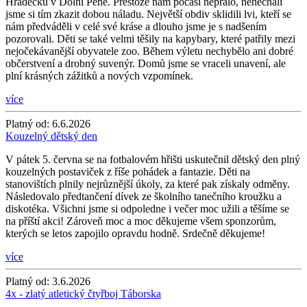
Hrádečku v Dolní Pěně. Přestože nám počasí nepřálo, nenechali
jsme si tím zkazit dobou náladu. Největší obdiv sklidili lvi, kteří se
nám předváděli v celé své kráse a dlouho jsme je s nadšením
pozorovali. Děti se také velmi těšily na kapybary, které patřily mezi
nejočekávanější obyvatele zoo. Během výletu nechybělo ani dobré
občerstvení a drobný suvenýr. Domů jsme se vraceli unavení, ale
plní krásných zážitků a nových vzpomínek.
více
Platný od:
6.6.2026
Kouzelný dětský den
V pátek 5. června se na fotbalovém hřišti uskutečnil dětský den plný
kouzelných postaviček z říše pohádek a fantazie. Děti na
stanovištích plnily nejrůznější úkoly, za které pak získaly odměny.
Následovalo předtančení dívek ze školního tanečního kroužku a
diskotéka. Všichni jsme si odpoledne i večer moc užili a těšíme se
na příští akci! Zároveň moc a moc děkujeme všem sponzorům,
kterých se letos zapojilo opravdu hodně. Srdečně děkujeme!
více
Platný od:
3.6.2026
4x - zlatý atletický čtyřboj Táborska