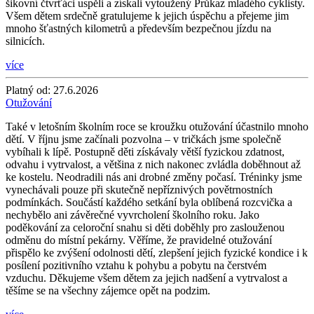
šikovní čtvrťáci uspěli a získali vytoužený Průkaz mladého cyklisty.
Všem dětem srdečně gratulujeme k jejich úspěchu a přejeme jim
mnoho šťastných kilometrů a především bezpečnou jízdu na
silnicích.
více
Platný od:
27.6.2026
Otužování
Také v letošním školním roce se kroužku otužování účastnilo mnoho
dětí. V říjnu jsme začínali pozvolna – v tričkách jsme společně
vybíhali k lípě. Postupně děti získávaly větší fyzickou zdatnost,
odvahu i vytrvalost, a většina z nich nakonec zvládla doběhnout až
ke kostelu. Neodradili nás ani drobné změny počasí. Tréninky jsme
vynechávali pouze při skutečně nepříznivých povětrnostních
podmínkách. Součástí každého setkání byla oblíbená rozcvička a
nechybělo ani závěrečné vyvrcholení školního roku. Jako
poděkování za celoroční snahu si děti doběhly pro zaslouženou
odměnu do místní pekárny. Věříme, že pravidelné otužování
přispělo ke zvýšení odolnosti dětí, zlepšení jejich fyzické kondice i k
posílení pozitivního vztahu k pohybu a pobytu na čerstvém
vzduchu. Děkujeme všem dětem za jejich nadšení a vytrvalost a
těšíme se na všechny zájemce opět na podzim.