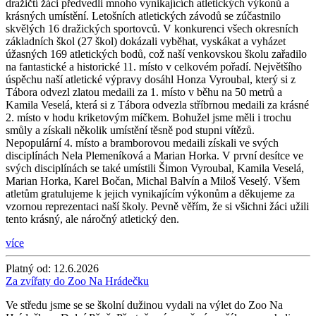
dražičtí žáci předvedli mnoho vynikajících atletických výkonů a
krásných umístění. Letošních atletických závodů se zúčastnilo
skvělých 16 dražických sportovců. V konkurenci všech okresních
základních škol (27 škol) dokázali vyběhat, vyskákat a vyházet
úžasných 169 atletických bodů, což naší venkovskou školu zařadilo
na fantastické a historické 11. místo v celkovém pořadí. Největšího
úspěchu naší atletické výpravy dosáhl Honza Vyroubal, který si z
Tábora odvezl zlatou medaili za 1. místo v běhu na 50 metrů a
Kamila Veselá, která si z Tábora odvezla stříbrnou medaili za krásné
2. místo v hodu kriketovým míčkem. Bohužel jsme měli i trochu
smůly a získali několik umístění těsně pod stupni vítězů.
Nepopulární 4. místo a bramborovou medaili získali ve svých
disciplínách Nela Plemeníková a Marian Horka. V první desítce ve
svých disciplínách se také umístili Šimon Vyroubal, Kamila Veselá,
Marian Horka, Karel Bočan, Michal Balvín a Miloš Veselý. Všem
atletům gratulujeme k jejich vynikajícím výkonům a děkujeme za
vzornou reprezentaci naší školy. Pevně věřím, že si všichni žáci užili
tento krásný, ale náročný atletický den.
více
Platný od:
12.6.2026
Za zvířaty do Zoo Na Hrádečku
Ve středu jsme se se školní dužinou vydali na výlet do Zoo Na