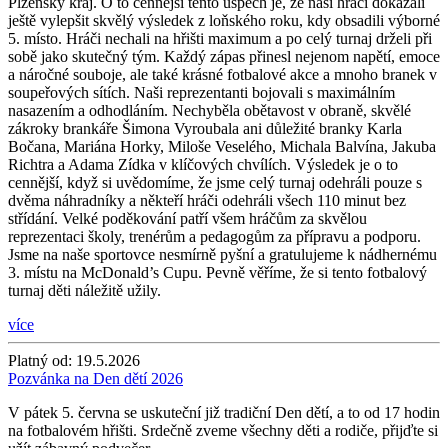
Plzeňský kraj. O to cennější tento úspěch je, že naši hráči dokázali
ještě vylepšit skvělý výsledek z loňského roku, kdy obsadili výborné
5. místo. Hráči nechali na hřišti maximum a po celý turnaj drželi při
sobě jako skutečný tým. Každý zápas přinesl nejenom napětí, emoce
a náročné souboje, ale také krásné fotbalové akce a mnoho branek v
soupeřových sítích. Naši reprezentanti bojovali s maximálním
nasazením a odhodláním. Nechyběla obětavost v obraně, skvělé
zákroky brankáře Šimona Vyroubala ani důležité branky Karla
Bočana, Mariána Horky, Miloše Veselého, Michala Balvína, Jakuba
Richtra a Adama Zídka v klíčových chvílích. Výsledek je o to
cennější, když si uvědomíme, že jsme celý turnaj odehráli pouze s
dvěma náhradníky a někteří hráči odehráli všech 110 minut bez
střídání. Velké poděkování patří všem hráčům za skvělou
reprezentaci školy, trenérům a pedagogům za přípravu a podporu.
Jsme na naše sportovce nesmírně pyšní a gratulujeme k nádhernému
3. místu na McDonald’s Cupu. Pevně věříme, že si tento fotbalový
turnaj děti náležitě užily.
více
Platný od:
19.5.2026
Pozvánka na Den dětí 2026
V pátek 5. června se uskuteční již tradiční Den dětí, a to od 17 hodin
na fotbalovém hřišti. Srdečně zveme všechny děti a rodiče, přijďte si