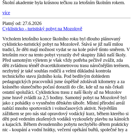
Školní akademie byla krásnou tečkou za letošním školním rokem.
více
Platný od:
27.6.2026
Cyklisticko - turistiský pobyt na Mozolově
Vrcholem letošního konce školního roku byl dlouho plánovaný
cyklisticko-turistický pobyt na Mozolově. Stává se již naší milou
tradicí, že děti mají možnost vydat se na kole právě tímto směrem. V
letošním roce na tento pobyt vyrazily dvě skupiny žáků naší školy.
Před samotným výletem je však vždy potřeba pečlivě zvážit, zda
děti zvládnou téměř dvacetikilometrovou trasu náročnějším terénem,
nezbytný je také souhlas rodičů a velmi důkladná kontrola
technického stavu jízdního kola. Pod bedlivým dohledem
pedagogických pracovníků jsme úspěšně zdolávali kilometry a za
krásného slunečného počasí dorazili do cíle, kde už na nás čekali
ostatní spolužáci. Cyklistickou trasu z naší školy až na Mozolov
jsme hravě zvládli za 2,5 hodiny. Samotný pobyt na Mozolově byl
jako z pohádky o vysněném dětském táboře. Místní přírodní areál
nabízí mnoho sportovních i volnočasových aktivit. Největším
zážitkem se pro nás stal opravdový vodácký kurz, během kterého si
děti pod vedením zkušených vodáků vyzkoušely plavbu na kánoích
a kajacích. Během dvoudenního pobytu nechybělo dětem prakticky
nic - koupání a vodní hrátky, večerní opékání buřtů, společné hry a