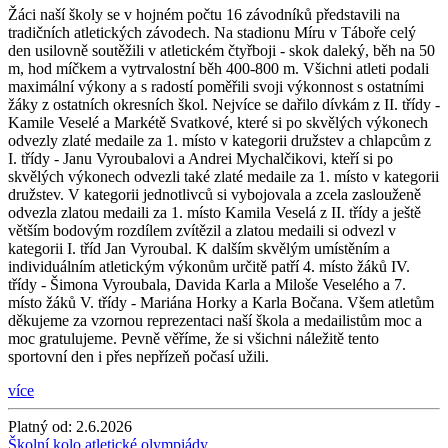
Žáci naší školy se v hojném počtu 16 závodníků představili na
tradičních atletických závodech. Na stadionu Míru v Táboře celý
den usilovně soutěžili v atletickém čtyřboji - skok daleký, běh na 50
m, hod míčkem a vytrvalostní běh 400-800 m. Všichni atleti podali
maximální výkony a s radostí poměřili svoji výkonnost s ostatními
žáky z ostatních okresních škol. Nejvíce se dařilo dívkám z II. třídy -
Kamile Veselé a Markétě Svatkové, které si po skvělých výkonech
odvezly zlaté medaile za 1. místo v kategorii družstev a chlapcům z
I. třídy - Janu Vyroubalovi a Andrei Mychalčikovi, kteří si po
skvělých výkonech odvezli také zlaté medaile za 1. místo v kategorii
družstev. V kategorii jednotlivců si vybojovala a zcela zaslouženě
odvezla zlatou medaili za 1. místo Kamila Veselá z II. třídy a ještě
větším bodovým rozdílem zvítězil a zlatou medaili si odvezl v
kategorii I. tříd Jan Vyroubal. K dalším skvělým umístěním a
individuálním atletickým výkonům určitě patří 4. místo žáků IV.
třídy - Šimona Vyroubala, Davida Karla a Miloše Veselého a 7.
místo žáků V. třídy - Mariána Horky a Karla Bočana. Všem atletům
děkujeme za vzornou reprezentaci naší škola a medailistům moc a
moc gratulujeme. Pevně věříme, že si všichni náležitě tento
sportovní den i přes nepřízeň počasí užili.
více
Platný od:
2.6.2026
Školní kolo atletické olympiády