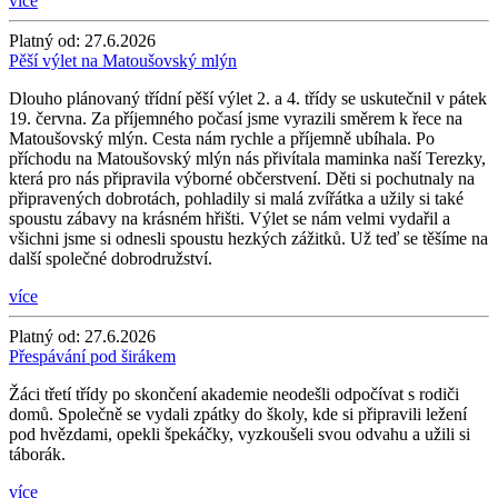
více
Platný od:
27.6.2026
Pěší výlet na Matoušovský mlýn
Dlouho plánovaný třídní pěší výlet 2. a 4. třídy se uskutečnil v pátek
19. června. Za příjemného počasí jsme vyrazili směrem k řece na
Matoušovský mlýn. Cesta nám rychle a příjemně ubíhala. Po
příchodu na Matoušovský mlýn nás přivítala maminka naší Terezky,
která pro nás připravila výborné občerstvení. Děti si pochutnaly na
připravených dobrotách, pohladily si malá zvířátka a užily si také
spoustu zábavy na krásném hřišti. Výlet se nám velmi vydařil a
všichni jsme si odnesli spoustu hezkých zážitků. Už teď se těšíme na
další společné dobrodružství.
více
Platný od:
27.6.2026
Přespávání pod širákem
Žáci třetí třídy po skončení akademie neodešli odpočívat s rodiči
domů. Společně se vydali zpátky do školy, kde si připravili ležení
pod hvězdami, opekli špekáčky, vyzkoušeli svou odvahu a užili si
táborák.
více