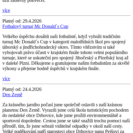
užít zábavný podvečer.
více
Platný od:
29.4.2026
Fotbalový turnaj Mc Donald´s Cup
Velkého úspěchu dosáhli naši fotbalisté, když vyhráli tradičním
turnaj Mc Donald´s Cup v kategorii malotřídních škol pro spojený
táborský a jindřichohradecký okres. Tímto vítězstvím si také
vybojovali právo účasti v krajském finále tohoto velmi populárního
turnaje, které se uskuteční pro spojený Jihočeský a Plzeňský kraj až
v daleké Plzni. Děkujeme a gratulujeme našim fotbalistům za skvělé
výkony a přejeme hodně úspěchů v krajském finále.
více
Platný od:
24.4.2026
Den Země
Za krásného jarního počasí jsme společně oslavili s naší krásnou
planetou Den Země. Vyrazili jsme celá škola turistickým pochodem
do nedaleké obce Drhovice, kde jsme prožili environmentálně a
sportovní dopoledne. Cestou jsme se také snažili trochu pomoci naší
přírodě, tím, že jsme sebrali viditelné odpadky v okolí naší cesty.
Velké poděkování patří starostovi obce Drhovice panu Pejšovi za