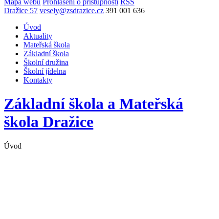
Mapa webu
Prohlášení o přístupnosti
RSS
Dražice 57
vesely@zsdrazice.cz
391 001 636
Úvod
Aktuality
Mateřská škola
Základní škola
Školní družina
Školní jídelna
Kontakty
Základní škola a Mateřská
škola
Dražice
Úvod