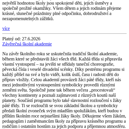
největší hodnotou školy jsou spokojené děti, jejich úsměvy a
společně prožité okamžiky. Všem dětem a jejich rodinám přejeme
krásné, slunečné prázdniny plné odpočinku, dobrodružství a
nezapomenutelných zážitků.
více
Platný od:
27.6.2026
Závěrečná školní akademie
Na závěr školního roku se uskutečnila tradiční školní akademie,
během které se představili žáci všech tříd. Každá třída si připravila
vlastní vystoupení – na jevišti se střídaly taneční choreografie,
pěvecká čísla i veselé divadelní scénky. Díky pestrému programu si
každý přišel na své a bylo vidět, kolik úsilí, času i radosti děti do
příprav vložily. Celou akademií provázeli žáci páté třídy, kteří nás
mezi jednotlivými vystoupeními symbolicky provedli různými
zeměmi světa. Společně jsme tak během večera „procestovali“
všechny kontinenty a poznali zajímavosti z různých koutů naší
planety. Součástí programu bylo také slavnostní rozloučení s žáky
páté třídy. Ti se rozloučili se svou základní školou a symbolicky
předali školní zvoneček svým mladším spolužákům, kteří budou v
příštím školním roce nejstaršími žáky školy. Děkujeme všem žákům,
pedagogům i zaměstnancům školy za přípravu krásného programu a
rodičům i ostatním hostům za jejich podporu a příjemnou atmosféru.