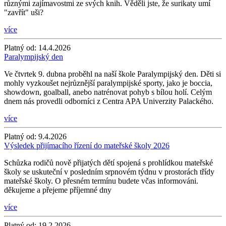
různými zajímavostmi ze svých knih. Věděli jste, že surikaty umí
"zavřít" uši?
více
Platný od:
14.4.2026
Paralympijský den
Ve čtvrtek 9. dubna proběhl na naší škole Paralympijský den. Děti si
mohly vyzkoušet nejrůznější paralympijské sporty, jako je boccia,
showdown, goalball, anebo natrénovat pohyb s bílou holí. Celým
dnem nás provedli odborníci z Centra APA Univerzity Palackého.
více
Platný od:
9.4.2026
Výsledek přijímacího řízení do mateřské školy 2026
Schůzka rodičů nově přijatých dětí spojená s prohlídkou mateřské
školy se uskuteční v posledním srpnovém týdnu v prostorách třídy
mateřské školy. O přesném termínu budete včas informováni.
děkujeme a přejeme příjemné dny
více
Platný od:
19.2.2026