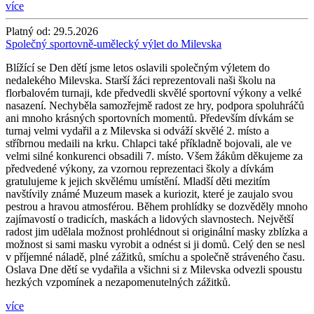
více
Platný od:
29.5.2026
Společný sportovně-umělecký výlet do Milevska
Blížící se Den dětí jsme letos oslavili společným výletem do
nedalekého Milevska. Starší žáci reprezentovali naši školu na
florbalovém turnaji, kde předvedli skvělé sportovní výkony a velké
nasazení. Nechyběla samozřejmě radost ze hry, podpora spoluhráčů
ani mnoho krásných sportovních momentů. Především dívkám se
turnaj velmi vydařil a z Milevska si odváží skvělé 2. místo a
stříbrnou medaili na krku. Chlapci také příkladně bojovali, ale ve
velmi silné konkurenci obsadili 7. místo. Všem žákům děkujeme za
předvedené výkony, za vzornou reprezentaci školy a dívkám
gratulujeme k jejich skvělému umístění. Mladší děti mezitím
navštívily známé Muzeum masek a kuriozit, které je zaujalo svou
pestrou a hravou atmosférou. Během prohlídky se dozvěděly mnoho
zajímavostí o tradicích, maskách a lidových slavnostech. Největší
radost jim udělala možnost prohlédnout si originální masky zblízka a
možnost si sami masku vyrobit a odnést si ji domů. Celý den se nesl
v příjemné náladě, plné zážitků, smíchu a společně stráveného času.
Oslava Dne dětí se vydařila a všichni si z Milevska odvezli spoustu
hezkých vzpomínek a nezapomenutelných zážitků.
více