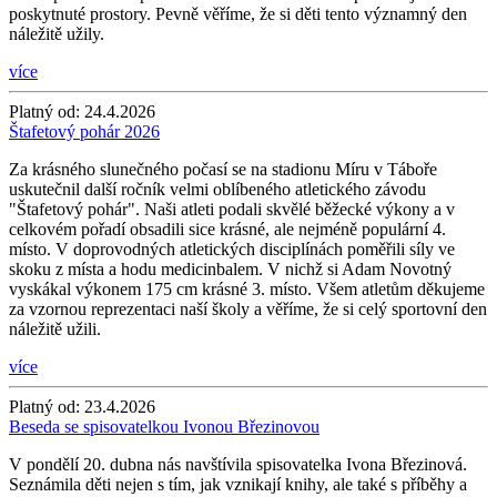
poskytnuté prostory. Pevně věříme, že si děti tento významný den
náležitě užily.
více
Platný od:
24.4.2026
Štafetový pohár 2026
Za krásného slunečného počasí se na stadionu Míru v Táboře
uskutečnil další ročník velmi oblíbeného atletického závodu
"Štafetový pohár". Naši atleti podali skvělé běžecké výkony a v
celkovém pořadí obsadili sice krásné, ale nejméně populární 4.
místo. V doprovodných atletických disciplínách poměřili síly ve
skoku z místa a hodu medicinbalem. V nichž si Adam Novotný
vyskákal výkonem 175 cm krásné 3. místo. Všem atletům děkujeme
za vzornou reprezentaci naší školy a věříme, že si celý sportovní den
náležitě užili.
více
Platný od:
23.4.2026
Beseda se spisovatelkou Ivonou Březinovou
V pondělí 20. dubna nás navštívila spisovatelka Ivona Březinová.
Seznámila děti nejen s tím, jak vznikají knihy, ale také s příběhy a