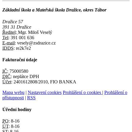
Základní škola a Mateřská škola Dražice, okres Tábor
Dražice 57
391 31 Dražice
Ředitel:
Mgr. Miloš Veselý
Tel:
391 001 636
E-mail:
vesely@zsdrazice.cz
IDDS:
re2k7e2
Fakturační údaje
IČ:
75000580
DIČ:
neplátce DPH
Účet:
2401612808/2010, FIO BANKA
Mapa webu
|
Nastavení cookies
Prohlášení o cookies
|
Prohlášení o
přístupnosti
|
RSS
Úřední hodiny
PO:
8-16
ÚT:
8-16
ST:
8-16