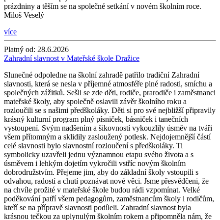
prázdniny a těším se na společné setkání v novém školním roce.
Miloš Veselý
více
Platný od:
28.6.2026
Zahradní slavnost v Mateřské škole Dražice
Slunečné odpoledne na školní zahradě patřilo tradiční Zahradní
slavnosti, která se nesla v příjemné atmosféře plné radosti, smíchu a
společných zážitků. Sešli se zde děti, rodiče, prarodiče i zaměstnanci
mateřské školy, aby společně oslavili závěr školního roku a
rozloučili se s našimi předškoláky. Děti si pro své nejbližší připravily
krásný kulturní program plný písniček, básniček i tanečních
vystoupení. Svým nadšením a šikovností vykouzlily úsměv na tváři
všem přítomným a sklidily zasloužený potlesk. Nejdojemnější částí
celé slavnosti bylo slavnostní rozloučení s předškoláky. Ti
symbolicky uzavřeli jednu významnou etapu svého života a s
úsměvem i lehkým dojetím vykročili vstříc novým školním
dobrodružstvím. Přejeme jim, aby do základní školy vstoupili s
odvahou, radostí a chutí poznávat nové věci. Jsme přesvědčeni, že
na chvíle prožité v mateřské škole budou rádi vzpomínat. Velké
poděkování patří všem pedagogům, zaměstnancům školy i rodičům,
kteří se na přípravě slavnosti podíleli. Zahradní slavnost byla
krásnou tečkou za uplynulým školním rokem a připomněla nám, že