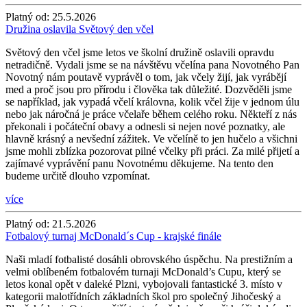
Platný od:
25.5.2026
Družina oslavila Světový den včel
Světový den včel jsme letos ve školní družině oslavili opravdu
netradičně. Vydali jsme se na návštěvu včelína pana Novotného Pan
Novotný nám poutavě vyprávěl o tom, jak včely žijí, jak vyrábějí
med a proč jsou pro přírodu i člověka tak důležité. Dozvěděli jsme
se například, jak vypadá včelí královna, kolik včel žije v jednom úlu
nebo jak náročná je práce včelaře během celého roku. Někteří z nás
překonali i počáteční obavy a odnesli si nejen nové poznatky, ale
hlavně krásný a nevšední zážitek. Ve včelíně to jen hučelo a všichni
jsme mohli zblízka pozorovat pilné včelky při práci. Za milé přijetí a
zajímavé vyprávění panu Novotnému děkujeme. Na tento den
budeme určitě dlouho vzpomínat.
více
Platný od:
21.5.2026
Fotbalový turnaj McDonald´s Cup - krajské finále
Naši mladí fotbalisté dosáhli obrovského úspěchu. Na prestižním a
velmi oblíbeném fotbalovém turnaji McDonald’s Cupu, který se
letos konal opět v daleké Plzni, vybojovali fantastické 3. místo v
kategorii malotřídních základních škol pro společný Jihočeský a