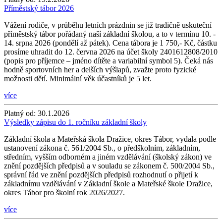
Příměstský tábor 2026
Vážení rodiče, v průběhu letních prázdnin se již tradičně uskuteční
příměstský tábor pořádaný naší základní školou, a to v termínu 10. -
14. srpna 2026 (pondělí až pátek). Cena tábora je 1 750,- Kč, částku
prosíme uhradit do 12. června 2026 na účet školy 2401612808/2010
(popis pro příjemce – jméno dítěte a variabilní symbol 5). Čeká nás
hodně sportovních her a delších výšlapů, zvažte proto fyzické
možnosti dětí. Minimální věk účastníků je 5 let.
více
Platný od:
30.1.2026
Výsledky zápisu do 1. ročníku základní školy
Základní škola a Mateřská škola Dražice, okres Tábor, vydala podle
ustanovení zákona č. 561/2004 Sb., o předškolním, základním,
středním, vyšším odborném a jiném vzdělávání (školský zákon) ve
znění pozdějších předpisů a v souladu se zákonem č. 500/2004 Sb.,
správní řád ve znění pozdějších předpisů rozhodnutí o přijetí k
základnímu vzdělávání v Základní škole a Mateřské škole Dražice,
okres Tábor pro školní rok 2026/2027.
více