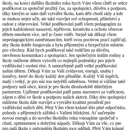
školy, na konci dalšího školního roku bych Vám všem chtěl ze srdce
poděkovat za společně prožitý čas, za spolupráci, důvěru a podporu,
díky kterým se nám daří vytvářet školu, kam děti chodí rády a kde
se mohou nejen učit, ale také rozvíjet své schopnosti, přátelství a
radost z objevování. Velké poděkování patří všem pedagogům za
jejich každodenní nasazení, trpělivost, kreativitu a ochotu věnovat
dětem mnohem více, než je často vidět. Stejně tak děkuji všem
nepedagogickým zaměstnancům, kteří svou poctivou prací zajišťují,
aby škola dobře fungovala a byla příjemným a bezpečným místem
pro všechny. Rád bych poděkoval také rodičům za důvěru,
otevřenou komunikaci a spolupráci. Jen společným úsilím rodiny a
školy můžeme dětem vytvořit co nejlepší podmínky pro jejich
vzdělávání i osobní růst. A samozřejmě patří velké poděkování
našim dětem. Děkuji Vám za Vaši zvídavost, energii, snahu i
úsměvy, které do školy každý den přinášíte. Každý Váš úspěch,
malý i velký, je pro nás tou největší odměnou. Velmi si vážíme také
podpory naší obce, která je pro školu dlouhodobě důležitým
partnerem. Upřímné poděkování patří panu starostovi za vstřícnost,
zájem o dění ve škole a podporu našich aktivit. Díky této spolupráci
můžeme školu dále rozvíjet a vytvářet kvalitní prostředí pro
vzdělávání našich dětí. Přeji Vám všem krásné léto plné odpočinku,
pohody a příjemných zážitků s Vašimi blízkými. Ať načerpáte
novou energii a do nového školního roku vstoupíme společně s
chutí, optimismem a dobrými nápady. Děkuji Vám za vše, co jste
pro naši školu v uplynulém školním roce udělali. Přeji Vám krásné