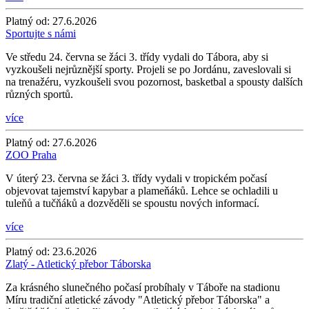
Platný od:
27.6.2026
Sportujte s námi
Ve středu 24. června se žáci 3. třídy vydali do Tábora, aby si
vyzkoušeli nejrůznější sporty. Projeli se po Jordánu, zaveslovali si
na trenažéru, vyzkoušeli svou pozornost, basketbal a spousty dalších
různých sportů.
více
Platný od:
27.6.2026
ZOO Praha
V úterý 23. června se žáci 3. třídy vydali v tropickém počasí
objevovat tajemství kapybar a plameňáků. Lehce se ochladili u
tuleňů a tučňáků a dozvěděli se spoustu nových informací.
více
Platný od:
23.6.2026
Zlatý - Atletický přebor Táborska
Za krásného slunečného počasí probíhaly v Táboře na stadionu
Míru tradiční atletické závody "Atletický přebor Táborska" a