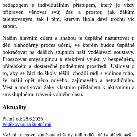
pedagogem s individuálním přístupem, který je vždy
připraven věnovat svůj čas a prostor, jak žákům
talentovaným, tak i těm, kterým škola dává trochu víc
zabrat.
Naším hlavním cílem a snahou je úspěšně nastartovat u
dětí blahodárný proces učení, ve kterém budou úspěšně
pokračovat na dalších stupních naší vzdělávací soustavy.
Prosazovat smysluplnou a efektivní výuku v bezpečném,
přátelském a dostatečně podnětném prostředí. Usilovat o
to, aby se žáci do školy těšili, chodili rádi s vidinou toho,
že zažijí opět něco nového, zajímavého a netradičního.
Vést a motivovat žáky vlastním příkladem k aktivnímu a
smysluplnému trávení volného času.
Aktuality
Platný od:
28.6.2026
Poděkování za školní rok
Vážení kolegové, zaměstnanci školy, milí rodiče, děti a přátelé naší