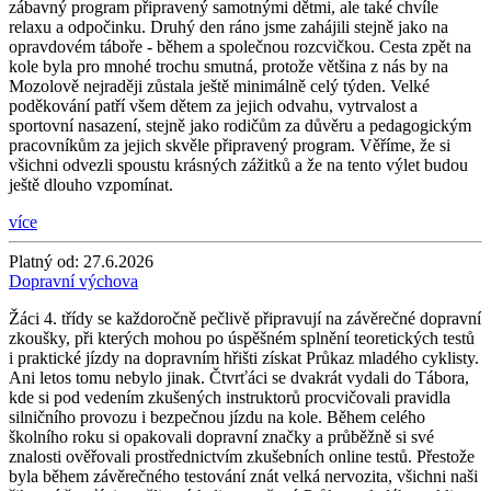
zábavný program připravený samotnými dětmi, ale také chvíle
relaxu a odpočinku. Druhý den ráno jsme zahájili stejně jako na
opravdovém táboře - během a společnou rozcvičkou. Cesta zpět na
kole byla pro mnohé trochu smutná, protože většina z nás by na
Mozolově nejraději zůstala ještě minimálně celý týden. Velké
poděkování patří všem dětem za jejich odvahu, vytrvalost a
sportovní nasazení, stejně jako rodičům za důvěru a pedagogickým
pracovníkům za jejich skvěle připravený program. Věříme, že si
všichni odvezli spoustu krásných zážitků a že na tento výlet budou
ještě dlouho vzpomínat.
více
Platný od:
27.6.2026
Dopravní výchova
Žáci 4. třídy se každoročně pečlivě připravují na závěrečné dopravní
zkoušky, při kterých mohou po úspěšném splnění teoretických testů
i praktické jízdy na dopravním hřišti získat Průkaz mladého cyklisty.
Ani letos tomu nebylo jinak. Čtvrťáci se dvakrát vydali do Tábora,
kde si pod vedením zkušených instruktorů procvičovali pravidla
silničního provozu i bezpečnou jízdu na kole. Během celého
školního roku si opakovali dopravní značky a průběžně si své
znalosti ověřovali prostřednictvím zkušebních online testů. Přestože
byla během závěrečného testování znát velká nervozita, všichni naši