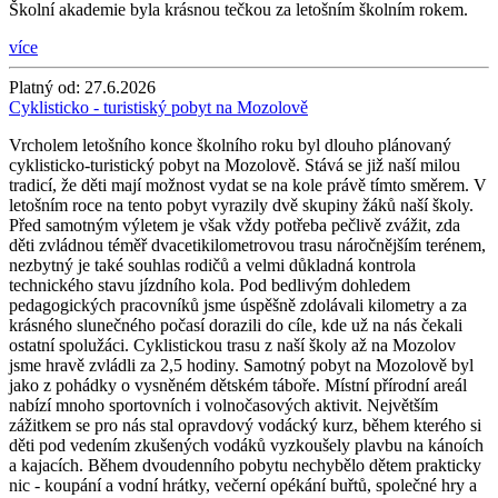
Školní akademie byla krásnou tečkou za letošním školním rokem.
více
Platný od:
27.6.2026
Cyklisticko - turistiský pobyt na Mozolově
Vrcholem letošního konce školního roku byl dlouho plánovaný
cyklisticko-turistický pobyt na Mozolově. Stává se již naší milou
tradicí, že děti mají možnost vydat se na kole právě tímto směrem. V
letošním roce na tento pobyt vyrazily dvě skupiny žáků naší školy.
Před samotným výletem je však vždy potřeba pečlivě zvážit, zda
děti zvládnou téměř dvacetikilometrovou trasu náročnějším terénem,
nezbytný je také souhlas rodičů a velmi důkladná kontrola
technického stavu jízdního kola. Pod bedlivým dohledem
pedagogických pracovníků jsme úspěšně zdolávali kilometry a za
krásného slunečného počasí dorazili do cíle, kde už na nás čekali
ostatní spolužáci. Cyklistickou trasu z naší školy až na Mozolov
jsme hravě zvládli za 2,5 hodiny. Samotný pobyt na Mozolově byl
jako z pohádky o vysněném dětském táboře. Místní přírodní areál
nabízí mnoho sportovních i volnočasových aktivit. Největším
zážitkem se pro nás stal opravdový vodácký kurz, během kterého si
děti pod vedením zkušených vodáků vyzkoušely plavbu na kánoích
a kajacích. Během dvoudenního pobytu nechybělo dětem prakticky
nic - koupání a vodní hrátky, večerní opékání buřtů, společné hry a