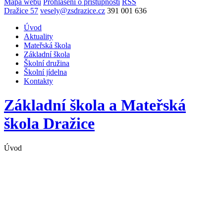
Mapa webu
Prohlášení o přístupnosti
RSS
Dražice 57
vesely@zsdrazice.cz
391 001 636
Úvod
Aktuality
Mateřská škola
Základní škola
Školní družina
Školní jídelna
Kontakty
Základní škola a Mateřská
škola
Dražice
Úvod