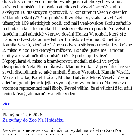
dražičtí žáci předvedli mnoho vynikajících atletických výkonů a
krásných umístění. Letošních atletických závodů se zúčastnilo
skvělých 16 dražických sportovců. V konkurenci všech okresních
základních škol (27 škol) dokázali vyběhat, vyskákat a vyházet
úžasných 169 atletických bodů, což naší venkovskou školu zařadilo
na fantastické a historické 11. místo v celkovém pořadí. Největšího
úspěchu naší atletické výpravy dosáhl Honza Vyroubal, který si z
Tábora odvezl zlatou medaili za 1. místo v běhu na 50 metrů a
Kamila Veselá, která si z Tábora odvezla stříbrnou medaili za krásné
2. místo v hodu kriketovým míčkem. Bohužel jsme měli i trochu
smůly a získali několik umístění těsně pod stupni vítězů.
Nepopulární 4. místo a bramborovou medaili získali ve svých
disciplínách Nela Plemeníková a Marian Horka. V první desítce ve
svých disciplínách se také umístili Šimon Vyroubal, Kamila Veselá,
Marian Horka, Karel Bočan, Michal Balvín a Miloš Veselý. Všem
atletům gratulujeme k jejich vynikajícím výkonům a děkujeme za
vzornou reprezentaci naší školy. Pevně věřím, že si všichni žáci užili
tento krásný, ale náročný atletický den.
více
Platný od:
12.6.2026
Za zvířaty do Zoo Na Hrádečku
Ve středu jsme se se školní dužinou vydali na výlet do Zoo Na