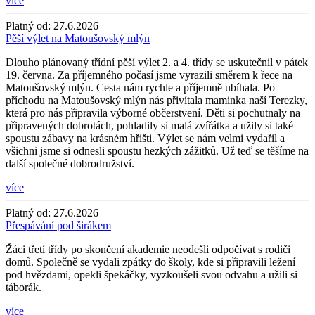
více
Platný od:
27.6.2026
Pěší výlet na Matoušovský mlýn
Dlouho plánovaný třídní pěší výlet 2. a 4. třídy se uskutečnil v pátek
19. června. Za příjemného počasí jsme vyrazili směrem k řece na
Matoušovský mlýn. Cesta nám rychle a příjemně ubíhala. Po
příchodu na Matoušovský mlýn nás přivítala maminka naší Terezky,
která pro nás připravila výborné občerstvení. Děti si pochutnaly na
připravených dobrotách, pohladily si malá zvířátka a užily si také
spoustu zábavy na krásném hřišti. Výlet se nám velmi vydařil a
všichni jsme si odnesli spoustu hezkých zážitků. Už teď se těšíme na
další společné dobrodružství.
více
Platný od:
27.6.2026
Přespávání pod širákem
Žáci třetí třídy po skončení akademie neodešli odpočívat s rodiči
domů. Společně se vydali zpátky do školy, kde si připravili ležení
pod hvězdami, opekli špekáčky, vyzkoušeli svou odvahu a užili si
táborák.
více