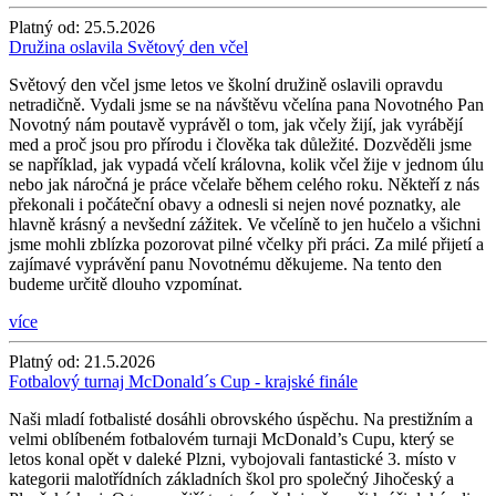
Platný od:
25.5.2026
Družina oslavila Světový den včel
Světový den včel jsme letos ve školní družině oslavili opravdu
netradičně. Vydali jsme se na návštěvu včelína pana Novotného Pan
Novotný nám poutavě vyprávěl o tom, jak včely žijí, jak vyrábějí
med a proč jsou pro přírodu i člověka tak důležité. Dozvěděli jsme
se například, jak vypadá včelí královna, kolik včel žije v jednom úlu
nebo jak náročná je práce včelaře během celého roku. Někteří z nás
překonali i počáteční obavy a odnesli si nejen nové poznatky, ale
hlavně krásný a nevšední zážitek. Ve včelíně to jen hučelo a všichni
jsme mohli zblízka pozorovat pilné včelky při práci. Za milé přijetí a
zajímavé vyprávění panu Novotnému děkujeme. Na tento den
budeme určitě dlouho vzpomínat.
více
Platný od:
21.5.2026
Fotbalový turnaj McDonald´s Cup - krajské finále
Naši mladí fotbalisté dosáhli obrovského úspěchu. Na prestižním a
velmi oblíbeném fotbalovém turnaji McDonald’s Cupu, který se
letos konal opět v daleké Plzni, vybojovali fantastické 3. místo v
kategorii malotřídních základních škol pro společný Jihočeský a