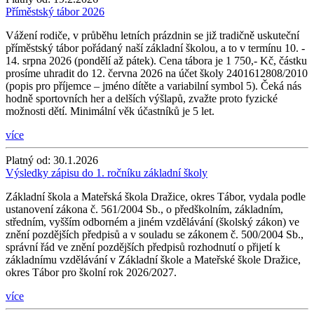
Příměstský tábor 2026
Vážení rodiče, v průběhu letních prázdnin se již tradičně uskuteční
příměstský tábor pořádaný naší základní školou, a to v termínu 10. -
14. srpna 2026 (pondělí až pátek). Cena tábora je 1 750,- Kč, částku
prosíme uhradit do 12. června 2026 na účet školy 2401612808/2010
(popis pro příjemce – jméno dítěte a variabilní symbol 5). Čeká nás
hodně sportovních her a delších výšlapů, zvažte proto fyzické
možnosti dětí. Minimální věk účastníků je 5 let.
více
Platný od:
30.1.2026
Výsledky zápisu do 1. ročníku základní školy
Základní škola a Mateřská škola Dražice, okres Tábor, vydala podle
ustanovení zákona č. 561/2004 Sb., o předškolním, základním,
středním, vyšším odborném a jiném vzdělávání (školský zákon) ve
znění pozdějších předpisů a v souladu se zákonem č. 500/2004 Sb.,
správní řád ve znění pozdějších předpisů rozhodnutí o přijetí k
základnímu vzdělávání v Základní škole a Mateřské škole Dražice,
okres Tábor pro školní rok 2026/2027.
více