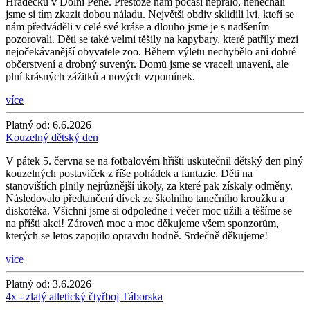
Hrádečku v Dolní Pěně. Přestože nám počasí nepřálo, nenechali
jsme si tím zkazit dobou náladu. Největší obdiv sklidili lvi, kteří se
nám předváděli v celé své kráse a dlouho jsme je s nadšením
pozorovali. Děti se také velmi těšily na kapybary, které patřily mezi
nejočekávanější obyvatele zoo. Během výletu nechybělo ani dobré
občerstvení a drobný suvenýr. Domů jsme se vraceli unavení, ale
plní krásných zážitků a nových vzpomínek.
více
Platný od:
6.6.2026
Kouzelný dětský den
V pátek 5. června se na fotbalovém hřišti uskutečnil dětský den plný
kouzelných postaviček z říše pohádek a fantazie. Děti na
stanovištích plnily nejrůznější úkoly, za které pak získaly odměny.
Následovalo předtančení dívek ze školního tanečního kroužku a
diskotéka. Všichni jsme si odpoledne i večer moc užili a těšíme se
na příští akci! Zároveň moc a moc děkujeme všem sponzorům,
kterých se letos zapojilo opravdu hodně. Srdečně děkujeme!
více
Platný od:
3.6.2026
4x - zlatý atletický čtyřboj Táborska