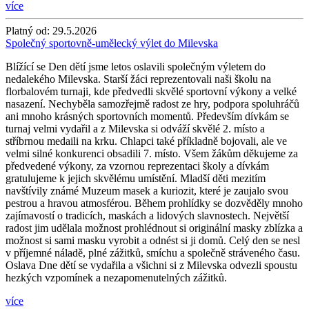
více
Platný od:
29.5.2026
Společný sportovně-umělecký výlet do Milevska
Blížící se Den dětí jsme letos oslavili společným výletem do
nedalekého Milevska. Starší žáci reprezentovali naši školu na
florbalovém turnaji, kde předvedli skvělé sportovní výkony a velké
nasazení. Nechyběla samozřejmě radost ze hry, podpora spoluhráčů
ani mnoho krásných sportovních momentů. Především dívkám se
turnaj velmi vydařil a z Milevska si odváží skvělé 2. místo a
stříbrnou medaili na krku. Chlapci také příkladně bojovali, ale ve
velmi silné konkurenci obsadili 7. místo. Všem žákům děkujeme za
předvedené výkony, za vzornou reprezentaci školy a dívkám
gratulujeme k jejich skvělému umístění. Mladší děti mezitím
navštívily známé Muzeum masek a kuriozit, které je zaujalo svou
pestrou a hravou atmosférou. Během prohlídky se dozvěděly mnoho
zajímavostí o tradicích, maskách a lidových slavnostech. Největší
radost jim udělala možnost prohlédnout si originální masky zblízka a
možnost si sami masku vyrobit a odnést si ji domů. Celý den se nesl
v příjemné náladě, plné zážitků, smíchu a společně stráveného času.
Oslava Dne dětí se vydařila a všichni si z Milevska odvezli spoustu
hezkých vzpomínek a nezapomenutelných zážitků.
více