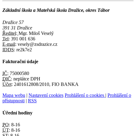
Základní škola a Mateřská škola Dražice, okres Tábor
Dražice 57
391 31 Dražice
Ředitel:
Mgr. Miloš Veselý
Tel:
391 001 636
E-mail:
vesely@zsdrazice.cz
IDDS:
re2k7e2
Fakturační údaje
IČ:
75000580
DIČ:
neplátce DPH
Účet:
2401612808/2010, FIO BANKA
Mapa webu
|
Nastavení cookies
Prohlášení o cookies
|
Prohlášení o
přístupnosti
|
RSS
Úřední hodiny
PO:
8-16
ÚT:
8-16
ST:
8-16