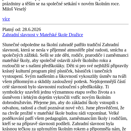
prázdniny a těším se na společné setkání v novém školním roce.
Miloš Veselý
více
Platný od:
28.6.2026
Zahradní slavnost v Mateřské škole Dražice
Slunečné odpoledne na školní zahradě patřilo tradiční Zahradní
slavnosti, která se nesla v příjemné atmosféře plné radosti, smíchu a
společných zážitků. Sešli se zde děti, rodiče, prarodiče i zaměstnanci
mateřské školy, aby společně oslavili závěr školního roku a
rozloučili se s našimi předškoláky. Děti si pro své nejbližší připravily
krásný kulturní program plný písniček, básniček i tanečních
vystoupení. Svým nadšením a šikovností vykouzlily úsměv na tváři
všem přítomným a sklidily zasloužený potlesk. Nejdojemnější částí
celé slavnosti bylo slavnostní rozloučení s předškoláky. Ti
symbolicky uzavřeli jednu významnou etapu svého života a s
úsměvem i lehkým dojetím vykročili vstříc novým školním
dobrodružstvím. Přejeme jim, aby do základní školy vstoupili s
odvahou, radostí a chutí poznávat nové věci. Jsme přesvědčeni, že
na chvíle prožité v mateřské škole budou rádi vzpomínat. Velké
poděkování patří všem pedagogům, zaměstnancům školy i rodičům,
kteří se na přípravě slavnosti podíleli. Zahradní slavnost byla
krásnou tečkou za uplynulým školním rokem a připomněla nám, že