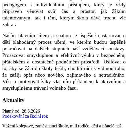
pedagogem s individuálním přístupem, který je vždy
připraven věnovat svůj čas a prostor, jak žákům
talentovaným, tak i těm, kterým škola dává trochu víc
zabrat.
Naším hlavním cílem a snahou je úspěšně nastartovat u
dětí blahodárný proces učení, ve kterém budou úspěšně
pokračovat na dalších stupních naší vzdělávací soustavy.
Prosazovat smysluplnou a efektivní výuku v bezpečném,
přátelském a dostatečně podnětném prostředí. Usilovat o
to, aby se žáci do školy těšili, chodili rádi s vidinou toho,
že zažijí opět něco nového, zajímavého a netradičního.
Vést a motivovat žáky vlastním příkladem k aktivnímu a
smysluplnému trávení volného času.
Aktuality
Platný od:
28.6.2026
Poděkování za školní rok
Vážení kolegové, zaměstnanci školy, milí rodiče, děti a přátelé naší