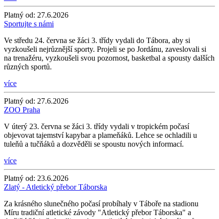
Platný od:
27.6.2026
Sportujte s námi
Ve středu 24. června se žáci 3. třídy vydali do Tábora, aby si
vyzkoušeli nejrůznější sporty. Projeli se po Jordánu, zaveslovali si
na trenažéru, vyzkoušeli svou pozornost, basketbal a spousty dalších
různých sportů.
více
Platný od:
27.6.2026
ZOO Praha
V úterý 23. června se žáci 3. třídy vydali v tropickém počasí
objevovat tajemství kapybar a plameňáků. Lehce se ochladili u
tuleňů a tučňáků a dozvěděli se spoustu nových informací.
více
Platný od:
23.6.2026
Zlatý - Atletický přebor Táborska
Za krásného slunečného počasí probíhaly v Táboře na stadionu
Míru tradiční atletické závody "Atletický přebor Táborska" a