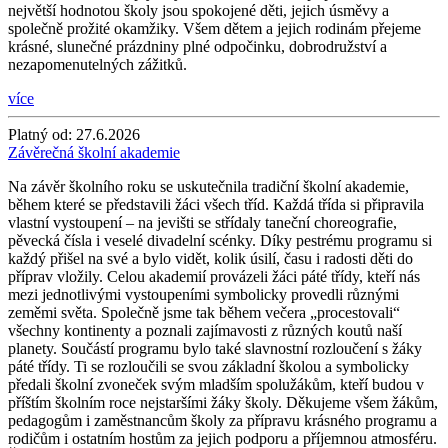
největší hodnotou školy jsou spokojené děti, jejich úsměvy a
společně prožité okamžiky. Všem dětem a jejich rodinám přejeme
krásné, slunečné prázdniny plné odpočinku, dobrodružství a
nezapomenutelných zážitků.
více
Platný od:
27.6.2026
Závěrečná školní akademie
Na závěr školního roku se uskutečnila tradiční školní akademie,
během které se představili žáci všech tříd. Každá třída si připravila
vlastní vystoupení – na jevišti se střídaly taneční choreografie,
pěvecká čísla i veselé divadelní scénky. Díky pestrému programu si
každý přišel na své a bylo vidět, kolik úsilí, času i radosti děti do
příprav vložily. Celou akademií provázeli žáci páté třídy, kteří nás
mezi jednotlivými vystoupeními symbolicky provedli různými
zeměmi světa. Společně jsme tak během večera „procestovali“
všechny kontinenty a poznali zajímavosti z různých koutů naší
planety. Součástí programu bylo také slavnostní rozloučení s žáky
páté třídy. Ti se rozloučili se svou základní školou a symbolicky
předali školní zvoneček svým mladším spolužákům, kteří budou v
příštím školním roce nejstaršími žáky školy. Děkujeme všem žákům,
pedagogům i zaměstnancům školy za přípravu krásného programu a
rodičům i ostatním hostům za jejich podporu a příjemnou atmosféru.