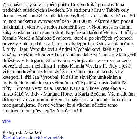
Žáci naší školy se v hojném počtu 16 závodníků představili na
tradičních atletických závodech. Na stadionu Míru v Táboře celý
den usilovně soutěžili v atletickém čtyřboji - skok daleký, běh na 50
m, hod míčkem a vytrvalostní běh 400-800 m. Všichni atleti podali
maximální výkony a s radostí poměřili svoji výkonnost s ostatními
žáky z ostatních okresních škol. Nejvíce se dařilo dívkám z II. třídy -
Kamile Veselé a Markétě Svatkové, které si po skvělých výkonech
odvezly zlaté medaile za 1. místo v kategorii družstev a chlapcům z
I. třídy - Janu Vyroubalovi a Andrei Mychalčikovi, kteří si po
skvělých výkonech odvezli také zlaté medaile za 1. místo v kategorii
družstev. V kategorii jednotlivců si vybojovala a zcela zaslouženě
odvezla zlatou medaili za 1. místo Kamila Veselá z II. třídy a ještě
větším bodovým rozdílem zvítězil a zlatou medaili si odvezl v
kategorii I. tříd Jan Vyroubal. K dalším skvělým umístěním a
individuálním atletickým výkonům určitě patří 4. místo žáků IV.
třídy - Šimona Vyroubala, Davida Karla a Miloše Veselého a 7.
místo žáků V. třídy - Mariána Horky a Karla Bočana. Všem atletům
děkujeme za vzornou reprezentaci naší škola a medailistům moc a
moc gratulujeme. Pevně věříme, že si všichni náležitě tento
sportovní den i přes nepřízeň počasí užili.
více
Platný od:
2.6.2026
Školní kolo atletické olympiády