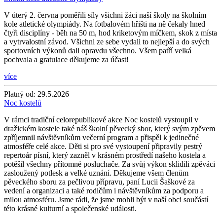
V úterý 2. června poměřili síly všichni žáci naší školy na školním
kole atletické olympiády. Na fotbalovém hřišti na ně čekaly hned
čtyři disciplíny - běh na 50 m, hod kriketovým míčkem, skok z místa
a vytrvalostní závod. Všichni ze sebe vydali to nejlepší a do svých
sportovních výkonů dali opravdu všechno. Všem patří velká
pochvala a gratulace děkujeme za účast!
více
Platný od:
29.5.2026
Noc kostelů
V rámci tradiční celorepublikové akce Noc kostelů vystoupil v
dražickém kostele také náš školní pěvecký sbor, který svým zpěvem
zpříjemnil návštěvníkům večerní program a přispěl k jedinečné
atmosféře celé akce. Děti si pro své vystoupení připravily pestrý
repertoár písní, který zazněl v krásném prostředí našeho kostela a
potěšil všechny přítomné posluchače. Za svůj výkon sklidili zpěváci
zasloužený potlesk a velké uznání. Děkujeme všem členům
pěveckého sboru za pečlivou přípravu, paní Lucii Šaškové za
vedení a organizaci a také rodičům i návštěvníkům za podporu a
milou atmosféru. Jsme rádi, že jsme mohli být v naší obci součástí
této krásné kulturní a společenské události.