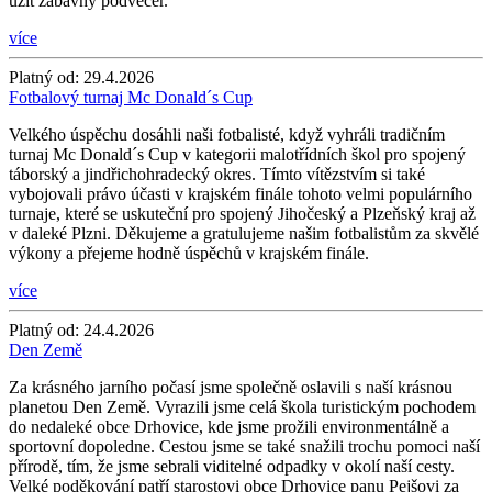
užít zábavný podvečer.
více
Platný od:
29.4.2026
Fotbalový turnaj Mc Donald´s Cup
Velkého úspěchu dosáhli naši fotbalisté, když vyhráli tradičním
turnaj Mc Donald´s Cup v kategorii malotřídních škol pro spojený
táborský a jindřichohradecký okres. Tímto vítězstvím si také
vybojovali právo účasti v krajském finále tohoto velmi populárního
turnaje, které se uskuteční pro spojený Jihočeský a Plzeňský kraj až
v daleké Plzni. Děkujeme a gratulujeme našim fotbalistům za skvělé
výkony a přejeme hodně úspěchů v krajském finále.
více
Platný od:
24.4.2026
Den Země
Za krásného jarního počasí jsme společně oslavili s naší krásnou
planetou Den Země. Vyrazili jsme celá škola turistickým pochodem
do nedaleké obce Drhovice, kde jsme prožili environmentálně a
sportovní dopoledne. Cestou jsme se také snažili trochu pomoci naší
přírodě, tím, že jsme sebrali viditelné odpadky v okolí naší cesty.
Velké poděkování patří starostovi obce Drhovice panu Pejšovi za