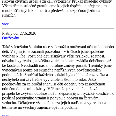
šikovní čtvrťáci uspěli a získali vytoužený Průkaz mladého cyklisty.
Všem dětem srdečně gratulujeme k jejich úspěchu a přejeme jim
mnoho šťastných kilometrů a především bezpečnou jízdu na
silnicích.
více
Platný od:
27.6.2026
Otužování
Také v letošním školním roce se kroužku otužování účastnilo mnoho
dětí. V říjnu jsme začínali pozvolna – v tričkách jsme společně
vybíhali k lípě. Postupně děti získávaly větší fyzickou zdatnost,
odvahu i vytrvalost, a většina z nich nakonec zvládla doběhnout až
ke kostelu. Neodradili nás ani drobné změny počasí. Tréninky jsme
vynechávali pouze při skutečně nepříznivých povětrnostních
podmínkách. Součástí každého setkání byla oblíbená rozcvička a
nechybělo ani závěrečné vyvrcholení školního roku. Jako
poděkování za celoroční snahu si děti doběhly pro zaslouženou
odměnu do místní pekárny. Věříme, že pravidelné otužování
přispělo ke zvýšení odolnosti dětí, zlepšení jejich fyzické kondice i k
posílení pozitivního vztahu k pohybu a pobytu na čerstvém
vzduchu. Děkujeme všem dětem za jejich nadšení a vytrvalost a
těšíme se na všechny zájemce opět na podzim.