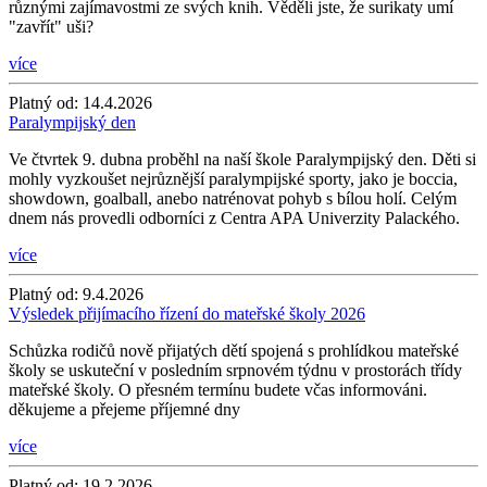
různými zajímavostmi ze svých knih. Věděli jste, že surikaty umí
"zavřít" uši?
více
Platný od:
14.4.2026
Paralympijský den
Ve čtvrtek 9. dubna proběhl na naší škole Paralympijský den. Děti si
mohly vyzkoušet nejrůznější paralympijské sporty, jako je boccia,
showdown, goalball, anebo natrénovat pohyb s bílou holí. Celým
dnem nás provedli odborníci z Centra APA Univerzity Palackého.
více
Platný od:
9.4.2026
Výsledek přijímacího řízení do mateřské školy 2026
Schůzka rodičů nově přijatých dětí spojená s prohlídkou mateřské
školy se uskuteční v posledním srpnovém týdnu v prostorách třídy
mateřské školy. O přesném termínu budete včas informováni.
děkujeme a přejeme příjemné dny
více
Platný od:
19.2.2026