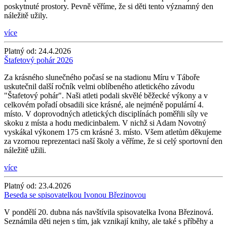
poskytnuté prostory. Pevně věříme, že si děti tento významný den
náležitě užily.
více
Platný od:
24.4.2026
Štafetový pohár 2026
Za krásného slunečného počasí se na stadionu Míru v Táboře
uskutečnil další ročník velmi oblíbeného atletického závodu
"Štafetový pohár". Naši atleti podali skvělé běžecké výkony a v
celkovém pořadí obsadili sice krásné, ale nejméně populární 4.
místo. V doprovodných atletických disciplínách poměřili síly ve
skoku z místa a hodu medicinbalem. V nichž si Adam Novotný
vyskákal výkonem 175 cm krásné 3. místo. Všem atletům děkujeme
za vzornou reprezentaci naší školy a věříme, že si celý sportovní den
náležitě užili.
více
Platný od:
23.4.2026
Beseda se spisovatelkou Ivonou Březinovou
V pondělí 20. dubna nás navštívila spisovatelka Ivona Březinová.
Seznámila děti nejen s tím, jak vznikají knihy, ale také s příběhy a