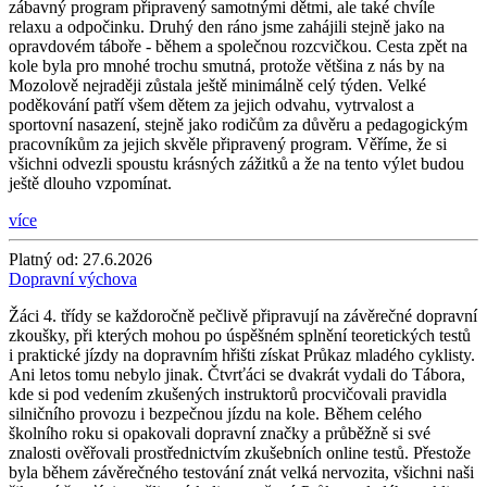
zábavný program připravený samotnými dětmi, ale také chvíle
relaxu a odpočinku. Druhý den ráno jsme zahájili stejně jako na
opravdovém táboře - během a společnou rozcvičkou. Cesta zpět na
kole byla pro mnohé trochu smutná, protože většina z nás by na
Mozolově nejraději zůstala ještě minimálně celý týden. Velké
poděkování patří všem dětem za jejich odvahu, vytrvalost a
sportovní nasazení, stejně jako rodičům za důvěru a pedagogickým
pracovníkům za jejich skvěle připravený program. Věříme, že si
všichni odvezli spoustu krásných zážitků a že na tento výlet budou
ještě dlouho vzpomínat.
více
Platný od:
27.6.2026
Dopravní výchova
Žáci 4. třídy se každoročně pečlivě připravují na závěrečné dopravní
zkoušky, při kterých mohou po úspěšném splnění teoretických testů
i praktické jízdy na dopravním hřišti získat Průkaz mladého cyklisty.
Ani letos tomu nebylo jinak. Čtvrťáci se dvakrát vydali do Tábora,
kde si pod vedením zkušených instruktorů procvičovali pravidla
silničního provozu i bezpečnou jízdu na kole. Během celého
školního roku si opakovali dopravní značky a průběžně si své
znalosti ověřovali prostřednictvím zkušebních online testů. Přestože
byla během závěrečného testování znát velká nervozita, všichni naši