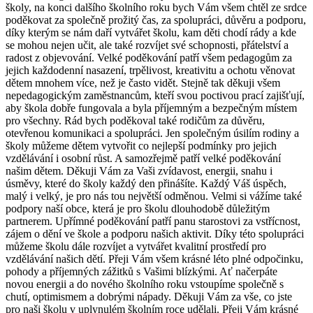
školy, na konci dalšího školního roku bych Vám všem chtěl ze srdce
poděkovat za společně prožitý čas, za spolupráci, důvěru a podporu,
díky kterým se nám daří vytvářet školu, kam děti chodí rády a kde
se mohou nejen učit, ale také rozvíjet své schopnosti, přátelství a
radost z objevování. Velké poděkování patří všem pedagogům za
jejich každodenní nasazení, trpělivost, kreativitu a ochotu věnovat
dětem mnohem více, než je často vidět. Stejně tak děkuji všem
nepedagogickým zaměstnancům, kteří svou poctivou prací zajišťují,
aby škola dobře fungovala a byla příjemným a bezpečným místem
pro všechny. Rád bych poděkoval také rodičům za důvěru,
otevřenou komunikaci a spolupráci. Jen společným úsilím rodiny a
školy můžeme dětem vytvořit co nejlepší podmínky pro jejich
vzdělávání i osobní růst. A samozřejmě patří velké poděkování
našim dětem. Děkuji Vám za Vaši zvídavost, energii, snahu i
úsměvy, které do školy každý den přinášíte. Každý Váš úspěch,
malý i velký, je pro nás tou největší odměnou. Velmi si vážíme také
podpory naší obce, která je pro školu dlouhodobě důležitým
partnerem. Upřímné poděkování patří panu starostovi za vstřícnost,
zájem o dění ve škole a podporu našich aktivit. Díky této spolupráci
můžeme školu dále rozvíjet a vytvářet kvalitní prostředí pro
vzdělávání našich dětí. Přeji Vám všem krásné léto plné odpočinku,
pohody a příjemných zážitků s Vašimi blízkými. Ať načerpáte
novou energii a do nového školního roku vstoupíme společně s
chutí, optimismem a dobrými nápady. Děkuji Vám za vše, co jste
pro naši školu v uplynulém školním roce udělali. Přeji Vám krásné