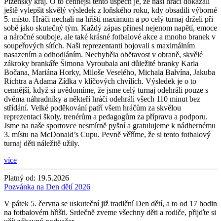
Plzeňský kraj. O to cennější tento úspěch je, že naši hráči dokázali
ještě vylepšit skvělý výsledek z loňského roku, kdy obsadili výborné
5. místo. Hráči nechali na hřišti maximum a po celý turnaj drželi při
sobě jako skutečný tým. Každý zápas přinesl nejenom napětí, emoce
a náročné souboje, ale také krásné fotbalové akce a mnoho branek v
soupeřových sítích. Naši reprezentanti bojovali s maximálním
nasazením a odhodláním. Nechyběla obětavost v obraně, skvělé
zákroky brankáře Šimona Vyroubala ani důležité branky Karla
Bočana, Mariána Horky, Miloše Veselého, Michala Balvína, Jakuba
Richtra a Adama Zídka v klíčových chvílích. Výsledek je o to
cennější, když si uvědomíme, že jsme celý turnaj odehráli pouze s
dvěma náhradníky a někteří hráči odehráli všech 110 minut bez
střídání. Velké poděkování patří všem hráčům za skvělou
reprezentaci školy, trenérům a pedagogům za přípravu a podporu.
Jsme na naše sportovce nesmírně pyšní a gratulujeme k nádhernému
3. místu na McDonald’s Cupu. Pevně věříme, že si tento fotbalový
turnaj děti náležitě užily.
více
Platný od:
19.5.2026
Pozvánka na Den dětí 2026
V pátek 5. června se uskuteční již tradiční Den dětí, a to od 17 hodin
na fotbalovém hřišti. Srdečně zveme všechny děti a rodiče, přijďte si