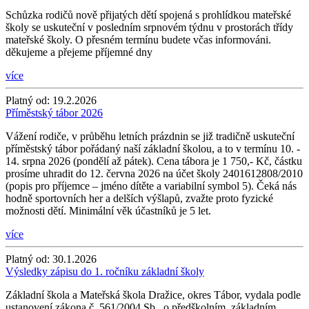
Schůzka rodičů nově přijatých dětí spojená s prohlídkou mateřské
školy se uskuteční v posledním srpnovém týdnu v prostorách třídy
mateřské školy. O přesném termínu budete včas informováni.
děkujeme a přejeme příjemné dny
více
Platný od:
19.2.2026
Příměstský tábor 2026
Vážení rodiče, v průběhu letních prázdnin se již tradičně uskuteční
příměstský tábor pořádaný naší základní školou, a to v termínu 10. -
14. srpna 2026 (pondělí až pátek). Cena tábora je 1 750,- Kč, částku
prosíme uhradit do 12. června 2026 na účet školy 2401612808/2010
(popis pro příjemce – jméno dítěte a variabilní symbol 5). Čeká nás
hodně sportovních her a delších výšlapů, zvažte proto fyzické
možnosti dětí. Minimální věk účastníků je 5 let.
více
Platný od:
30.1.2026
Výsledky zápisu do 1. ročníku základní školy
Základní škola a Mateřská škola Dražice, okres Tábor, vydala podle
ustanovení zákona č. 561/2004 Sb., o předškolním, základním,