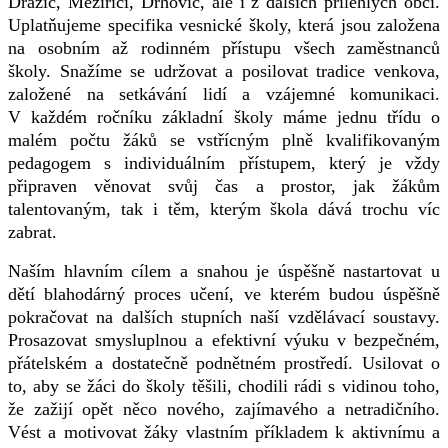
Dražic, Meziříčí, Drhovic, ale i z dalších přilehlých obcí.
Uplatňujeme specifika vesnické školy, která jsou založena
na osobním až rodinném přístupu všech zaměstnanců
školy. Snažíme se udržovat a posilovat tradice venkova,
založené na setkávání lidí a vzájemné komunikaci.
V každém ročníku základní školy máme jednu třídu o
malém počtu žáků se vstřícným plně kvalifikovaným
pedagogem s individuálním přístupem, který je vždy
připraven věnovat svůj čas a prostor, jak žákům
talentovaným, tak i těm, kterým škola dává trochu víc
zabrat.
Naším hlavním cílem a snahou je úspěšně nastartovat u
dětí blahodárný proces učení, ve kterém budou úspěšně
pokračovat na dalších stupních naší vzdělávací soustavy.
Prosazovat smysluplnou a efektivní výuku v bezpečném,
přátelském a dostatečně podnětném prostředí. Usilovat o
to, aby se žáci do školy těšili, chodili rádi s vidinou toho,
že zažijí opět něco nového, zajímavého a netradičního.
Vést a motivovat žáky vlastním příkladem k aktivnímu a