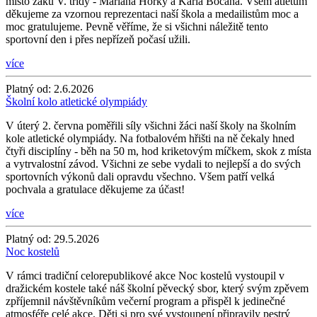
místo žáků V. třídy - Mariána Horky a Karla Bočana. Všem atletům
děkujeme za vzornou reprezentaci naší škola a medailistům moc a
moc gratulujeme. Pevně věříme, že si všichni náležitě tento
sportovní den i přes nepřízeň počasí užili.
více
Platný od:
2.6.2026
Školní kolo atletické olympiády
V úterý 2. června poměřili síly všichni žáci naší školy na školním
kole atletické olympiády. Na fotbalovém hřišti na ně čekaly hned
čtyři disciplíny - běh na 50 m, hod kriketovým míčkem, skok z místa
a vytrvalostní závod. Všichni ze sebe vydali to nejlepší a do svých
sportovních výkonů dali opravdu všechno. Všem patří velká
pochvala a gratulace děkujeme za účast!
více
Platný od:
29.5.2026
Noc kostelů
V rámci tradiční celorepublikové akce Noc kostelů vystoupil v
dražickém kostele také náš školní pěvecký sbor, který svým zpěvem
zpříjemnil návštěvníkům večerní program a přispěl k jedinečné
atmosféře celé akce. Děti si pro své vystoupení připravily pestrý