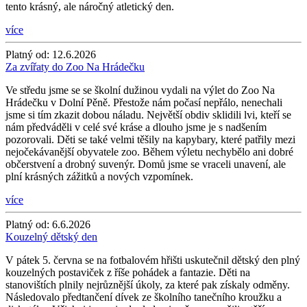
tento krásný, ale náročný atletický den.
více
Platný od:
12.6.2026
Za zvířaty do Zoo Na Hrádečku
Ve středu jsme se se školní dužinou vydali na výlet do Zoo Na
Hrádečku v Dolní Pěně. Přestože nám počasí nepřálo, nenechali
jsme si tím zkazit dobou náladu. Největší obdiv sklidili lvi, kteří se
nám předváděli v celé své kráse a dlouho jsme je s nadšením
pozorovali. Děti se také velmi těšily na kapybary, které patřily mezi
nejočekávanější obyvatele zoo. Během výletu nechybělo ani dobré
občerstvení a drobný suvenýr. Domů jsme se vraceli unavení, ale
plní krásných zážitků a nových vzpomínek.
více
Platný od:
6.6.2026
Kouzelný dětský den
V pátek 5. června se na fotbalovém hřišti uskutečnil dětský den plný
kouzelných postaviček z říše pohádek a fantazie. Děti na
stanovištích plnily nejrůznější úkoly, za které pak získaly odměny.
Následovalo předtančení dívek ze školního tanečního kroužku a