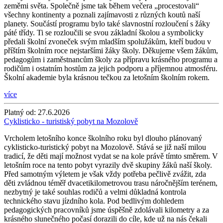
zeměmi světa. Společně jsme tak během večera „procestovali“
všechny kontinenty a poznali zajímavosti z různých koutů naší
planety. Součástí programu bylo také slavnostní rozloučení s žáky
páté třídy. Ti se rozloučili se svou základní školou a symbolicky
předali školní zvoneček svým mladším spolužákům, kteří budou v
příštím školním roce nejstaršími žáky školy. Děkujeme všem žákům,
pedagogům i zaměstnancům školy za přípravu krásného programu a
rodičům i ostatním hostům za jejich podporu a příjemnou atmosféru.
Školní akademie byla krásnou tečkou za letošním školním rokem.
více
Platný od:
27.6.2026
Cyklisticko - turistiský pobyt na Mozolově
Vrcholem letošního konce školního roku byl dlouho plánovaný
cyklisticko-turistický pobyt na Mozolově. Stává se již naší milou
tradicí, že děti mají možnost vydat se na kole právě tímto směrem. V
letošním roce na tento pobyt vyrazily dvě skupiny žáků naší školy.
Před samotným výletem je však vždy potřeba pečlivě zvážit, zda
děti zvládnou téměř dvacetikilometrovou trasu náročnějším terénem,
nezbytný je také souhlas rodičů a velmi důkladná kontrola
technického stavu jízdního kola. Pod bedlivým dohledem
pedagogických pracovníků jsme úspěšně zdolávali kilometry a za
krásného slunečného počasí dorazili do cíle, kde už na nás čekali