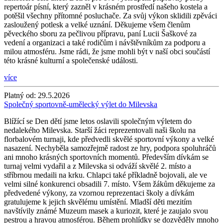
repertoár písní, který zazněl v krásném prostředí našeho kostela a
potěšil všechny přítomné posluchače. Za svůj výkon sklidili zpěváci
zasloužený potlesk a velké uznání. Děkujeme všem členům
pěveckého sboru za pečlivou přípravu, paní Lucii Šaškové za
vedení a organizaci a také rodičům i návštěvníkům za podporu a
milou atmosféru. Jsme rádi, že jsme mohli být v naší obci součástí
této krásné kulturní a společenské události.
více
Platný od:
29.5.2026
Společný sportovně-umělecký výlet do Milevska
Blížící se Den dětí jsme letos oslavili společným výletem do
nedalekého Milevska. Starší žáci reprezentovali naši školu na
florbalovém turnaji, kde předvedli skvělé sportovní výkony a velké
nasazení. Nechyběla samozřejmě radost ze hry, podpora spoluhráčů
ani mnoho krásných sportovních momentů. Především dívkám se
turnaj velmi vydařil a z Milevska si odváží skvělé 2. místo a
stříbrnou medaili na krku. Chlapci také příkladně bojovali, ale ve
velmi silné konkurenci obsadili 7. místo. Všem žákům děkujeme za
předvedené výkony, za vzornou reprezentaci školy a dívkám
gratulujeme k jejich skvělému umístění. Mladší děti mezitím
navštívily známé Muzeum masek a kuriozit, které je zaujalo svou
pestrou a hravou atmosférou. Během prohlídky se dozvěděly mnoho