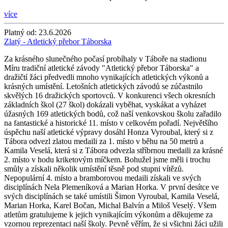
více
Platný od:
23.6.2026
Zlatý - Atletický přebor Táborska
Za krásného slunečného počasí probíhaly v Táboře na stadionu
Míru tradiční atletické závody "Atletický přebor Táborska" a
dražičtí žáci předvedli mnoho vynikajících atletických výkonů a
krásných umístění. Letošních atletických závodů se zúčastnilo
skvělých 16 dražických sportovců. V konkurenci všech okresních
základních škol (27 škol) dokázali vyběhat, vyskákat a vyházet
úžasných 169 atletických bodů, což naší venkovskou školu zařadilo
na fantastické a historické 11. místo v celkovém pořadí. Největšího
úspěchu naší atletické výpravy dosáhl Honza Vyroubal, který si z
Tábora odvezl zlatou medaili za 1. místo v běhu na 50 metrů a
Kamila Veselá, která si z Tábora odvezla stříbrnou medaili za krásné
2. místo v hodu kriketovým míčkem. Bohužel jsme měli i trochu
smůly a získali několik umístění těsně pod stupni vítězů.
Nepopulární 4. místo a bramborovou medaili získali ve svých
disciplínách Nela Plemeníková a Marian Horka. V první desítce ve
svých disciplínách se také umístili Šimon Vyroubal, Kamila Veselá,
Marian Horka, Karel Bočan, Michal Balvín a Miloš Veselý. Všem
atletům gratulujeme k jejich vynikajícím výkonům a děkujeme za
vzornou reprezentaci naší školy. Pevně věřím, že si všichni žáci užili