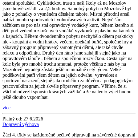
ostatní spolužáci. Cyklistickou trasu z naší školy až na Mozolov
jsme hravě zvládli za 2,5 hodiny. Samotný pobyt na Mozolově byl
jako z pohádky o vysněném dětském táboře. Místní přírodní areál
nabízí mnoho sportovních i volnočasových aktivit. Největším
zážitkem se pro nás stal opravdový vodácký kurz, během kterého si
děti pod vedením zkušených vodáků vyzkoušely plavbu na kánoích
a kajacích. Během dvoudenního pobytu nechybělo dětem prakticky
nic - koupání a vodní hrátky, večerní opékání buřtů, společné hry a
zábavný program připravený samotnými dětmi, ale také chvíle
relaxu a odpočinku. Druhý den ráno jsme zahájili stejně jako na
opravdovém táboře - během a společnou rozcvičkou. Cesta zpět na
kole byla pro mnohé trochu smutná, protože většina z nás by na
Mozolově nejraději zůstala ještě minimálně celý týden. Velké
poděkování patří všem dětem za jejich odvahu, vytrvalost a
sportovní nasazení, stejně jako rodičům za důvěru a pedagogickým
pracovníkům za jejich skvěle připravený program. Věříme, že si
všichni odvezli spoustu krásných zážitků a že na tento výlet budou
ještě dlouho vzpomínat.
více
Platný od:
27.6.2026
Dopravní výchova
Žáci 4. třídy se každoročně pečlivě připravují na závěrečné dopravní