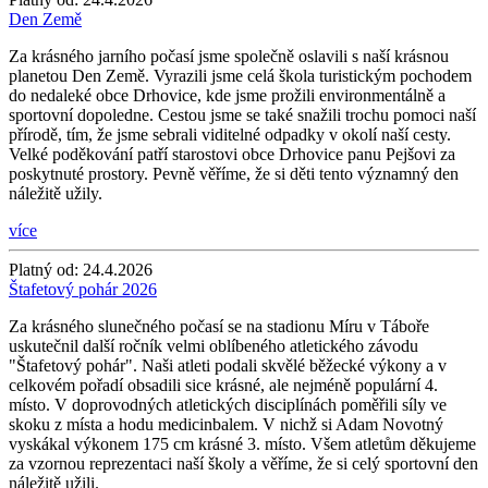
Den Země
Za krásného jarního počasí jsme společně oslavili s naší krásnou
planetou Den Země. Vyrazili jsme celá škola turistickým pochodem
do nedaleké obce Drhovice, kde jsme prožili environmentálně a
sportovní dopoledne. Cestou jsme se také snažili trochu pomoci naší
přírodě, tím, že jsme sebrali viditelné odpadky v okolí naší cesty.
Velké poděkování patří starostovi obce Drhovice panu Pejšovi za
poskytnuté prostory. Pevně věříme, že si děti tento významný den
náležitě užily.
více
Platný od:
24.4.2026
Štafetový pohár 2026
Za krásného slunečného počasí se na stadionu Míru v Táboře
uskutečnil další ročník velmi oblíbeného atletického závodu
"Štafetový pohár". Naši atleti podali skvělé běžecké výkony a v
celkovém pořadí obsadili sice krásné, ale nejméně populární 4.
místo. V doprovodných atletických disciplínách poměřili síly ve
skoku z místa a hodu medicinbalem. V nichž si Adam Novotný
vyskákal výkonem 175 cm krásné 3. místo. Všem atletům děkujeme
za vzornou reprezentaci naší školy a věříme, že si celý sportovní den
náležitě užili.