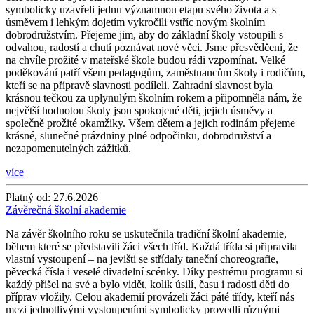
symbolicky uzavřeli jednu významnou etapu svého života a s
úsměvem i lehkým dojetím vykročili vstříc novým školním
dobrodružstvím. Přejeme jim, aby do základní školy vstoupili s
odvahou, radostí a chutí poznávat nové věci. Jsme přesvědčeni, že
na chvíle prožité v mateřské škole budou rádi vzpomínat. Velké
poděkování patří všem pedagogům, zaměstnancům školy i rodičům,
kteří se na přípravě slavnosti podíleli. Zahradní slavnost byla
krásnou tečkou za uplynulým školním rokem a připomněla nám, že
největší hodnotou školy jsou spokojené děti, jejich úsměvy a
společně prožité okamžiky. Všem dětem a jejich rodinám přejeme
krásné, slunečné prázdniny plné odpočinku, dobrodružství a
nezapomenutelných zážitků.
více
Platný od:
27.6.2026
Závěrečná školní akademie
Na závěr školního roku se uskutečnila tradiční školní akademie,
během které se představili žáci všech tříd. Každá třída si připravila
vlastní vystoupení – na jevišti se střídaly taneční choreografie,
pěvecká čísla i veselé divadelní scénky. Díky pestrému programu si
každý přišel na své a bylo vidět, kolik úsilí, času i radosti děti do
příprav vložily. Celou akademií provázeli žáci páté třídy, kteří nás
mezi jednotlivými vystoupeními symbolicky provedli různými