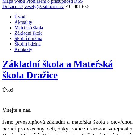
Mapa webu
Prohlášení o přístupnosti
RSS
Dražice 57
vesely@zsdrazice.cz
391 001 636
Úvod
Aktuality
Mateřská škola
Základní škola
Školní družina
Školní jídelna
Kontakty
Základní škola a Mateřská
škola
Dražice
Úvod
Vítejte u nás.
Jsme prvostupňová základní a mateřská škola s otevřenou
náručí pro všechny děti, žáky, rodiče i širokou veřejnost z