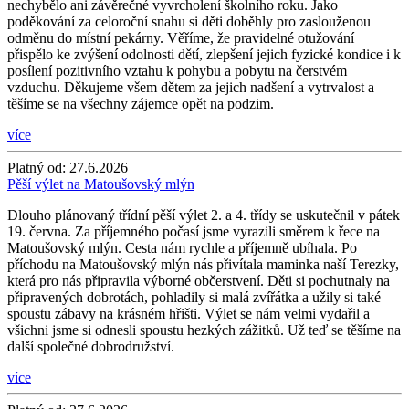
nechybělo ani závěrečné vyvrcholení školního roku. Jako
poděkování za celoroční snahu si děti doběhly pro zaslouženou
odměnu do místní pekárny. Věříme, že pravidelné otužování
přispělo ke zvýšení odolnosti dětí, zlepšení jejich fyzické kondice i k
posílení pozitivního vztahu k pohybu a pobytu na čerstvém
vzduchu. Děkujeme všem dětem za jejich nadšení a vytrvalost a
těšíme se na všechny zájemce opět na podzim.
více
Platný od:
27.6.2026
Pěší výlet na Matoušovský mlýn
Dlouho plánovaný třídní pěší výlet 2. a 4. třídy se uskutečnil v pátek
19. června. Za příjemného počasí jsme vyrazili směrem k řece na
Matoušovský mlýn. Cesta nám rychle a příjemně ubíhala. Po
příchodu na Matoušovský mlýn nás přivítala maminka naší Terezky,
která pro nás připravila výborné občerstvení. Děti si pochutnaly na
připravených dobrotách, pohladily si malá zvířátka a užily si také
spoustu zábavy na krásném hřišti. Výlet se nám velmi vydařil a
všichni jsme si odnesli spoustu hezkých zážitků. Už teď se těšíme na
další společné dobrodružství.
více