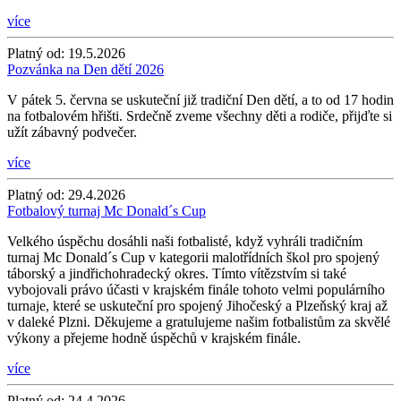
více
Platný od:
19.5.2026
Pozvánka na Den dětí 2026
V pátek 5. června se uskuteční již tradiční Den dětí, a to od 17 hodin
na fotbalovém hřišti. Srdečně zveme všechny děti a rodiče, přijďte si
užít zábavný podvečer.
více
Platný od:
29.4.2026
Fotbalový turnaj Mc Donald´s Cup
Velkého úspěchu dosáhli naši fotbalisté, když vyhráli tradičním
turnaj Mc Donald´s Cup v kategorii malotřídních škol pro spojený
táborský a jindřichohradecký okres. Tímto vítězstvím si také
vybojovali právo účasti v krajském finále tohoto velmi populárního
turnaje, které se uskuteční pro spojený Jihočeský a Plzeňský kraj až
v daleké Plzni. Děkujeme a gratulujeme našim fotbalistům za skvělé
výkony a přejeme hodně úspěchů v krajském finále.
více
Platný od:
24.4.2026