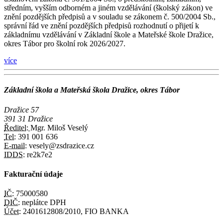
středním, vyšším odborném a jiném vzdělávání (školský zákon) ve
znění pozdějších předpisů a v souladu se zákonem č. 500/2004 Sb.,
správní řád ve znění pozdějších předpisů rozhodnutí o přijetí k
základnímu vzdělávání v Základní škole a Mateřské škole Dražice,
okres Tábor pro školní rok 2026/2027.
více
Základní škola a Mateřská škola Dražice, okres Tábor
Dražice 57
391 31 Dražice
Ředitel:
Mgr. Miloš Veselý
Tel:
391 001 636
E-mail:
vesely@zsdrazice.cz
IDDS:
re2k7e2
Fakturační údaje
IČ:
75000580
DIČ:
neplátce DPH
Účet:
2401612808/2010, FIO BANKA