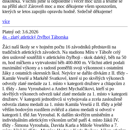
diskotéka. Všichni jsme si odpoledne i večer moc užili a těšíme se
na příští akci! Zároveň moc a moc děkujeme všem sponzorům,
kterých se letos zapojilo opravdu hodně. Srdečně děkujeme!
více
Platný od:
3.6.2026
4x - zlatý atletický čtyřboj Táborska
Žáci naší školy se v hojném počtu 16 závodníků představili na
tradičních atletických závodech. Na stadionu Míru v Táboře celý
den usilovně soutěžili v atletickém čtyřboji - skok daleký, běh na 50
m, hod míčkem a vytrvalostní běh 400-800 m. Všichni atleti podali
maximální výkony a s radostí poměřili svoji výkonnost s ostatními
žáky z ostatních okresních škol. Nejvíce se dařilo dívkám z II. třídy -
Kamile Veselé a Markétě Svatkové, které si po skvělých výkonech
odvezly zlaté medaile za 1. místo v kategorii družstev a chlapcům z
I. třídy - Janu Vyroubalovi a Andrei Mychalčikovi, kteří si po
skvělých výkonech odvezli také zlaté medaile za 1. místo v kategorii
družstev. V kategorii jednotlivců si vybojovala a zcela zaslouženě
odvezla zlatou medaili za 1. místo Kamila Veselá z II. třídy a ještě
větším bodovým rozdílem zvítězil a zlatou medaili si odvezl v
kategorii I. tříd Jan Vyroubal. K dalším skvělým umístěním a
individuálním atletickým výkonům určitě patří 4. místo žáků IV.
třídy - Šimona Vyroubala, Davida Karla a Miloše Veselého a 7.