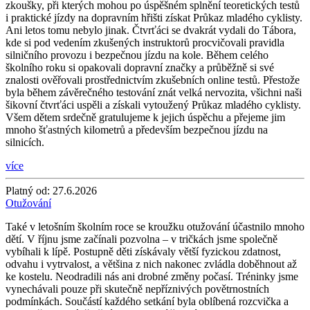
zkoušky, při kterých mohou po úspěšném splnění teoretických testů
i praktické jízdy na dopravním hřišti získat Průkaz mladého cyklisty.
Ani letos tomu nebylo jinak. Čtvrťáci se dvakrát vydali do Tábora,
kde si pod vedením zkušených instruktorů procvičovali pravidla
silničního provozu i bezpečnou jízdu na kole. Během celého
školního roku si opakovali dopravní značky a průběžně si své
znalosti ověřovali prostřednictvím zkušebních online testů. Přestože
byla během závěrečného testování znát velká nervozita, všichni naši
šikovní čtvrťáci uspěli a získali vytoužený Průkaz mladého cyklisty.
Všem dětem srdečně gratulujeme k jejich úspěchu a přejeme jim
mnoho šťastných kilometrů a především bezpečnou jízdu na
silnicích.
více
Platný od:
27.6.2026
Otužování
Také v letošním školním roce se kroužku otužování účastnilo mnoho
dětí. V říjnu jsme začínali pozvolna – v tričkách jsme společně
vybíhali k lípě. Postupně děti získávaly větší fyzickou zdatnost,
odvahu i vytrvalost, a většina z nich nakonec zvládla doběhnout až
ke kostelu. Neodradili nás ani drobné změny počasí. Tréninky jsme
vynechávali pouze při skutečně nepříznivých povětrnostních
podmínkách. Součástí každého setkání byla oblíbená rozcvička a