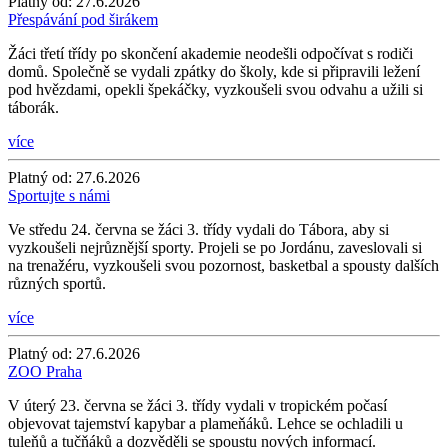
Platný od:
27.6.2026
Přespávání pod širákem
Žáci třetí třídy po skončení akademie neodešli odpočívat s rodiči
domů. Společně se vydali zpátky do školy, kde si připravili ležení
pod hvězdami, opekli špekáčky, vyzkoušeli svou odvahu a užili si
táborák.
více
Platný od:
27.6.2026
Sportujte s námi
Ve středu 24. června se žáci 3. třídy vydali do Tábora, aby si
vyzkoušeli nejrůznější sporty. Projeli se po Jordánu, zaveslovali si
na trenažéru, vyzkoušeli svou pozornost, basketbal a spousty dalších
různých sportů.
více
Platný od:
27.6.2026
ZOO Praha
V úterý 23. června se žáci 3. třídy vydali v tropickém počasí
objevovat tajemství kapybar a plameňáků. Lehce se ochladili u
tuleňů a tučňáků a dozvěděli se spoustu nových informací.