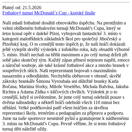
Platný od:
21.5.2026
Fotbalový turnaj McDonald´s Cup - krajské finále
Naši mladí fotbalisté dosáhli obrovského úspěchu. Na prestižním a
velmi oblíbeném fotbalovém turnaji McDonald’s Cupu, který se
letos konal opět v daleké Plzni, vybojovali fantastické 3. místo v
kategorii malotřídních základních škol pro společný Jihočeský a
Plzeňský kraj. O to cennější tento úspěch je, že naši hráči dokázali
ještě vylepšit skvělý výsledek z loňského roku, kdy obsadili výborné
5. místo. Hráči nechali na hřišti maximum a po celý turnaj drželi při
sobě jako skutečný tým. Každý zápas přinesl nejenom napětí, emoce
a náročné souboje, ale také krásné fotbalové akce a mnoho branek v
soupeřových sítích. Naši reprezentanti bojovali s maximálním
nasazením a odhodláním. Nechyběla obětavost v obraně, skvělé
zákroky brankáře Šimona Vyroubala ani důležité branky Karla
Bočana, Mariána Horky, Miloše Veselého, Michala Balvína, Jakuba
Richtra a Adama Zídka v klíčových chvílích. Výsledek je o to
cennější, když si uvědomíme, že jsme celý turnaj odehráli pouze s
dvěma náhradníky a někteří hráči odehráli všech 110 minut bez
střídání. Velké poděkování patří všem hráčům za skvělou
reprezentaci školy, trenérům a pedagogům za přípravu a podporu.
Jsme na naše sportovce nesmírně pyšní a gratulujeme k nádhernému
3. místu na McDonald’s Cupu. Pevně věříme, že si tento fotbalový
turnaj děti náležitě užily.