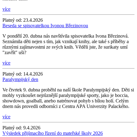
více
Platný od:
23.4.2026
Beseda se spisovatelkou Ivonou Březinovou
V pondělí 20. dubna nás navštívila spisovatelka Ivona Březinová.
Seznámila děti nejen s tím, jak vznikají knihy, ale také s příběhy a
různými zajímavostmi ze svých knih. Věděli jste, že surikaty umí
"zavřít" uši?
více
Platný od:
14.4.2026
Paralympijský den
Ve čtvrtek 9. dubna proběhl na naší škole Paralympijský den. Děti si
mohly vyzkoušet nejrůznější paralympijské sporty, jako je boccia,
showdown, goalball, anebo natrénovat pohyb s bílou holí. Celým
dnem nás provedli odborníci z Centra APA Univerzity Palackého.
více
Platný od:
9.4.2026
Výsledek přijímacího řízení do mateřské školy 2026