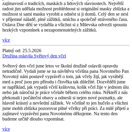
zajímavostí o tradicích, maskách a lidových slavnostech. Největší
radost jim udělala možnost prohlédnout si originální masky zblízka a
možnost si sami masku vyrobit a odnést si ji domů. Celý den se nesl
v příjemné náladě, plné zážitků, smíchu a společně stráveného času.
Oslava Dne dětí se vydařila a všichni si z Milevska odvezli spoustu
hezkých vzpomínek a nezapomenutelných zážitků.
více
Platný od:
25.5.2026
Družina oslavila Světový den včel
Světový den včel jsme letos ve školní družině oslavili opravdu
netradičně. Vydali jsme se na návštěvu včelína pana Novotného Pan
Novotný nám poutavě vyprávěl o tom, jak včely žijí, jak vyrábějí
med a proč jsou pro přírodu i člověka tak důležité. Dozvěděli jsme
se například, jak vypadá včelí královna, kolik včel žije v jednom úlu
nebo jak náročná je práce včelaře během celého roku. Někteří z nás
překonali i počáteční obavy a odnesli si nejen nové poznatky, ale
hlavně krásný a nevšední zážitek. Ve včelíně to jen hučelo a všichni
jsme mohli zblízka pozorovat pilné včelky při práci. Za milé přijetí a
zajímavé vyprávění panu Novotnému děkujeme. Na tento den
budeme určitě dlouho vzpomínat.
více