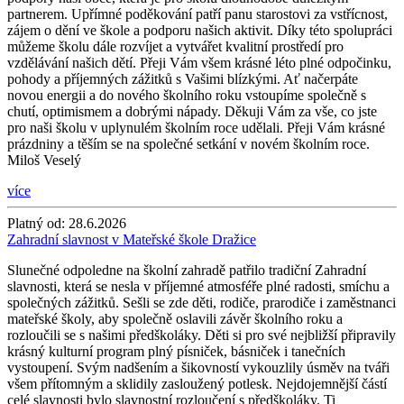
partnerem. Upřímné poděkování patří panu starostovi za vstřícnost,
zájem o dění ve škole a podporu našich aktivit. Díky této spolupráci
můžeme školu dále rozvíjet a vytvářet kvalitní prostředí pro
vzdělávání našich dětí. Přeji Vám všem krásné léto plné odpočinku,
pohody a příjemných zážitků s Vašimi blízkými. Ať načerpáte
novou energii a do nového školního roku vstoupíme společně s
chutí, optimismem a dobrými nápady. Děkuji Vám za vše, co jste
pro naši školu v uplynulém školním roce udělali. Přeji Vám krásné
prázdniny a těším se na společné setkání v novém školním roce.
Miloš Veselý
více
Platný od:
28.6.2026
Zahradní slavnost v Mateřské škole Dražice
Slunečné odpoledne na školní zahradě patřilo tradiční Zahradní
slavnosti, která se nesla v příjemné atmosféře plné radosti, smíchu a
společných zážitků. Sešli se zde děti, rodiče, prarodiče i zaměstnanci
mateřské školy, aby společně oslavili závěr školního roku a
rozloučili se s našimi předškoláky. Děti si pro své nejbližší připravily
krásný kulturní program plný písniček, básniček i tanečních
vystoupení. Svým nadšením a šikovností vykouzlily úsměv na tváři
všem přítomným a sklidily zasloužený potlesk. Nejdojemnější částí
celé slavnosti bylo slavnostní rozloučení s předškoláky. Ti