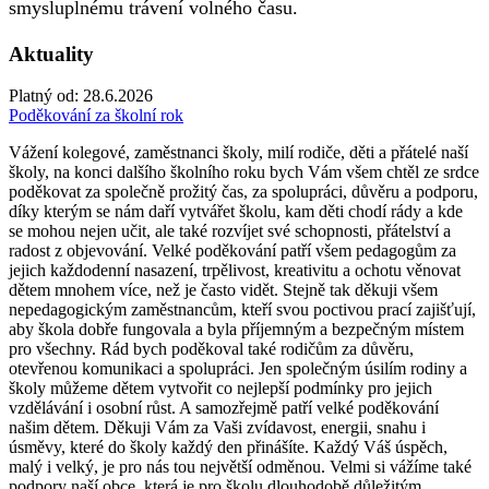
smysluplnému trávení volného času.
Aktuality
Platný od:
28.6.2026
Poděkování za školní rok
Vážení kolegové, zaměstnanci školy, milí rodiče, děti a přátelé naší
školy, na konci dalšího školního roku bych Vám všem chtěl ze srdce
poděkovat za společně prožitý čas, za spolupráci, důvěru a podporu,
díky kterým se nám daří vytvářet školu, kam děti chodí rády a kde
se mohou nejen učit, ale také rozvíjet své schopnosti, přátelství a
radost z objevování. Velké poděkování patří všem pedagogům za
jejich každodenní nasazení, trpělivost, kreativitu a ochotu věnovat
dětem mnohem více, než je často vidět. Stejně tak děkuji všem
nepedagogickým zaměstnancům, kteří svou poctivou prací zajišťují,
aby škola dobře fungovala a byla příjemným a bezpečným místem
pro všechny. Rád bych poděkoval také rodičům za důvěru,
otevřenou komunikaci a spolupráci. Jen společným úsilím rodiny a
školy můžeme dětem vytvořit co nejlepší podmínky pro jejich
vzdělávání i osobní růst. A samozřejmě patří velké poděkování
našim dětem. Děkuji Vám za Vaši zvídavost, energii, snahu i
úsměvy, které do školy každý den přinášíte. Každý Váš úspěch,
malý i velký, je pro nás tou největší odměnou. Velmi si vážíme také
podpory naší obce, která je pro školu dlouhodobě důležitým