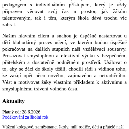
pedagogem s individuálním přístupem, který je vždy
připraven věnovat svůj čas a prostor, jak žákům
talentovaným, tak i těm, kterým škola dává trochu víc
zabrat.
Naším hlavním cílem a snahou je úspěšně nastartovat u
dětí blahodárný proces učení, ve kterém budou úspěšně
pokračovat na dalších stupních naší vzdělávací soustavy.
Prosazovat smysluplnou a efektivní výuku v bezpečném,
přátelském a dostatečně podnětném prostředí. Usilovat o
to, aby se žáci do školy těšili, chodili rádi s vidinou toho,
že zažijí opět něco nového, zajímavého a netradičního.
Vést a motivovat žáky vlastním příkladem k aktivnímu a
smysluplnému trávení volného času.
Aktuality
Platný od:
28.6.2026
Poděkování za školní rok
Vážení kolegové, zaměstnanci školy, milí rodiče, děti a přátelé naší