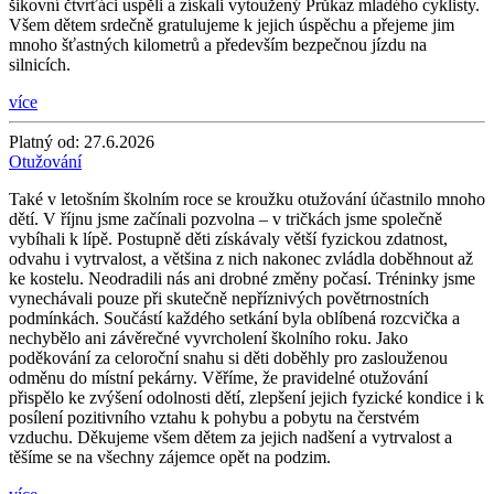
šikovní čtvrťáci uspěli a získali vytoužený Průkaz mladého cyklisty.
Všem dětem srdečně gratulujeme k jejich úspěchu a přejeme jim
mnoho šťastných kilometrů a především bezpečnou jízdu na
silnicích.
více
Platný od:
27.6.2026
Otužování
Také v letošním školním roce se kroužku otužování účastnilo mnoho
dětí. V říjnu jsme začínali pozvolna – v tričkách jsme společně
vybíhali k lípě. Postupně děti získávaly větší fyzickou zdatnost,
odvahu i vytrvalost, a většina z nich nakonec zvládla doběhnout až
ke kostelu. Neodradili nás ani drobné změny počasí. Tréninky jsme
vynechávali pouze při skutečně nepříznivých povětrnostních
podmínkách. Součástí každého setkání byla oblíbená rozcvička a
nechybělo ani závěrečné vyvrcholení školního roku. Jako
poděkování za celoroční snahu si děti doběhly pro zaslouženou
odměnu do místní pekárny. Věříme, že pravidelné otužování
přispělo ke zvýšení odolnosti dětí, zlepšení jejich fyzické kondice i k
posílení pozitivního vztahu k pohybu a pobytu na čerstvém
vzduchu. Děkujeme všem dětem za jejich nadšení a vytrvalost a
těšíme se na všechny zájemce opět na podzim.