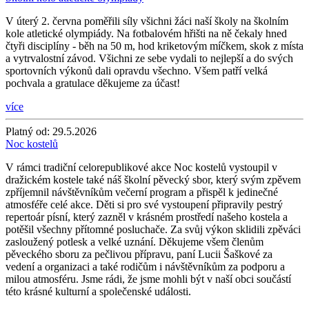
V úterý 2. června poměřili síly všichni žáci naší školy na školním
kole atletické olympiády. Na fotbalovém hřišti na ně čekaly hned
čtyři disciplíny - běh na 50 m, hod kriketovým míčkem, skok z místa
a vytrvalostní závod. Všichni ze sebe vydali to nejlepší a do svých
sportovních výkonů dali opravdu všechno. Všem patří velká
pochvala a gratulace děkujeme za účast!
více
Platný od:
29.5.2026
Noc kostelů
V rámci tradiční celorepublikové akce Noc kostelů vystoupil v
dražickém kostele také náš školní pěvecký sbor, který svým zpěvem
zpříjemnil návštěvníkům večerní program a přispěl k jedinečné
atmosféře celé akce. Děti si pro své vystoupení připravily pestrý
repertoár písní, který zazněl v krásném prostředí našeho kostela a
potěšil všechny přítomné posluchače. Za svůj výkon sklidili zpěváci
zasloužený potlesk a velké uznání. Děkujeme všem členům
pěveckého sboru za pečlivou přípravu, paní Lucii Šaškové za
vedení a organizaci a také rodičům i návštěvníkům za podporu a
milou atmosféru. Jsme rádi, že jsme mohli být v naší obci součástí
této krásné kulturní a společenské události.