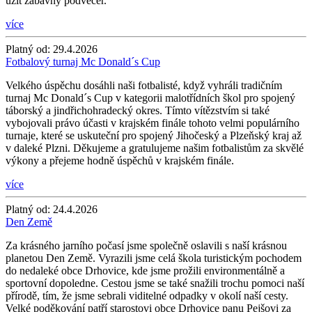
užít zábavný podvečer.
více
Platný od:
29.4.2026
Fotbalový turnaj Mc Donald´s Cup
Velkého úspěchu dosáhli naši fotbalisté, když vyhráli tradičním
turnaj Mc Donald´s Cup v kategorii malotřídních škol pro spojený
táborský a jindřichohradecký okres. Tímto vítězstvím si také
vybojovali právo účasti v krajském finále tohoto velmi populárního
turnaje, které se uskuteční pro spojený Jihočeský a Plzeňský kraj až
v daleké Plzni. Děkujeme a gratulujeme našim fotbalistům za skvělé
výkony a přejeme hodně úspěchů v krajském finále.
více
Platný od:
24.4.2026
Den Země
Za krásného jarního počasí jsme společně oslavili s naší krásnou
planetou Den Země. Vyrazili jsme celá škola turistickým pochodem
do nedaleké obce Drhovice, kde jsme prožili environmentálně a
sportovní dopoledne. Cestou jsme se také snažili trochu pomoci naší
přírodě, tím, že jsme sebrali viditelné odpadky v okolí naší cesty.
Velké poděkování patří starostovi obce Drhovice panu Pejšovi za