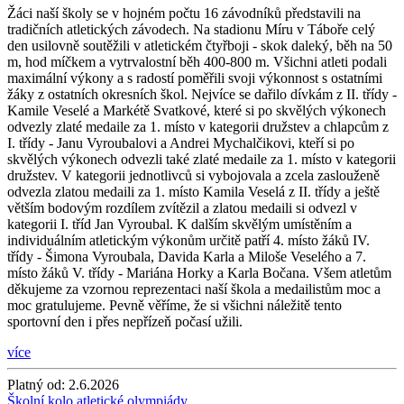
Žáci naší školy se v hojném počtu 16 závodníků představili na
tradičních atletických závodech. Na stadionu Míru v Táboře celý
den usilovně soutěžili v atletickém čtyřboji - skok daleký, běh na 50
m, hod míčkem a vytrvalostní běh 400-800 m. Všichni atleti podali
maximální výkony a s radostí poměřili svoji výkonnost s ostatními
žáky z ostatních okresních škol. Nejvíce se dařilo dívkám z II. třídy -
Kamile Veselé a Markétě Svatkové, které si po skvělých výkonech
odvezly zlaté medaile za 1. místo v kategorii družstev a chlapcům z
I. třídy - Janu Vyroubalovi a Andrei Mychalčikovi, kteří si po
skvělých výkonech odvezli také zlaté medaile za 1. místo v kategorii
družstev. V kategorii jednotlivců si vybojovala a zcela zaslouženě
odvezla zlatou medaili za 1. místo Kamila Veselá z II. třídy a ještě
větším bodovým rozdílem zvítězil a zlatou medaili si odvezl v
kategorii I. tříd Jan Vyroubal. K dalším skvělým umístěním a
individuálním atletickým výkonům určitě patří 4. místo žáků IV.
třídy - Šimona Vyroubala, Davida Karla a Miloše Veselého a 7.
místo žáků V. třídy - Mariána Horky a Karla Bočana. Všem atletům
děkujeme za vzornou reprezentaci naší škola a medailistům moc a
moc gratulujeme. Pevně věříme, že si všichni náležitě tento
sportovní den i přes nepřízeň počasí užili.
více
Platný od:
2.6.2026
Školní kolo atletické olympiády