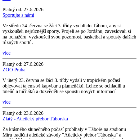
Platný od:
27.6.2026
Sportujte s námi
Ve středu 24. června se žáci 3. třídy vydali do Tábora, aby si
vyzkoušeli nejrůznější sporty. Projeli se po Jordánu, zaveslovali si
na trenažéru, vyzkoušeli svou pozornost, basketbal a spousty dalších
různých sportů.
více
Platný od:
27.6.2026
ZOO Praha
V úterý 23. června se žáci 3. třídy vydali v tropickém počasí
objevovat tajemství kapybar a plameňáků. Lehce se ochladili u
tuleňů a tučňáků a dozvěděli se spoustu nových informací.
více
Platný od:
23.6.2026
Zlatý - Atletický přebor Táborska
Za krásného slunečného počasí probíhaly v Táboře na stadionu
Míru tradiční atletické závody "Atletický přebor Táborska" a