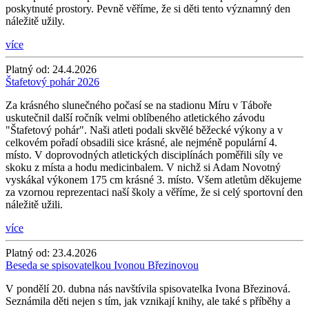
poskytnuté prostory. Pevně věříme, že si děti tento významný den
náležitě užily.
více
Platný od:
24.4.2026
Štafetový pohár 2026
Za krásného slunečného počasí se na stadionu Míru v Táboře
uskutečnil další ročník velmi oblíbeného atletického závodu
"Štafetový pohár". Naši atleti podali skvělé běžecké výkony a v
celkovém pořadí obsadili sice krásné, ale nejméně populární 4.
místo. V doprovodných atletických disciplínách poměřili síly ve
skoku z místa a hodu medicinbalem. V nichž si Adam Novotný
vyskákal výkonem 175 cm krásné 3. místo. Všem atletům děkujeme
za vzornou reprezentaci naší školy a věříme, že si celý sportovní den
náležitě užili.
více
Platný od:
23.4.2026
Beseda se spisovatelkou Ivonou Březinovou
V pondělí 20. dubna nás navštívila spisovatelka Ivona Březinová.
Seznámila děti nejen s tím, jak vznikají knihy, ale také s příběhy a