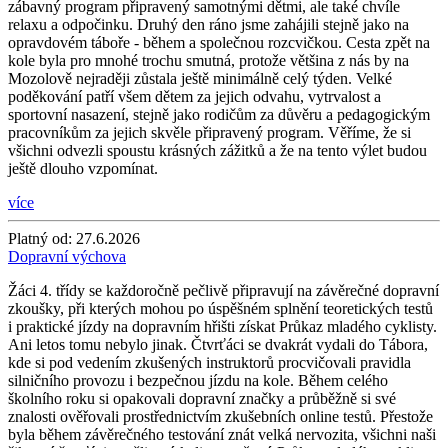
zábavný program připravený samotnými dětmi, ale také chvíle
relaxu a odpočinku. Druhý den ráno jsme zahájili stejně jako na
opravdovém táboře - během a společnou rozcvičkou. Cesta zpět na
kole byla pro mnohé trochu smutná, protože většina z nás by na
Mozolově nejraději zůstala ještě minimálně celý týden. Velké
poděkování patří všem dětem za jejich odvahu, vytrvalost a
sportovní nasazení, stejně jako rodičům za důvěru a pedagogickým
pracovníkům za jejich skvěle připravený program. Věříme, že si
všichni odvezli spoustu krásných zážitků a že na tento výlet budou
ještě dlouho vzpomínat.
více
Platný od:
27.6.2026
Dopravní výchova
Žáci 4. třídy se každoročně pečlivě připravují na závěrečné dopravní
zkoušky, při kterých mohou po úspěšném splnění teoretických testů
i praktické jízdy na dopravním hřišti získat Průkaz mladého cyklisty.
Ani letos tomu nebylo jinak. Čtvrťáci se dvakrát vydali do Tábora,
kde si pod vedením zkušených instruktorů procvičovali pravidla
silničního provozu i bezpečnou jízdu na kole. Během celého
školního roku si opakovali dopravní značky a průběžně si své
znalosti ověřovali prostřednictvím zkušebních online testů. Přestože
byla během závěrečného testování znát velká nervozita, všichni naši