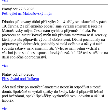
více
Platný od:
27.6.2026
Pěší výlet na Matoušovský mlýn
Dlouho plánovaný třídní pěší výlet 2. a 4. třídy se uskutečnil v pátek
19. června. Za příjemného počasí jsme vyrazili směrem k řece na
Matoušovský mlýn. Cesta nám rychle a příjemně ubíhala. Po
příchodu na Matoušovský mlýn nás přivítala maminka naší Terezky,
která pro nás připravila výborné občerstvení. Děti si pochutnaly na
připravených dobrotách, pohladily si malá zvířátka a užily si také
spoustu zábavy na krásném hřišti. Výlet se nám velmi vydařil a
všichni jsme si odnesli spoustu hezkých zážitků. Už teď se těšíme na
další společné dobrodružství.
více
Platný od:
27.6.2026
Přespávání pod širákem
Žáci třetí třídy po skončení akademie neodešli odpočívat s rodiči
domů. Společně se vydali zpátky do školy, kde si připravili ležení
pod hvězdami, opekli špekáčky, vyzkoušeli svou odvahu a užili si
táborák.
více