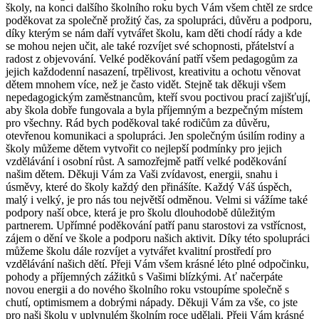
školy, na konci dalšího školního roku bych Vám všem chtěl ze srdce
poděkovat za společně prožitý čas, za spolupráci, důvěru a podporu,
díky kterým se nám daří vytvářet školu, kam děti chodí rády a kde
se mohou nejen učit, ale také rozvíjet své schopnosti, přátelství a
radost z objevování. Velké poděkování patří všem pedagogům za
jejich každodenní nasazení, trpělivost, kreativitu a ochotu věnovat
dětem mnohem více, než je často vidět. Stejně tak děkuji všem
nepedagogickým zaměstnancům, kteří svou poctivou prací zajišťují,
aby škola dobře fungovala a byla příjemným a bezpečným místem
pro všechny. Rád bych poděkoval také rodičům za důvěru,
otevřenou komunikaci a spolupráci. Jen společným úsilím rodiny a
školy můžeme dětem vytvořit co nejlepší podmínky pro jejich
vzdělávání i osobní růst. A samozřejmě patří velké poděkování
našim dětem. Děkuji Vám za Vaši zvídavost, energii, snahu i
úsměvy, které do školy každý den přinášíte. Každý Váš úspěch,
malý i velký, je pro nás tou největší odměnou. Velmi si vážíme také
podpory naší obce, která je pro školu dlouhodobě důležitým
partnerem. Upřímné poděkování patří panu starostovi za vstřícnost,
zájem o dění ve škole a podporu našich aktivit. Díky této spolupráci
můžeme školu dále rozvíjet a vytvářet kvalitní prostředí pro
vzdělávání našich dětí. Přeji Vám všem krásné léto plné odpočinku,
pohody a příjemných zážitků s Vašimi blízkými. Ať načerpáte
novou energii a do nového školního roku vstoupíme společně s
chutí, optimismem a dobrými nápady. Děkuji Vám za vše, co jste
pro naši školu v uplynulém školním roce udělali. Přeji Vám krásné