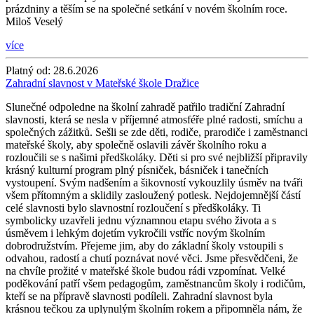
prázdniny a těším se na společné setkání v novém školním roce.
Miloš Veselý
více
Platný od:
28.6.2026
Zahradní slavnost v Mateřské škole Dražice
Slunečné odpoledne na školní zahradě patřilo tradiční Zahradní
slavnosti, která se nesla v příjemné atmosféře plné radosti, smíchu a
společných zážitků. Sešli se zde děti, rodiče, prarodiče i zaměstnanci
mateřské školy, aby společně oslavili závěr školního roku a
rozloučili se s našimi předškoláky. Děti si pro své nejbližší připravily
krásný kulturní program plný písniček, básniček i tanečních
vystoupení. Svým nadšením a šikovností vykouzlily úsměv na tváři
všem přítomným a sklidily zasloužený potlesk. Nejdojemnější částí
celé slavnosti bylo slavnostní rozloučení s předškoláky. Ti
symbolicky uzavřeli jednu významnou etapu svého života a s
úsměvem i lehkým dojetím vykročili vstříc novým školním
dobrodružstvím. Přejeme jim, aby do základní školy vstoupili s
odvahou, radostí a chutí poznávat nové věci. Jsme přesvědčeni, že
na chvíle prožité v mateřské škole budou rádi vzpomínat. Velké
poděkování patří všem pedagogům, zaměstnancům školy i rodičům,
kteří se na přípravě slavnosti podíleli. Zahradní slavnost byla
krásnou tečkou za uplynulým školním rokem a připomněla nám, že