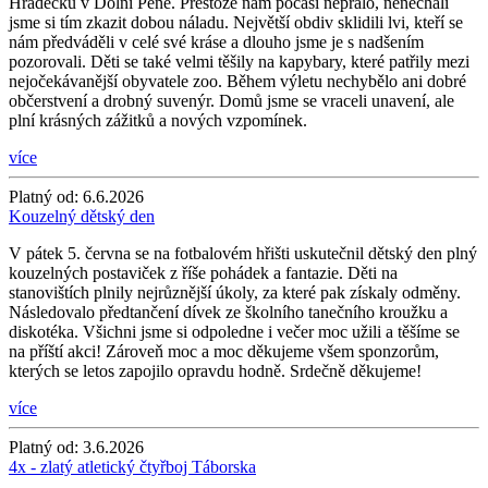
Hrádečku v Dolní Pěně. Přestože nám počasí nepřálo, nenechali
jsme si tím zkazit dobou náladu. Největší obdiv sklidili lvi, kteří se
nám předváděli v celé své kráse a dlouho jsme je s nadšením
pozorovali. Děti se také velmi těšily na kapybary, které patřily mezi
nejočekávanější obyvatele zoo. Během výletu nechybělo ani dobré
občerstvení a drobný suvenýr. Domů jsme se vraceli unavení, ale
plní krásných zážitků a nových vzpomínek.
více
Platný od:
6.6.2026
Kouzelný dětský den
V pátek 5. června se na fotbalovém hřišti uskutečnil dětský den plný
kouzelných postaviček z říše pohádek a fantazie. Děti na
stanovištích plnily nejrůznější úkoly, za které pak získaly odměny.
Následovalo předtančení dívek ze školního tanečního kroužku a
diskotéka. Všichni jsme si odpoledne i večer moc užili a těšíme se
na příští akci! Zároveň moc a moc děkujeme všem sponzorům,
kterých se letos zapojilo opravdu hodně. Srdečně děkujeme!
více
Platný od:
3.6.2026
4x - zlatý atletický čtyřboj Táborska