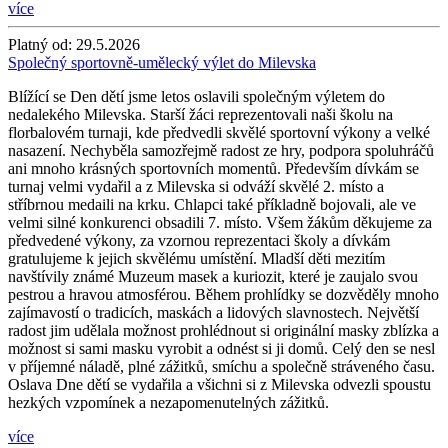
více
Platný od:
29.5.2026
Společný sportovně-umělecký výlet do Milevska
Blížící se Den dětí jsme letos oslavili společným výletem do
nedalekého Milevska. Starší žáci reprezentovali naši školu na
florbalovém turnaji, kde předvedli skvělé sportovní výkony a velké
nasazení. Nechyběla samozřejmě radost ze hry, podpora spoluhráčů
ani mnoho krásných sportovních momentů. Především dívkám se
turnaj velmi vydařil a z Milevska si odváží skvělé 2. místo a
stříbrnou medaili na krku. Chlapci také příkladně bojovali, ale ve
velmi silné konkurenci obsadili 7. místo. Všem žákům děkujeme za
předvedené výkony, za vzornou reprezentaci školy a dívkám
gratulujeme k jejich skvělému umístění. Mladší děti mezitím
navštívily známé Muzeum masek a kuriozit, které je zaujalo svou
pestrou a hravou atmosférou. Během prohlídky se dozvěděly mnoho
zajímavostí o tradicích, maskách a lidových slavnostech. Největší
radost jim udělala možnost prohlédnout si originální masky zblízka a
možnost si sami masku vyrobit a odnést si ji domů. Celý den se nesl
v příjemné náladě, plné zážitků, smíchu a společně stráveného času.
Oslava Dne dětí se vydařila a všichni si z Milevska odvezli spoustu
hezkých vzpomínek a nezapomenutelných zážitků.
více