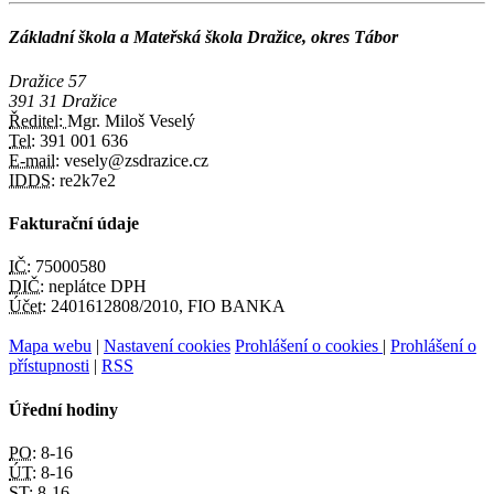
Základní škola a Mateřská škola Dražice, okres Tábor
Dražice 57
391 31 Dražice
Ředitel:
Mgr. Miloš Veselý
Tel:
391 001 636
E-mail:
vesely@zsdrazice.cz
IDDS:
re2k7e2
Fakturační údaje
IČ:
75000580
DIČ:
neplátce DPH
Účet:
2401612808/2010, FIO BANKA
Mapa webu
|
Nastavení cookies
Prohlášení o cookies
|
Prohlášení o
přístupnosti
|
RSS
Úřední hodiny
PO:
8-16
ÚT:
8-16
ST:
8-16