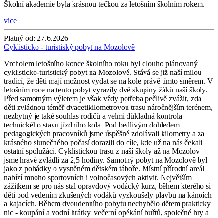
Školní akademie byla krásnou tečkou za letošním školním rokem.
více
Platný od:
27.6.2026
Cyklisticko - turistiský pobyt na Mozolově
Vrcholem letošního konce školního roku byl dlouho plánovaný
cyklisticko-turistický pobyt na Mozolově. Stává se již naší milou
tradicí, že děti mají možnost vydat se na kole právě tímto směrem. V
letošním roce na tento pobyt vyrazily dvě skupiny žáků naší školy.
Před samotným výletem je však vždy potřeba pečlivě zvážit, zda
děti zvládnou téměř dvacetikilometrovou trasu náročnějším terénem,
nezbytný je také souhlas rodičů a velmi důkladná kontrola
technického stavu jízdního kola. Pod bedlivým dohledem
pedagogických pracovníků jsme úspěšně zdolávali kilometry a za
krásného slunečného počasí dorazili do cíle, kde už na nás čekali
ostatní spolužáci. Cyklistickou trasu z naší školy až na Mozolov
jsme hravě zvládli za 2,5 hodiny. Samotný pobyt na Mozolově byl
jako z pohádky o vysněném dětském táboře. Místní přírodní areál
nabízí mnoho sportovních i volnočasových aktivit. Největším
zážitkem se pro nás stal opravdový vodácký kurz, během kterého si
děti pod vedením zkušených vodáků vyzkoušely plavbu na kánoích
a kajacích. Během dvoudenního pobytu nechybělo dětem prakticky
nic - koupání a vodní hrátky, večerní opékání buřtů, společné hry a