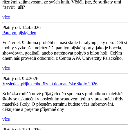
různými zajímavostmi ze svých knih. Věděli jste, že surikaty umí
"zavřít" uši?
více
Platný od:
14.4.2026
Paralympijský den
Ve čtvrtek 9. dubna proběhl na naší škole Paralympijský den. Děti si
mohly vyzkoušet nejrůznější paralympijské sporty, jako je boccia,
showdown, goalball, anebo natrénovat pohyb s bílou holí. Celým
dnem nás provedli odborníci z Centra APA Univerzity Palackého.
více
Platný od:
9.4.2026
Výsledek přijímacího řízení do mateřské školy 2026
Schůzka rodičů nově přijatých dětí spojená s prohlídkou mateřské
školy se uskuteční v posledním srpnovém týdnu v prostorách třídy
mateřské školy. O přesném termínu budete včas informováni.
děkujeme a přejeme příjemné dny
více
Platný od:
19.2.2026