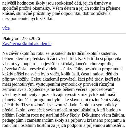
největší hodnotou školy jsou spokojené děti, jejich úsměvy a
společně prožité okamžiky. Všem dětem a jejich rodinám přejeme
krásné, slunečné prázdniny plné odpočinku, dobrodružství a
nezapomenutelných zážitků.
více
Platný od:
27.6.2026
Závěrečná školní akademie
Na závěr školního roku se uskutečnila tradiční školní akademie,
během které se představili žáci všech tříd. Každá třída si připravila
vlastní vystoupení – na jevišti se střídaly taneční choreografie,
pěvecká čísla i veselé divadelní scénky. Díky pestrému programu si
každý přišel na své a bylo vidět, kolik úsilí, času i radosti děti do
příprav vložily. Celou akademií provázeli žáci páté třídy, kteří nás
mezi jednotlivými vystoupeními symbolicky provedli různými
zeměmi světa. Společně jsme tak během večera „procestovali“
všechny kontinenty a poznali zajímavosti z různých koutů naší
planety. Součástí programu bylo také slavnostní rozloučení s žáky
páté třídy. Ti se rozloučili se svou základní školou a symbolicky
předali školní zvoneček svým mladším spolužákům, kteří budou v
příštím školním roce nejstaršími žáky školy. Děkujeme všem žákům,
pedagogům i zaměstnancům školy za přípravu krásného programu a
rodičům i ostatním hostům za jejich podporu a příjemnou atmosféru.