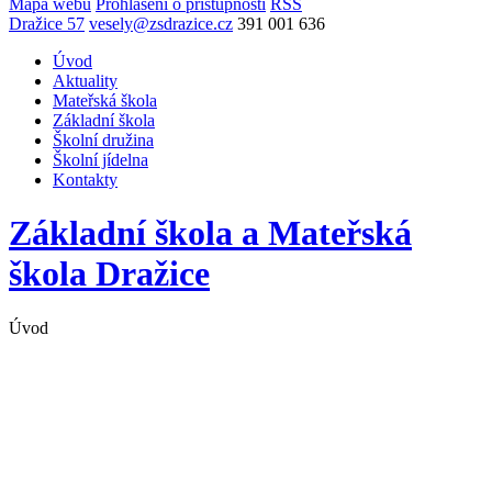
Mapa webu
Prohlášení o přístupnosti
RSS
Dražice 57
vesely@zsdrazice.cz
391 001 636
Úvod
Aktuality
Mateřská škola
Základní škola
Školní družina
Školní jídelna
Kontakty
Základní škola a Mateřská
škola
Dražice
Úvod