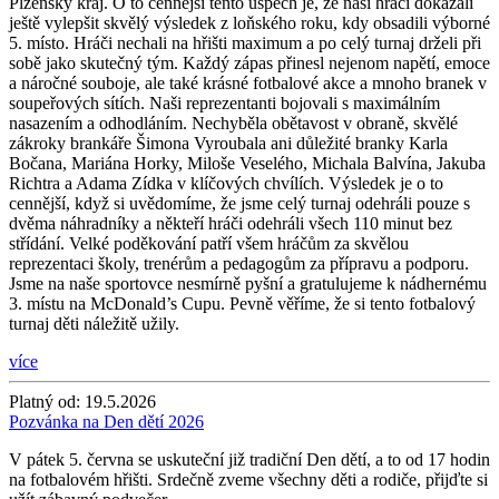
Plzeňský kraj. O to cennější tento úspěch je, že naši hráči dokázali
ještě vylepšit skvělý výsledek z loňského roku, kdy obsadili výborné
5. místo. Hráči nechali na hřišti maximum a po celý turnaj drželi při
sobě jako skutečný tým. Každý zápas přinesl nejenom napětí, emoce
a náročné souboje, ale také krásné fotbalové akce a mnoho branek v
soupeřových sítích. Naši reprezentanti bojovali s maximálním
nasazením a odhodláním. Nechyběla obětavost v obraně, skvělé
zákroky brankáře Šimona Vyroubala ani důležité branky Karla
Bočana, Mariána Horky, Miloše Veselého, Michala Balvína, Jakuba
Richtra a Adama Zídka v klíčových chvílích. Výsledek je o to
cennější, když si uvědomíme, že jsme celý turnaj odehráli pouze s
dvěma náhradníky a někteří hráči odehráli všech 110 minut bez
střídání. Velké poděkování patří všem hráčům za skvělou
reprezentaci školy, trenérům a pedagogům za přípravu a podporu.
Jsme na naše sportovce nesmírně pyšní a gratulujeme k nádhernému
3. místu na McDonald’s Cupu. Pevně věříme, že si tento fotbalový
turnaj děti náležitě užily.
více
Platný od:
19.5.2026
Pozvánka na Den dětí 2026
V pátek 5. června se uskuteční již tradiční Den dětí, a to od 17 hodin
na fotbalovém hřišti. Srdečně zveme všechny děti a rodiče, přijďte si