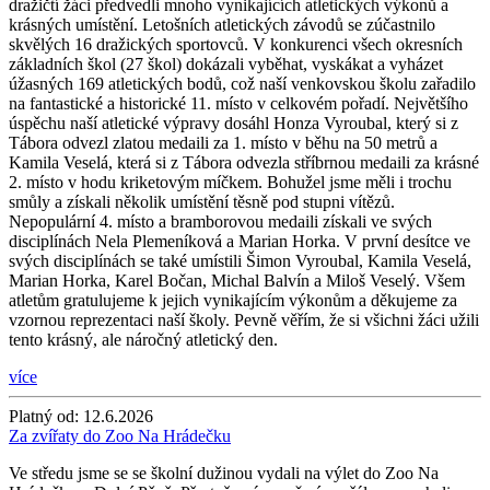
dražičtí žáci předvedli mnoho vynikajících atletických výkonů a
krásných umístění. Letošních atletických závodů se zúčastnilo
skvělých 16 dražických sportovců. V konkurenci všech okresních
základních škol (27 škol) dokázali vyběhat, vyskákat a vyházet
úžasných 169 atletických bodů, což naší venkovskou školu zařadilo
na fantastické a historické 11. místo v celkovém pořadí. Největšího
úspěchu naší atletické výpravy dosáhl Honza Vyroubal, který si z
Tábora odvezl zlatou medaili za 1. místo v běhu na 50 metrů a
Kamila Veselá, která si z Tábora odvezla stříbrnou medaili za krásné
2. místo v hodu kriketovým míčkem. Bohužel jsme měli i trochu
smůly a získali několik umístění těsně pod stupni vítězů.
Nepopulární 4. místo a bramborovou medaili získali ve svých
disciplínách Nela Plemeníková a Marian Horka. V první desítce ve
svých disciplínách se také umístili Šimon Vyroubal, Kamila Veselá,
Marian Horka, Karel Bočan, Michal Balvín a Miloš Veselý. Všem
atletům gratulujeme k jejich vynikajícím výkonům a děkujeme za
vzornou reprezentaci naší školy. Pevně věřím, že si všichni žáci užili
tento krásný, ale náročný atletický den.
více
Platný od:
12.6.2026
Za zvířaty do Zoo Na Hrádečku
Ve středu jsme se se školní dužinou vydali na výlet do Zoo Na