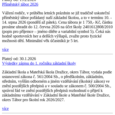
Příměstský tábor 2026
Vážení rodiče, v průběhu letních prázdnin se již tradičně uskuteční
příměstský tábor pořádaný naší základní školou, a to v termínu 10. -
14. srpna 2026 (pondělí až pátek). Cena tábora je 1 750,- Kč, částku
prosíme uhradit do 12. června 2026 na účet školy 2401612808/2010
(popis pro příjemce – jméno dítěte a variabilní symbol 5). Čeká nás
hodně sportovních her a delších výšlapů, zvažte proto fyzické
možnosti dětí. Minimální věk účastníků je 5 let.
více
Platný od:
30.1.2026
Výsledky zápisu do 1. ročníku základní školy
Základní škola a Mateřská škola Dražice, okres Tábor, vydala podle
ustanovení zákona č. 561/2004 Sb., o předškolním, základním,
středním, vyšším odborném a jiném vzdělávání (školský zákon) ve
znění pozdějších předpisů a v souladu se zákonem č. 500/2004 Sb.,
správní řád ve znění pozdějších předpisů rozhodnutí o přijetí k
základnímu vzdělávání v Základní škole a Mateřské škole Dražice,
okres Tábor pro školní rok 2026/2027.
více