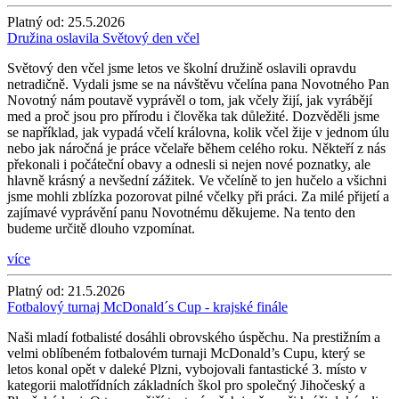
Platný od:
25.5.2026
Družina oslavila Světový den včel
Světový den včel jsme letos ve školní družině oslavili opravdu
netradičně. Vydali jsme se na návštěvu včelína pana Novotného Pan
Novotný nám poutavě vyprávěl o tom, jak včely žijí, jak vyrábějí
med a proč jsou pro přírodu i člověka tak důležité. Dozvěděli jsme
se například, jak vypadá včelí královna, kolik včel žije v jednom úlu
nebo jak náročná je práce včelaře během celého roku. Někteří z nás
překonali i počáteční obavy a odnesli si nejen nové poznatky, ale
hlavně krásný a nevšední zážitek. Ve včelíně to jen hučelo a všichni
jsme mohli zblízka pozorovat pilné včelky při práci. Za milé přijetí a
zajímavé vyprávění panu Novotnému děkujeme. Na tento den
budeme určitě dlouho vzpomínat.
více
Platný od:
21.5.2026
Fotbalový turnaj McDonald´s Cup - krajské finále
Naši mladí fotbalisté dosáhli obrovského úspěchu. Na prestižním a
velmi oblíbeném fotbalovém turnaji McDonald’s Cupu, který se
letos konal opět v daleké Plzni, vybojovali fantastické 3. místo v
kategorii malotřídních základních škol pro společný Jihočeský a