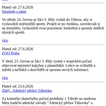
Platný od:
27.6.2026
Sportujte s námi
Ve středu 24. června se žáci 3. třídy vydali do Tábora, aby si
vyzkoušeli nejrůznější sporty. Projeli se po Jordánu, zaveslovali si
na trenažéru, vyzkoušeli svou pozornost, basketbal a spousty dalších
různých sportů.
více
Platný od:
27.6.2026
ZOO Praha
V úterý 23. června se žáci 3. třídy vydali v tropickém počasí
objevovat tajemství kapybar a plameňáků. Lehce se ochladili u
tuleňů a tučňáků a dozvěděli se spoustu nových informací.
více
Platný od:
23.6.2026
Zlatý - Atletický přebor Táborska
Za krásného slunečného počasí probíhaly v Táboře na stadionu
Míru tradiční atletické závody "Atletický přebor Táborska" a