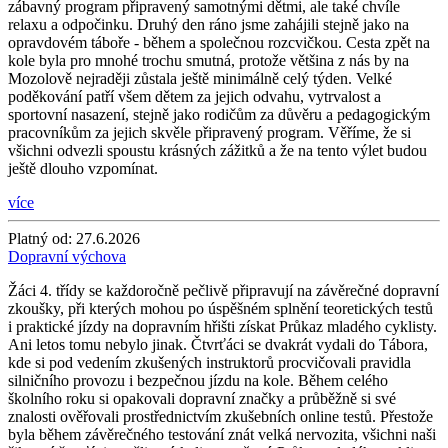
zábavný program připravený samotnými dětmi, ale také chvíle
relaxu a odpočinku. Druhý den ráno jsme zahájili stejně jako na
opravdovém táboře - během a společnou rozcvičkou. Cesta zpět na
kole byla pro mnohé trochu smutná, protože většina z nás by na
Mozolově nejraději zůstala ještě minimálně celý týden. Velké
poděkování patří všem dětem za jejich odvahu, vytrvalost a
sportovní nasazení, stejně jako rodičům za důvěru a pedagogickým
pracovníkům za jejich skvěle připravený program. Věříme, že si
všichni odvezli spoustu krásných zážitků a že na tento výlet budou
ještě dlouho vzpomínat.
více
Platný od:
27.6.2026
Dopravní výchova
Žáci 4. třídy se každoročně pečlivě připravují na závěrečné dopravní
zkoušky, při kterých mohou po úspěšném splnění teoretických testů
i praktické jízdy na dopravním hřišti získat Průkaz mladého cyklisty.
Ani letos tomu nebylo jinak. Čtvrťáci se dvakrát vydali do Tábora,
kde si pod vedením zkušených instruktorů procvičovali pravidla
silničního provozu i bezpečnou jízdu na kole. Během celého
školního roku si opakovali dopravní značky a průběžně si své
znalosti ověřovali prostřednictvím zkušebních online testů. Přestože
byla během závěrečného testování znát velká nervozita, všichni naši