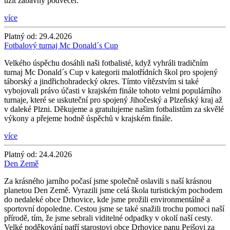
užít zábavný podvečer.
více
Platný od:
29.4.2026
Fotbalový turnaj Mc Donald´s Cup
Velkého úspěchu dosáhli naši fotbalisté, když vyhráli tradičním
turnaj Mc Donald´s Cup v kategorii malotřídních škol pro spojený
táborský a jindřichohradecký okres. Tímto vítězstvím si také
vybojovali právo účasti v krajském finále tohoto velmi populárního
turnaje, které se uskuteční pro spojený Jihočeský a Plzeňský kraj až
v daleké Plzni. Děkujeme a gratulujeme našim fotbalistům za skvělé
výkony a přejeme hodně úspěchů v krajském finále.
více
Platný od:
24.4.2026
Den Země
Za krásného jarního počasí jsme společně oslavili s naší krásnou
planetou Den Země. Vyrazili jsme celá škola turistickým pochodem
do nedaleké obce Drhovice, kde jsme prožili environmentálně a
sportovní dopoledne. Cestou jsme se také snažili trochu pomoci naší
přírodě, tím, že jsme sebrali viditelné odpadky v okolí naší cesty.
Velké poděkování patří starostovi obce Drhovice panu Pejšovi za