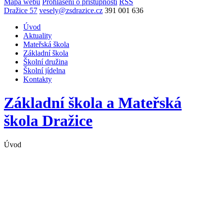
Mapa webu
Prohlášení o přístupnosti
RSS
Dražice 57
vesely@zsdrazice.cz
391 001 636
Úvod
Aktuality
Mateřská škola
Základní škola
Školní družina
Školní jídelna
Kontakty
Základní škola a Mateřská
škola
Dražice
Úvod