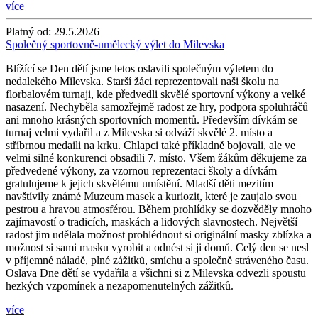
více
Platný od:
29.5.2026
Společný sportovně-umělecký výlet do Milevska
Blížící se Den dětí jsme letos oslavili společným výletem do
nedalekého Milevska. Starší žáci reprezentovali naši školu na
florbalovém turnaji, kde předvedli skvělé sportovní výkony a velké
nasazení. Nechyběla samozřejmě radost ze hry, podpora spoluhráčů
ani mnoho krásných sportovních momentů. Především dívkám se
turnaj velmi vydařil a z Milevska si odváží skvělé 2. místo a
stříbrnou medaili na krku. Chlapci také příkladně bojovali, ale ve
velmi silné konkurenci obsadili 7. místo. Všem žákům děkujeme za
předvedené výkony, za vzornou reprezentaci školy a dívkám
gratulujeme k jejich skvělému umístění. Mladší děti mezitím
navštívily známé Muzeum masek a kuriozit, které je zaujalo svou
pestrou a hravou atmosférou. Během prohlídky se dozvěděly mnoho
zajímavostí o tradicích, maskách a lidových slavnostech. Největší
radost jim udělala možnost prohlédnout si originální masky zblízka a
možnost si sami masku vyrobit a odnést si ji domů. Celý den se nesl
v příjemné náladě, plné zážitků, smíchu a společně stráveného času.
Oslava Dne dětí se vydařila a všichni si z Milevska odvezli spoustu
hezkých vzpomínek a nezapomenutelných zážitků.
více