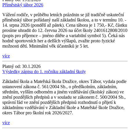
Příměstský tábor 2026
Vážení rodiče, v průběhu letních prázdnin se již tradičně uskuteční
příměstský tábor pořádaný naší základní školou, a to v termínu 10. -
14. srpna 2026 (pondělí až pátek). Cena tábora je 1 750,- Kč, částku
prosíme uhradit do 12. června 2026 na účet školy 2401612808/2010
(popis pro příjemce – jméno dítěte a variabilní symbol 5). Čeká nás
hodně sportovních her a delších výšlapů, zvažte proto fyzické
možnosti dětí. Minimální věk účastníků je 5 let.
více
Platný od:
30.1.2026
Výsledky zápisu do 1. ročníku základní školy
Základní škola a Mateřská škola Dražice, okres Tábor, vydala podle
ustanovení zákona č. 561/2004 Sb., o předškolním, základním,
středním, vyšším odborném a jiném vzdělávání (školský zákon) ve
znění pozdějších předpisů a v souladu se zákonem č. 500/2004 Sb.,
správní řád ve znění pozdějších předpisů rozhodnutí o přijetí k
základnímu vzdělávání v Základní škole a Mateřské škole Dražice,
okres Tábor pro školní rok 2026/2027.
více