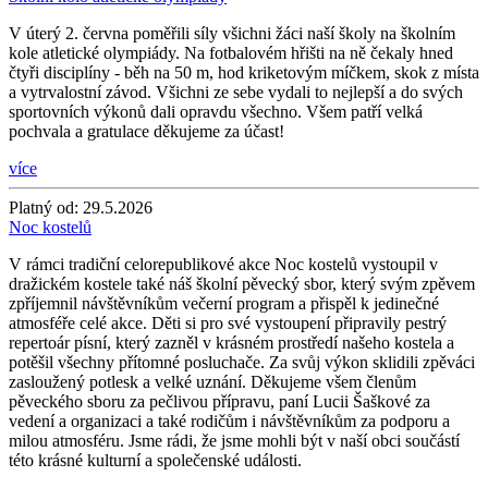
V úterý 2. června poměřili síly všichni žáci naší školy na školním
kole atletické olympiády. Na fotbalovém hřišti na ně čekaly hned
čtyři disciplíny - běh na 50 m, hod kriketovým míčkem, skok z místa
a vytrvalostní závod. Všichni ze sebe vydali to nejlepší a do svých
sportovních výkonů dali opravdu všechno. Všem patří velká
pochvala a gratulace děkujeme za účast!
více
Platný od:
29.5.2026
Noc kostelů
V rámci tradiční celorepublikové akce Noc kostelů vystoupil v
dražickém kostele také náš školní pěvecký sbor, který svým zpěvem
zpříjemnil návštěvníkům večerní program a přispěl k jedinečné
atmosféře celé akce. Děti si pro své vystoupení připravily pestrý
repertoár písní, který zazněl v krásném prostředí našeho kostela a
potěšil všechny přítomné posluchače. Za svůj výkon sklidili zpěváci
zasloužený potlesk a velké uznání. Děkujeme všem členům
pěveckého sboru za pečlivou přípravu, paní Lucii Šaškové za
vedení a organizaci a také rodičům i návštěvníkům za podporu a
milou atmosféru. Jsme rádi, že jsme mohli být v naší obci součástí
této krásné kulturní a společenské události.