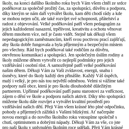
školy, na konci dalšího školního roku bych Vám všem chtěl ze srdce
poděkovat za společně prožitý čas, za spolupráci, důvěru a podporu,
díky kterým se nám daří vytvářet školu, kam děti chodí rády a kde
se mohou nejen učit, ale také rozvíjet své schopnosti, přátelství a
radost z objevování. Velké poděkování patří všem pedagogům za
jejich každodenní nasazení, trpělivost, kreativitu a ochotu věnovat
dětem mnohem více, než je často vidět. Stejně tak děkuji všem
nepedagogickým zaměstnancům, kteří svou poctivou prací zajišťují,
aby škola dobře fungovala a byla příjemným a bezpečným místem
pro všechny. Rád bych poděkoval také rodičům za důvěru,
otevřenou komunikaci a spolupráci. Jen společným úsilím rodiny a
školy můžeme dětem vytvořit co nejlepší podmínky pro jejich
vzdělávání i osobní růst. A samozřejmě patří velké poděkování
našim dětem. Děkuji Vám za Vaši zvídavost, energii, snahu i
úsměvy, které do školy každý den přinášíte. Každý Váš úspěch,
malý i velký, je pro nás tou největší odměnou. Velmi si vážíme také
podpory naší obce, která je pro školu dlouhodobě důležitým
partnerem. Upřímné poděkování patří panu starostovi za vstřícnost,
zájem o dění ve škole a podporu našich aktivit. Díky této spolupráci
můžeme školu dále rozvíjet a vytvářet kvalitní prostředí pro
vzdělávání našich dětí. Přeji Vám všem krásné léto plné odpočinku,
pohody a příjemných zážitků s Vašimi blízkými. Ať načerpáte
novou energii a do nového školního roku vstoupíme společně s
chutí, optimismem a dobrými nápady. Děkuji Vám za vše, co jste
pro naši školu v uplynulém školním roce udělali. Přeji Vám krásné