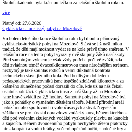
Školní akademie byla krásnou tečkou za letošním školním rokem.
více
Platný od:
27.6.2026
Cyklisticko - turistiský pobyt na Mozolově
Vrcholem letošního konce školního roku byl dlouho plánovaný
cyklisticko-turistický pobyt na Mozolově. Stává se již naší milou
tradicí, že děti mají možnost vydat se na kole právě tímto směrem. V
letošním roce na tento pobyt vyrazily dvě skupiny žáků naší školy.
Před samotným výletem je však vždy potřeba pečlivě zvážit, zda
děti zvládnou téměř dvacetikilometrovou trasu náročnějším terénem,
nezbytný je také souhlas rodičů a velmi důkladná kontrola
technického stavu jízdního kola. Pod bedlivým dohledem
pedagogických pracovníků jsme úspěšně zdolávali kilometry a za
krásného slunečného počasí dorazili do cíle, kde už na nás čekali
ostatní spolužáci. Cyklistickou trasu z naší školy až na Mozolov
jsme hravě zvládli za 2,5 hodiny. Samotný pobyt na Mozolově byl
jako z pohádky o vysněném dětském táboře. Místní přírodní areál
nabízí mnoho sportovních i volnočasových aktivit. Největším
zážitkem se pro nás stal opravdový vodácký kurz, během kterého si
děti pod vedením zkušených vodáků vyzkoušely plavbu na kánoích
a kajacích. Během dvoudenního pobytu nechybělo dětem prakticky
nic - koupání a vodní hrátky, večerní opékání buřtů, společné hry a