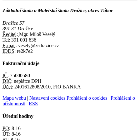
Základní škola a Mateřská škola Dražice, okres Tábor
Dražice 57
391 31 Dražice
Ředitel:
Mgr. Miloš Veselý
Tel:
391 001 636
E-mail:
vesely@zsdrazice.cz
IDDS:
re2k7e2
Fakturační údaje
IČ:
75000580
DIČ:
neplátce DPH
Účet:
2401612808/2010, FIO BANKA
Mapa webu
|
Nastavení cookies
Prohlášení o cookies
|
Prohlášení o
přístupnosti
|
RSS
Úřední hodiny
PO:
8-16
ÚT:
8-16
ST:
8-16