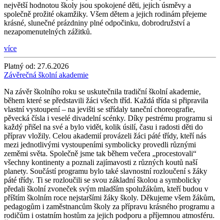
největší hodnotou školy jsou spokojené děti, jejich úsměvy a
společně prožité okamžiky. Všem dětem a jejich rodinám přejeme
krásné, slunečné prázdniny plné odpočinku, dobrodružství a
nezapomenutelných zážitků.
více
Platný od:
27.6.2026
Závěrečná školní akademie
Na závěr školního roku se uskutečnila tradiční školní akademie,
během které se představili žáci všech tříd. Každá třída si připravila
vlastní vystoupení – na jevišti se střídaly taneční choreografie,
pěvecká čísla i veselé divadelní scénky. Díky pestrému programu si
každý přišel na své a bylo vidět, kolik úsilí, času i radosti děti do
příprav vložily. Celou akademií provázeli žáci páté třídy, kteří nás
mezi jednotlivými vystoupeními symbolicky provedli různými
zeměmi světa. Společně jsme tak během večera „procestovali“
všechny kontinenty a poznali zajímavosti z různých koutů naší
planety. Součástí programu bylo také slavnostní rozloučení s žáky
páté třídy. Ti se rozloučili se svou základní školou a symbolicky
předali školní zvoneček svým mladším spolužákům, kteří budou v
příštím školním roce nejstaršími žáky školy. Děkujeme všem žákům,
pedagogům i zaměstnancům školy za přípravu krásného programu a
rodičům i ostatním hostům za jejich podporu a příjemnou atmosféru.