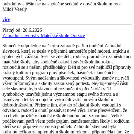
prázdniny a těším se na společné setkání v novém školním roce.
Miloš Veselý
více
Platný od:
28.6.2026
Zahradní slavnost v Mateřské škole Dražice
Slunečné odpoledne na školní zahradě patřilo tradiční Zahradní
slavnosti, která se nesla v příjemné atmosféře plné radosti, smíchu a
společných zážitků. Sešli se zde děti, rodiče, prarodiče i zaměstnanci
mateřské školy, aby společně oslavili závěr školního roku a
rozloučili se s našimi předškoláky. Děti si pro své nejbližší připravily
krásný kulturní program plný písniček, básniček i tanečních
vystoupení. Svým nadšením a šikovností vykouzlily úsměv na tváři
všem přítomným a sklidily zasloužený potlesk. Nejdojemnější částí
celé slavnosti bylo slavnostní rozloučení s předškoláky. Ti
symbolicky uzavřeli jednu významnou etapu svého života a s
úsměvem i lehkým dojetím vykročili vstříc novým školním
dobrodružstvím. Přejeme jim, aby do základní školy vstoupili s
odvahou, radostí a chutí poznávat nové věci. Jsme přesvědčeni, že
na chvíle prožité v mateřské škole budou rádi vzpomínat. Velké
poděkování patří všem pedagogům, zaměstnancům školy i rodičům,
kteří se na přípravě slavnosti podíleli. Zahradní slavnost byla
krásnou tečkou za uplynulým školním rokem a připomněla nám, že