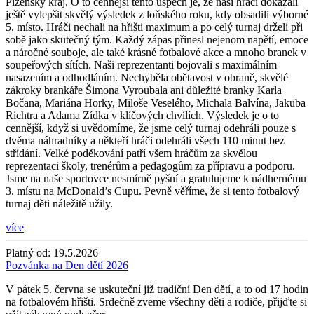
Plzeňský kraj. O to cennější tento úspěch je, že naši hráči dokázali
ještě vylepšit skvělý výsledek z loňského roku, kdy obsadili výborné
5. místo. Hráči nechali na hřišti maximum a po celý turnaj drželi při
sobě jako skutečný tým. Každý zápas přinesl nejenom napětí, emoce
a náročné souboje, ale také krásné fotbalové akce a mnoho branek v
soupeřových sítích. Naši reprezentanti bojovali s maximálním
nasazením a odhodláním. Nechyběla obětavost v obraně, skvělé
zákroky brankáře Šimona Vyroubala ani důležité branky Karla
Bočana, Mariána Horky, Miloše Veselého, Michala Balvína, Jakuba
Richtra a Adama Zídka v klíčových chvílích. Výsledek je o to
cennější, když si uvědomíme, že jsme celý turnaj odehráli pouze s
dvěma náhradníky a někteří hráči odehráli všech 110 minut bez
střídání. Velké poděkování patří všem hráčům za skvělou
reprezentaci školy, trenérům a pedagogům za přípravu a podporu.
Jsme na naše sportovce nesmírně pyšní a gratulujeme k nádhernému
3. místu na McDonald’s Cupu. Pevně věříme, že si tento fotbalový
turnaj děti náležitě užily.
více
Platný od:
19.5.2026
Pozvánka na Den dětí 2026
V pátek 5. června se uskuteční již tradiční Den dětí, a to od 17 hodin
na fotbalovém hřišti. Srdečně zveme všechny děti a rodiče, přijďte si