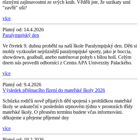
různými zajímavostmi ze svých knih. Věděli jste, že surikaty umí
"zavřít" uši?
více
Platný od:
14.4.2026
Paralympijský den
Ve čtvrtek 9. dubna proběhl na naší škole Paralympijský den. Děti si
mohly vyzkoušet nejrůznější paralympijské sporty, jako je boccia,
showdown, goalball, anebo natrénovat pohyb s bílou holí. Celým
dnem nás provedli odborníci z Centra APA Univerzity Palackého.
více
Platný od:
9.4.2026
Výsledek přijímacího řízení do mateřské školy 2026
Schůzka rodičů nově přijatých dětí spojená s prohlídkou mateřské
školy se uskuteční v posledním srpnovém týdnu v prostorách třídy
mateřské školy. O přesném termínu budete včas informováni.
děkujeme a přejeme příjemné dny
více
Platný od:
19.2.2026