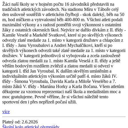
Žáci naší školy se v hojném počtu 16 závodníků představili na
tradičních atletických závodech. Na stadionu Míru v Táboře celý
den usilovně soutěžili v atletickém čtyřboji - skok daleký, běh na 50
m, hod míčkem a vytrvalostní běh 400-800 m. Všichni atleti podali
maximální výkony a s radostí poměřili svoji výkonnost s ostatními
žáky z ostatních okresních škol. Nejvíce se dařilo dívkám z II. třídy -
Kamile Veselé a Markétě Svatkové, které si po skvělých výkonech
odvezly zlaté medaile za 1. místo v kategorii družstev a chlapcům z
I. třídy - Janu Vyroubalovi a Andrei Mychalčikovi, kteří si po
skvělých výkonech odvezli také zlaté medaile za 1. místo v kategorii
družstev. V kategorii jednotlivců si vybojovala a zcela zaslouženě
odvezla zlatou medaili za 1. místo Kamila Veselá z II. třídy a ještě
větším bodovým rozdílem zvítězil a zlatou medaili si odvezl v
kategorii I. tříd Jan Vyroubal. K dalším skvělým umístěním a
individuálním atletickým výkonům určitě patří 4. místo žáků IV.
třídy - Šimona Vyroubala, Davida Karla a Miloše Veselého a 7.
místo žáků V. třídy - Mariána Horky a Karla Bočana. Všem atletům
děkujeme za vzornou reprezentaci naší škola a medailistům moc a
moc gratulujeme. Pevně věříme, že si všichni náležitě tento
sportovní den i přes nepřízeň počasí užili.
více
Platný od:
2.6.2026
Školní kolo atletické olympiády