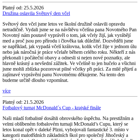
Platný od:
25.5.2026
Družina oslavila Světový den včel
Světový den včel jsme letos ve školní družině oslavili opravdu
netradičně. Vydali jsme se na návštěvu včelína pana Novotného Pan
Novotný nám poutavě vyprávěl o tom, jak včely žijí, jak vyrábějí
med a proč jsou pro přírodu i člověka tak důležité. Dozvěděli jsme
se například, jak vypadá včelí královna, kolik včel žije v jednom úlu
nebo jak náročná je práce včelaře během celého roku. Někteří z nás
překonali i počáteční obavy a odnesli si nejen nové poznatky, ale
hlavně krásný a nevšední zážitek. Ve včelíně to jen hučelo a všichni
jsme mohli zblízka pozorovat pilné včelky při práci. Za milé přijetí a
zajímavé vyprávění panu Novotnému děkujeme. Na tento den
budeme určitě dlouho vzpomínat.
více
Platný od:
21.5.2026
Fotbalový turnaj McDonald´s Cup - krajské finále
Naši mladí fotbalisté dosáhli obrovského úspěchu. Na prestižním a
velmi oblíbeném fotbalovém turnaji McDonald’s Cupu, který se
letos konal opět v daleké Plzni, vybojovali fantastické 3. místo v
kategorii malotřídních základních škol pro společný Jihočeský a