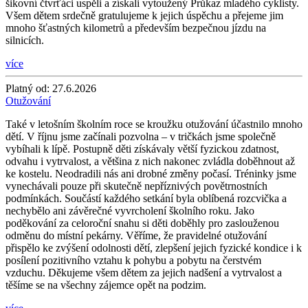
šikovní čtvrťáci uspěli a získali vytoužený Průkaz mladého cyklisty.
Všem dětem srdečně gratulujeme k jejich úspěchu a přejeme jim
mnoho šťastných kilometrů a především bezpečnou jízdu na
silnicích.
více
Platný od:
27.6.2026
Otužování
Také v letošním školním roce se kroužku otužování účastnilo mnoho
dětí. V říjnu jsme začínali pozvolna – v tričkách jsme společně
vybíhali k lípě. Postupně děti získávaly větší fyzickou zdatnost,
odvahu i vytrvalost, a většina z nich nakonec zvládla doběhnout až
ke kostelu. Neodradili nás ani drobné změny počasí. Tréninky jsme
vynechávali pouze při skutečně nepříznivých povětrnostních
podmínkách. Součástí každého setkání byla oblíbená rozcvička a
nechybělo ani závěrečné vyvrcholení školního roku. Jako
poděkování za celoroční snahu si děti doběhly pro zaslouženou
odměnu do místní pekárny. Věříme, že pravidelné otužování
přispělo ke zvýšení odolnosti dětí, zlepšení jejich fyzické kondice i k
posílení pozitivního vztahu k pohybu a pobytu na čerstvém
vzduchu. Děkujeme všem dětem za jejich nadšení a vytrvalost a
těšíme se na všechny zájemce opět na podzim.