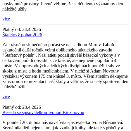
poskytnuté prostory. Pevně věříme, že si děti tento významný den
náležitě užily.
více
Platný od:
24.4.2026
Štafetový pohár 2026
Za krásného slunečného počasí se na stadionu Míru v Táboře
uskutečnil další ročník velmi oblíbeného atletického závodu
"Štafetový pohár". Naši atleti podali skvělé běžecké výkony a v
celkovém pořadí obsadili sice krásné, ale nejméně populární 4.
místo. V doprovodných atletických disciplínách poměřili síly ve
skoku z místa a hodu medicinbalem. V nichž si Adam Novotný
vyskákal výkonem 175 cm krásné 3. místo. Všem atletům děkujeme
za vzornou reprezentaci naší školy a věříme, že si celý sportovní den
náležitě užili.
více
Platný od:
23.4.2026
Beseda se spisovatelkou Ivonou Březinovou
V pondělí 20. dubna nás navštívila spisovatelka Ivona Březinová.
Seznámila děti nejen s tím, jak vznikají knihy, ale také s příběhy a