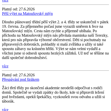
více
Platný od:
27.6.2026
Pěší výlet na Matoušovský mlýn
Dlouho plánovaný třídní pěší výlet 2. a 4. třídy se uskutečnil v pátek
19. června. Za příjemného počasí jsme vyrazili směrem k řece na
Matoušovský mlýn. Cesta nám rychle a příjemně ubíhala. Po
příchodu na Matoušovský mlýn nás přivítala maminka naší Terezky,
která pro nás připravila výborné občerstvení. Děti si pochutnaly na
připravených dobrotách, pohladily si malá zvířátka a užily si také
spoustu zábavy na krásném hřišti. Výlet se nám velmi vydařil a
všichni jsme si odnesli spoustu hezkých zážitků. Už teď se těšíme na
další společné dobrodružství.
více
Platný od:
27.6.2026
Přespávání pod širákem
Žáci třetí třídy po skončení akademie neodešli odpočívat s rodiči
domů. Společně se vydali zpátky do školy, kde si připravili ležení
pod hvězdami, opekli špekáčky, vyzkoušeli svou odvahu a užili si
táborák.
více