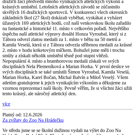
dražičtí žáci předvedli mnoho vynikajících atletických výkonů a
krásných umístění. Letošních atletických závodů se zúčastnilo
skvělých 16 dražických sportovců. V konkurenci všech okresních
základních škol (27 škol) dokázali vyběhat, vyskákat a vyházet
úžasných 169 atletických bodů, což naší venkovskou školu zařadilo
na fantastické a historické 11. místo v celkovém pořadí. Největšího
úspěchu naší atletické výpravy dosáhl Honza Vyroubal, který si z
Tábora odvezl zlatou medaili za 1. místo v běhu na 50 metrů a
Kamila Veselá, která si z Tábora odvezla stříbrnou medaili za krásné
2. místo v hodu kriketovým míčkem. Bohužel jsme měli i trochu
smůly a získali několik umístění těsně pod stupni vítězů.
Nepopulární 4. místo a bramborovou medaili získali ve svých
disciplínách Nela Plemeníková a Marian Horka. V první desítce ve
svých disciplínách se také umístili Šimon Vyroubal, Kamila Veselá,
Marian Horka, Karel Bočan, Michal Balvín a Miloš Veselý. Všem
atletům gratulujeme k jejich vynikajícím výkonům a děkujeme za
vzornou reprezentaci naší školy. Pevně věřím, že si všichni žáci užili
tento krásný, ale náročný atletický den.
více
Platný od:
12.6.2026
Za zvířaty do Zoo Na Hrádečku
Ve středu jsme se se školní dužinou vydali na výlet do Zoo Na