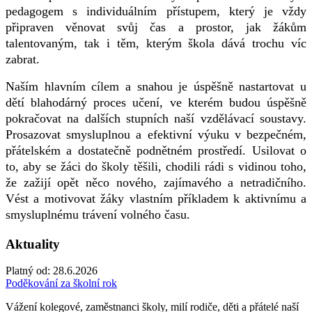
pedagogem s individuálním přístupem, který je vždy
připraven věnovat svůj čas a prostor, jak žákům
talentovaným, tak i těm, kterým škola dává trochu víc
zabrat.
Naším hlavním cílem a snahou je úspěšně nastartovat u
dětí blahodárný proces učení, ve kterém budou úspěšně
pokračovat na dalších stupních naší vzdělávací soustavy.
Prosazovat smysluplnou a efektivní výuku v bezpečném,
přátelském a dostatečně podnětném prostředí. Usilovat o
to, aby se žáci do školy těšili, chodili rádi s vidinou toho,
že zažijí opět něco nového, zajímavého a netradičního.
Vést a motivovat žáky vlastním příkladem k aktivnímu a
smysluplnému trávení volného času.
Aktuality
Platný od:
28.6.2026
Poděkování za školní rok
Vážení kolegové, zaměstnanci školy, milí rodiče, děti a přátelé naší