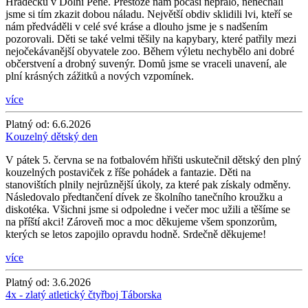
Hrádečku v Dolní Pěně. Přestože nám počasí nepřálo, nenechali
jsme si tím zkazit dobou náladu. Největší obdiv sklidili lvi, kteří se
nám předváděli v celé své kráse a dlouho jsme je s nadšením
pozorovali. Děti se také velmi těšily na kapybary, které patřily mezi
nejočekávanější obyvatele zoo. Během výletu nechybělo ani dobré
občerstvení a drobný suvenýr. Domů jsme se vraceli unavení, ale
plní krásných zážitků a nových vzpomínek.
více
Platný od:
6.6.2026
Kouzelný dětský den
V pátek 5. června se na fotbalovém hřišti uskutečnil dětský den plný
kouzelných postaviček z říše pohádek a fantazie. Děti na
stanovištích plnily nejrůznější úkoly, za které pak získaly odměny.
Následovalo předtančení dívek ze školního tanečního kroužku a
diskotéka. Všichni jsme si odpoledne i večer moc užili a těšíme se
na příští akci! Zároveň moc a moc děkujeme všem sponzorům,
kterých se letos zapojilo opravdu hodně. Srdečně děkujeme!
více
Platný od:
3.6.2026
4x - zlatý atletický čtyřboj Táborska