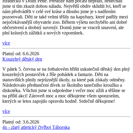
Hrádečku v Dolní Pěně. Přestože nám počasí nepřálo, nenechali
jsme si tím zkazit dobou náladu. Největší obdiv sklidili lvi, kteří se
nám předváděli v celé své kráse a dlouho jsme je s nadšením
pozorovali. Děti se také velmi těšily na kapybary, které patřily mezi
nejočekávanější obyvatele zoo. Během výletu nechybělo ani dobré
občerstvení a drobný suvenýr. Domů jsme se vraceli unavení, ale
plní krásných zážitků a nových vzpomínek.
více
Platný od:
6.6.2026
Kouzelný dětský den
V pátek 5. června se na fotbalovém hřišti uskutečnil dětský den plný
kouzelných postaviček z říše pohádek a fantazie. Děti na
stanovištích plnily nejrůznější úkoly, za které pak získaly odměny.
Následovalo předtančení dívek ze školního tanečního kroužku a
diskotéka. Všichni jsme si odpoledne i večer moc užili a těšíme se
na příští akci! Zároveň moc a moc děkujeme všem sponzorům,
kterých se letos zapojilo opravdu hodně. Srdečně děkujeme!
více
Platný od:
3.6.2026
4x - zlatý atletický čtyřboj Táborska