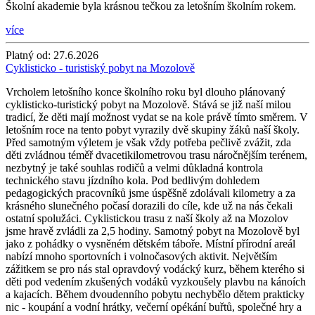
Školní akademie byla krásnou tečkou za letošním školním rokem.
více
Platný od:
27.6.2026
Cyklisticko - turistiský pobyt na Mozolově
Vrcholem letošního konce školního roku byl dlouho plánovaný
cyklisticko-turistický pobyt na Mozolově. Stává se již naší milou
tradicí, že děti mají možnost vydat se na kole právě tímto směrem. V
letošním roce na tento pobyt vyrazily dvě skupiny žáků naší školy.
Před samotným výletem je však vždy potřeba pečlivě zvážit, zda
děti zvládnou téměř dvacetikilometrovou trasu náročnějším terénem,
nezbytný je také souhlas rodičů a velmi důkladná kontrola
technického stavu jízdního kola. Pod bedlivým dohledem
pedagogických pracovníků jsme úspěšně zdolávali kilometry a za
krásného slunečného počasí dorazili do cíle, kde už na nás čekali
ostatní spolužáci. Cyklistickou trasu z naší školy až na Mozolov
jsme hravě zvládli za 2,5 hodiny. Samotný pobyt na Mozolově byl
jako z pohádky o vysněném dětském táboře. Místní přírodní areál
nabízí mnoho sportovních i volnočasových aktivit. Největším
zážitkem se pro nás stal opravdový vodácký kurz, během kterého si
děti pod vedením zkušených vodáků vyzkoušely plavbu na kánoích
a kajacích. Během dvoudenního pobytu nechybělo dětem prakticky
nic - koupání a vodní hrátky, večerní opékání buřtů, společné hry a