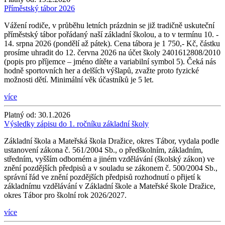
Příměstský tábor 2026
Vážení rodiče, v průběhu letních prázdnin se již tradičně uskuteční
příměstský tábor pořádaný naší základní školou, a to v termínu 10. -
14. srpna 2026 (pondělí až pátek). Cena tábora je 1 750,- Kč, částku
prosíme uhradit do 12. června 2026 na účet školy 2401612808/2010
(popis pro příjemce – jméno dítěte a variabilní symbol 5). Čeká nás
hodně sportovních her a delších výšlapů, zvažte proto fyzické
možnosti dětí. Minimální věk účastníků je 5 let.
více
Platný od:
30.1.2026
Výsledky zápisu do 1. ročníku základní školy
Základní škola a Mateřská škola Dražice, okres Tábor, vydala podle
ustanovení zákona č. 561/2004 Sb., o předškolním, základním,
středním, vyšším odborném a jiném vzdělávání (školský zákon) ve
znění pozdějších předpisů a v souladu se zákonem č. 500/2004 Sb.,
správní řád ve znění pozdějších předpisů rozhodnutí o přijetí k
základnímu vzdělávání v Základní škole a Mateřské škole Dražice,
okres Tábor pro školní rok 2026/2027.
více