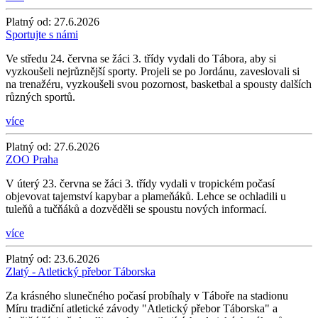
Platný od:
27.6.2026
Sportujte s námi
Ve středu 24. června se žáci 3. třídy vydali do Tábora, aby si
vyzkoušeli nejrůznější sporty. Projeli se po Jordánu, zaveslovali si
na trenažéru, vyzkoušeli svou pozornost, basketbal a spousty dalších
různých sportů.
více
Platný od:
27.6.2026
ZOO Praha
V úterý 23. června se žáci 3. třídy vydali v tropickém počasí
objevovat tajemství kapybar a plameňáků. Lehce se ochladili u
tuleňů a tučňáků a dozvěděli se spoustu nových informací.
více
Platný od:
23.6.2026
Zlatý - Atletický přebor Táborska
Za krásného slunečného počasí probíhaly v Táboře na stadionu
Míru tradiční atletické závody "Atletický přebor Táborska" a