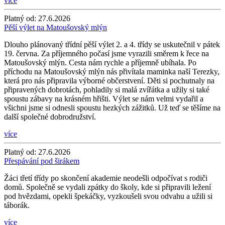
více
Platný od:
27.6.2026
Pěší výlet na Matoušovský mlýn
Dlouho plánovaný třídní pěší výlet 2. a 4. třídy se uskutečnil v pátek
19. června. Za příjemného počasí jsme vyrazili směrem k řece na
Matoušovský mlýn. Cesta nám rychle a příjemně ubíhala. Po
příchodu na Matoušovský mlýn nás přivítala maminka naší Terezky,
která pro nás připravila výborné občerstvení. Děti si pochutnaly na
připravených dobrotách, pohladily si malá zvířátka a užily si také
spoustu zábavy na krásném hřišti. Výlet se nám velmi vydařil a
všichni jsme si odnesli spoustu hezkých zážitků. Už teď se těšíme na
další společné dobrodružství.
více
Platný od:
27.6.2026
Přespávání pod širákem
Žáci třetí třídy po skončení akademie neodešli odpočívat s rodiči
domů. Společně se vydali zpátky do školy, kde si připravili ležení
pod hvězdami, opekli špekáčky, vyzkoušeli svou odvahu a užili si
táborák.
více