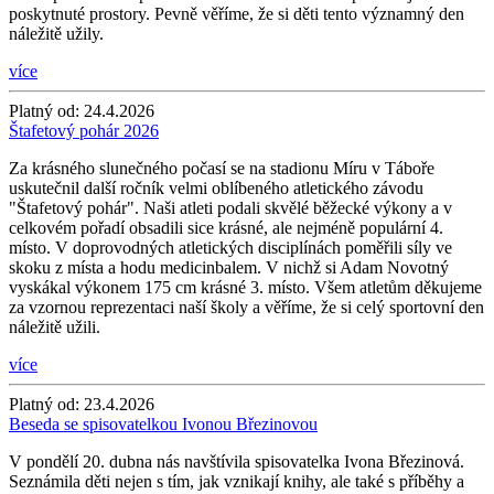
poskytnuté prostory. Pevně věříme, že si děti tento významný den
náležitě užily.
více
Platný od:
24.4.2026
Štafetový pohár 2026
Za krásného slunečného počasí se na stadionu Míru v Táboře
uskutečnil další ročník velmi oblíbeného atletického závodu
"Štafetový pohár". Naši atleti podali skvělé běžecké výkony a v
celkovém pořadí obsadili sice krásné, ale nejméně populární 4.
místo. V doprovodných atletických disciplínách poměřili síly ve
skoku z místa a hodu medicinbalem. V nichž si Adam Novotný
vyskákal výkonem 175 cm krásné 3. místo. Všem atletům děkujeme
za vzornou reprezentaci naší školy a věříme, že si celý sportovní den
náležitě užili.
více
Platný od:
23.4.2026
Beseda se spisovatelkou Ivonou Březinovou
V pondělí 20. dubna nás navštívila spisovatelka Ivona Březinová.
Seznámila děti nejen s tím, jak vznikají knihy, ale také s příběhy a