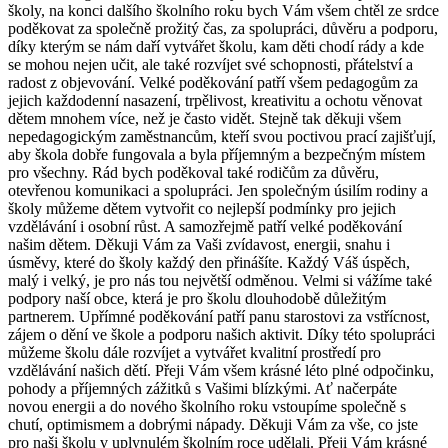
školy, na konci dalšího školního roku bych Vám všem chtěl ze srdce
poděkovat za společně prožitý čas, za spolupráci, důvěru a podporu,
díky kterým se nám daří vytvářet školu, kam děti chodí rády a kde
se mohou nejen učit, ale také rozvíjet své schopnosti, přátelství a
radost z objevování. Velké poděkování patří všem pedagogům za
jejich každodenní nasazení, trpělivost, kreativitu a ochotu věnovat
dětem mnohem více, než je často vidět. Stejně tak děkuji všem
nepedagogickým zaměstnancům, kteří svou poctivou prací zajišťují,
aby škola dobře fungovala a byla příjemným a bezpečným místem
pro všechny. Rád bych poděkoval také rodičům za důvěru,
otevřenou komunikaci a spolupráci. Jen společným úsilím rodiny a
školy můžeme dětem vytvořit co nejlepší podmínky pro jejich
vzdělávání i osobní růst. A samozřejmě patří velké poděkování
našim dětem. Děkuji Vám za Vaši zvídavost, energii, snahu i
úsměvy, které do školy každý den přinášíte. Každý Váš úspěch,
malý i velký, je pro nás tou největší odměnou. Velmi si vážíme také
podpory naší obce, která je pro školu dlouhodobě důležitým
partnerem. Upřímné poděkování patří panu starostovi za vstřícnost,
zájem o dění ve škole a podporu našich aktivit. Díky této spolupráci
můžeme školu dále rozvíjet a vytvářet kvalitní prostředí pro
vzdělávání našich dětí. Přeji Vám všem krásné léto plné odpočinku,
pohody a příjemných zážitků s Vašimi blízkými. Ať načerpáte
novou energii a do nového školního roku vstoupíme společně s
chutí, optimismem a dobrými nápady. Děkuji Vám za vše, co jste
pro naši školu v uplynulém školním roce udělali. Přeji Vám krásné