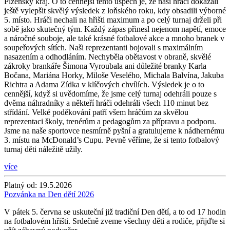
Plzeňský kraj. O to cennější tento úspěch je, že naši hráči dokázali
ještě vylepšit skvělý výsledek z loňského roku, kdy obsadili výborné
5. místo. Hráči nechali na hřišti maximum a po celý turnaj drželi při
sobě jako skutečný tým. Každý zápas přinesl nejenom napětí, emoce
a náročné souboje, ale také krásné fotbalové akce a mnoho branek v
soupeřových sítích. Naši reprezentanti bojovali s maximálním
nasazením a odhodláním. Nechyběla obětavost v obraně, skvělé
zákroky brankáře Šimona Vyroubala ani důležité branky Karla
Bočana, Mariána Horky, Miloše Veselého, Michala Balvína, Jakuba
Richtra a Adama Zídka v klíčových chvílích. Výsledek je o to
cennější, když si uvědomíme, že jsme celý turnaj odehráli pouze s
dvěma náhradníky a někteří hráči odehráli všech 110 minut bez
střídání. Velké poděkování patří všem hráčům za skvělou
reprezentaci školy, trenérům a pedagogům za přípravu a podporu.
Jsme na naše sportovce nesmírně pyšní a gratulujeme k nádhernému
3. místu na McDonald’s Cupu. Pevně věříme, že si tento fotbalový
turnaj děti náležitě užily.
více
Platný od:
19.5.2026
Pozvánka na Den dětí 2026
V pátek 5. června se uskuteční již tradiční Den dětí, a to od 17 hodin
na fotbalovém hřišti. Srdečně zveme všechny děti a rodiče, přijďte si