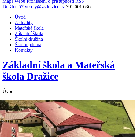
Mapa webu
Prohlášení o přístupnosti
RSS
Dražice 57
vesely@zsdrazice.cz
391 001 636
Úvod
Aktuality
Mateřská škola
Základní škola
Školní družina
Školní jídelna
Kontakty
Základní škola a Mateřská
škola
Dražice
Úvod