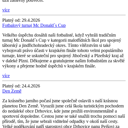
užít zábavný podvečer.
více
Platný od:
29.4.2026
Fotbalový turnaj Mc Donald´s Cup
Velkého úspěchu dosáhli naši fotbalisté, když vyhráli tradičním
turnaj Mc Donald´s Cup v kategorii malotřídních škol pro spojený
táborský a jindřichohradecký okres. Tímto vítězstvím si také
vybojovali právo účasti v krajském finále tohoto velmi populárního
turnaje, které se uskuteční pro spojený Jihočeský a Plzeňský kraj až
v daleké Plzni. Děkujeme a gratulujeme našim fotbalistům za skvělé
výkony a přejeme hodně úspěchů v krajském finále.
více
Platný od:
24.4.2026
Den Země
Za krásného jarního počasí jsme společně oslavili s naší krásnou
planetou Den Země. Vyrazili jsme celá škola turistickým pochodem
do nedaleké obce Drhovice, kde jsme prožili environmentálně a
sportovní dopoledne. Cestou jsme se také snažili trochu pomoci naší
přírodě, tím, že jsme sebrali viditelné odpadky v okolí naší cesty.
Velké poděkování patří starostovi obce Drhovice panu Pejšovi za