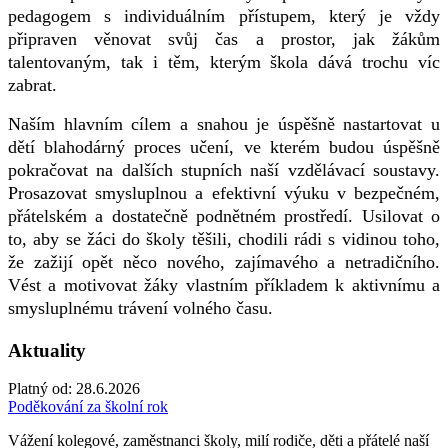
pedagogem s individuálním přístupem, který je vždy
připraven věnovat svůj čas a prostor, jak žákům
talentovaným, tak i těm, kterým škola dává trochu víc
zabrat.
Naším hlavním cílem a snahou je úspěšně nastartovat u
dětí blahodárný proces učení, ve kterém budou úspěšně
pokračovat na dalších stupních naší vzdělávací soustavy.
Prosazovat smysluplnou a efektivní výuku v bezpečném,
přátelském a dostatečně podnětném prostředí. Usilovat o
to, aby se žáci do školy těšili, chodili rádi s vidinou toho,
že zažijí opět něco nového, zajímavého a netradičního.
Vést a motivovat žáky vlastním příkladem k aktivnímu a
smysluplnému trávení volného času.
Aktuality
Platný od:
28.6.2026
Poděkování za školní rok
Vážení kolegové, zaměstnanci školy, milí rodiče, děti a přátelé naší