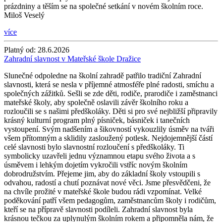
prázdniny a těším se na společné setkání v novém školním roce.
Miloš Veselý
více
Platný od:
28.6.2026
Zahradní slavnost v Mateřské škole Dražice
Slunečné odpoledne na školní zahradě patřilo tradiční Zahradní
slavnosti, která se nesla v příjemné atmosféře plné radosti, smíchu a
společných zážitků. Sešli se zde děti, rodiče, prarodiče i zaměstnanci
mateřské školy, aby společně oslavili závěr školního roku a
rozloučili se s našimi předškoláky. Děti si pro své nejbližší připravily
krásný kulturní program plný písniček, básniček i tanečních
vystoupení. Svým nadšením a šikovností vykouzlily úsměv na tváři
všem přítomným a sklidily zasloužený potlesk. Nejdojemnější částí
celé slavnosti bylo slavnostní rozloučení s předškoláky. Ti
symbolicky uzavřeli jednu významnou etapu svého života a s
úsměvem i lehkým dojetím vykročili vstříc novým školním
dobrodružstvím. Přejeme jim, aby do základní školy vstoupili s
odvahou, radostí a chutí poznávat nové věci. Jsme přesvědčeni, že
na chvíle prožité v mateřské škole budou rádi vzpomínat. Velké
poděkování patří všem pedagogům, zaměstnancům školy i rodičům,
kteří se na přípravě slavnosti podíleli. Zahradní slavnost byla
krásnou tečkou za uplynulým školním rokem a připomněla nám, že