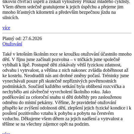
šikovní čtvrťáci uspěli a získali vytoužený Průkaz mladého cyklisty.
Všem dětem srdečně gratulujeme k jejich úspěchu a přejeme jim
mnoho šťastných kilometrů a především bezpečnou jízdu na
silnicích.
více
Platný od:
27.6.2026
Otužování
Také v letošním školním roce se kroužku otužování účastnilo mnoho
dětí. V říjnu jsme začínali pozvolna – v tričkách jsme společně
vybíhali k lípě. Postupně děti získávaly větší fyzickou zdatnost,
odvahu i vytrvalost, a většina z nich nakonec zvládla doběhnout až
ke kostelu. Neodradili nás ani drobné změny počasí. Tréninky jsme
vynechávali pouze při skutečně nepříznivých povětrnostních
podmínkách. Součástí každého setkání byla oblíbená rozcvička a
nechybělo ani závěrečné vyvrcholení školního roku. Jako
poděkování za celoroční snahu si děti doběhly pro zaslouženou
odměnu do místní pekárny. Věříme, že pravidelné otužování
přispělo ke zvýšení odolnosti dětí, zlepšení jejich fyzické kondice i k
posílení pozitivního vztahu k pohybu a pobytu na čerstvém
vzduchu. Děkujeme všem dětem za jejich nadšení a vytrvalost a
těšíme se na všechny zájemce opět na podzim.