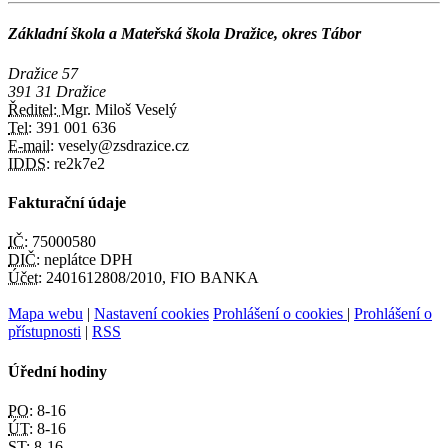
Základní škola a Mateřská škola Dražice, okres Tábor
Dražice 57
391 31 Dražice
Ředitel:
Mgr. Miloš Veselý
Tel:
391 001 636
E-mail:
vesely@zsdrazice.cz
IDDS:
re2k7e2
Fakturační údaje
IČ:
75000580
DIČ:
neplátce DPH
Účet:
2401612808/2010, FIO BANKA
Mapa webu
|
Nastavení cookies
Prohlášení o cookies
|
Prohlášení o
přístupnosti
|
RSS
Úřední hodiny
PO:
8-16
ÚT:
8-16
ST:
8-16