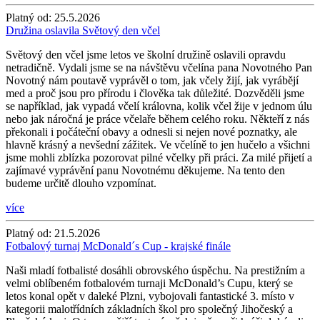
Platný od:
25.5.2026
Družina oslavila Světový den včel
Světový den včel jsme letos ve školní družině oslavili opravdu
netradičně. Vydali jsme se na návštěvu včelína pana Novotného Pan
Novotný nám poutavě vyprávěl o tom, jak včely žijí, jak vyrábějí
med a proč jsou pro přírodu i člověka tak důležité. Dozvěděli jsme
se například, jak vypadá včelí královna, kolik včel žije v jednom úlu
nebo jak náročná je práce včelaře během celého roku. Někteří z nás
překonali i počáteční obavy a odnesli si nejen nové poznatky, ale
hlavně krásný a nevšední zážitek. Ve včelíně to jen hučelo a všichni
jsme mohli zblízka pozorovat pilné včelky při práci. Za milé přijetí a
zajímavé vyprávění panu Novotnému děkujeme. Na tento den
budeme určitě dlouho vzpomínat.
více
Platný od:
21.5.2026
Fotbalový turnaj McDonald´s Cup - krajské finále
Naši mladí fotbalisté dosáhli obrovského úspěchu. Na prestižním a
velmi oblíbeném fotbalovém turnaji McDonald’s Cupu, který se
letos konal opět v daleké Plzni, vybojovali fantastické 3. místo v
kategorii malotřídních základních škol pro společný Jihočeský a