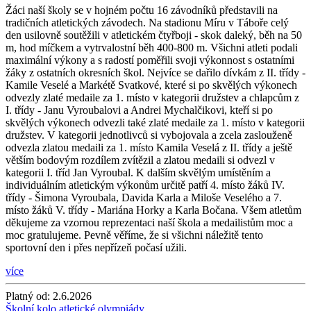
Žáci naší školy se v hojném počtu 16 závodníků představili na
tradičních atletických závodech. Na stadionu Míru v Táboře celý
den usilovně soutěžili v atletickém čtyřboji - skok daleký, běh na 50
m, hod míčkem a vytrvalostní běh 400-800 m. Všichni atleti podali
maximální výkony a s radostí poměřili svoji výkonnost s ostatními
žáky z ostatních okresních škol. Nejvíce se dařilo dívkám z II. třídy -
Kamile Veselé a Markétě Svatkové, které si po skvělých výkonech
odvezly zlaté medaile za 1. místo v kategorii družstev a chlapcům z
I. třídy - Janu Vyroubalovi a Andrei Mychalčikovi, kteří si po
skvělých výkonech odvezli také zlaté medaile za 1. místo v kategorii
družstev. V kategorii jednotlivců si vybojovala a zcela zaslouženě
odvezla zlatou medaili za 1. místo Kamila Veselá z II. třídy a ještě
větším bodovým rozdílem zvítězil a zlatou medaili si odvezl v
kategorii I. tříd Jan Vyroubal. K dalším skvělým umístěním a
individuálním atletickým výkonům určitě patří 4. místo žáků IV.
třídy - Šimona Vyroubala, Davida Karla a Miloše Veselého a 7.
místo žáků V. třídy - Mariána Horky a Karla Bočana. Všem atletům
děkujeme za vzornou reprezentaci naší škola a medailistům moc a
moc gratulujeme. Pevně věříme, že si všichni náležitě tento
sportovní den i přes nepřízeň počasí užili.
více
Platný od:
2.6.2026
Školní kolo atletické olympiády