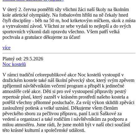
V úterý 2. června poměřili síly všichni žáci naší školy na školním
kole atletické olympiády. Na fotbalovém hřišti na ně čekaly hned
čtyři disciplíny - běh na 50 m, hod kriketovým míčkem, skok z místa
a vytrvalostní závod. Všichni ze sebe vydali to nejlepší a do svých
sportovních výkonů dali opravdu všechno. Všem patří velká
pochvala a gratulace děkujeme za účast!
více
Platný od:
29.5.2026
Noc kostelů
V rámci tradiční celorepublikové akce Noc kostelů vystoupil v
dražickém kostele také náš školní pěvecký sbor, který svým zpěvem
zpříjemnil návštěvníkům večerní program a přispěl k jedinečné
atmosféře celé akce. Děti si pro své vystoupení připravily pestrý
repertoár písní, který zazněl v krásném prostředí našeho kostela a
potěšil všechny přítomné posluchače. Za svůj výkon sklidili zpěváci
zasloužený potlesk a velké uznání. Děkujeme všem členům
pěveckého sboru za pečlivou přípravu, paní Lucii Šaškové za
vedení a organizaci a také rodičům i návštěvníkům za podporu a
milou atmosféru. Jsme rádi, že jsme mohli být v naší obci součástí
této krásné kulturní a společenské události.