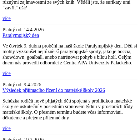
různými zajímavostmi ze svých knih. Věděli jste, že surikaty umí
"zavřít" uši?
více
Platný od:
14.4.2026
Paralympijský den
Ve čtvrtek 9. dubna proběhl na naší škole Paralympijský den. Děti si
mohly vyzkoušet nejrůznější paralympijské sporty, jako je boccia,
showdown, goalball, anebo natrénovat pohyb s bílou holí. Celým
dnem nás provedli odborníci z Centra APA Univerzity Palackého.
více
Platný od:
9.4.2026
Výsledek přijímacího řízení do mateřské školy 2026
Schůzka rodičů nově přijatých dětí spojená s prohlídkou mateřské
školy se uskuteční v posledním srpnovém týdnu v prostorách třídy
mateřské školy. O přesném termínu budete včas informováni.
děkujeme a přejeme příjemné dny
více
Platný od:
19.2.2026