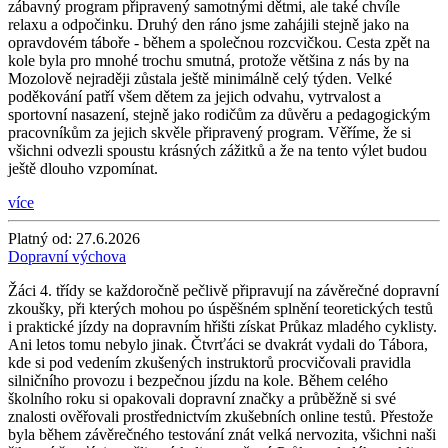
zábavný program připravený samotnými dětmi, ale také chvíle
relaxu a odpočinku. Druhý den ráno jsme zahájili stejně jako na
opravdovém táboře - během a společnou rozcvičkou. Cesta zpět na
kole byla pro mnohé trochu smutná, protože většina z nás by na
Mozolově nejraději zůstala ještě minimálně celý týden. Velké
poděkování patří všem dětem za jejich odvahu, vytrvalost a
sportovní nasazení, stejně jako rodičům za důvěru a pedagogickým
pracovníkům za jejich skvěle připravený program. Věříme, že si
všichni odvezli spoustu krásných zážitků a že na tento výlet budou
ještě dlouho vzpomínat.
více
Platný od:
27.6.2026
Dopravní výchova
Žáci 4. třídy se každoročně pečlivě připravují na závěrečné dopravní
zkoušky, při kterých mohou po úspěšném splnění teoretických testů
i praktické jízdy na dopravním hřišti získat Průkaz mladého cyklisty.
Ani letos tomu nebylo jinak. Čtvrťáci se dvakrát vydali do Tábora,
kde si pod vedením zkušených instruktorů procvičovali pravidla
silničního provozu i bezpečnou jízdu na kole. Během celého
školního roku si opakovali dopravní značky a průběžně si své
znalosti ověřovali prostřednictvím zkušebních online testů. Přestože
byla během závěrečného testování znát velká nervozita, všichni naši