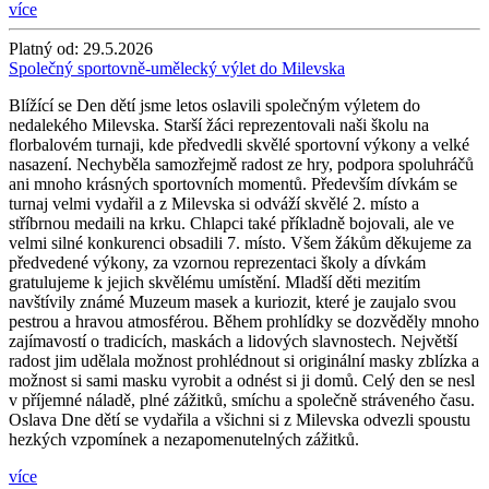
více
Platný od:
29.5.2026
Společný sportovně-umělecký výlet do Milevska
Blížící se Den dětí jsme letos oslavili společným výletem do
nedalekého Milevska. Starší žáci reprezentovali naši školu na
florbalovém turnaji, kde předvedli skvělé sportovní výkony a velké
nasazení. Nechyběla samozřejmě radost ze hry, podpora spoluhráčů
ani mnoho krásných sportovních momentů. Především dívkám se
turnaj velmi vydařil a z Milevska si odváží skvělé 2. místo a
stříbrnou medaili na krku. Chlapci také příkladně bojovali, ale ve
velmi silné konkurenci obsadili 7. místo. Všem žákům děkujeme za
předvedené výkony, za vzornou reprezentaci školy a dívkám
gratulujeme k jejich skvělému umístění. Mladší děti mezitím
navštívily známé Muzeum masek a kuriozit, které je zaujalo svou
pestrou a hravou atmosférou. Během prohlídky se dozvěděly mnoho
zajímavostí o tradicích, maskách a lidových slavnostech. Největší
radost jim udělala možnost prohlédnout si originální masky zblízka a
možnost si sami masku vyrobit a odnést si ji domů. Celý den se nesl
v příjemné náladě, plné zážitků, smíchu a společně stráveného času.
Oslava Dne dětí se vydařila a všichni si z Milevska odvezli spoustu
hezkých vzpomínek a nezapomenutelných zážitků.
více