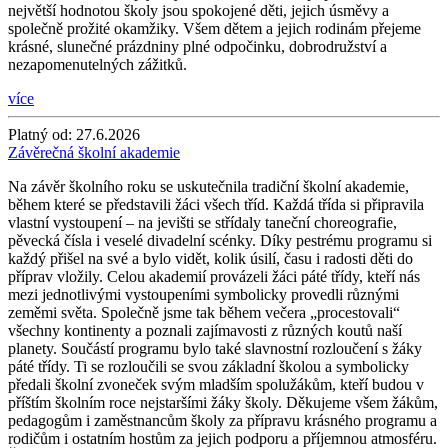
největší hodnotou školy jsou spokojené děti, jejich úsměvy a
společně prožité okamžiky. Všem dětem a jejich rodinám přejeme
krásné, slunečné prázdniny plné odpočinku, dobrodružství a
nezapomenutelných zážitků.
více
Platný od:
27.6.2026
Závěrečná školní akademie
Na závěr školního roku se uskutečnila tradiční školní akademie,
během které se představili žáci všech tříd. Každá třída si připravila
vlastní vystoupení – na jevišti se střídaly taneční choreografie,
pěvecká čísla i veselé divadelní scénky. Díky pestrému programu si
každý přišel na své a bylo vidět, kolik úsilí, času i radosti děti do
příprav vložily. Celou akademií provázeli žáci páté třídy, kteří nás
mezi jednotlivými vystoupeními symbolicky provedli různými
zeměmi světa. Společně jsme tak během večera „procestovali“
všechny kontinenty a poznali zajímavosti z různých koutů naší
planety. Součástí programu bylo také slavnostní rozloučení s žáky
páté třídy. Ti se rozloučili se svou základní školou a symbolicky
předali školní zvoneček svým mladším spolužákům, kteří budou v
příštím školním roce nejstaršími žáky školy. Děkujeme všem žákům,
pedagogům i zaměstnancům školy za přípravu krásného programu a
rodičům i ostatním hostům za jejich podporu a příjemnou atmosféru.