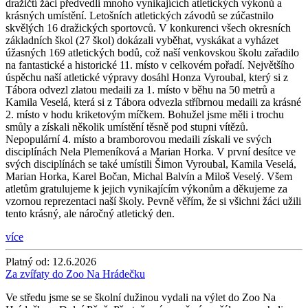
dražičtí žáci předvedli mnoho vynikajících atletických výkonů a
krásných umístění. Letošních atletických závodů se zúčastnilo
skvělých 16 dražických sportovců. V konkurenci všech okresních
základních škol (27 škol) dokázali vyběhat, vyskákat a vyházet
úžasných 169 atletických bodů, což naší venkovskou školu zařadilo
na fantastické a historické 11. místo v celkovém pořadí. Největšího
úspěchu naší atletické výpravy dosáhl Honza Vyroubal, který si z
Tábora odvezl zlatou medaili za 1. místo v běhu na 50 metrů a
Kamila Veselá, která si z Tábora odvezla stříbrnou medaili za krásné
2. místo v hodu kriketovým míčkem. Bohužel jsme měli i trochu
smůly a získali několik umístění těsně pod stupni vítězů.
Nepopulární 4. místo a bramborovou medaili získali ve svých
disciplínách Nela Plemeníková a Marian Horka. V první desítce ve
svých disciplínách se také umístili Šimon Vyroubal, Kamila Veselá,
Marian Horka, Karel Bočan, Michal Balvín a Miloš Veselý. Všem
atletům gratulujeme k jejich vynikajícím výkonům a děkujeme za
vzornou reprezentaci naší školy. Pevně věřím, že si všichni žáci užili
tento krásný, ale náročný atletický den.
více
Platný od:
12.6.2026
Za zvířaty do Zoo Na Hrádečku
Ve středu jsme se se školní dužinou vydali na výlet do Zoo Na