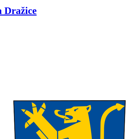
a
Dražice