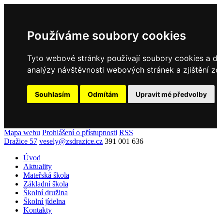
Používáme soubory cookies
Tyto webové stránky používají soubory cookies a da
analýzy návštěvnosti webových stránek a zjištění z
Souhlasím
Odmítám
Upravit mé předvolby
Mapa webu
Prohlášení o přístupnosti
RSS
Dražice 57
vesely@zsdrazice.cz
391 001 636
Úvod
Aktuality
Mateřská škola
Základní škola
Školní družina
Školní jídelna
Kontakty