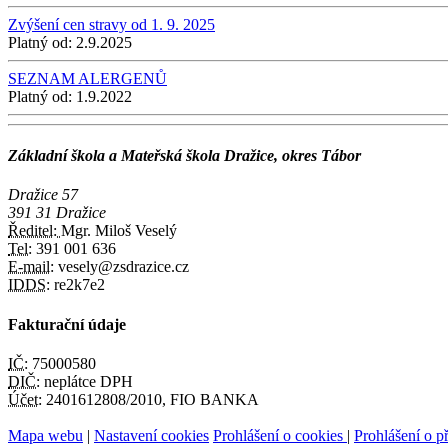
Zvýšení cen stravy od 1. 9. 2025
Platný od:
2.9.2025
SEZNAM ALERGENŮ
Platný od:
1.9.2022
Základní škola a Mateřská škola Dražice, okres Tábor
Dražice 57
391 31 Dražice
Ředitel:
Mgr. Miloš Veselý
Tel:
391 001 636
E-mail:
vesely@zsdrazice.cz
IDDS:
re2k7e2
Fakturační údaje
IČ:
75000580
DIČ:
neplátce DPH
Účet:
2401612808/2010, FIO BANKA
Mapa webu
|
Nastavení cookies
Prohlášení o cookies
|
Prohlášení o př