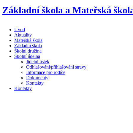
Základní škola a Mateřská škol
Úvod
Aktuality
Mateřská škola
Základní škola
Školní družina
Školní jídelna
Jídelní lístek
Odhlašování/přihlašování stravy
Informace pro rodiče
Dokumenty
Kontakty
Kontakty