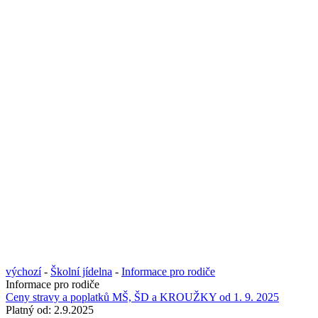
výchozí
-
Školní jídelna
-
Informace pro rodiče
Informace pro rodiče
Ceny stravy a poplatků MŠ, ŠD a KROUŽKY od 1. 9. 2025
Platný od:
2.9.2025