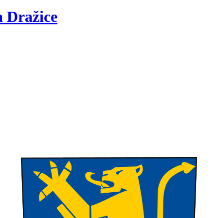
a
Dražice