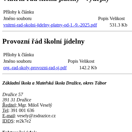
Přílohy k článku
Jméno souboru
Popis
Velikost
vnitrni-rad-skolni-jidelny-platny-od-1.-9.-2025.pdf
531.3 Kb
Provozní řád školní jídelny
Přílohy k článku
Jméno souboru
Popis
Velikost
org.-rad-skoly-provozni-rad-sj.pdf
142.2 Kb
Základní škola a Mateřská škola Dražice, okres Tábor
Dražice 57
391 31 Dražice
Ředitel:
Mgr. Miloš Veselý
Tel:
391 001 636
E-mail:
vesely@zsdrazice.cz
IDDS:
re2k7e2