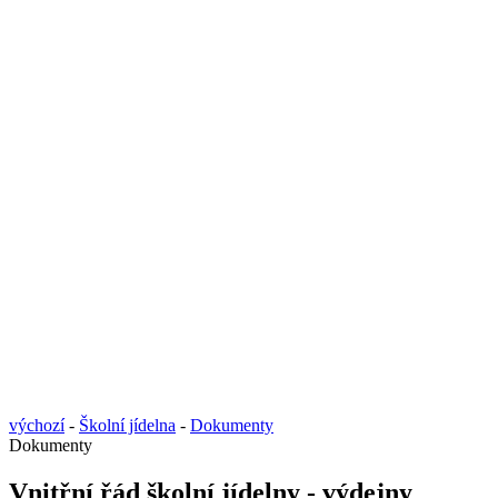
výchozí
-
Školní jídelna
-
Dokumenty
Dokumenty
Vnitřní řád školní jídelny - výdejny