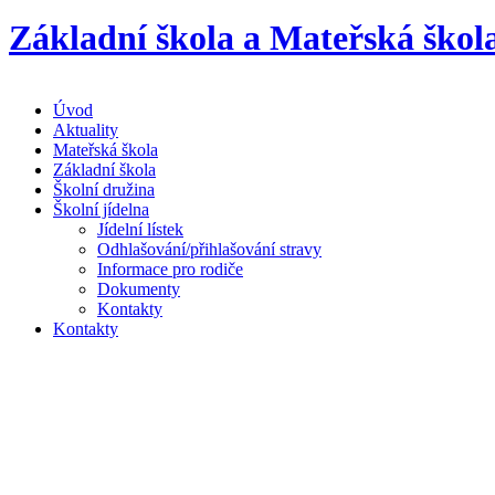
Základní škola a Mateřská škol
Úvod
Aktuality
Mateřská škola
Základní škola
Školní družina
Školní jídelna
Jídelní lístek
Odhlašování/přihlašování stravy
Informace pro rodiče
Dokumenty
Kontakty
Kontakty