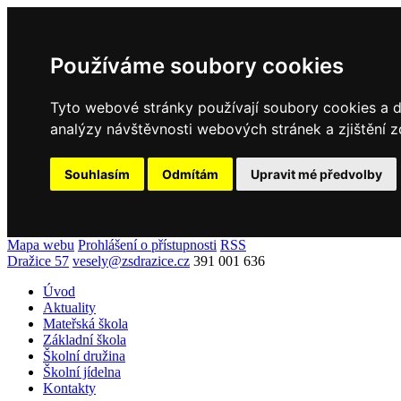
Používáme soubory cookies
Tyto webové stránky používají soubory cookies a da
analýzy návštěvnosti webových stránek a zjištění z
Souhlasím
Odmítám
Upravit mé předvolby
Mapa webu
Prohlášení o přístupnosti
RSS
Dražice 57
vesely@zsdrazice.cz
391 001 636
Úvod
Aktuality
Mateřská škola
Základní škola
Školní družina
Školní jídelna
Kontakty