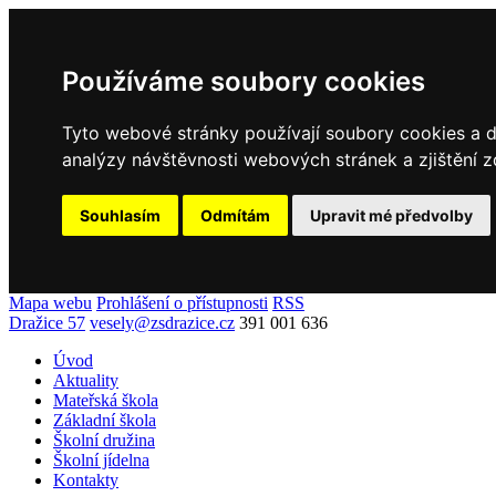
Používáme soubory cookies
Tyto webové stránky používají soubory cookies a da
analýzy návštěvnosti webových stránek a zjištění z
Souhlasím
Odmítám
Upravit mé předvolby
Mapa webu
Prohlášení o přístupnosti
RSS
Dražice 57
vesely@zsdrazice.cz
391 001 636
Úvod
Aktuality
Mateřská škola
Základní škola
Školní družina
Školní jídelna
Kontakty