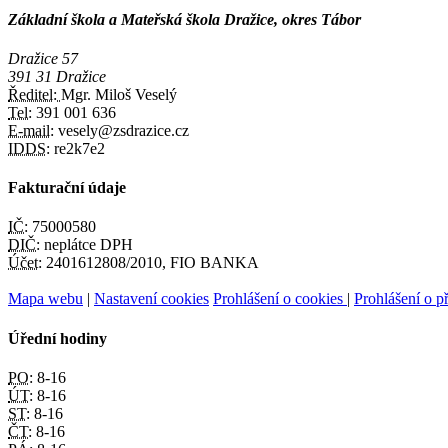
Základní škola a Mateřská škola Dražice, okres Tábor
Dražice 57
391 31 Dražice
Ředitel:
Mgr. Miloš Veselý
Tel:
391 001 636
E-mail:
vesely@zsdrazice.cz
IDDS:
re2k7e2
Fakturační údaje
IČ:
75000580
DIČ:
neplátce DPH
Účet:
2401612808/2010, FIO BANKA
Mapa webu
|
Nastavení cookies
Prohlášení o cookies
|
Prohlášení o př
Úřední hodiny
PO:
8-16
ÚT:
8-16
ST:
8-16
ČT:
8-16