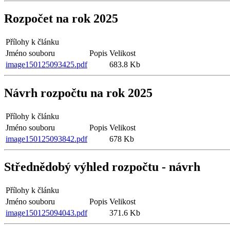
Rozpočet na rok 2025
Přílohy k článku
Jméno souboru
Popis
Velikost
image150125093425.pdf
683.8 Kb
Návrh rozpočtu na rok 2025
Přílohy k článku
Jméno souboru
Popis
Velikost
image150125093842.pdf
678 Kb
Střednědobý výhled rozpočtu - návrh
Přílohy k článku
Jméno souboru
Popis
Velikost
image150125094043.pdf
371.6 Kb