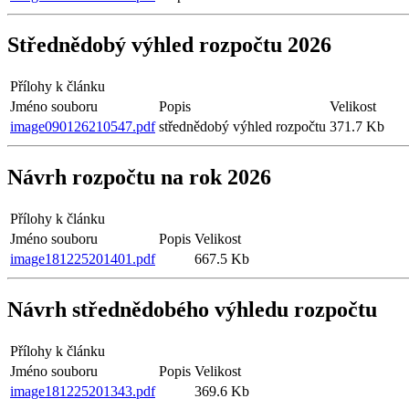
Střednědobý výhled rozpočtu 2026
Přílohy k článku
Jméno souboru
Popis
Velikost
image090126210547.pdf
střednědobý výhled rozpočtu
371.7 Kb
Návrh rozpočtu na rok 2026
Přílohy k článku
Jméno souboru
Popis
Velikost
image181225201401.pdf
667.5 Kb
Návrh střednědobého výhledu rozpočtu
Přílohy k článku
Jméno souboru
Popis
Velikost
image181225201343.pdf
369.6 Kb