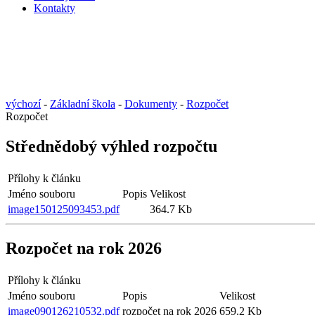
Kontakty
výchozí
-
Základní škola
-
Dokumenty
-
Rozpočet
Rozpočet
Střednědobý výhled rozpočtu
Přílohy k článku
Jméno souboru
Popis
Velikost
image150125093453.pdf
364.7 Kb
Rozpočet na rok 2026
Přílohy k článku
Jméno souboru
Popis
Velikost
image090126210532.pdf
rozpočet na rok 2026
659.2 Kb