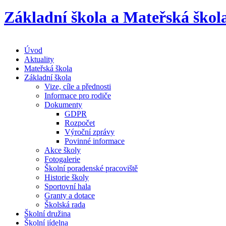
Základní škola a Mateřská škol
Úvod
Aktuality
Mateřská škola
Základní škola
Vize, cíle a přednosti
Informace pro rodiče
Dokumenty
GDPR
Rozpočet
Výroční zprávy
Povinné informace
Akce školy
Fotogalerie
Školní poradenské pracoviště
Historie školy
Sportovní hala
Granty a dotace
Školská rada
Školní družina
Školní jídelna