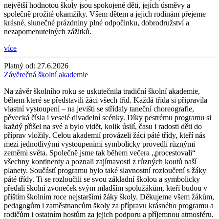
největší hodnotou školy jsou spokojené děti, jejich úsměvy a
společně prožité okamžiky. Všem dětem a jejich rodinám přejeme
krásné, slunečné prázdniny plné odpočinku, dobrodružství a
nezapomenutelných zážitků.
více
Platný od:
27.6.2026
Závěrečná školní akademie
Na závěr školního roku se uskutečnila tradiční školní akademie,
během které se představili žáci všech tříd. Každá třída si připravila
vlastní vystoupení – na jevišti se střídaly taneční choreografie,
pěvecká čísla i veselé divadelní scénky. Díky pestrému programu si
každý přišel na své a bylo vidět, kolik úsilí, času i radosti děti do
příprav vložily. Celou akademií provázeli žáci páté třídy, kteří nás
mezi jednotlivými vystoupeními symbolicky provedli různými
zeměmi světa. Společně jsme tak během večera „procestovali“
všechny kontinenty a poznali zajímavosti z různých koutů naší
planety. Součástí programu bylo také slavnostní rozloučení s žáky
páté třídy. Ti se rozloučili se svou základní školou a symbolicky
předali školní zvoneček svým mladším spolužákům, kteří budou v
příštím školním roce nejstaršími žáky školy. Děkujeme všem žákům,
pedagogům i zaměstnancům školy za přípravu krásného programu a
rodičům i ostatním hostům za jejich podporu a příjemnou atmosféru.