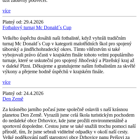
užít zábavný podvečer.
více
Platný od:
29.4.2026
Fotbalový turnaj Mc Donald´s Cup
Velkého úspěchu dosáhli naši fotbalisté, když vyhráli tradičním
turnaj Mc Donald´s Cup v kategorii malotřídních škol pro spojený
táborský a jindřichohradecký okres. Tímto vítězstvím si také
vybojovali právo účasti v krajském finále tohoto velmi populárního
turnaje, které se uskuteční pro spojený Jihočeský a Plzeňský kraj až
v daleké Plzni. Děkujeme a gratulujeme našim fotbalistům za skvělé
výkony a přejeme hodně úspěchů v krajském finále.
více
Platný od:
24.4.2026
Den Země
Za krásného jarního počasí jsme společně oslavili s naší krásnou
planetou Den Země. Vyrazili jsme celá škola turistickým pochodem
do nedaleké obce Drhovice, kde jsme prožili environmentálně a
sportovní dopoledne. Cestou jsme se také snažili trochu pomoci naší
přírodě, tím, že jsme sebrali viditelné odpadky v okolí naší cesty.
Velké poděkování patří starostovi obce Drhovice panu Pejšovi za