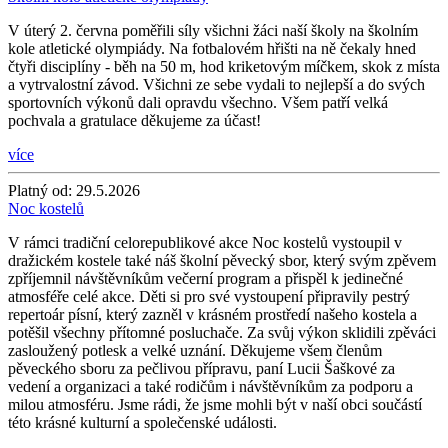
V úterý 2. června poměřili síly všichni žáci naší školy na školním
kole atletické olympiády. Na fotbalovém hřišti na ně čekaly hned
čtyři disciplíny - běh na 50 m, hod kriketovým míčkem, skok z místa
a vytrvalostní závod. Všichni ze sebe vydali to nejlepší a do svých
sportovních výkonů dali opravdu všechno. Všem patří velká
pochvala a gratulace děkujeme za účast!
více
Platný od:
29.5.2026
Noc kostelů
V rámci tradiční celorepublikové akce Noc kostelů vystoupil v
dražickém kostele také náš školní pěvecký sbor, který svým zpěvem
zpříjemnil návštěvníkům večerní program a přispěl k jedinečné
atmosféře celé akce. Děti si pro své vystoupení připravily pestrý
repertoár písní, který zazněl v krásném prostředí našeho kostela a
potěšil všechny přítomné posluchače. Za svůj výkon sklidili zpěváci
zasloužený potlesk a velké uznání. Děkujeme všem členům
pěveckého sboru za pečlivou přípravu, paní Lucii Šaškové za
vedení a organizaci a také rodičům i návštěvníkům za podporu a
milou atmosféru. Jsme rádi, že jsme mohli být v naší obci součástí
této krásné kulturní a společenské události.