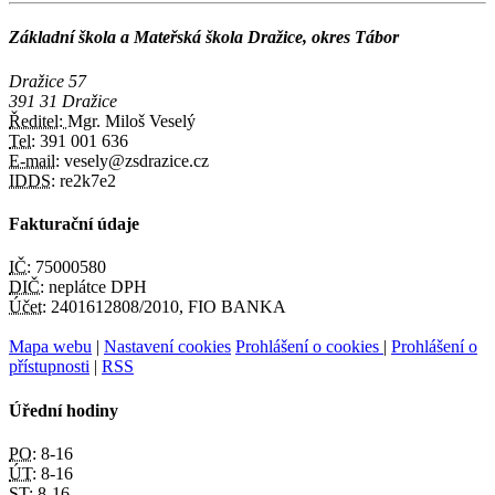
Základní škola a Mateřská škola Dražice, okres Tábor
Dražice 57
391 31 Dražice
Ředitel:
Mgr. Miloš Veselý
Tel:
391 001 636
E-mail:
vesely@zsdrazice.cz
IDDS:
re2k7e2
Fakturační údaje
IČ:
75000580
DIČ:
neplátce DPH
Účet:
2401612808/2010, FIO BANKA
Mapa webu
|
Nastavení cookies
Prohlášení o cookies
|
Prohlášení o
přístupnosti
|
RSS
Úřední hodiny
PO:
8-16
ÚT:
8-16
ST:
8-16