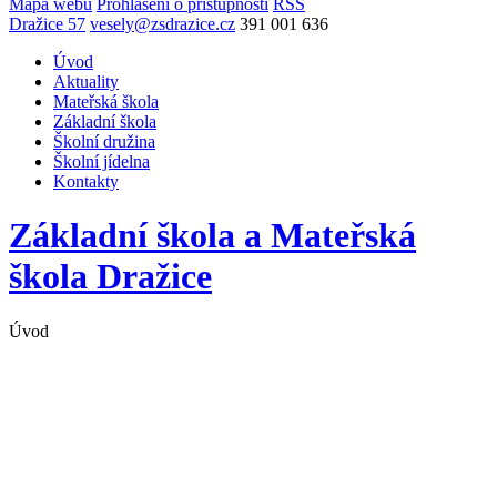
Mapa webu
Prohlášení o přístupnosti
RSS
Dražice 57
vesely@zsdrazice.cz
391 001 636
Úvod
Aktuality
Mateřská škola
Základní škola
Školní družina
Školní jídelna
Kontakty
Základní škola a Mateřská
škola
Dražice
Úvod