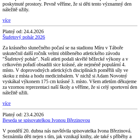
poskytnuté prostory. Pevně věříme, že si děti tento významný den
náležitě užily.
více
Platný od:
24.4.2026
Štafetový pohár 2026
Za krásného slunečného počasí se na stadionu Míru v Táboře
uskutečnil další ročník velmi oblíbeného atletického závodu
"Štafetový pohár". Naši atleti podali skvělé běžecké výkony a v
celkovém pořadí obsadili sice krásné, ale nejméně populární 4.
místo. V doprovodných atletických disciplínách poměřili síly ve
skoku z místa a hodu medicinbalem. V nichž si Adam Novotný
vyskákal výkonem 175 cm krásné 3. místo. Všem atletům děkujeme
za vzornou reprezentaci naší školy a věříme, že si celý sportovní den
náležitě užili.
více
Platný od:
23.4.2026
Beseda se spisovatelkou Ivonou Březinovou
V pondělí 20. dubna nás navštívila spisovatelka Ivona Březinová.
Seznámila děti nejen s tím, jak vznikají knihy, ale také s příběhy a