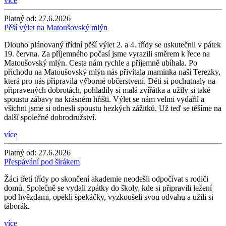
více
Platný od:
27.6.2026
Pěší výlet na Matoušovský mlýn
Dlouho plánovaný třídní pěší výlet 2. a 4. třídy se uskutečnil v pátek
19. června. Za příjemného počasí jsme vyrazili směrem k řece na
Matoušovský mlýn. Cesta nám rychle a příjemně ubíhala. Po
příchodu na Matoušovský mlýn nás přivítala maminka naší Terezky,
která pro nás připravila výborné občerstvení. Děti si pochutnaly na
připravených dobrotách, pohladily si malá zvířátka a užily si také
spoustu zábavy na krásném hřišti. Výlet se nám velmi vydařil a
všichni jsme si odnesli spoustu hezkých zážitků. Už teď se těšíme na
další společné dobrodružství.
více
Platný od:
27.6.2026
Přespávání pod širákem
Žáci třetí třídy po skončení akademie neodešli odpočívat s rodiči
domů. Společně se vydali zpátky do školy, kde si připravili ležení
pod hvězdami, opekli špekáčky, vyzkoušeli svou odvahu a užili si
táborák.
více