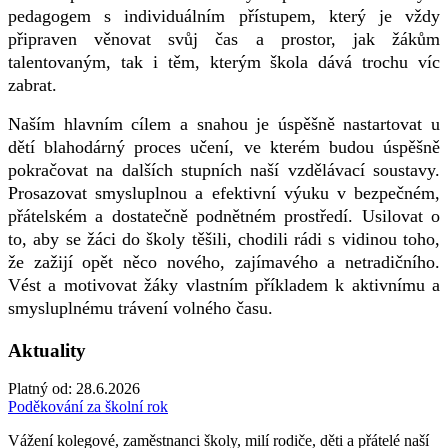
pedagogem s individuálním přístupem, který je vždy
připraven věnovat svůj čas a prostor, jak žákům
talentovaným, tak i těm, kterým škola dává trochu víc
zabrat.
Naším hlavním cílem a snahou je úspěšně nastartovat u
dětí blahodárný proces učení, ve kterém budou úspěšně
pokračovat na dalších stupních naší vzdělávací soustavy.
Prosazovat smysluplnou a efektivní výuku v bezpečném,
přátelském a dostatečně podnětném prostředí. Usilovat o
to, aby se žáci do školy těšili, chodili rádi s vidinou toho,
že zažijí opět něco nového, zajímavého a netradičního.
Vést a motivovat žáky vlastním příkladem k aktivnímu a
smysluplnému trávení volného času.
Aktuality
Platný od:
28.6.2026
Poděkování za školní rok
Vážení kolegové, zaměstnanci školy, milí rodiče, děti a přátelé naší