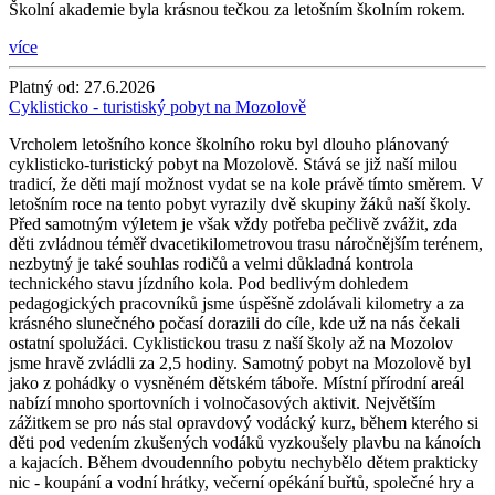
Školní akademie byla krásnou tečkou za letošním školním rokem.
více
Platný od:
27.6.2026
Cyklisticko - turistiský pobyt na Mozolově
Vrcholem letošního konce školního roku byl dlouho plánovaný
cyklisticko-turistický pobyt na Mozolově. Stává se již naší milou
tradicí, že děti mají možnost vydat se na kole právě tímto směrem. V
letošním roce na tento pobyt vyrazily dvě skupiny žáků naší školy.
Před samotným výletem je však vždy potřeba pečlivě zvážit, zda
děti zvládnou téměř dvacetikilometrovou trasu náročnějším terénem,
nezbytný je také souhlas rodičů a velmi důkladná kontrola
technického stavu jízdního kola. Pod bedlivým dohledem
pedagogických pracovníků jsme úspěšně zdolávali kilometry a za
krásného slunečného počasí dorazili do cíle, kde už na nás čekali
ostatní spolužáci. Cyklistickou trasu z naší školy až na Mozolov
jsme hravě zvládli za 2,5 hodiny. Samotný pobyt na Mozolově byl
jako z pohádky o vysněném dětském táboře. Místní přírodní areál
nabízí mnoho sportovních i volnočasových aktivit. Největším
zážitkem se pro nás stal opravdový vodácký kurz, během kterého si
děti pod vedením zkušených vodáků vyzkoušely plavbu na kánoích
a kajacích. Během dvoudenního pobytu nechybělo dětem prakticky
nic - koupání a vodní hrátky, večerní opékání buřtů, společné hry a