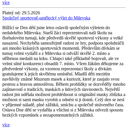
více
Platný od:
29.5.2026
Společný sportovně-umělecký výlet do Milevska
Blížící se Den dětí jsme letos oslavili společným výletem do
nedalekého Milevska. Starší žáci reprezentovali naši školu na
florbalovém turnaji, kde předvedli skvělé sportovní výkony a velké
nasazení. Nechyběla samozřejmě radost ze hry, podpora spoluhráčů
ani mnoho krásných sportovních momentů. Především dívkám se
turnaj velmi vydařil a z Milevska si odváží skvělé 2. místo a
stříbrnou medaili na krku. Chlapci také příkladně bojovali, ale ve
velmi silné konkurenci obsadili 7. místo. Všem žákům děkujeme za
předvedené výkony, za vzornou reprezentaci školy a dívkám
gratulujeme k jejich skvělému umístění. Mladší děti mezitím
navštívily známé Muzeum masek a kuriozit, které je zaujalo svou
pestrou a hravou atmosférou. Během prohlídky se dozvěděly mnoho
zajímavostí o tradicích, maskách a lidových slavnostech. Největší
radost jim udělala možnost prohlédnout si originální masky zblízka a
možnost si sami masku vyrobit a odnést si ji domů. Celý den se nesl
v příjemné náladě, plné zážitků, smíchu a společně stráveného času.
Oslava Dne dětí se vydařila a všichni si z Milevska odvezli spoustu
hezkých vzpomínek a nezapomenutelných zážitků.
více