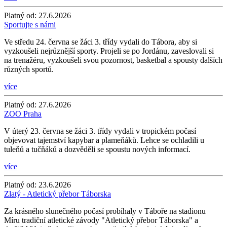
Platný od:
27.6.2026
Sportujte s námi
Ve středu 24. června se žáci 3. třídy vydali do Tábora, aby si
vyzkoušeli nejrůznější sporty. Projeli se po Jordánu, zaveslovali si
na trenažéru, vyzkoušeli svou pozornost, basketbal a spousty dalších
různých sportů.
více
Platný od:
27.6.2026
ZOO Praha
V úterý 23. června se žáci 3. třídy vydali v tropickém počasí
objevovat tajemství kapybar a plameňáků. Lehce se ochladili u
tuleňů a tučňáků a dozvěděli se spoustu nových informací.
více
Platný od:
23.6.2026
Zlatý - Atletický přebor Táborska
Za krásného slunečného počasí probíhaly v Táboře na stadionu
Míru tradiční atletické závody "Atletický přebor Táborska" a