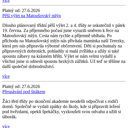
více
Platný od:
27.6.2026
Pěší výlet na Matoušovský mlýn
Dlouho plánovaný třídní pěší výlet 2. a 4. třídy se uskutečnil v pátek
19. června. Za příjemného počasí jsme vyrazili směrem k řece na
Matoušovský mlýn. Cesta nám rychle a příjemně ubíhala. Po
příchodu na Matoušovský mlýn nás přivítala maminka naší Terezky,
která pro nás připravila výborné občerstvení. Děti si pochutnaly na
připravených dobrotách, pohladily si malá zvířátka a užily si také
spoustu zábavy na krásném hřišti. Výlet se nám velmi vydařil a
všichni jsme si odnesli spoustu hezkých zážitků. Už teď se těšíme na
další společné dobrodružství.
více
Platný od:
27.6.2026
Přespávání pod širákem
Žáci třetí třídy po skončení akademie neodešli odpočívat s rodiči
domů. Společně se vydali zpátky do školy, kde si připravili ležení
pod hvězdami, opekli špekáčky, vyzkoušeli svou odvahu a užili si
táborák.
více