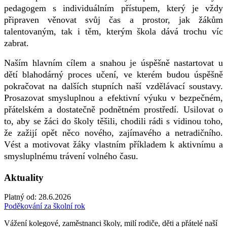
pedagogem s individuálním přístupem, který je vždy
připraven věnovat svůj čas a prostor, jak žákům
talentovaným, tak i těm, kterým škola dává trochu víc
zabrat.
Naším hlavním cílem a snahou je úspěšně nastartovat u
dětí blahodárný proces učení, ve kterém budou úspěšně
pokračovat na dalších stupních naší vzdělávací soustavy.
Prosazovat smysluplnou a efektivní výuku v bezpečném,
přátelském a dostatečně podnětném prostředí. Usilovat o
to, aby se žáci do školy těšili, chodili rádi s vidinou toho,
že zažijí opět něco nového, zajímavého a netradičního.
Vést a motivovat žáky vlastním příkladem k aktivnímu a
smysluplnému trávení volného času.
Aktuality
Platný od:
28.6.2026
Poděkování za školní rok
Vážení kolegové, zaměstnanci školy, milí rodiče, děti a přátelé naší