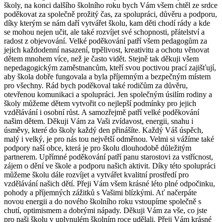
školy, na konci dalšího školního roku bych Vám všem chtěl ze srdce
poděkovat za společně prožitý čas, za spolupráci, důvěru a podporu,
díky kterým se nám daří vytvářet školu, kam děti chodí rády a kde
se mohou nejen učit, ale také rozvíjet své schopnosti, přátelství a
radost z objevování. Velké poděkování patří všem pedagogům za
jejich každodenní nasazení, trpělivost, kreativitu a ochotu věnovat
dětem mnohem více, než je často vidět. Stejně tak děkuji všem
nepedagogickým zaměstnancům, kteří svou poctivou prací zajišťují,
aby škola dobře fungovala a byla příjemným a bezpečným místem
pro všechny. Rád bych poděkoval také rodičům za důvěru,
otevřenou komunikaci a spolupráci. Jen společným úsilím rodiny a
školy můžeme dětem vytvořit co nejlepší podmínky pro jejich
vzdělávání i osobní růst. A samozřejmě patří velké poděkování
našim dětem. Děkuji Vám za Vaši zvídavost, energii, snahu i
úsměvy, které do školy každý den přinášíte. Každý Váš úspěch,
malý i velký, je pro nás tou největší odměnou. Velmi si vážíme také
podpory naší obce, která je pro školu dlouhodobě důležitým
partnerem. Upřímné poděkování patří panu starostovi za vstřícnost,
zájem o dění ve škole a podporu našich aktivit. Díky této spolupráci
můžeme školu dále rozvíjet a vytvářet kvalitní prostředí pro
vzdělávání našich dětí. Přeji Vám všem krásné léto plné odpočinku,
pohody a příjemných zážitků s Vašimi blízkými. Ať načerpáte
novou energii a do nového školního roku vstoupíme společně s
chutí, optimismem a dobrými nápady. Děkuji Vám za vše, co jste
pro naši školu v uplynulém školním roce udělali. Přeji Vám krásné