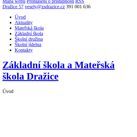
Mapa webu
Prohlášení o přístupnosti
RSS
Dražice 57
vesely@zsdrazice.cz
391 001 636
Úvod
Aktuality
Mateřská škola
Základní škola
Školní družina
Školní jídelna
Kontakty
Základní škola a Mateřská
škola
Dražice
Úvod