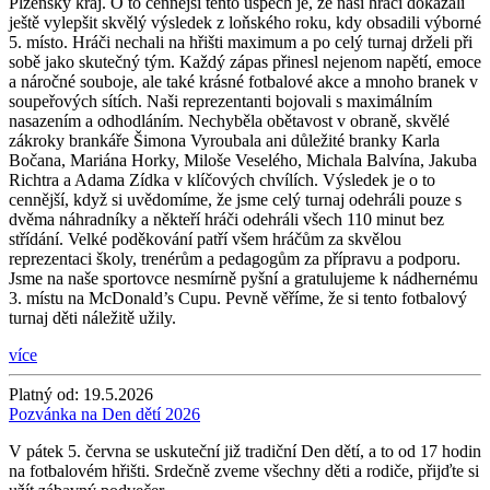
Plzeňský kraj. O to cennější tento úspěch je, že naši hráči dokázali
ještě vylepšit skvělý výsledek z loňského roku, kdy obsadili výborné
5. místo. Hráči nechali na hřišti maximum a po celý turnaj drželi při
sobě jako skutečný tým. Každý zápas přinesl nejenom napětí, emoce
a náročné souboje, ale také krásné fotbalové akce a mnoho branek v
soupeřových sítích. Naši reprezentanti bojovali s maximálním
nasazením a odhodláním. Nechyběla obětavost v obraně, skvělé
zákroky brankáře Šimona Vyroubala ani důležité branky Karla
Bočana, Mariána Horky, Miloše Veselého, Michala Balvína, Jakuba
Richtra a Adama Zídka v klíčových chvílích. Výsledek je o to
cennější, když si uvědomíme, že jsme celý turnaj odehráli pouze s
dvěma náhradníky a někteří hráči odehráli všech 110 minut bez
střídání. Velké poděkování patří všem hráčům za skvělou
reprezentaci školy, trenérům a pedagogům za přípravu a podporu.
Jsme na naše sportovce nesmírně pyšní a gratulujeme k nádhernému
3. místu na McDonald’s Cupu. Pevně věříme, že si tento fotbalový
turnaj děti náležitě užily.
více
Platný od:
19.5.2026
Pozvánka na Den dětí 2026
V pátek 5. června se uskuteční již tradiční Den dětí, a to od 17 hodin
na fotbalovém hřišti. Srdečně zveme všechny děti a rodiče, přijďte si