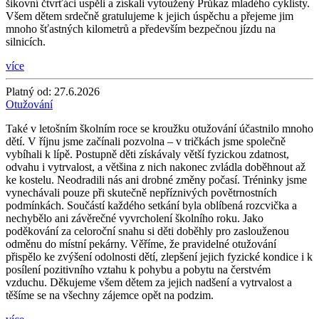
šikovní čtvrťáci uspěli a získali vytoužený Průkaz mladého cyklisty.
Všem dětem srdečně gratulujeme k jejich úspěchu a přejeme jim
mnoho šťastných kilometrů a především bezpečnou jízdu na
silnicích.
více
Platný od:
27.6.2026
Otužování
Také v letošním školním roce se kroužku otužování účastnilo mnoho
dětí. V říjnu jsme začínali pozvolna – v tričkách jsme společně
vybíhali k lípě. Postupně děti získávaly větší fyzickou zdatnost,
odvahu i vytrvalost, a většina z nich nakonec zvládla doběhnout až
ke kostelu. Neodradili nás ani drobné změny počasí. Tréninky jsme
vynechávali pouze při skutečně nepříznivých povětrnostních
podmínkách. Součástí každého setkání byla oblíbená rozcvička a
nechybělo ani závěrečné vyvrcholení školního roku. Jako
poděkování za celoroční snahu si děti doběhly pro zaslouženou
odměnu do místní pekárny. Věříme, že pravidelné otužování
přispělo ke zvýšení odolnosti dětí, zlepšení jejich fyzické kondice i k
posílení pozitivního vztahu k pohybu a pobytu na čerstvém
vzduchu. Děkujeme všem dětem za jejich nadšení a vytrvalost a
těšíme se na všechny zájemce opět na podzim.