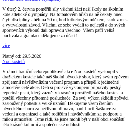
V úterý 2. června poměřili síly všichni žáci naší školy na školním
kole atletické olympiády. Na fotbalovém hřišti na ně čekaly hned
čtyři disciplíny - běh na 50 m, hod kriketovým míčkem, skok z místa
a vytrvalostní závod. Všichni ze sebe vydali to nejlepší a do svých
sportovních výkonů dali opravdu všechno. Všem patří velká
pochvala a gratulace děkujeme za účast!
více
Platný od:
29.5.2026
Noc kostelů
V rámci tradiční celorepublikové akce Noc kostelů vystoupil v
dražickém kostele také náš školní pěvecký sbor, který svým zpěvem
zpříjemnil návštěvníkům večerní program a přispěl k jedinečné
atmosféře celé akce. Děti si pro své vystoupení připravily pestrý
repertoár písní, který zazněl v krásném prostředí našeho kostela a
potěšil všechny přítomné posluchače. Za svůj výkon sklidili zpěváci
zasloužený potlesk a velké uznání. Děkujeme všem členům
pěveckého sboru za pečlivou přípravu, paní Lucii Šaškové za
vedení a organizaci a také rodičům i návštěvníkům za podporu a
milou atmosféru. Jsme rádi, že jsme mohli být v naší obci součástí
této krásné kulturní a společenské události.