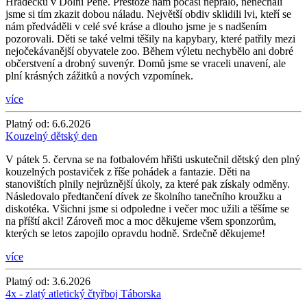
Hrádečku v Dolní Pěně. Přestože nám počasí nepřálo, nenechali
jsme si tím zkazit dobou náladu. Největší obdiv sklidili lvi, kteří se
nám předváděli v celé své kráse a dlouho jsme je s nadšením
pozorovali. Děti se také velmi těšily na kapybary, které patřily mezi
nejočekávanější obyvatele zoo. Během výletu nechybělo ani dobré
občerstvení a drobný suvenýr. Domů jsme se vraceli unavení, ale
plní krásných zážitků a nových vzpomínek.
více
Platný od:
6.6.2026
Kouzelný dětský den
V pátek 5. června se na fotbalovém hřišti uskutečnil dětský den plný
kouzelných postaviček z říše pohádek a fantazie. Děti na
stanovištích plnily nejrůznější úkoly, za které pak získaly odměny.
Následovalo předtančení dívek ze školního tanečního kroužku a
diskotéka. Všichni jsme si odpoledne i večer moc užili a těšíme se
na příští akci! Zároveň moc a moc děkujeme všem sponzorům,
kterých se letos zapojilo opravdu hodně. Srdečně děkujeme!
více
Platný od:
3.6.2026
4x - zlatý atletický čtyřboj Táborska