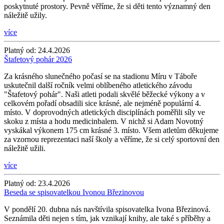
poskytnuté prostory. Pevně věříme, že si děti tento významný den
náležitě užily.
více
Platný od:
24.4.2026
Štafetový pohár 2026
Za krásného slunečného počasí se na stadionu Míru v Táboře
uskutečnil další ročník velmi oblíbeného atletického závodu
"Štafetový pohár". Naši atleti podali skvělé běžecké výkony a v
celkovém pořadí obsadili sice krásné, ale nejméně populární 4.
místo. V doprovodných atletických disciplínách poměřili síly ve
skoku z místa a hodu medicinbalem. V nichž si Adam Novotný
vyskákal výkonem 175 cm krásné 3. místo. Všem atletům děkujeme
za vzornou reprezentaci naší školy a věříme, že si celý sportovní den
náležitě užili.
více
Platný od:
23.4.2026
Beseda se spisovatelkou Ivonou Březinovou
V pondělí 20. dubna nás navštívila spisovatelka Ivona Březinová.
Seznámila děti nejen s tím, jak vznikají knihy, ale také s příběhy a