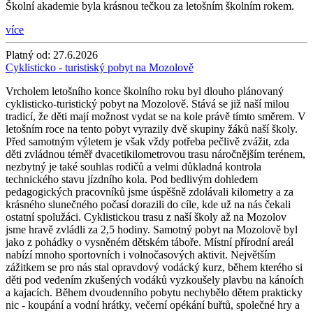
Školní akademie byla krásnou tečkou za letošním školním rokem.
více
Platný od:
27.6.2026
Cyklisticko - turistiský pobyt na Mozolově
Vrcholem letošního konce školního roku byl dlouho plánovaný
cyklisticko-turistický pobyt na Mozolově. Stává se již naší milou
tradicí, že děti mají možnost vydat se na kole právě tímto směrem. V
letošním roce na tento pobyt vyrazily dvě skupiny žáků naší školy.
Před samotným výletem je však vždy potřeba pečlivě zvážit, zda
děti zvládnou téměř dvacetikilometrovou trasu náročnějším terénem,
nezbytný je také souhlas rodičů a velmi důkladná kontrola
technického stavu jízdního kola. Pod bedlivým dohledem
pedagogických pracovníků jsme úspěšně zdolávali kilometry a za
krásného slunečného počasí dorazili do cíle, kde už na nás čekali
ostatní spolužáci. Cyklistickou trasu z naší školy až na Mozolov
jsme hravě zvládli za 2,5 hodiny. Samotný pobyt na Mozolově byl
jako z pohádky o vysněném dětském táboře. Místní přírodní areál
nabízí mnoho sportovních i volnočasových aktivit. Největším
zážitkem se pro nás stal opravdový vodácký kurz, během kterého si
děti pod vedením zkušených vodáků vyzkoušely plavbu na kánoích
a kajacích. Během dvoudenního pobytu nechybělo dětem prakticky
nic - koupání a vodní hrátky, večerní opékání buřtů, společné hry a