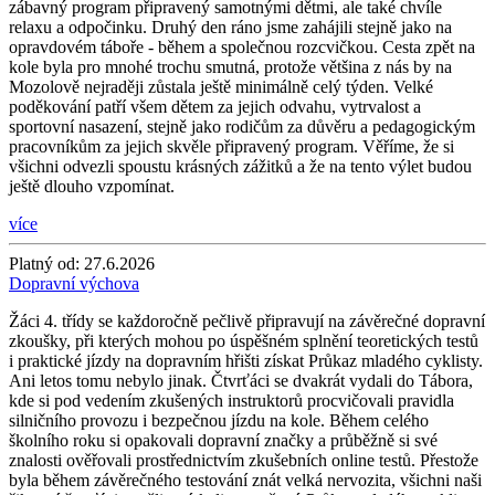
zábavný program připravený samotnými dětmi, ale také chvíle
relaxu a odpočinku. Druhý den ráno jsme zahájili stejně jako na
opravdovém táboře - během a společnou rozcvičkou. Cesta zpět na
kole byla pro mnohé trochu smutná, protože většina z nás by na
Mozolově nejraději zůstala ještě minimálně celý týden. Velké
poděkování patří všem dětem za jejich odvahu, vytrvalost a
sportovní nasazení, stejně jako rodičům za důvěru a pedagogickým
pracovníkům za jejich skvěle připravený program. Věříme, že si
všichni odvezli spoustu krásných zážitků a že na tento výlet budou
ještě dlouho vzpomínat.
více
Platný od:
27.6.2026
Dopravní výchova
Žáci 4. třídy se každoročně pečlivě připravují na závěrečné dopravní
zkoušky, při kterých mohou po úspěšném splnění teoretických testů
i praktické jízdy na dopravním hřišti získat Průkaz mladého cyklisty.
Ani letos tomu nebylo jinak. Čtvrťáci se dvakrát vydali do Tábora,
kde si pod vedením zkušených instruktorů procvičovali pravidla
silničního provozu i bezpečnou jízdu na kole. Během celého
školního roku si opakovali dopravní značky a průběžně si své
znalosti ověřovali prostřednictvím zkušebních online testů. Přestože
byla během závěrečného testování znát velká nervozita, všichni naši