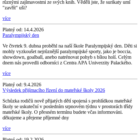
různými zajímavostmi ze svých knih. Věděli jste, že surikaty umí
"zavřít" uši?
více
Platný od:
14.4.2026
Paralympijský den
Ve čtvrtek 9. dubna proběhl na naší škole Paralympijský den. Děti si
mohly vyzkoušet nejrůznější paralympijské sporty, jako je boccia,
showdown, goalball, anebo natrénovat pohyb s bílou holí. Celým
dnem nás provedli odborníci z Centra APA Univerzity Palackého.
více
Platný od:
9.4.2026
Výsledek přijímacího řízení do mateřské školy 2026
Schůzka rodičů nově přijatých dětí spojená s prohlídkou mateřské
školy se uskuteční v posledním srpnovém týdnu v prostorách třídy
mateřské školy. O přesném termínu budete včas informováni.
děkujeme a přejeme příjemné dny
více
Platný od:
19.2.2026