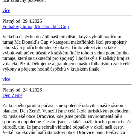
užít zábavný podvečer.
více
Platný od:
29.4.2026
Fotbalový turnaj Mc Donald´s Cup
Velkého úspěchu dosáhli naši fotbalisté, když vyhráli tradičním
turnaj Mc Donald´s Cup v kategorii malotřídních škol pro spojený
táborský a jindřichohradecký okres. Tímto vítězstvím si také
vybojovali právo účasti v krajském finále tohoto velmi populárního
turnaje, které se uskuteční pro spojený Jihočeský a Plzeňský kraj až
v daleké Plzni. Děkujeme a gratulujeme našim fotbalistům za skvělé
výkony a přejeme hodně úspěchů v krajském finále.
více
Platný od:
24.4.2026
Den Země
Za krásného jarního počasí jsme společně oslavili s naší krásnou
planetou Den Země. Vyrazili jsme celá škola turistickým pochodem
do nedaleké obce Drhovice, kde jsme prožili environmentálně a
sportovní dopoledne. Cestou jsme se také snažili trochu pomoci naší
přírodě, tím, že jsme sebrali viditelné odpadky v okolí naší cesty.
Velké poděkování patří starostovi obce Drhovice panu Pejšovi za