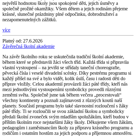
největší hodnotou školy jsou spokojené děti, jejich úsměvy a
společně prožité okamžiky. Všem dětem a jejich rodinám přejeme
krásné, slunečné prázdniny plné odpočinku, dobrodružství a
nezapomenutelných zážitků.
více
Platný od:
27.6.2026
Závěrečná školní akademie
Na závěr školního roku se uskutečnila tradiční školní akademie,
během které se představili žáci všech tříd. Každá třída si připravila
vlastní vystoupení – na jevišti se střídaly taneční choreografie,
pěvecká čísla i veselé divadelní scénky. Díky pestrému programu si
každý přišel na své a bylo vidět, kolik úsilí, času i radosti děti do
příprav vložily. Celou akademií provázeli žáci páté třídy, kteří nás
mezi jednotlivými vystoupeními symbolicky provedli různými
zeměmi světa. Společně jsme tak během večera „procestovali“
všechny kontinenty a poznali zajímavosti z různých koutů naší
planety. Součástí programu bylo také slavnostní rozloučení s žáky
páté třídy. Ti se rozloučili se svou základní školou a symbolicky
předali školní zvoneček svým mladším spolužákům, kteří budou v
příštím školním roce nejstaršími žáky školy. Děkujeme všem žákům,
pedagogům i zaměstnancům školy za přípravu krásného programu a
rodičům i ostatním hostům za jejich podporu a příjemnou atmosféru.