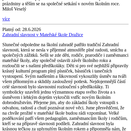
prázdniny a těším se na společné setkání v novém školním roce.
Miloš Veselý
více
Platný od:
28.6.2026
Zahradní slavnost v Mateřské škole Dražice
Slunečné odpoledne na školní zahradě patřilo tradiční Zahradní
slavnosti, která se nesla v příjemné atmosféře plné radosti, smíchu a
společných zážitků. Sešli se zde děti, rodiče, prarodiče i zaměstnanci
mateřské školy, aby společně oslavili závěr školního roku a
rozloučili se s našimi předškoláky. Děti si pro své nejbližší připravily
krásný kulturní program plný písniček, básniček i tanečních
vystoupení. Svým nadšením a šikovností vykouzlily úsměv na tváři
všem přítomným a sklidily zasloužený potlesk. Nejdojemnější částí
celé slavnosti bylo slavnostní rozloučení s předškoláky. Ti
symbolicky uzavřeli jednu významnou etapu svého života a s
úsměvem i lehkým dojetím vykročili vstříc novým školním
dobrodružstvím. Přejeme jim, aby do základní školy vstoupili s
odvahou, radostí a chutí poznávat nové věci. Jsme přesvědčeni, že
na chvíle prožité v mateřské škole budou rádi vzpomínat. Velké
poděkování patří všem pedagogům, zaměstnancům školy i rodičům,
kteří se na přípravě slavnosti podíleli. Zahradní slavnost byla
krásnou tečkou za uplynulým školním rokem a připomněla nám, že