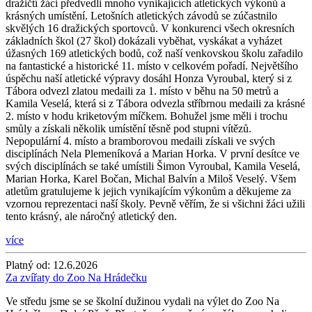
dražičtí žáci předvedli mnoho vynikajících atletických výkonů a
krásných umístění. Letošních atletických závodů se zúčastnilo
skvělých 16 dražických sportovců. V konkurenci všech okresních
základních škol (27 škol) dokázali vyběhat, vyskákat a vyházet
úžasných 169 atletických bodů, což naší venkovskou školu zařadilo
na fantastické a historické 11. místo v celkovém pořadí. Největšího
úspěchu naší atletické výpravy dosáhl Honza Vyroubal, který si z
Tábora odvezl zlatou medaili za 1. místo v běhu na 50 metrů a
Kamila Veselá, která si z Tábora odvezla stříbrnou medaili za krásné
2. místo v hodu kriketovým míčkem. Bohužel jsme měli i trochu
smůly a získali několik umístění těsně pod stupni vítězů.
Nepopulární 4. místo a bramborovou medaili získali ve svých
disciplínách Nela Plemeníková a Marian Horka. V první desítce ve
svých disciplínách se také umístili Šimon Vyroubal, Kamila Veselá,
Marian Horka, Karel Bočan, Michal Balvín a Miloš Veselý. Všem
atletům gratulujeme k jejich vynikajícím výkonům a děkujeme za
vzornou reprezentaci naší školy. Pevně věřím, že si všichni žáci užili
tento krásný, ale náročný atletický den.
více
Platný od:
12.6.2026
Za zvířaty do Zoo Na Hrádečku
Ve středu jsme se se školní dužinou vydali na výlet do Zoo Na