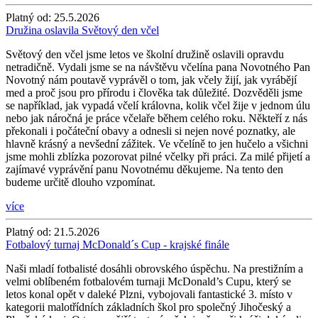
Platný od:
25.5.2026
Družina oslavila Světový den včel
Světový den včel jsme letos ve školní družině oslavili opravdu
netradičně. Vydali jsme se na návštěvu včelína pana Novotného Pan
Novotný nám poutavě vyprávěl o tom, jak včely žijí, jak vyrábějí
med a proč jsou pro přírodu i člověka tak důležité. Dozvěděli jsme
se například, jak vypadá včelí královna, kolik včel žije v jednom úlu
nebo jak náročná je práce včelaře během celého roku. Někteří z nás
překonali i počáteční obavy a odnesli si nejen nové poznatky, ale
hlavně krásný a nevšední zážitek. Ve včelíně to jen hučelo a všichni
jsme mohli zblízka pozorovat pilné včelky při práci. Za milé přijetí a
zajímavé vyprávění panu Novotnému děkujeme. Na tento den
budeme určitě dlouho vzpomínat.
více
Platný od:
21.5.2026
Fotbalový turnaj McDonald´s Cup - krajské finále
Naši mladí fotbalisté dosáhli obrovského úspěchu. Na prestižním a
velmi oblíbeném fotbalovém turnaji McDonald’s Cupu, který se
letos konal opět v daleké Plzni, vybojovali fantastické 3. místo v
kategorii malotřídních základních škol pro společný Jihočeský a