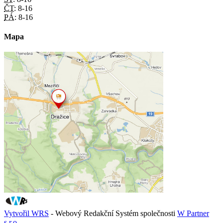
ČT:
8-16
PÁ:
8-16
Mapa
Vytvořil WRS
- Webový Redakční Systém společnosti
W Partner
s.r.o.