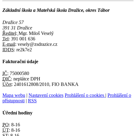
Základní škola a Mateřská škola Dražice, okres Tábor
Dražice 57
391 31 Dražice
Ředitel:
Mgr. Miloš Veselý
Tel:
391 001 636
E-mail:
vesely@zsdrazice.cz
IDDS:
re2k7e2
Fakturační údaje
IČ:
75000580
DIČ:
neplátce DPH
Účet:
2401612808/2010, FIO BANKA
Mapa webu
|
Nastavení cookies
Prohlášení o cookies
|
Prohlášení o
přístupnosti
|
RSS
Úřední hodiny
PO:
8-16
ÚT:
8-16
ST:
8-16