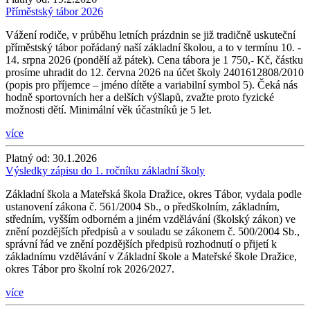
Příměstský tábor 2026
Vážení rodiče, v průběhu letních prázdnin se již tradičně uskuteční
příměstský tábor pořádaný naší základní školou, a to v termínu 10. -
14. srpna 2026 (pondělí až pátek). Cena tábora je 1 750,- Kč, částku
prosíme uhradit do 12. června 2026 na účet školy 2401612808/2010
(popis pro příjemce – jméno dítěte a variabilní symbol 5). Čeká nás
hodně sportovních her a delších výšlapů, zvažte proto fyzické
možnosti dětí. Minimální věk účastníků je 5 let.
více
Platný od:
30.1.2026
Výsledky zápisu do 1. ročníku základní školy
Základní škola a Mateřská škola Dražice, okres Tábor, vydala podle
ustanovení zákona č. 561/2004 Sb., o předškolním, základním,
středním, vyšším odborném a jiném vzdělávání (školský zákon) ve
znění pozdějších předpisů a v souladu se zákonem č. 500/2004 Sb.,
správní řád ve znění pozdějších předpisů rozhodnutí o přijetí k
základnímu vzdělávání v Základní škole a Mateřské škole Dražice,
okres Tábor pro školní rok 2026/2027.
více