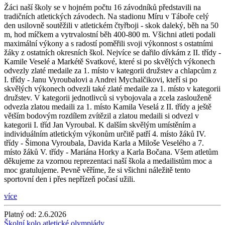
Žáci naší školy se v hojném počtu 16 závodníků představili na
tradičních atletických závodech. Na stadionu Míru v Táboře celý
den usilovně soutěžili v atletickém čtyřboji - skok daleký, běh na 50
m, hod míčkem a vytrvalostní běh 400-800 m. Všichni atleti podali
maximální výkony a s radostí poměřili svoji výkonnost s ostatními
žáky z ostatních okresních škol. Nejvíce se dařilo dívkám z II. třídy -
Kamile Veselé a Markétě Svatkové, které si po skvělých výkonech
odvezly zlaté medaile za 1. místo v kategorii družstev a chlapcům z
I. třídy - Janu Vyroubalovi a Andrei Mychalčikovi, kteří si po
skvělých výkonech odvezli také zlaté medaile za 1. místo v kategorii
družstev. V kategorii jednotlivců si vybojovala a zcela zaslouženě
odvezla zlatou medaili za 1. místo Kamila Veselá z II. třídy a ještě
větším bodovým rozdílem zvítězil a zlatou medaili si odvezl v
kategorii I. tříd Jan Vyroubal. K dalším skvělým umístěním a
individuálním atletickým výkonům určitě patří 4. místo žáků IV.
třídy - Šimona Vyroubala, Davida Karla a Miloše Veselého a 7.
místo žáků V. třídy - Mariána Horky a Karla Bočana. Všem atletům
děkujeme za vzornou reprezentaci naší škola a medailistům moc a
moc gratulujeme. Pevně věříme, že si všichni náležitě tento
sportovní den i přes nepřízeň počasí užili.
více
Platný od:
2.6.2026
Školní kolo atletické olympiády