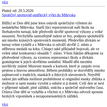
více
Platný od:
29.5.2026
Společný sportovně-umělecký výlet do Milevska
Blížící se Den dětí jsme letos oslavili společným výletem do
nedalekého Milevska. Starší žáci reprezentovali naši školu na
florbalovém turnaji, kde předvedli skvělé sportovní výkony a velké
nasazení. Nechyběla samozřejmě radost ze hry, podpora spoluhráčů
ani mnoho krásných sportovních momentů. Především dívkám se
turnaj velmi vydařil a z Milevska si odváží skvělé 2. místo a
stříbrnou medaili na krku. Chlapci také příkladně bojovali, ale ve
velmi silné konkurenci obsadili 7. místo. Všem žákům děkujeme za
předvedené výkony, za vzornou reprezentaci školy a dívkám
gratulujeme k jejich skvělému umístění. Mladší děti mezitím
navštívily známé Muzeum masek a kuriozit, které je zaujalo svou
pestrou a hravou atmosférou. Během prohlídky se dozvěděly mnoho
zajímavostí o tradicích, maskách a lidových slavnostech. Největší
radost jim udělala možnost prohlédnout si originální masky zblízka a
možnost si sami masku vyrobit a odnést si ji domů. Celý den se nesl
v příjemné náladě, plné zážitků, smíchu a společně stráveného času.
Oslava Dne dětí se vydařila a všichni si z Milevska odvezli spoustu
hezkých vzpomínek a nezapomenutelných zážitků.
více