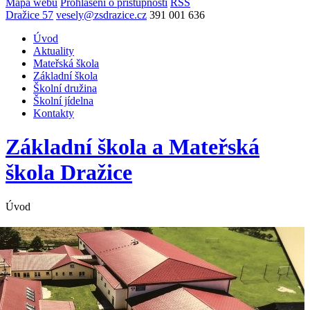
Mapa webu
Prohlášení o přístupnosti
RSS
Dražice 57
vesely@zsdrazice.cz
391 001 636
Úvod
Aktuality
Mateřská škola
Základní škola
Školní družina
Školní jídelna
Kontakty
Základní škola a Mateřská
škola
Dražice
Úvod