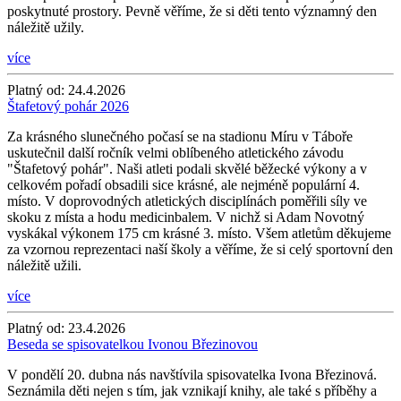
poskytnuté prostory. Pevně věříme, že si děti tento významný den
náležitě užily.
více
Platný od:
24.4.2026
Štafetový pohár 2026
Za krásného slunečného počasí se na stadionu Míru v Táboře
uskutečnil další ročník velmi oblíbeného atletického závodu
"Štafetový pohár". Naši atleti podali skvělé běžecké výkony a v
celkovém pořadí obsadili sice krásné, ale nejméně populární 4.
místo. V doprovodných atletických disciplínách poměřili síly ve
skoku z místa a hodu medicinbalem. V nichž si Adam Novotný
vyskákal výkonem 175 cm krásné 3. místo. Všem atletům děkujeme
za vzornou reprezentaci naší školy a věříme, že si celý sportovní den
náležitě užili.
více
Platný od:
23.4.2026
Beseda se spisovatelkou Ivonou Březinovou
V pondělí 20. dubna nás navštívila spisovatelka Ivona Březinová.
Seznámila děti nejen s tím, jak vznikají knihy, ale také s příběhy a