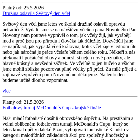
Platný od:
25.5.2026
Družina oslavila Světový den včel
Světový den včel jsme letos ve školní družině oslavili opravdu
netradičně. Vydali jsme se na návštěvu včelína pana Novotného Pan
Novotný nám poutavě vyprávěl o tom, jak včely žijí, jak vyrábějí
med a proč jsou pro přírodu i člověka tak důležité. Dozvěděli jsme
se například, jak vypadá včelí královna, kolik včel žije v jednom úlu
nebo jak náročná je práce včelaře během celého roku. Někteří z nás
překonali i počáteční obavy a odnesli si nejen nové poznatky, ale
hlavně krásný a nevšední zážitek. Ve včelíně to jen hučelo a všichni
jsme mohli zblízka pozorovat pilné včelky při práci. Za milé přijetí a
zajímavé vyprávění panu Novotnému děkujeme. Na tento den
budeme určitě dlouho vzpomínat.
více
Platný od:
21.5.2026
Fotbalový turnaj McDonald´s Cup - krajské finále
Naši mladí fotbalisté dosáhli obrovského úspěchu. Na prestižním a
velmi oblíbeném fotbalovém turnaji McDonald’s Cupu, který se
letos konal opět v daleké Plzni, vybojovali fantastické 3. místo v
kategorii malotřídních základních škol pro společný Jihočeský a