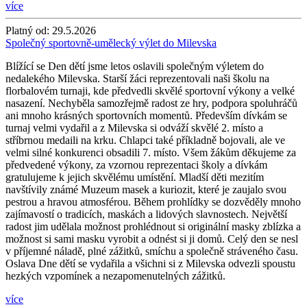
více
Platný od:
29.5.2026
Společný sportovně-umělecký výlet do Milevska
Blížící se Den dětí jsme letos oslavili společným výletem do
nedalekého Milevska. Starší žáci reprezentovali naši školu na
florbalovém turnaji, kde předvedli skvělé sportovní výkony a velké
nasazení. Nechyběla samozřejmě radost ze hry, podpora spoluhráčů
ani mnoho krásných sportovních momentů. Především dívkám se
turnaj velmi vydařil a z Milevska si odváží skvělé 2. místo a
stříbrnou medaili na krku. Chlapci také příkladně bojovali, ale ve
velmi silné konkurenci obsadili 7. místo. Všem žákům děkujeme za
předvedené výkony, za vzornou reprezentaci školy a dívkám
gratulujeme k jejich skvělému umístění. Mladší děti mezitím
navštívily známé Muzeum masek a kuriozit, které je zaujalo svou
pestrou a hravou atmosférou. Během prohlídky se dozvěděly mnoho
zajímavostí o tradicích, maskách a lidových slavnostech. Největší
radost jim udělala možnost prohlédnout si originální masky zblízka a
možnost si sami masku vyrobit a odnést si ji domů. Celý den se nesl
v příjemné náladě, plné zážitků, smíchu a společně stráveného času.
Oslava Dne dětí se vydařila a všichni si z Milevska odvezli spoustu
hezkých vzpomínek a nezapomenutelných zážitků.
více