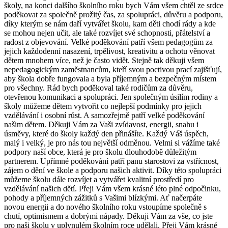
školy, na konci dalšího školního roku bych Vám všem chtěl ze srdce
poděkovat za společně prožitý čas, za spolupráci, důvěru a podporu,
díky kterým se nám daří vytvářet školu, kam děti chodí rády a kde
se mohou nejen učit, ale také rozvíjet své schopnosti, přátelství a
radost z objevování. Velké poděkování patří všem pedagogům za
jejich každodenní nasazení, trpělivost, kreativitu a ochotu věnovat
dětem mnohem více, než je často vidět. Stejně tak děkuji všem
nepedagogickým zaměstnancům, kteří svou poctivou prací zajišťují,
aby škola dobře fungovala a byla příjemným a bezpečným místem
pro všechny. Rád bych poděkoval také rodičům za důvěru,
otevřenou komunikaci a spolupráci. Jen společným úsilím rodiny a
školy můžeme dětem vytvořit co nejlepší podmínky pro jejich
vzdělávání i osobní růst. A samozřejmě patří velké poděkování
našim dětem. Děkuji Vám za Vaši zvídavost, energii, snahu i
úsměvy, které do školy každý den přinášíte. Každý Váš úspěch,
malý i velký, je pro nás tou největší odměnou. Velmi si vážíme také
podpory naší obce, která je pro školu dlouhodobě důležitým
partnerem. Upřímné poděkování patří panu starostovi za vstřícnost,
zájem o dění ve škole a podporu našich aktivit. Díky této spolupráci
můžeme školu dále rozvíjet a vytvářet kvalitní prostředí pro
vzdělávání našich dětí. Přeji Vám všem krásné léto plné odpočinku,
pohody a příjemných zážitků s Vašimi blízkými. Ať načerpáte
novou energii a do nového školního roku vstoupíme společně s
chutí, optimismem a dobrými nápady. Děkuji Vám za vše, co jste
pro naši školu v uplynulém školním roce udělali. Přeji Vám krásné