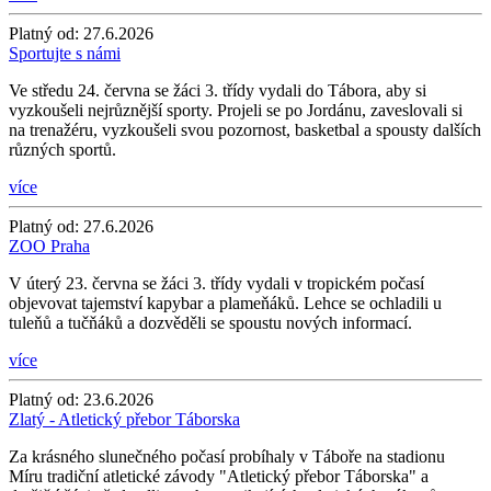
Platný od:
27.6.2026
Sportujte s námi
Ve středu 24. června se žáci 3. třídy vydali do Tábora, aby si
vyzkoušeli nejrůznější sporty. Projeli se po Jordánu, zaveslovali si
na trenažéru, vyzkoušeli svou pozornost, basketbal a spousty dalších
různých sportů.
více
Platný od:
27.6.2026
ZOO Praha
V úterý 23. června se žáci 3. třídy vydali v tropickém počasí
objevovat tajemství kapybar a plameňáků. Lehce se ochladili u
tuleňů a tučňáků a dozvěděli se spoustu nových informací.
více
Platný od:
23.6.2026
Zlatý - Atletický přebor Táborska
Za krásného slunečného počasí probíhaly v Táboře na stadionu
Míru tradiční atletické závody "Atletický přebor Táborska" a