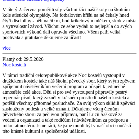
V úterý 2. června poměřili síly všichni žáci naší školy na školním
kole atletické olympiády. Na fotbalovém hřišti na ně čekaly hned
čtyři disciplíny - běh na 50 m, hod kriketovým míčkem, skok z místa
a vytrvalostní závod. Všichni ze sebe vydali to nejlepší a do svých
sportovních výkonů dali opravdu všechno. Všem patří velká
pochvala a gratulace děkujeme za účast!
více
Platný od:
29.5.2026
Noc kostelů
V rámci tradiční celorepublikové akce Noc kostelů vystoupil v
dražickém kostele také náš školní pěvecký sbor, který svým zpěvem
zpříjemnil návštěvníkům večerní program a přispěl k jedinečné
atmosféře celé akce. Děti si pro své vystoupení připravily pestrý
repertoár písní, který zazněl v krásném prostředí našeho kostela a
potěšil všechny přítomné posluchače. Za svůj výkon sklidili zpěváci
zasloužený potlesk a velké uznání. Děkujeme všem členům
pěveckého sboru za pečlivou přípravu, paní Lucii Šaškové za
vedení a organizaci a také rodičům i návštěvníkům za podporu a
milou atmosféru. Jsme rádi, že jsme mohli být v naší obci součástí
této krásné kulturní a společenské události.