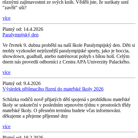
různými zajímavostmi ze svých knih. Věděli jste, že surikaty umí
"zavřít" uši?
více
Platný od:
14.4.2026
Paralympijský den
Ve čtvrtek 9. dubna proběhl na naší škole Paralympijský den. Děti si
mohly vyzkoušet nejrůznější paralympijské sporty, jako je boccia,
showdown, goalball, anebo natrénovat pohyb s bílou holí. Celým
dnem nás provedli odborníci z Centra APA Univerzity Palackého.
více
Platný od:
9.4.2026
Výsledek přijímacího řízení do mateřské školy 2026
Schůzka rodičů nově přijatých dětí spojená s prohlídkou mateřské
školy se uskuteční v posledním srpnovém týdnu v prostorách třídy
mateřské školy. O přesném termínu budete včas informováni.
děkujeme a přejeme příjemné dny
více
Platný od:
19.2.2026