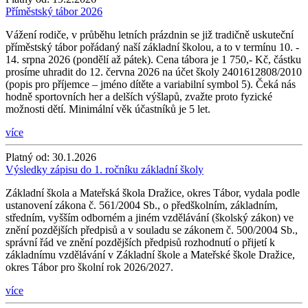
Příměstský tábor 2026
Vážení rodiče, v průběhu letních prázdnin se již tradičně uskuteční
příměstský tábor pořádaný naší základní školou, a to v termínu 10. -
14. srpna 2026 (pondělí až pátek). Cena tábora je 1 750,- Kč, částku
prosíme uhradit do 12. června 2026 na účet školy 2401612808/2010
(popis pro příjemce – jméno dítěte a variabilní symbol 5). Čeká nás
hodně sportovních her a delších výšlapů, zvažte proto fyzické
možnosti dětí. Minimální věk účastníků je 5 let.
více
Platný od:
30.1.2026
Výsledky zápisu do 1. ročníku základní školy
Základní škola a Mateřská škola Dražice, okres Tábor, vydala podle
ustanovení zákona č. 561/2004 Sb., o předškolním, základním,
středním, vyšším odborném a jiném vzdělávání (školský zákon) ve
znění pozdějších předpisů a v souladu se zákonem č. 500/2004 Sb.,
správní řád ve znění pozdějších předpisů rozhodnutí o přijetí k
základnímu vzdělávání v Základní škole a Mateřské škole Dražice,
okres Tábor pro školní rok 2026/2027.
více