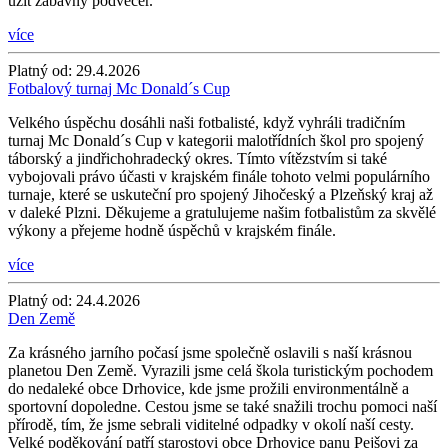
užít zábavný podvečer.
více
Platný od:
29.4.2026
Fotbalový turnaj Mc Donald´s Cup
Velkého úspěchu dosáhli naši fotbalisté, když vyhráli tradičním
turnaj Mc Donald´s Cup v kategorii malotřídních škol pro spojený
táborský a jindřichohradecký okres. Tímto vítězstvím si také
vybojovali právo účasti v krajském finále tohoto velmi populárního
turnaje, které se uskuteční pro spojený Jihočeský a Plzeňský kraj až
v daleké Plzni. Děkujeme a gratulujeme našim fotbalistům za skvělé
výkony a přejeme hodně úspěchů v krajském finále.
více
Platný od:
24.4.2026
Den Země
Za krásného jarního počasí jsme společně oslavili s naší krásnou
planetou Den Země. Vyrazili jsme celá škola turistickým pochodem
do nedaleké obce Drhovice, kde jsme prožili environmentálně a
sportovní dopoledne. Cestou jsme se také snažili trochu pomoci naší
přírodě, tím, že jsme sebrali viditelné odpadky v okolí naší cesty.
Velké poděkování patří starostovi obce Drhovice panu Pejšovi za