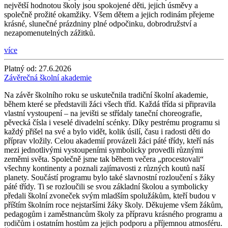
největší hodnotou školy jsou spokojené děti, jejich úsměvy a
společně prožité okamžiky. Všem dětem a jejich rodinám přejeme
krásné, slunečné prázdniny plné odpočinku, dobrodružství a
nezapomenutelných zážitků.
více
Platný od:
27.6.2026
Závěrečná školní akademie
Na závěr školního roku se uskutečnila tradiční školní akademie,
během které se představili žáci všech tříd. Každá třída si připravila
vlastní vystoupení – na jevišti se střídaly taneční choreografie,
pěvecká čísla i veselé divadelní scénky. Díky pestrému programu si
každý přišel na své a bylo vidět, kolik úsilí, času i radosti děti do
příprav vložily. Celou akademií provázeli žáci páté třídy, kteří nás
mezi jednotlivými vystoupeními symbolicky provedli různými
zeměmi světa. Společně jsme tak během večera „procestovali“
všechny kontinenty a poznali zajímavosti z různých koutů naší
planety. Součástí programu bylo také slavnostní rozloučení s žáky
páté třídy. Ti se rozloučili se svou základní školou a symbolicky
předali školní zvoneček svým mladším spolužákům, kteří budou v
příštím školním roce nejstaršími žáky školy. Děkujeme všem žákům,
pedagogům i zaměstnancům školy za přípravu krásného programu a
rodičům i ostatním hostům za jejich podporu a příjemnou atmosféru.