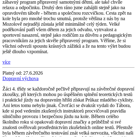
zábavný program připravený samotnými dětmi, ale také chvíle
relaxu a odpočinku. Druhý den ráno jsme zahájili stejně jako na
opravdovém táboře - během a společnou rozcvičkou. Cesta zpět na
kole byla pro mnohé trochu smutná, protože většina z nás by na
Mozolově nejraději zůstala ještě minimálně celý týden. Velké
poděkování patří všem dětem za jejich odvahu, vytrvalost a
sportovní nasazení, stejně jako rodičům za důvěru a pedagogickým
pracovníkům za jejich skvěle připravený program. Věříme, že si
všichni odvezli spoustu krásných zážitků a že na tento výlet budou
ještě dlouho vzpomínat.
více
Platný od:
27.6.2026
Dopravní výchova
Žáci 4. třídy se každoročně pečlivě připravují na závěrečné dopravní
zkoušky, při kterých mohou po úspěšném splnění teoretických testů
i praktické jízdy na dopravním hřišti získat Průkaz mladého cyklisty.
Ani letos tomu nebylo jinak. Čtvrťáci se dvakrát vydali do Tábora,
kde si pod vedením zkušených instruktorů procvičovali pravidla
silničního provozu i bezpečnou jízdu na kole. Během celého
školního roku si opakovali dopravní značky a průběžně si své
znalosti ověřovali prostřednictvím zkušebních online testů. Přestože
byla během závěrečného testování znát velká nervozita, všichni naši