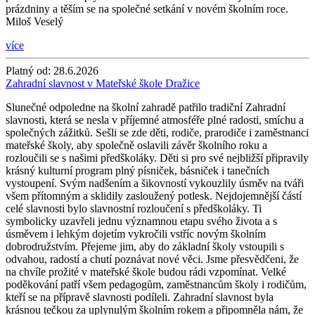
prázdniny a těším se na společné setkání v novém školním roce.
Miloš Veselý
více
Platný od:
28.6.2026
Zahradní slavnost v Mateřské škole Dražice
Slunečné odpoledne na školní zahradě patřilo tradiční Zahradní
slavnosti, která se nesla v příjemné atmosféře plné radosti, smíchu a
společných zážitků. Sešli se zde děti, rodiče, prarodiče i zaměstnanci
mateřské školy, aby společně oslavili závěr školního roku a
rozloučili se s našimi předškoláky. Děti si pro své nejbližší připravily
krásný kulturní program plný písniček, básniček i tanečních
vystoupení. Svým nadšením a šikovností vykouzlily úsměv na tváři
všem přítomným a sklidily zasloužený potlesk. Nejdojemnější částí
celé slavnosti bylo slavnostní rozloučení s předškoláky. Ti
symbolicky uzavřeli jednu významnou etapu svého života a s
úsměvem i lehkým dojetím vykročili vstříc novým školním
dobrodružstvím. Přejeme jim, aby do základní školy vstoupili s
odvahou, radostí a chutí poznávat nové věci. Jsme přesvědčeni, že
na chvíle prožité v mateřské škole budou rádi vzpomínat. Velké
poděkování patří všem pedagogům, zaměstnancům školy i rodičům,
kteří se na přípravě slavnosti podíleli. Zahradní slavnost byla
krásnou tečkou za uplynulým školním rokem a připomněla nám, že