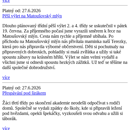
více
Platný od:
27.6.2026
Pěší výlet na Matoušovský mlýn
Dlouho plánovaný třídní pěší výlet 2. a 4. třídy se uskutečnil v pátek
19. června. Za příjemného počasí jsme vyrazili směrem k řece na
Matoušovský mlýn. Cesta nám rychle a příjemně ubíhala. Po
příchodu na Matoušovský mlýn nás přivítala maminka naší Terezky,
která pro nás připravila výborné občerstvení. Děti si pochutnaly na
připravených dobrotách, pohladily si malá zvířátka a užily si také
spoustu zábavy na krásném hřišti. Výlet se nám velmi vydařil a
všichni jsme si odnesli spoustu hezkých zážitků. Už teď se těšíme na
další společné dobrodružství.
více
Platný od:
27.6.2026
Přespávání pod širákem
Žáci třetí třídy po skončení akademie neodešli odpočívat s rodiči
domů. Společně se vydali zpátky do školy, kde si připravili ležení
pod hvězdami, opekli špekáčky, vyzkoušeli svou odvahu a užili si
táborák.
více