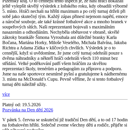
Plzeňský kraj. O to cennější tento úspěch je, že naši hráči dokázali
ještě vylepšit skvělý výsledek z loňského roku, kdy obsadili výborné
5. místo. Hráči nechali na hřišti maximum a po celý turnaj drželi při
sobě jako skutečný tým. Každý zápas přinesl nejenom napětí, emoce
a náročné souboje, ale také krásné fotbalové akce a mnoho branek v
soupeřových sítích. Naši reprezentanti bojovali s maximálním
nasazením a odhodláním. Nechyběla obětavost v obraně, skvělé
zákroky brankáře Šimona Vyroubala ani důležité branky Karla
Bočana, Mariána Horky, Miloše Veselého, Michala Balvína, Jakuba
Richtra a Adama Zídka v klíčových chvílích. Výsledek je o to
cennější, když si uvědomíme, že jsme celý turnaj odehráli pouze s
dvěma náhradníky a někteří hráči odehráli všech 110 minut bez
střídání. Velké poděkování patří všem hráčům za skvělou
reprezentaci školy, trenérům a pedagogům za přípravu a podporu.
Jsme na naše sportovce nesmírně pyšní a gratulujeme k nádhernému
3. místu na McDonald’s Cupu. Pevně věříme, že si tento fotbalový
turnaj děti náležitě užily.
více
Platný od:
19.5.2026
Pozvánka na Den dětí 2026
V pátek 5. června se uskuteční již tradiční Den dětí, a to od 17 hodin
na fotbalovém hřišti. Srdečně zveme všechny děti a rodiče, přijďte si