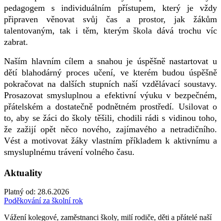
pedagogem s individuálním přístupem, který je vždy
připraven věnovat svůj čas a prostor, jak žákům
talentovaným, tak i těm, kterým škola dává trochu víc
zabrat.
Naším hlavním cílem a snahou je úspěšně nastartovat u
dětí blahodárný proces učení, ve kterém budou úspěšně
pokračovat na dalších stupních naší vzdělávací soustavy.
Prosazovat smysluplnou a efektivní výuku v bezpečném,
přátelském a dostatečně podnětném prostředí. Usilovat o
to, aby se žáci do školy těšili, chodili rádi s vidinou toho,
že zažijí opět něco nového, zajímavého a netradičního.
Vést a motivovat žáky vlastním příkladem k aktivnímu a
smysluplnému trávení volného času.
Aktuality
Platný od:
28.6.2026
Poděkování za školní rok
Vážení kolegové, zaměstnanci školy, milí rodiče, děti a přátelé naší