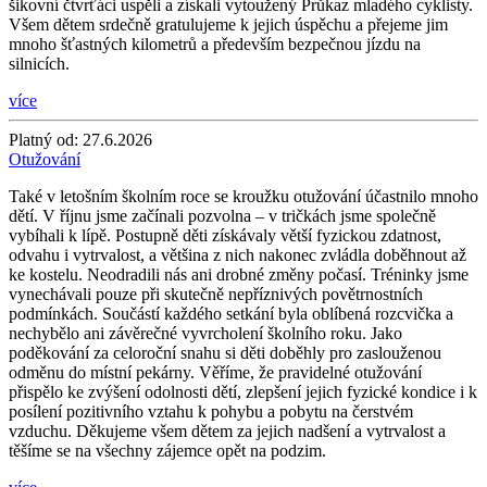
šikovní čtvrťáci uspěli a získali vytoužený Průkaz mladého cyklisty.
Všem dětem srdečně gratulujeme k jejich úspěchu a přejeme jim
mnoho šťastných kilometrů a především bezpečnou jízdu na
silnicích.
více
Platný od:
27.6.2026
Otužování
Také v letošním školním roce se kroužku otužování účastnilo mnoho
dětí. V říjnu jsme začínali pozvolna – v tričkách jsme společně
vybíhali k lípě. Postupně děti získávaly větší fyzickou zdatnost,
odvahu i vytrvalost, a většina z nich nakonec zvládla doběhnout až
ke kostelu. Neodradili nás ani drobné změny počasí. Tréninky jsme
vynechávali pouze při skutečně nepříznivých povětrnostních
podmínkách. Součástí každého setkání byla oblíbená rozcvička a
nechybělo ani závěrečné vyvrcholení školního roku. Jako
poděkování za celoroční snahu si děti doběhly pro zaslouženou
odměnu do místní pekárny. Věříme, že pravidelné otužování
přispělo ke zvýšení odolnosti dětí, zlepšení jejich fyzické kondice i k
posílení pozitivního vztahu k pohybu a pobytu na čerstvém
vzduchu. Děkujeme všem dětem za jejich nadšení a vytrvalost a
těšíme se na všechny zájemce opět na podzim.