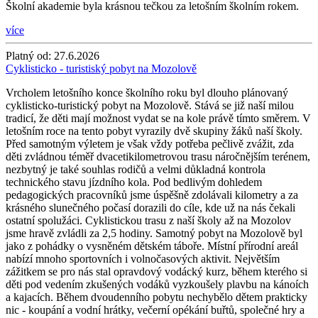
Školní akademie byla krásnou tečkou za letošním školním rokem.
více
Platný od:
27.6.2026
Cyklisticko - turistiský pobyt na Mozolově
Vrcholem letošního konce školního roku byl dlouho plánovaný
cyklisticko-turistický pobyt na Mozolově. Stává se již naší milou
tradicí, že děti mají možnost vydat se na kole právě tímto směrem. V
letošním roce na tento pobyt vyrazily dvě skupiny žáků naší školy.
Před samotným výletem je však vždy potřeba pečlivě zvážit, zda
děti zvládnou téměř dvacetikilometrovou trasu náročnějším terénem,
nezbytný je také souhlas rodičů a velmi důkladná kontrola
technického stavu jízdního kola. Pod bedlivým dohledem
pedagogických pracovníků jsme úspěšně zdolávali kilometry a za
krásného slunečného počasí dorazili do cíle, kde už na nás čekali
ostatní spolužáci. Cyklistickou trasu z naší školy až na Mozolov
jsme hravě zvládli za 2,5 hodiny. Samotný pobyt na Mozolově byl
jako z pohádky o vysněném dětském táboře. Místní přírodní areál
nabízí mnoho sportovních i volnočasových aktivit. Největším
zážitkem se pro nás stal opravdový vodácký kurz, během kterého si
děti pod vedením zkušených vodáků vyzkoušely plavbu na kánoích
a kajacích. Během dvoudenního pobytu nechybělo dětem prakticky
nic - koupání a vodní hrátky, večerní opékání buřtů, společné hry a