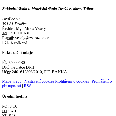
Základní škola a Mateřská škola Dražice, okres Tábor
Dražice 57
391 31 Dražice
Ředitel:
Mgr. Miloš Veselý
Tel:
391 001 636
E-mail:
vesely@zsdrazice.cz
IDDS:
re2k7e2
Fakturační údaje
IČ:
75000580
DIČ:
neplátce DPH
Účet:
2401612808/2010, FIO BANKA
Mapa webu
|
Nastavení cookies
Prohlášení o cookies
|
Prohlášení o
přístupnosti
|
RSS
Úřední hodiny
PO:
8-16
ÚT:
8-16
ST:
8-16