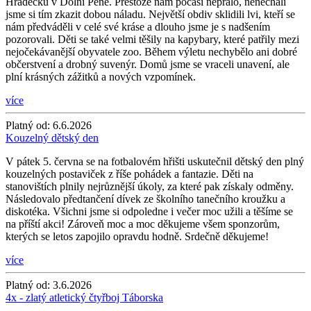
Hrádečku v Dolní Pěně. Přestože nám počasí nepřálo, nenechali
jsme si tím zkazit dobou náladu. Největší obdiv sklidili lvi, kteří se
nám předváděli v celé své kráse a dlouho jsme je s nadšením
pozorovali. Děti se také velmi těšily na kapybary, které patřily mezi
nejočekávanější obyvatele zoo. Během výletu nechybělo ani dobré
občerstvení a drobný suvenýr. Domů jsme se vraceli unavení, ale
plní krásných zážitků a nových vzpomínek.
více
Platný od:
6.6.2026
Kouzelný dětský den
V pátek 5. června se na fotbalovém hřišti uskutečnil dětský den plný
kouzelných postaviček z říše pohádek a fantazie. Děti na
stanovištích plnily nejrůznější úkoly, za které pak získaly odměny.
Následovalo předtančení dívek ze školního tanečního kroužku a
diskotéka. Všichni jsme si odpoledne i večer moc užili a těšíme se
na příští akci! Zároveň moc a moc děkujeme všem sponzorům,
kterých se letos zapojilo opravdu hodně. Srdečně děkujeme!
více
Platný od:
3.6.2026
4x - zlatý atletický čtyřboj Táborska