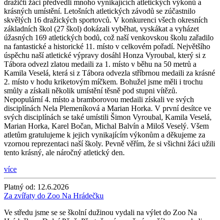
dražičtí žáci předvedli mnoho vynikajících atletických výkonů a
krásných umístění. Letošních atletických závodů se zúčastnilo
skvělých 16 dražických sportovců. V konkurenci všech okresních
základních škol (27 škol) dokázali vyběhat, vyskákat a vyházet
úžasných 169 atletických bodů, což naší venkovskou školu zařadilo
na fantastické a historické 11. místo v celkovém pořadí. Největšího
úspěchu naší atletické výpravy dosáhl Honza Vyroubal, který si z
Tábora odvezl zlatou medaili za 1. místo v běhu na 50 metrů a
Kamila Veselá, která si z Tábora odvezla stříbrnou medaili za krásné
2. místo v hodu kriketovým míčkem. Bohužel jsme měli i trochu
smůly a získali několik umístění těsně pod stupni vítězů.
Nepopulární 4. místo a bramborovou medaili získali ve svých
disciplínách Nela Plemeníková a Marian Horka. V první desítce ve
svých disciplínách se také umístili Šimon Vyroubal, Kamila Veselá,
Marian Horka, Karel Bočan, Michal Balvín a Miloš Veselý. Všem
atletům gratulujeme k jejich vynikajícím výkonům a děkujeme za
vzornou reprezentaci naší školy. Pevně věřím, že si všichni žáci užili
tento krásný, ale náročný atletický den.
více
Platný od:
12.6.2026
Za zvířaty do Zoo Na Hrádečku
Ve středu jsme se se školní dužinou vydali na výlet do Zoo Na