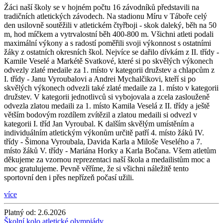
Žáci naší školy se v hojném počtu 16 závodníků představili na
tradičních atletických závodech. Na stadionu Míru v Táboře celý
den usilovně soutěžili v atletickém čtyřboji - skok daleký, běh na 50
m, hod míčkem a vytrvalostní běh 400-800 m. Všichni atleti podali
maximální výkony a s radostí poměřili svoji výkonnost s ostatními
žáky z ostatních okresních škol. Nejvíce se dařilo dívkám z II. třídy -
Kamile Veselé a Markétě Svatkové, které si po skvělých výkonech
odvezly zlaté medaile za 1. místo v kategorii družstev a chlapcům z
I. třídy - Janu Vyroubalovi a Andrei Mychalčikovi, kteří si po
skvělých výkonech odvezli také zlaté medaile za 1. místo v kategorii
družstev. V kategorii jednotlivců si vybojovala a zcela zaslouženě
odvezla zlatou medaili za 1. místo Kamila Veselá z II. třídy a ještě
větším bodovým rozdílem zvítězil a zlatou medaili si odvezl v
kategorii I. tříd Jan Vyroubal. K dalším skvělým umístěním a
individuálním atletickým výkonům určitě patří 4. místo žáků IV.
třídy - Šimona Vyroubala, Davida Karla a Miloše Veselého a 7.
místo žáků V. třídy - Mariána Horky a Karla Bočana. Všem atletům
děkujeme za vzornou reprezentaci naší škola a medailistům moc a
moc gratulujeme. Pevně věříme, že si všichni náležitě tento
sportovní den i přes nepřízeň počasí užili.
více
Platný od:
2.6.2026
Školní kolo atletické olympiády