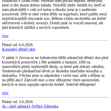
Hrádečku v Dolní Pěně. Přestože nám počasí nepřálo, nenechali
jsme si tím zkazit dobou náladu. Největší obdiv sklidili lvi, kteří se
nám předváděli v celé své kráse a dlouho jsme je s nadšením
pozorovali. Děti se také velmi těšily na kapybary, které patřily mezi
nejočekávanější obyvatele zoo. Během výletu nechybělo ani dobré
občerstvení a drobný suvenýr. Domů jsme se vraceli unavení, ale
plní krásných zážitků a nových vzpomínek.
více
Platný od:
6.6.2026
Kouzelný dětský den
V pátek 5. června se na fotbalovém hřišti uskutečnil dětský den plný
kouzelných postaviček z říše pohádek a fantazie. Děti na
stanovištích plnily nejrůznější úkoly, za které pak získaly odměny.
Následovalo předtančení dívek ze školního tanečního kroužku a
diskotéka. Všichni jsme si odpoledne i večer moc užili a těšíme se
na příští akci! Zároveň moc a moc děkujeme všem sponzorům,
kterých se letos zapojilo opravdu hodně. Srdečně děkujeme!
více
Platný od:
3.6.2026
4x - zlatý atletický čtyřboj Táborska