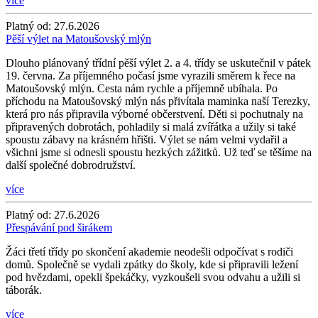
více
Platný od:
27.6.2026
Pěší výlet na Matoušovský mlýn
Dlouho plánovaný třídní pěší výlet 2. a 4. třídy se uskutečnil v pátek
19. června. Za příjemného počasí jsme vyrazili směrem k řece na
Matoušovský mlýn. Cesta nám rychle a příjemně ubíhala. Po
příchodu na Matoušovský mlýn nás přivítala maminka naší Terezky,
která pro nás připravila výborné občerstvení. Děti si pochutnaly na
připravených dobrotách, pohladily si malá zvířátka a užily si také
spoustu zábavy na krásném hřišti. Výlet se nám velmi vydařil a
všichni jsme si odnesli spoustu hezkých zážitků. Už teď se těšíme na
další společné dobrodružství.
více
Platný od:
27.6.2026
Přespávání pod širákem
Žáci třetí třídy po skončení akademie neodešli odpočívat s rodiči
domů. Společně se vydali zpátky do školy, kde si připravili ležení
pod hvězdami, opekli špekáčky, vyzkoušeli svou odvahu a užili si
táborák.
více