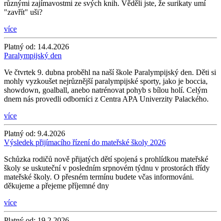
různými zajímavostmi ze svých knih. Věděli jste, že surikaty umí
"zavřít" uši?
více
Platný od:
14.4.2026
Paralympijský den
Ve čtvrtek 9. dubna proběhl na naší škole Paralympijský den. Děti si
mohly vyzkoušet nejrůznější paralympijské sporty, jako je boccia,
showdown, goalball, anebo natrénovat pohyb s bílou holí. Celým
dnem nás provedli odborníci z Centra APA Univerzity Palackého.
více
Platný od:
9.4.2026
Výsledek přijímacího řízení do mateřské školy 2026
Schůzka rodičů nově přijatých dětí spojená s prohlídkou mateřské
školy se uskuteční v posledním srpnovém týdnu v prostorách třídy
mateřské školy. O přesném termínu budete včas informováni.
děkujeme a přejeme příjemné dny
více
Platný od:
19.2.2026