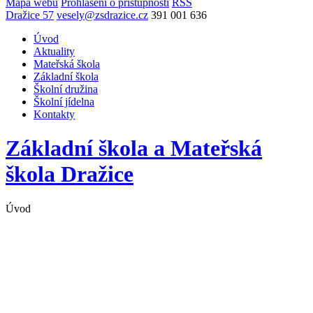
Mapa webu
Prohlášení o přístupnosti
RSS
Dražice 57
vesely@zsdrazice.cz
391 001 636
Úvod
Aktuality
Mateřská škola
Základní škola
Školní družina
Školní jídelna
Kontakty
Základní škola a Mateřská
škola
Dražice
Úvod