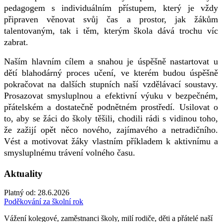
pedagogem s individuálním přístupem, který je vždy
připraven věnovat svůj čas a prostor, jak žákům
talentovaným, tak i těm, kterým škola dává trochu víc
zabrat.
Naším hlavním cílem a snahou je úspěšně nastartovat u
dětí blahodárný proces učení, ve kterém budou úspěšně
pokračovat na dalších stupních naší vzdělávací soustavy.
Prosazovat smysluplnou a efektivní výuku v bezpečném,
přátelském a dostatečně podnětném prostředí. Usilovat o
to, aby se žáci do školy těšili, chodili rádi s vidinou toho,
že zažijí opět něco nového, zajímavého a netradičního.
Vést a motivovat žáky vlastním příkladem k aktivnímu a
smysluplnému trávení volného času.
Aktuality
Platný od:
28.6.2026
Poděkování za školní rok
Vážení kolegové, zaměstnanci školy, milí rodiče, děti a přátelé naší