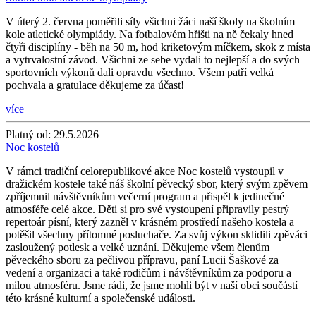
V úterý 2. června poměřili síly všichni žáci naší školy na školním
kole atletické olympiády. Na fotbalovém hřišti na ně čekaly hned
čtyři disciplíny - běh na 50 m, hod kriketovým míčkem, skok z místa
a vytrvalostní závod. Všichni ze sebe vydali to nejlepší a do svých
sportovních výkonů dali opravdu všechno. Všem patří velká
pochvala a gratulace děkujeme za účast!
více
Platný od:
29.5.2026
Noc kostelů
V rámci tradiční celorepublikové akce Noc kostelů vystoupil v
dražickém kostele také náš školní pěvecký sbor, který svým zpěvem
zpříjemnil návštěvníkům večerní program a přispěl k jedinečné
atmosféře celé akce. Děti si pro své vystoupení připravily pestrý
repertoár písní, který zazněl v krásném prostředí našeho kostela a
potěšil všechny přítomné posluchače. Za svůj výkon sklidili zpěváci
zasloužený potlesk a velké uznání. Děkujeme všem členům
pěveckého sboru za pečlivou přípravu, paní Lucii Šaškové za
vedení a organizaci a také rodičům i návštěvníkům za podporu a
milou atmosféru. Jsme rádi, že jsme mohli být v naší obci součástí
této krásné kulturní a společenské události.