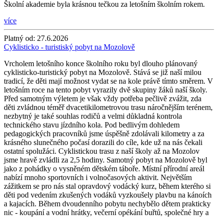
Školní akademie byla krásnou tečkou za letošním školním rokem.
více
Platný od:
27.6.2026
Cyklisticko - turistiský pobyt na Mozolově
Vrcholem letošního konce školního roku byl dlouho plánovaný
cyklisticko-turistický pobyt na Mozolově. Stává se již naší milou
tradicí, že děti mají možnost vydat se na kole právě tímto směrem. V
letošním roce na tento pobyt vyrazily dvě skupiny žáků naší školy.
Před samotným výletem je však vždy potřeba pečlivě zvážit, zda
děti zvládnou téměř dvacetikilometrovou trasu náročnějším terénem,
nezbytný je také souhlas rodičů a velmi důkladná kontrola
technického stavu jízdního kola. Pod bedlivým dohledem
pedagogických pracovníků jsme úspěšně zdolávali kilometry a za
krásného slunečného počasí dorazili do cíle, kde už na nás čekali
ostatní spolužáci. Cyklistickou trasu z naší školy až na Mozolov
jsme hravě zvládli za 2,5 hodiny. Samotný pobyt na Mozolově byl
jako z pohádky o vysněném dětském táboře. Místní přírodní areál
nabízí mnoho sportovních i volnočasových aktivit. Největším
zážitkem se pro nás stal opravdový vodácký kurz, během kterého si
děti pod vedením zkušených vodáků vyzkoušely plavbu na kánoích
a kajacích. Během dvoudenního pobytu nechybělo dětem prakticky
nic - koupání a vodní hrátky, večerní opékání buřtů, společné hry a