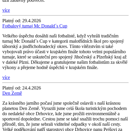
užít zábavný podvečer.
více
Platný od:
29.4.2026
Fotbalový turnaj Mc Donald´s Cup
Velkého úspěchu dosáhli naši fotbalisté, když vyhráli tradičním
turnaj Mc Donald´s Cup v kategorii malotřídních škol pro spojený
táborský a jindřichohradecký okres. Tímto vítězstvím si také
vybojovali právo účasti v krajském finále tohoto velmi populárního
turnaje, které se uskuteční pro spojený Jihočeský a Plzeňský kraj až
v daleké Plzni. Děkujeme a gratulujeme našim fotbalistům za skvělé
výkony a přejeme hodně úspěchů v krajském finále.
více
Platný od:
24.4.2026
Den Země
Za krásného jarního počasí jsme společně oslavili s naší krásnou
planetou Den Země. Vyrazili jsme celá škola turistickým pochodem
do nedaleké obce Drhovice, kde jsme prožili environmentálně a
sportovní dopoledne. Cestou jsme se také snažili trochu pomoci naší
přírodě, tím, že jsme sebrali viditelné odpadky v okolí naší cesty.
Velké poděkování patří starostovi obce Drhovice panu Pejšovi za