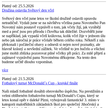
Platný od:
25.5.2026
Družina oslavila Světový den včel
Světový den včel jsme letos ve školní družině oslavili opravdu
netradičně. Vydali jsme se na návštěvu včelína pana Novotného Pan
Novotný nám poutavě vyprávěl o tom, jak včely žijí, jak vyrábějí
med a proč jsou pro přírodu i člověka tak důležité. Dozvěděli jsme
se například, jak vypadá včelí královna, kolik včel žije v jednom úlu
nebo jak náročná je práce včelaře během celého roku. Někteří z nás
překonali i počáteční obavy a odnesli si nejen nové poznatky, ale
hlavně krásný a nevšední zážitek. Ve včelíně to jen hučelo a všichni
jsme mohli zblízka pozorovat pilné včelky při práci. Za milé přijetí a
zajímavé vyprávění panu Novotnému děkujeme. Na tento den
budeme určitě dlouho vzpomínat.
více
Platný od:
21.5.2026
Fotbalový turnaj McDonald´s Cup - krajské finále
Naši mladí fotbalisté dosáhli obrovského úspěchu. Na prestižním a
velmi oblíbeném fotbalovém turnaji McDonald’s Cupu, který se
letos konal opět v daleké Plzni, vybojovali fantastické 3. místo v
kategorii malotřídních základních škol pro společný Jihočeský a