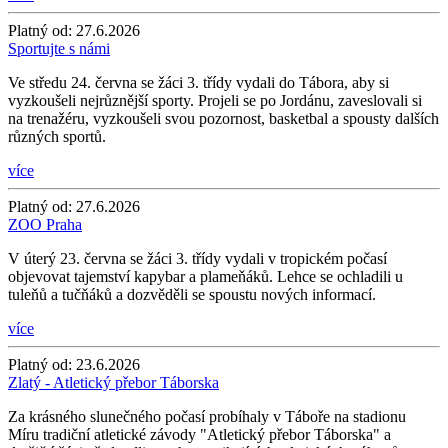
Platný od:
27.6.2026
Sportujte s námi
Ve středu 24. června se žáci 3. třídy vydali do Tábora, aby si
vyzkoušeli nejrůznější sporty. Projeli se po Jordánu, zaveslovali si
na trenažéru, vyzkoušeli svou pozornost, basketbal a spousty dalších
různých sportů.
více
Platný od:
27.6.2026
ZOO Praha
V úterý 23. června se žáci 3. třídy vydali v tropickém počasí
objevovat tajemství kapybar a plameňáků. Lehce se ochladili u
tuleňů a tučňáků a dozvěděli se spoustu nových informací.
více
Platný od:
23.6.2026
Zlatý - Atletický přebor Táborska
Za krásného slunečného počasí probíhaly v Táboře na stadionu
Míru tradiční atletické závody "Atletický přebor Táborska" a