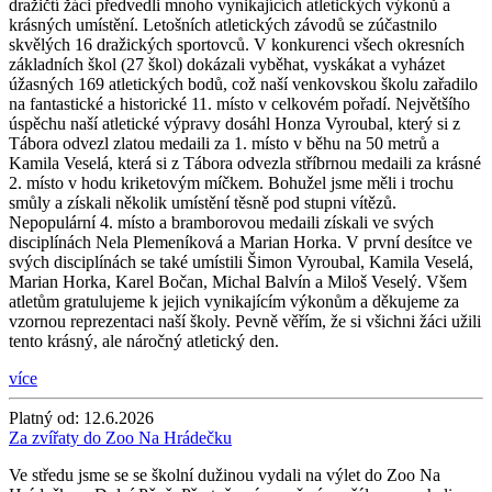
dražičtí žáci předvedli mnoho vynikajících atletických výkonů a
krásných umístění. Letošních atletických závodů se zúčastnilo
skvělých 16 dražických sportovců. V konkurenci všech okresních
základních škol (27 škol) dokázali vyběhat, vyskákat a vyházet
úžasných 169 atletických bodů, což naší venkovskou školu zařadilo
na fantastické a historické 11. místo v celkovém pořadí. Největšího
úspěchu naší atletické výpravy dosáhl Honza Vyroubal, který si z
Tábora odvezl zlatou medaili za 1. místo v běhu na 50 metrů a
Kamila Veselá, která si z Tábora odvezla stříbrnou medaili za krásné
2. místo v hodu kriketovým míčkem. Bohužel jsme měli i trochu
smůly a získali několik umístění těsně pod stupni vítězů.
Nepopulární 4. místo a bramborovou medaili získali ve svých
disciplínách Nela Plemeníková a Marian Horka. V první desítce ve
svých disciplínách se také umístili Šimon Vyroubal, Kamila Veselá,
Marian Horka, Karel Bočan, Michal Balvín a Miloš Veselý. Všem
atletům gratulujeme k jejich vynikajícím výkonům a děkujeme za
vzornou reprezentaci naší školy. Pevně věřím, že si všichni žáci užili
tento krásný, ale náročný atletický den.
více
Platný od:
12.6.2026
Za zvířaty do Zoo Na Hrádečku
Ve středu jsme se se školní dužinou vydali na výlet do Zoo Na