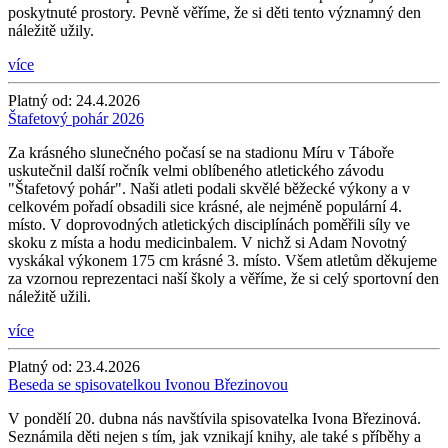
poskytnuté prostory. Pevně věříme, že si děti tento významný den
náležitě užily.
více
Platný od:
24.4.2026
Štafetový pohár 2026
Za krásného slunečného počasí se na stadionu Míru v Táboře
uskutečnil další ročník velmi oblíbeného atletického závodu
"Štafetový pohár". Naši atleti podali skvělé běžecké výkony a v
celkovém pořadí obsadili sice krásné, ale nejméně populární 4.
místo. V doprovodných atletických disciplínách poměřili síly ve
skoku z místa a hodu medicinbalem. V nichž si Adam Novotný
vyskákal výkonem 175 cm krásné 3. místo. Všem atletům děkujeme
za vzornou reprezentaci naší školy a věříme, že si celý sportovní den
náležitě užili.
více
Platný od:
23.4.2026
Beseda se spisovatelkou Ivonou Březinovou
V pondělí 20. dubna nás navštívila spisovatelka Ivona Březinová.
Seznámila děti nejen s tím, jak vznikají knihy, ale také s příběhy a