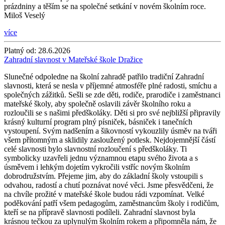
prázdniny a těším se na společné setkání v novém školním roce.
Miloš Veselý
více
Platný od:
28.6.2026
Zahradní slavnost v Mateřské škole Dražice
Slunečné odpoledne na školní zahradě patřilo tradiční Zahradní
slavnosti, která se nesla v příjemné atmosféře plné radosti, smíchu a
společných zážitků. Sešli se zde děti, rodiče, prarodiče i zaměstnanci
mateřské školy, aby společně oslavili závěr školního roku a
rozloučili se s našimi předškoláky. Děti si pro své nejbližší připravily
krásný kulturní program plný písniček, básniček i tanečních
vystoupení. Svým nadšením a šikovností vykouzlily úsměv na tváři
všem přítomným a sklidily zasloužený potlesk. Nejdojemnější částí
celé slavnosti bylo slavnostní rozloučení s předškoláky. Ti
symbolicky uzavřeli jednu významnou etapu svého života a s
úsměvem i lehkým dojetím vykročili vstříc novým školním
dobrodružstvím. Přejeme jim, aby do základní školy vstoupili s
odvahou, radostí a chutí poznávat nové věci. Jsme přesvědčeni, že
na chvíle prožité v mateřské škole budou rádi vzpomínat. Velké
poděkování patří všem pedagogům, zaměstnancům školy i rodičům,
kteří se na přípravě slavnosti podíleli. Zahradní slavnost byla
krásnou tečkou za uplynulým školním rokem a připomněla nám, že