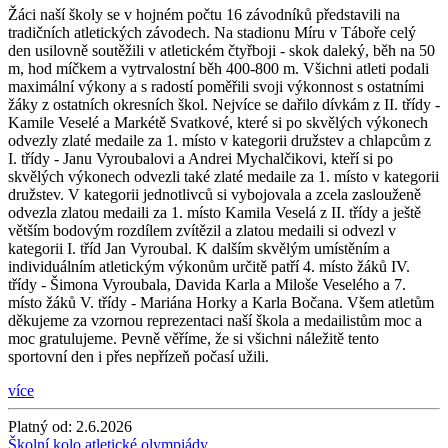
Žáci naší školy se v hojném počtu 16 závodníků představili na
tradičních atletických závodech. Na stadionu Míru v Táboře celý
den usilovně soutěžili v atletickém čtyřboji - skok daleký, běh na 50
m, hod míčkem a vytrvalostní běh 400-800 m. Všichni atleti podali
maximální výkony a s radostí poměřili svoji výkonnost s ostatními
žáky z ostatních okresních škol. Nejvíce se dařilo dívkám z II. třídy -
Kamile Veselé a Markétě Svatkové, které si po skvělých výkonech
odvezly zlaté medaile za 1. místo v kategorii družstev a chlapcům z
I. třídy - Janu Vyroubalovi a Andrei Mychalčikovi, kteří si po
skvělých výkonech odvezli také zlaté medaile za 1. místo v kategorii
družstev. V kategorii jednotlivců si vybojovala a zcela zaslouženě
odvezla zlatou medaili za 1. místo Kamila Veselá z II. třídy a ještě
větším bodovým rozdílem zvítězil a zlatou medaili si odvezl v
kategorii I. tříd Jan Vyroubal. K dalším skvělým umístěním a
individuálním atletickým výkonům určitě patří 4. místo žáků IV.
třídy - Šimona Vyroubala, Davida Karla a Miloše Veselého a 7.
místo žáků V. třídy - Mariána Horky a Karla Bočana. Všem atletům
děkujeme za vzornou reprezentaci naší škola a medailistům moc a
moc gratulujeme. Pevně věříme, že si všichni náležitě tento
sportovní den i přes nepřízeň počasí užili.
více
Platný od:
2.6.2026
Školní kolo atletické olympiády