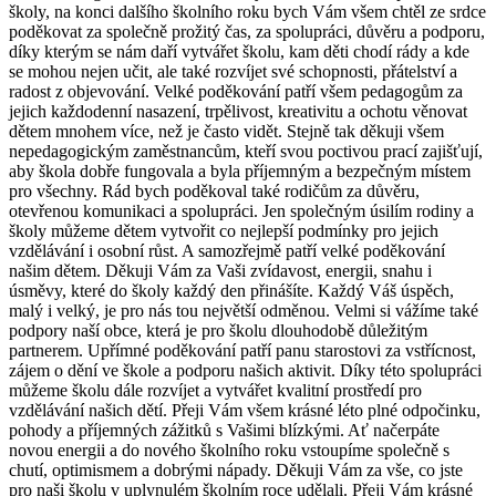
školy, na konci dalšího školního roku bych Vám všem chtěl ze srdce
poděkovat za společně prožitý čas, za spolupráci, důvěru a podporu,
díky kterým se nám daří vytvářet školu, kam děti chodí rády a kde
se mohou nejen učit, ale také rozvíjet své schopnosti, přátelství a
radost z objevování. Velké poděkování patří všem pedagogům za
jejich každodenní nasazení, trpělivost, kreativitu a ochotu věnovat
dětem mnohem více, než je často vidět. Stejně tak děkuji všem
nepedagogickým zaměstnancům, kteří svou poctivou prací zajišťují,
aby škola dobře fungovala a byla příjemným a bezpečným místem
pro všechny. Rád bych poděkoval také rodičům za důvěru,
otevřenou komunikaci a spolupráci. Jen společným úsilím rodiny a
školy můžeme dětem vytvořit co nejlepší podmínky pro jejich
vzdělávání i osobní růst. A samozřejmě patří velké poděkování
našim dětem. Děkuji Vám za Vaši zvídavost, energii, snahu i
úsměvy, které do školy každý den přinášíte. Každý Váš úspěch,
malý i velký, je pro nás tou největší odměnou. Velmi si vážíme také
podpory naší obce, která je pro školu dlouhodobě důležitým
partnerem. Upřímné poděkování patří panu starostovi za vstřícnost,
zájem o dění ve škole a podporu našich aktivit. Díky této spolupráci
můžeme školu dále rozvíjet a vytvářet kvalitní prostředí pro
vzdělávání našich dětí. Přeji Vám všem krásné léto plné odpočinku,
pohody a příjemných zážitků s Vašimi blízkými. Ať načerpáte
novou energii a do nového školního roku vstoupíme společně s
chutí, optimismem a dobrými nápady. Děkuji Vám za vše, co jste
pro naši školu v uplynulém školním roce udělali. Přeji Vám krásné