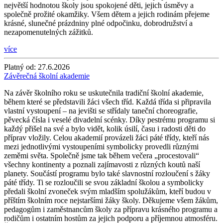
největší hodnotou školy jsou spokojené děti, jejich úsměvy a
společně prožité okamžiky. Všem dětem a jejich rodinám přejeme
krásné, slunečné prázdniny plné odpočinku, dobrodružství a
nezapomenutelných zážitků.
více
Platný od:
27.6.2026
Závěrečná školní akademie
Na závěr školního roku se uskutečnila tradiční školní akademie,
během které se představili žáci všech tříd. Každá třída si připravila
vlastní vystoupení – na jevišti se střídaly taneční choreografie,
pěvecká čísla i veselé divadelní scénky. Díky pestrému programu si
každý přišel na své a bylo vidět, kolik úsilí, času i radosti děti do
příprav vložily. Celou akademií provázeli žáci páté třídy, kteří nás
mezi jednotlivými vystoupeními symbolicky provedli různými
zeměmi světa. Společně jsme tak během večera „procestovali“
všechny kontinenty a poznali zajímavosti z různých koutů naší
planety. Součástí programu bylo také slavnostní rozloučení s žáky
páté třídy. Ti se rozloučili se svou základní školou a symbolicky
předali školní zvoneček svým mladším spolužákům, kteří budou v
příštím školním roce nejstaršími žáky školy. Děkujeme všem žákům,
pedagogům i zaměstnancům školy za přípravu krásného programu a
rodičům i ostatním hostům za jejich podporu a příjemnou atmosféru.