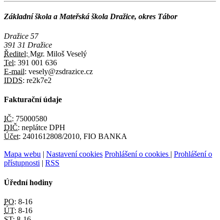
Základní škola a Mateřská škola Dražice, okres Tábor
Dražice 57
391 31 Dražice
Ředitel:
Mgr. Miloš Veselý
Tel:
391 001 636
E-mail:
vesely@zsdrazice.cz
IDDS:
re2k7e2
Fakturační údaje
IČ:
75000580
DIČ:
neplátce DPH
Účet:
2401612808/2010, FIO BANKA
Mapa webu
|
Nastavení cookies
Prohlášení o cookies
|
Prohlášení o
přístupnosti
|
RSS
Úřední hodiny
PO:
8-16
ÚT:
8-16
ST:
8-16