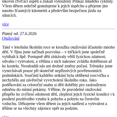
šikovní čtvrťáci uspěli a získali vytoužený Průkaz mladého cyklisty.
Všem dětem srdečně gratulujeme k jejich úspěchu a přejeme jim
mnoho šťastných kilometrů a především bezpečnou jízdu na
silnicích.
více
Platný od:
27.6.2026
Otužování
Také v letošním školním roce se kroužku otužování účastnilo mnoho
dětí. V říjnu jsme začínali pozvolna – v tričkách jsme společně
vybíhali k lípě. Postupně děti získávaly větší fyzickou zdatnost,
odvahu i vytrvalost, a většina z nich nakonec zvládla doběhnout až
ke kostelu. Neodradili nás ani drobné změny počasí. Tréninky jsme
vynechávali pouze při skutečně nepříznivých povětrnostních
podmínkách. Součástí každého setkání byla oblíbená rozcvička a
nechybělo ani závěrečné vyvrcholení školního roku. Jako
poděkování za celoroční snahu si děti doběhly pro zaslouženou
odměnu do místní pekárny. Věříme, že pravidelné otužování
přispělo ke zvýšení odolnosti dětí, zlepšení jejich fyzické kondice i k
posílení pozitivního vztahu k pohybu a pobytu na čerstvém
vzduchu. Děkujeme všem dětem za jejich nadšení a vytrvalost a
těšíme se na všechny zájemce opět na podzim.