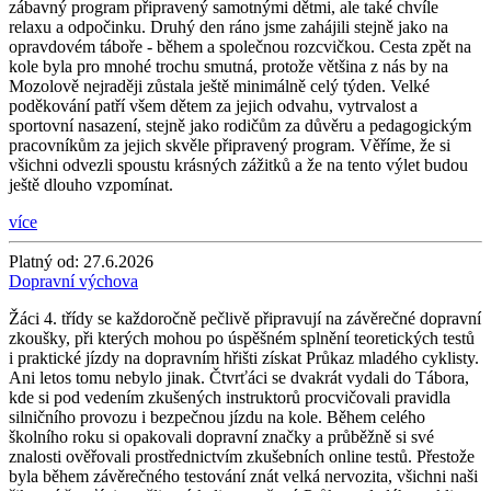
zábavný program připravený samotnými dětmi, ale také chvíle
relaxu a odpočinku. Druhý den ráno jsme zahájili stejně jako na
opravdovém táboře - během a společnou rozcvičkou. Cesta zpět na
kole byla pro mnohé trochu smutná, protože většina z nás by na
Mozolově nejraději zůstala ještě minimálně celý týden. Velké
poděkování patří všem dětem za jejich odvahu, vytrvalost a
sportovní nasazení, stejně jako rodičům za důvěru a pedagogickým
pracovníkům za jejich skvěle připravený program. Věříme, že si
všichni odvezli spoustu krásných zážitků a že na tento výlet budou
ještě dlouho vzpomínat.
více
Platný od:
27.6.2026
Dopravní výchova
Žáci 4. třídy se každoročně pečlivě připravují na závěrečné dopravní
zkoušky, při kterých mohou po úspěšném splnění teoretických testů
i praktické jízdy na dopravním hřišti získat Průkaz mladého cyklisty.
Ani letos tomu nebylo jinak. Čtvrťáci se dvakrát vydali do Tábora,
kde si pod vedením zkušených instruktorů procvičovali pravidla
silničního provozu i bezpečnou jízdu na kole. Během celého
školního roku si opakovali dopravní značky a průběžně si své
znalosti ověřovali prostřednictvím zkušebních online testů. Přestože
byla během závěrečného testování znát velká nervozita, všichni naši