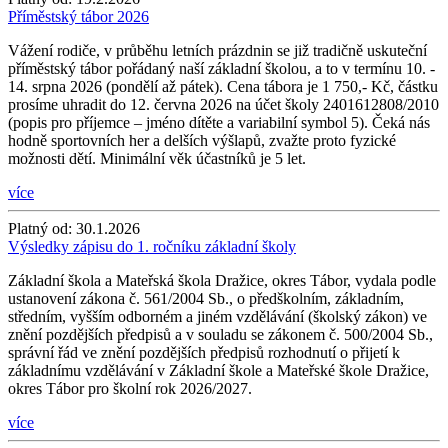
Příměstský tábor 2026
Vážení rodiče, v průběhu letních prázdnin se již tradičně uskuteční
příměstský tábor pořádaný naší základní školou, a to v termínu 10. -
14. srpna 2026 (pondělí až pátek). Cena tábora je 1 750,- Kč, částku
prosíme uhradit do 12. června 2026 na účet školy 2401612808/2010
(popis pro příjemce – jméno dítěte a variabilní symbol 5). Čeká nás
hodně sportovních her a delších výšlapů, zvažte proto fyzické
možnosti dětí. Minimální věk účastníků je 5 let.
více
Platný od:
30.1.2026
Výsledky zápisu do 1. ročníku základní školy
Základní škola a Mateřská škola Dražice, okres Tábor, vydala podle
ustanovení zákona č. 561/2004 Sb., o předškolním, základním,
středním, vyšším odborném a jiném vzdělávání (školský zákon) ve
znění pozdějších předpisů a v souladu se zákonem č. 500/2004 Sb.,
správní řád ve znění pozdějších předpisů rozhodnutí o přijetí k
základnímu vzdělávání v Základní škole a Mateřské škole Dražice,
okres Tábor pro školní rok 2026/2027.
více