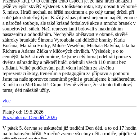
Plzeňský kraj. O to cennější tento úspěch je, že naši hráči dokázali
ještě vylepšit skvělý výsledek z loňského roku, kdy obsadili výborné
5. místo. Hráči nechali na hřišti maximum a po celý turnaj drželi při
sobě jako skutečný tým. Každý zápas přinesl nejenom napětí, emoce
a náročné souboje, ale také krásné fotbalové akce a mnoho branek v
soupeřových sítích. Naši reprezentanti bojovali s maximálním
nasazením a odhodláním. Nechyběla obětavost v obraně, skvělé
zákroky brankáře Šimona Vyroubala ani důležité branky Karla
Bočana, Mariána Horky, Miloše Veselého, Michala Balvína, Jakuba
Richtra a Adama Zídka v klíčových chvílích. Výsledek je o to
cennější, když si uvědomíme, že jsme celý turnaj odehráli pouze s
dvěma náhradníky a někteří hráči odehráli všech 110 minut bez
střídání. Velké poděkování patří všem hráčům za skvělou
reprezentaci školy, trenérům a pedagogům za přípravu a podporu.
Jsme na naše sportovce nesmírně pyšní a gratulujeme k nádhernému
3. místu na McDonald’s Cupu. Pevně věříme, že si tento fotbalový
turnaj děti náležitě užily.
více
Platný od:
19.5.2026
Pozvánka na Den dětí 2026
V pátek 5. června se uskuteční již tradiční Den dětí, a to od 17 hodin
na fotbalovém hřišti. Srdečně zveme všechny děti a rodiče, přijďte si