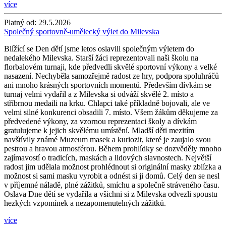
více
Platný od:
29.5.2026
Společný sportovně-umělecký výlet do Milevska
Blížící se Den dětí jsme letos oslavili společným výletem do
nedalekého Milevska. Starší žáci reprezentovali naši školu na
florbalovém turnaji, kde předvedli skvělé sportovní výkony a velké
nasazení. Nechyběla samozřejmě radost ze hry, podpora spoluhráčů
ani mnoho krásných sportovních momentů. Především dívkám se
turnaj velmi vydařil a z Milevska si odváží skvělé 2. místo a
stříbrnou medaili na krku. Chlapci také příkladně bojovali, ale ve
velmi silné konkurenci obsadili 7. místo. Všem žákům děkujeme za
předvedené výkony, za vzornou reprezentaci školy a dívkám
gratulujeme k jejich skvělému umístění. Mladší děti mezitím
navštívily známé Muzeum masek a kuriozit, které je zaujalo svou
pestrou a hravou atmosférou. Během prohlídky se dozvěděly mnoho
zajímavostí o tradicích, maskách a lidových slavnostech. Největší
radost jim udělala možnost prohlédnout si originální masky zblízka a
možnost si sami masku vyrobit a odnést si ji domů. Celý den se nesl
v příjemné náladě, plné zážitků, smíchu a společně stráveného času.
Oslava Dne dětí se vydařila a všichni si z Milevska odvezli spoustu
hezkých vzpomínek a nezapomenutelných zážitků.
více