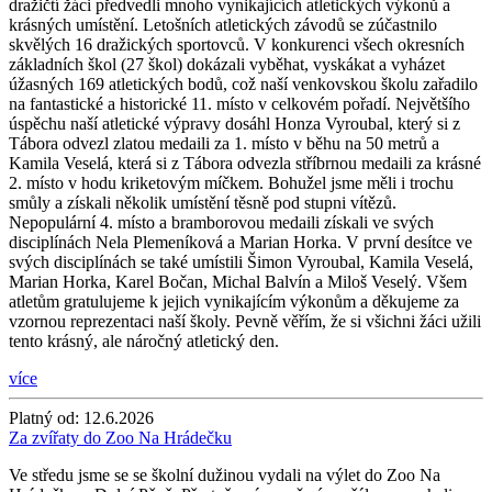
dražičtí žáci předvedli mnoho vynikajících atletických výkonů a
krásných umístění. Letošních atletických závodů se zúčastnilo
skvělých 16 dražických sportovců. V konkurenci všech okresních
základních škol (27 škol) dokázali vyběhat, vyskákat a vyházet
úžasných 169 atletických bodů, což naší venkovskou školu zařadilo
na fantastické a historické 11. místo v celkovém pořadí. Největšího
úspěchu naší atletické výpravy dosáhl Honza Vyroubal, který si z
Tábora odvezl zlatou medaili za 1. místo v běhu na 50 metrů a
Kamila Veselá, která si z Tábora odvezla stříbrnou medaili za krásné
2. místo v hodu kriketovým míčkem. Bohužel jsme měli i trochu
smůly a získali několik umístění těsně pod stupni vítězů.
Nepopulární 4. místo a bramborovou medaili získali ve svých
disciplínách Nela Plemeníková a Marian Horka. V první desítce ve
svých disciplínách se také umístili Šimon Vyroubal, Kamila Veselá,
Marian Horka, Karel Bočan, Michal Balvín a Miloš Veselý. Všem
atletům gratulujeme k jejich vynikajícím výkonům a děkujeme za
vzornou reprezentaci naší školy. Pevně věřím, že si všichni žáci užili
tento krásný, ale náročný atletický den.
více
Platný od:
12.6.2026
Za zvířaty do Zoo Na Hrádečku
Ve středu jsme se se školní dužinou vydali na výlet do Zoo Na