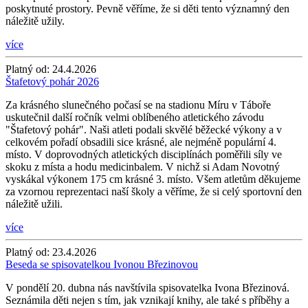
poskytnuté prostory. Pevně věříme, že si děti tento významný den
náležitě užily.
více
Platný od:
24.4.2026
Štafetový pohár 2026
Za krásného slunečného počasí se na stadionu Míru v Táboře
uskutečnil další ročník velmi oblíbeného atletického závodu
"Štafetový pohár". Naši atleti podali skvělé běžecké výkony a v
celkovém pořadí obsadili sice krásné, ale nejméně populární 4.
místo. V doprovodných atletických disciplínách poměřili síly ve
skoku z místa a hodu medicinbalem. V nichž si Adam Novotný
vyskákal výkonem 175 cm krásné 3. místo. Všem atletům děkujeme
za vzornou reprezentaci naší školy a věříme, že si celý sportovní den
náležitě užili.
více
Platný od:
23.4.2026
Beseda se spisovatelkou Ivonou Březinovou
V pondělí 20. dubna nás navštívila spisovatelka Ivona Březinová.
Seznámila děti nejen s tím, jak vznikají knihy, ale také s příběhy a