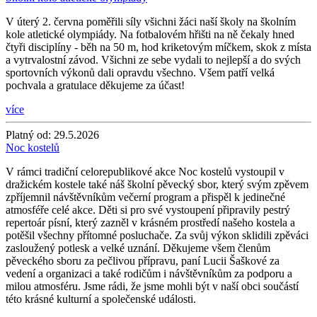
V úterý 2. června poměřili síly všichni žáci naší školy na školním
kole atletické olympiády. Na fotbalovém hřišti na ně čekaly hned
čtyři disciplíny - běh na 50 m, hod kriketovým míčkem, skok z místa
a vytrvalostní závod. Všichni ze sebe vydali to nejlepší a do svých
sportovních výkonů dali opravdu všechno. Všem patří velká
pochvala a gratulace děkujeme za účast!
více
Platný od:
29.5.2026
Noc kostelů
V rámci tradiční celorepublikové akce Noc kostelů vystoupil v
dražickém kostele také náš školní pěvecký sbor, který svým zpěvem
zpříjemnil návštěvníkům večerní program a přispěl k jedinečné
atmosféře celé akce. Děti si pro své vystoupení připravily pestrý
repertoár písní, který zazněl v krásném prostředí našeho kostela a
potěšil všechny přítomné posluchače. Za svůj výkon sklidili zpěváci
zasloužený potlesk a velké uznání. Děkujeme všem členům
pěveckého sboru za pečlivou přípravu, paní Lucii Šaškové za
vedení a organizaci a také rodičům i návštěvníkům za podporu a
milou atmosféru. Jsme rádi, že jsme mohli být v naší obci součástí
této krásné kulturní a společenské události.