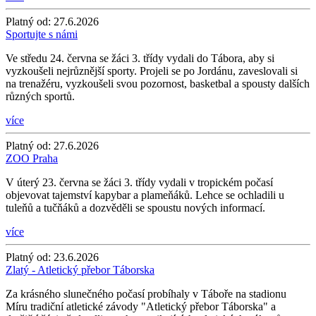
Platný od:
27.6.2026
Sportujte s námi
Ve středu 24. června se žáci 3. třídy vydali do Tábora, aby si
vyzkoušeli nejrůznější sporty. Projeli se po Jordánu, zaveslovali si
na trenažéru, vyzkoušeli svou pozornost, basketbal a spousty dalších
různých sportů.
více
Platný od:
27.6.2026
ZOO Praha
V úterý 23. června se žáci 3. třídy vydali v tropickém počasí
objevovat tajemství kapybar a plameňáků. Lehce se ochladili u
tuleňů a tučňáků a dozvěděli se spoustu nových informací.
více
Platný od:
23.6.2026
Zlatý - Atletický přebor Táborska
Za krásného slunečného počasí probíhaly v Táboře na stadionu
Míru tradiční atletické závody "Atletický přebor Táborska" a