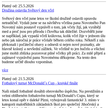
Platný od:
25.5.2026
Družina oslavila Světový den včel
Světový den včel jsme letos ve školní družině oslavili opravdu
netradičně. Vydali jsme se na návštěvu včelína pana Novotného Pan
Novotný nám poutavě vyprávěl o tom, jak včely žijí, jak vyrábějí
med a proč jsou pro přírodu i člověka tak důležité. Dozvěděli jsme
se například, jak vypadá včelí královna, kolik včel žije v jednom úlu
nebo jak náročná je práce včelaře během celého roku. Někteří z nás
překonali i počáteční obavy a odnesli si nejen nové poznatky, ale
hlavně krásný a nevšední zážitek. Ve včelíně to jen hučelo a všichni
jsme mohli zblízka pozorovat pilné včelky při práci. Za milé přijetí a
zajímavé vyprávění panu Novotnému děkujeme. Na tento den
budeme určitě dlouho vzpomínat.
více
Platný od:
21.5.2026
Fotbalový turnaj McDonald´s Cup - krajské finále
Naši mladí fotbalisté dosáhli obrovského úspěchu. Na prestižním a
velmi oblíbeném fotbalovém turnaji McDonald’s Cupu, který se
letos konal opět v daleké Plzni, vybojovali fantastické 3. místo v
kategorii malotřídních základních škol pro společný Jihočeský a