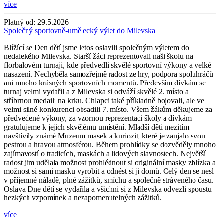
více
Platný od:
29.5.2026
Společný sportovně-umělecký výlet do Milevska
Blížící se Den dětí jsme letos oslavili společným výletem do
nedalekého Milevska. Starší žáci reprezentovali naši školu na
florbalovém turnaji, kde předvedli skvělé sportovní výkony a velké
nasazení. Nechyběla samozřejmě radost ze hry, podpora spoluhráčů
ani mnoho krásných sportovních momentů. Především dívkám se
turnaj velmi vydařil a z Milevska si odváží skvělé 2. místo a
stříbrnou medaili na krku. Chlapci také příkladně bojovali, ale ve
velmi silné konkurenci obsadili 7. místo. Všem žákům děkujeme za
předvedené výkony, za vzornou reprezentaci školy a dívkám
gratulujeme k jejich skvělému umístění. Mladší děti mezitím
navštívily známé Muzeum masek a kuriozit, které je zaujalo svou
pestrou a hravou atmosférou. Během prohlídky se dozvěděly mnoho
zajímavostí o tradicích, maskách a lidových slavnostech. Největší
radost jim udělala možnost prohlédnout si originální masky zblízka a
možnost si sami masku vyrobit a odnést si ji domů. Celý den se nesl
v příjemné náladě, plné zážitků, smíchu a společně stráveného času.
Oslava Dne dětí se vydařila a všichni si z Milevska odvezli spoustu
hezkých vzpomínek a nezapomenutelných zážitků.
více