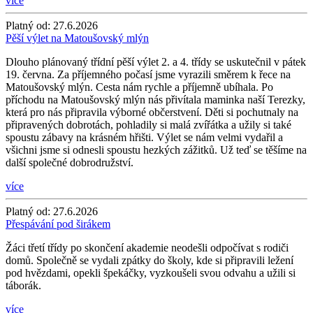
více
Platný od:
27.6.2026
Pěší výlet na Matoušovský mlýn
Dlouho plánovaný třídní pěší výlet 2. a 4. třídy se uskutečnil v pátek
19. června. Za příjemného počasí jsme vyrazili směrem k řece na
Matoušovský mlýn. Cesta nám rychle a příjemně ubíhala. Po
příchodu na Matoušovský mlýn nás přivítala maminka naší Terezky,
která pro nás připravila výborné občerstvení. Děti si pochutnaly na
připravených dobrotách, pohladily si malá zvířátka a užily si také
spoustu zábavy na krásném hřišti. Výlet se nám velmi vydařil a
všichni jsme si odnesli spoustu hezkých zážitků. Už teď se těšíme na
další společné dobrodružství.
více
Platný od:
27.6.2026
Přespávání pod širákem
Žáci třetí třídy po skončení akademie neodešli odpočívat s rodiči
domů. Společně se vydali zpátky do školy, kde si připravili ležení
pod hvězdami, opekli špekáčky, vyzkoušeli svou odvahu a užili si
táborák.
více