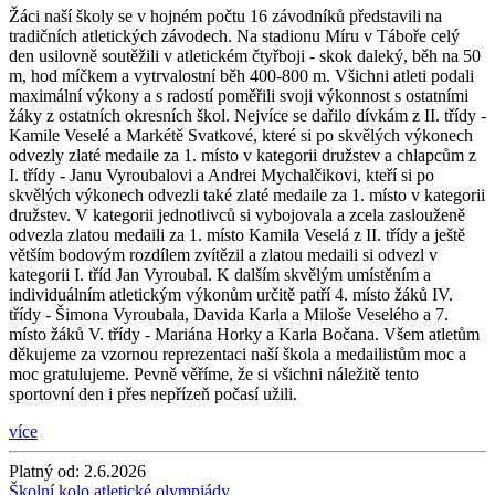
Žáci naší školy se v hojném počtu 16 závodníků představili na
tradičních atletických závodech. Na stadionu Míru v Táboře celý
den usilovně soutěžili v atletickém čtyřboji - skok daleký, běh na 50
m, hod míčkem a vytrvalostní běh 400-800 m. Všichni atleti podali
maximální výkony a s radostí poměřili svoji výkonnost s ostatními
žáky z ostatních okresních škol. Nejvíce se dařilo dívkám z II. třídy -
Kamile Veselé a Markétě Svatkové, které si po skvělých výkonech
odvezly zlaté medaile za 1. místo v kategorii družstev a chlapcům z
I. třídy - Janu Vyroubalovi a Andrei Mychalčikovi, kteří si po
skvělých výkonech odvezli také zlaté medaile za 1. místo v kategorii
družstev. V kategorii jednotlivců si vybojovala a zcela zaslouženě
odvezla zlatou medaili za 1. místo Kamila Veselá z II. třídy a ještě
větším bodovým rozdílem zvítězil a zlatou medaili si odvezl v
kategorii I. tříd Jan Vyroubal. K dalším skvělým umístěním a
individuálním atletickým výkonům určitě patří 4. místo žáků IV.
třídy - Šimona Vyroubala, Davida Karla a Miloše Veselého a 7.
místo žáků V. třídy - Mariána Horky a Karla Bočana. Všem atletům
děkujeme za vzornou reprezentaci naší škola a medailistům moc a
moc gratulujeme. Pevně věříme, že si všichni náležitě tento
sportovní den i přes nepřízeň počasí užili.
více
Platný od:
2.6.2026
Školní kolo atletické olympiády