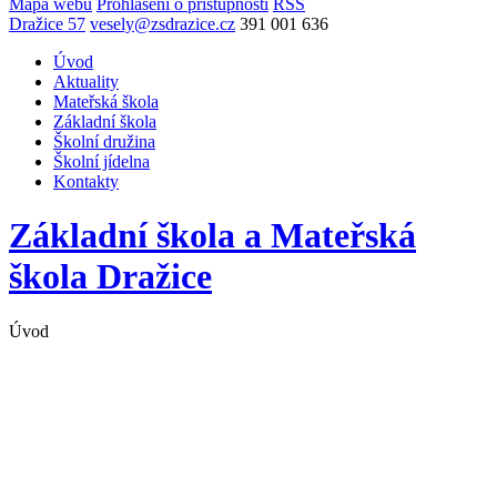
Mapa webu
Prohlášení o přístupnosti
RSS
Dražice 57
vesely@zsdrazice.cz
391 001 636
Úvod
Aktuality
Mateřská škola
Základní škola
Školní družina
Školní jídelna
Kontakty
Základní škola a Mateřská
škola
Dražice
Úvod