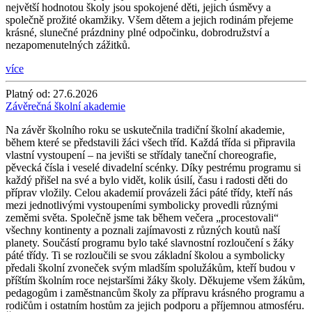
největší hodnotou školy jsou spokojené děti, jejich úsměvy a
společně prožité okamžiky. Všem dětem a jejich rodinám přejeme
krásné, slunečné prázdniny plné odpočinku, dobrodružství a
nezapomenutelných zážitků.
více
Platný od:
27.6.2026
Závěrečná školní akademie
Na závěr školního roku se uskutečnila tradiční školní akademie,
během které se představili žáci všech tříd. Každá třída si připravila
vlastní vystoupení – na jevišti se střídaly taneční choreografie,
pěvecká čísla i veselé divadelní scénky. Díky pestrému programu si
každý přišel na své a bylo vidět, kolik úsilí, času i radosti děti do
příprav vložily. Celou akademií provázeli žáci páté třídy, kteří nás
mezi jednotlivými vystoupeními symbolicky provedli různými
zeměmi světa. Společně jsme tak během večera „procestovali“
všechny kontinenty a poznali zajímavosti z různých koutů naší
planety. Součástí programu bylo také slavnostní rozloučení s žáky
páté třídy. Ti se rozloučili se svou základní školou a symbolicky
předali školní zvoneček svým mladším spolužákům, kteří budou v
příštím školním roce nejstaršími žáky školy. Děkujeme všem žákům,
pedagogům i zaměstnancům školy za přípravu krásného programu a
rodičům i ostatním hostům za jejich podporu a příjemnou atmosféru.