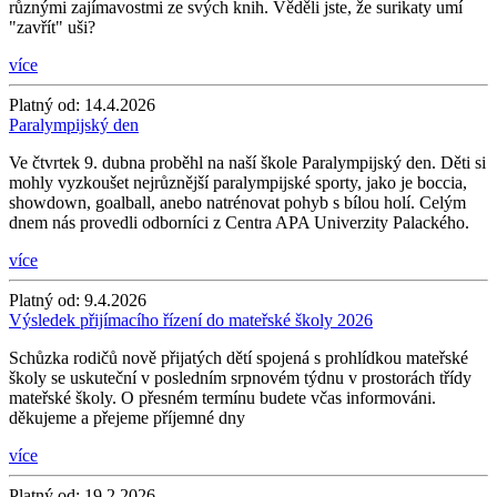
různými zajímavostmi ze svých knih. Věděli jste, že surikaty umí
"zavřít" uši?
více
Platný od:
14.4.2026
Paralympijský den
Ve čtvrtek 9. dubna proběhl na naší škole Paralympijský den. Děti si
mohly vyzkoušet nejrůznější paralympijské sporty, jako je boccia,
showdown, goalball, anebo natrénovat pohyb s bílou holí. Celým
dnem nás provedli odborníci z Centra APA Univerzity Palackého.
více
Platný od:
9.4.2026
Výsledek přijímacího řízení do mateřské školy 2026
Schůzka rodičů nově přijatých dětí spojená s prohlídkou mateřské
školy se uskuteční v posledním srpnovém týdnu v prostorách třídy
mateřské školy. O přesném termínu budete včas informováni.
děkujeme a přejeme příjemné dny
více
Platný od:
19.2.2026