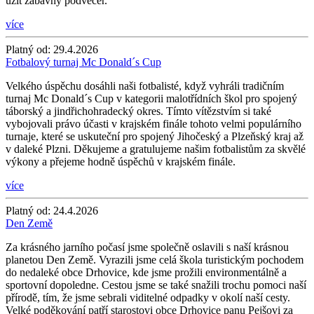
užít zábavný podvečer.
více
Platný od:
29.4.2026
Fotbalový turnaj Mc Donald´s Cup
Velkého úspěchu dosáhli naši fotbalisté, když vyhráli tradičním
turnaj Mc Donald´s Cup v kategorii malotřídních škol pro spojený
táborský a jindřichohradecký okres. Tímto vítězstvím si také
vybojovali právo účasti v krajském finále tohoto velmi populárního
turnaje, které se uskuteční pro spojený Jihočeský a Plzeňský kraj až
v daleké Plzni. Děkujeme a gratulujeme našim fotbalistům za skvělé
výkony a přejeme hodně úspěchů v krajském finále.
více
Platný od:
24.4.2026
Den Země
Za krásného jarního počasí jsme společně oslavili s naší krásnou
planetou Den Země. Vyrazili jsme celá škola turistickým pochodem
do nedaleké obce Drhovice, kde jsme prožili environmentálně a
sportovní dopoledne. Cestou jsme se také snažili trochu pomoci naší
přírodě, tím, že jsme sebrali viditelné odpadky v okolí naší cesty.
Velké poděkování patří starostovi obce Drhovice panu Pejšovi za