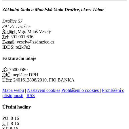
Základní škola a Mateřská škola Dražice, okres Tábor
Dražice 57
391 31 Dražice
Ředitel:
Mgr. Miloš Veselý
Tel:
391 001 636
E-mail:
vesely@zsdrazice.cz
IDDS:
re2k7e2
Fakturační údaje
IČ:
75000580
DIČ:
neplátce DPH
Účet:
2401612808/2010, FIO BANKA
Mapa webu
|
Nastavení cookies
Prohlášení o cookies
|
Prohlášení o
přístupnosti
|
RSS
Úřední hodiny
PO:
8-16
ÚT:
8-16
ST:
8-16