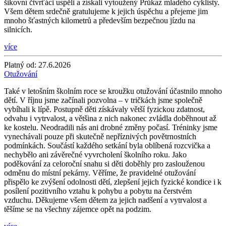
šikovní čtvrťáci uspěli a získali vytoužený Průkaz mladého cyklisty.
Všem dětem srdečně gratulujeme k jejich úspěchu a přejeme jim
mnoho šťastných kilometrů a především bezpečnou jízdu na
silnicích.
více
Platný od:
27.6.2026
Otužování
Také v letošním školním roce se kroužku otužování účastnilo mnoho
dětí. V říjnu jsme začínali pozvolna – v tričkách jsme společně
vybíhali k lípě. Postupně děti získávaly větší fyzickou zdatnost,
odvahu i vytrvalost, a většina z nich nakonec zvládla doběhnout až
ke kostelu. Neodradili nás ani drobné změny počasí. Tréninky jsme
vynechávali pouze při skutečně nepříznivých povětrnostních
podmínkách. Součástí každého setkání byla oblíbená rozcvička a
nechybělo ani závěrečné vyvrcholení školního roku. Jako
poděkování za celoroční snahu si děti doběhly pro zaslouženou
odměnu do místní pekárny. Věříme, že pravidelné otužování
přispělo ke zvýšení odolnosti dětí, zlepšení jejich fyzické kondice i k
posílení pozitivního vztahu k pohybu a pobytu na čerstvém
vzduchu. Děkujeme všem dětem za jejich nadšení a vytrvalost a
těšíme se na všechny zájemce opět na podzim.