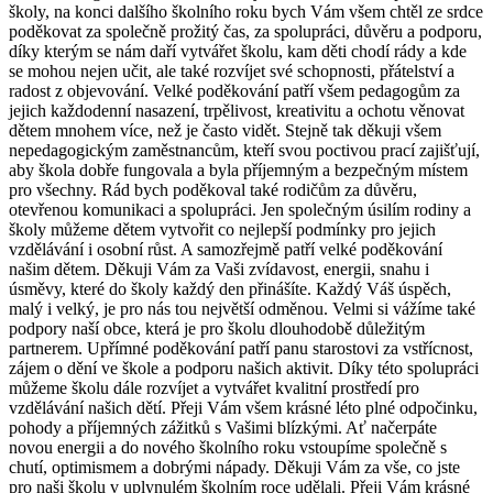
školy, na konci dalšího školního roku bych Vám všem chtěl ze srdce
poděkovat za společně prožitý čas, za spolupráci, důvěru a podporu,
díky kterým se nám daří vytvářet školu, kam děti chodí rády a kde
se mohou nejen učit, ale také rozvíjet své schopnosti, přátelství a
radost z objevování. Velké poděkování patří všem pedagogům za
jejich každodenní nasazení, trpělivost, kreativitu a ochotu věnovat
dětem mnohem více, než je často vidět. Stejně tak děkuji všem
nepedagogickým zaměstnancům, kteří svou poctivou prací zajišťují,
aby škola dobře fungovala a byla příjemným a bezpečným místem
pro všechny. Rád bych poděkoval také rodičům za důvěru,
otevřenou komunikaci a spolupráci. Jen společným úsilím rodiny a
školy můžeme dětem vytvořit co nejlepší podmínky pro jejich
vzdělávání i osobní růst. A samozřejmě patří velké poděkování
našim dětem. Děkuji Vám za Vaši zvídavost, energii, snahu i
úsměvy, které do školy každý den přinášíte. Každý Váš úspěch,
malý i velký, je pro nás tou největší odměnou. Velmi si vážíme také
podpory naší obce, která je pro školu dlouhodobě důležitým
partnerem. Upřímné poděkování patří panu starostovi za vstřícnost,
zájem o dění ve škole a podporu našich aktivit. Díky této spolupráci
můžeme školu dále rozvíjet a vytvářet kvalitní prostředí pro
vzdělávání našich dětí. Přeji Vám všem krásné léto plné odpočinku,
pohody a příjemných zážitků s Vašimi blízkými. Ať načerpáte
novou energii a do nového školního roku vstoupíme společně s
chutí, optimismem a dobrými nápady. Děkuji Vám za vše, co jste
pro naši školu v uplynulém školním roce udělali. Přeji Vám krásné