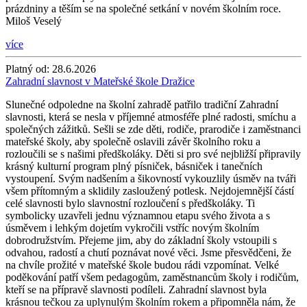
prázdniny a těším se na společné setkání v novém školním roce.
Miloš Veselý
více
Platný od:
28.6.2026
Zahradní slavnost v Mateřské škole Dražice
Slunečné odpoledne na školní zahradě patřilo tradiční Zahradní
slavnosti, která se nesla v příjemné atmosféře plné radosti, smíchu a
společných zážitků. Sešli se zde děti, rodiče, prarodiče i zaměstnanci
mateřské školy, aby společně oslavili závěr školního roku a
rozloučili se s našimi předškoláky. Děti si pro své nejbližší připravily
krásný kulturní program plný písniček, básniček i tanečních
vystoupení. Svým nadšením a šikovností vykouzlily úsměv na tváři
všem přítomným a sklidily zasloužený potlesk. Nejdojemnější částí
celé slavnosti bylo slavnostní rozloučení s předškoláky. Ti
symbolicky uzavřeli jednu významnou etapu svého života a s
úsměvem i lehkým dojetím vykročili vstříc novým školním
dobrodružstvím. Přejeme jim, aby do základní školy vstoupili s
odvahou, radostí a chutí poznávat nové věci. Jsme přesvědčeni, že
na chvíle prožité v mateřské škole budou rádi vzpomínat. Velké
poděkování patří všem pedagogům, zaměstnancům školy i rodičům,
kteří se na přípravě slavnosti podíleli. Zahradní slavnost byla
krásnou tečkou za uplynulým školním rokem a připomněla nám, že