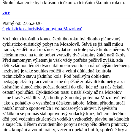
Školní akademie byla krásnou tečkou za letošním školním rokem.
více
Platný od:
27.6.2026
Cyklisticko - turistiský pobyt na Mozolově
Vrcholem letošního konce školního roku byl dlouho plánovaný
cyklisticko-turistický pobyt na Mozolově. Stává se již naší milou
tradicí, že děti mají možnost vydat se na kole právě tímto směrem. V
letošním roce na tento pobyt vyrazily dvě skupiny žáků naší školy.
Před samotným výletem je však vždy potřeba pečlivě zvážit, zda
děti zvládnou téměř dvacetikilometrovou trasu náročnějším terénem,
nezbytný je také souhlas rodičů a velmi důkladná kontrola
technického stavu jízdního kola. Pod bedlivým dohledem
pedagogických pracovníků jsme úspěšně zdolávali kilometry a za
krásného slunečného počasí dorazili do cíle, kde už na nás čekali
ostatní spolužáci. Cyklistickou trasu z naší školy až na Mozolov
jsme hravě zvládli za 2,5 hodiny. Samotný pobyt na Mozolově byl
jako z pohádky o vysněném dětském táboře. Místní přírodní areál
nabízí mnoho sportovních i volnočasových aktivit. Největším
zážitkem se pro nás stal opravdový vodácký kurz, během kterého si
děti pod vedením zkušených vodáků vyzkoušely plavbu na kánoích
a kajacích. Během dvoudenního pobytu nechybělo dětem prakticky
nic - koupání a vodní hrátky, večerní opékání buřtů, společné hry a