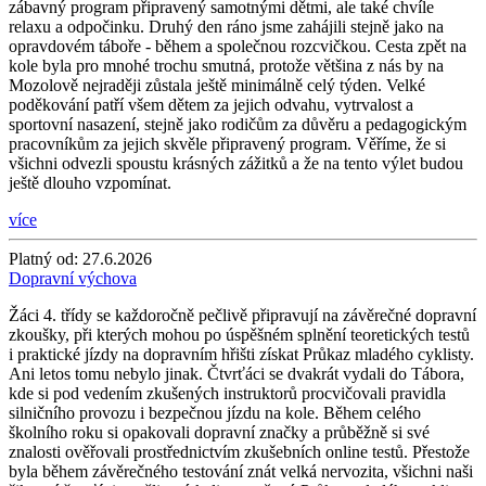
zábavný program připravený samotnými dětmi, ale také chvíle
relaxu a odpočinku. Druhý den ráno jsme zahájili stejně jako na
opravdovém táboře - během a společnou rozcvičkou. Cesta zpět na
kole byla pro mnohé trochu smutná, protože většina z nás by na
Mozolově nejraději zůstala ještě minimálně celý týden. Velké
poděkování patří všem dětem za jejich odvahu, vytrvalost a
sportovní nasazení, stejně jako rodičům za důvěru a pedagogickým
pracovníkům za jejich skvěle připravený program. Věříme, že si
všichni odvezli spoustu krásných zážitků a že na tento výlet budou
ještě dlouho vzpomínat.
více
Platný od:
27.6.2026
Dopravní výchova
Žáci 4. třídy se každoročně pečlivě připravují na závěrečné dopravní
zkoušky, při kterých mohou po úspěšném splnění teoretických testů
i praktické jízdy na dopravním hřišti získat Průkaz mladého cyklisty.
Ani letos tomu nebylo jinak. Čtvrťáci se dvakrát vydali do Tábora,
kde si pod vedením zkušených instruktorů procvičovali pravidla
silničního provozu i bezpečnou jízdu na kole. Během celého
školního roku si opakovali dopravní značky a průběžně si své
znalosti ověřovali prostřednictvím zkušebních online testů. Přestože
byla během závěrečného testování znát velká nervozita, všichni naši