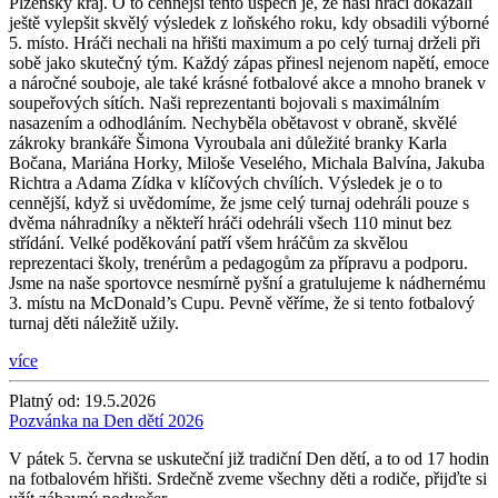
Plzeňský kraj. O to cennější tento úspěch je, že naši hráči dokázali
ještě vylepšit skvělý výsledek z loňského roku, kdy obsadili výborné
5. místo. Hráči nechali na hřišti maximum a po celý turnaj drželi při
sobě jako skutečný tým. Každý zápas přinesl nejenom napětí, emoce
a náročné souboje, ale také krásné fotbalové akce a mnoho branek v
soupeřových sítích. Naši reprezentanti bojovali s maximálním
nasazením a odhodláním. Nechyběla obětavost v obraně, skvělé
zákroky brankáře Šimona Vyroubala ani důležité branky Karla
Bočana, Mariána Horky, Miloše Veselého, Michala Balvína, Jakuba
Richtra a Adama Zídka v klíčových chvílích. Výsledek je o to
cennější, když si uvědomíme, že jsme celý turnaj odehráli pouze s
dvěma náhradníky a někteří hráči odehráli všech 110 minut bez
střídání. Velké poděkování patří všem hráčům za skvělou
reprezentaci školy, trenérům a pedagogům za přípravu a podporu.
Jsme na naše sportovce nesmírně pyšní a gratulujeme k nádhernému
3. místu na McDonald’s Cupu. Pevně věříme, že si tento fotbalový
turnaj děti náležitě užily.
více
Platný od:
19.5.2026
Pozvánka na Den dětí 2026
V pátek 5. června se uskuteční již tradiční Den dětí, a to od 17 hodin
na fotbalovém hřišti. Srdečně zveme všechny děti a rodiče, přijďte si