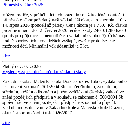
Příměstský tábor 2026
Vážení rodiče, v průběhu letních prázdnin se již tradičně uskuteční
příměstský tábor pořádaný naší základní školou, a to v termínu 10. -
14. srpna 2026 (pondělí až pátek). Cena tábora je 1 750,- Kč, částku
prosíme uhradit do 12. června 2026 na účet školy 2401612808/2010
(popis pro příjemce – jméno dítěte a variabilní symbol 5). Čeká nás
hodně sportovních her a delších výšlapů, zvažte proto fyzické
možnosti dětí. Minimální věk účastníků je 5 let.
více
Platný od:
30.1.2026
Výsledky zápisu do 1. ročníku základní školy
Základní škola a Mateřská škola Dražice, okres Tábor, vydala podle
ustanovení zákona č. 561/2004 Sb., o předškolním, základním,
středním, vyšším odborném a jiném vzdělávání (školský zákon) ve
znění pozdějších předpisů a v souladu se zákonem č. 500/2004 Sb.,
správní řád ve znění pozdějších předpisů rozhodnutí o přijetí k
základnímu vzdělávání v Základní škole a Mateřské škole Dražice,
okres Tábor pro školní rok 2026/2027.
více