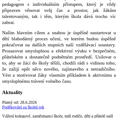
pedagogem s individuálním přístupem, který je vždy
připraven věnovat svůj čas a prostor, jak žákům
talentovaným, tak i těm, kterým škola dává trochu víc
zabrat.
Naším hlavním cílem a snahou je úspěšně nastartovat u
dětí blahodárný proces učení, ve kterém budou úspěšně
pokračovat na dalších stupních naší vzdělávací soustavy.
Prosazovat smysluplnou a efektivní výuku v bezpečném,
přátelském a dostatečně podnětném prostředí. Usilovat o
to, aby se žáci do školy těšili, chodili rádi s vidinou toho,
že zažijí opět něco nového, zajímavého a netradičního.
Vést a motivovat žáky vlastním příkladem k aktivnímu a
smysluplnému trávení volného času.
Aktuality
Platný od:
28.6.2026
Poděkování za školní rok
Vážení kolegové, zaměstnanci školy, milí rodiče, děti a přátelé naší