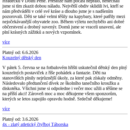
Hrádečku v Dolní Pěně. Přestože nám počasí nepřálo, nenechali
jsme si tím zkazit dobou náladu. Největší obdiv sklidili lvi, kteří se
nám předváděli v celé své kráse a dlouho jsme je s nadšením
pozorovali. Děti se také velmi těšily na kapybary, které patřily mezi
nejočekávanější obyvatele zoo. Během výletu nechybělo ani dobré
občerstvení a drobný suvenýr. Domů jsme se vraceli unavení, ale
plní krásných zážitků a nových vzpomínek.
více
Platný od:
6.6.2026
Kouzelný dětský den
V pátek 5. června se na fotbalovém hřišti uskutečnil dětský den plný
kouzelných postaviček z říše pohádek a fantazie. Děti na
stanovištích plnily nejrůznější úkoly, za které pak získaly odměny.
Následovalo předtančení dívek ze školního tanečního kroužku a
diskotéka. Všichni jsme si odpoledne i večer moc užili a těšíme se
na příští akci! Zároveň moc a moc děkujeme všem sponzorům,
kterých se letos zapojilo opravdu hodně. Srdečně děkujeme!
více
Platný od:
3.6.2026
4x - zlatý atletický čtyřboj Táborska