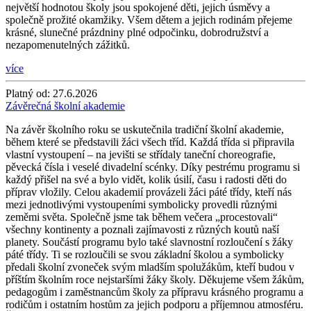
největší hodnotou školy jsou spokojené děti, jejich úsměvy a
společně prožité okamžiky. Všem dětem a jejich rodinám přejeme
krásné, slunečné prázdniny plné odpočinku, dobrodružství a
nezapomenutelných zážitků.
více
Platný od:
27.6.2026
Závěrečná školní akademie
Na závěr školního roku se uskutečnila tradiční školní akademie,
během které se představili žáci všech tříd. Každá třída si připravila
vlastní vystoupení – na jevišti se střídaly taneční choreografie,
pěvecká čísla i veselé divadelní scénky. Díky pestrému programu si
každý přišel na své a bylo vidět, kolik úsilí, času i radosti děti do
příprav vložily. Celou akademií provázeli žáci páté třídy, kteří nás
mezi jednotlivými vystoupeními symbolicky provedli různými
zeměmi světa. Společně jsme tak během večera „procestovali“
všechny kontinenty a poznali zajímavosti z různých koutů naší
planety. Součástí programu bylo také slavnostní rozloučení s žáky
páté třídy. Ti se rozloučili se svou základní školou a symbolicky
předali školní zvoneček svým mladším spolužákům, kteří budou v
příštím školním roce nejstaršími žáky školy. Děkujeme všem žákům,
pedagogům i zaměstnancům školy za přípravu krásného programu a
rodičům i ostatním hostům za jejich podporu a příjemnou atmosféru.