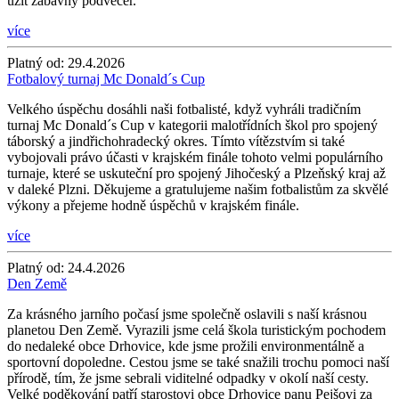
užít zábavný podvečer.
více
Platný od:
29.4.2026
Fotbalový turnaj Mc Donald´s Cup
Velkého úspěchu dosáhli naši fotbalisté, když vyhráli tradičním
turnaj Mc Donald´s Cup v kategorii malotřídních škol pro spojený
táborský a jindřichohradecký okres. Tímto vítězstvím si také
vybojovali právo účasti v krajském finále tohoto velmi populárního
turnaje, které se uskuteční pro spojený Jihočeský a Plzeňský kraj až
v daleké Plzni. Děkujeme a gratulujeme našim fotbalistům za skvělé
výkony a přejeme hodně úspěchů v krajském finále.
více
Platný od:
24.4.2026
Den Země
Za krásného jarního počasí jsme společně oslavili s naší krásnou
planetou Den Země. Vyrazili jsme celá škola turistickým pochodem
do nedaleké obce Drhovice, kde jsme prožili environmentálně a
sportovní dopoledne. Cestou jsme se také snažili trochu pomoci naší
přírodě, tím, že jsme sebrali viditelné odpadky v okolí naší cesty.
Velké poděkování patří starostovi obce Drhovice panu Pejšovi za