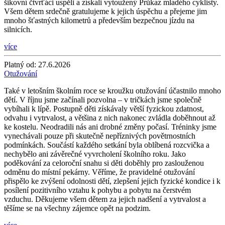
šikovní čtvrťáci uspěli a získali vytoužený Průkaz mladého cyklisty.
Všem dětem srdečně gratulujeme k jejich úspěchu a přejeme jim
mnoho šťastných kilometrů a především bezpečnou jízdu na
silnicích.
více
Platný od:
27.6.2026
Otužování
Také v letošním školním roce se kroužku otužování účastnilo mnoho
dětí. V říjnu jsme začínali pozvolna – v tričkách jsme společně
vybíhali k lípě. Postupně děti získávaly větší fyzickou zdatnost,
odvahu i vytrvalost, a většina z nich nakonec zvládla doběhnout až
ke kostelu. Neodradili nás ani drobné změny počasí. Tréninky jsme
vynechávali pouze při skutečně nepříznivých povětrnostních
podmínkách. Součástí každého setkání byla oblíbená rozcvička a
nechybělo ani závěrečné vyvrcholení školního roku. Jako
poděkování za celoroční snahu si děti doběhly pro zaslouženou
odměnu do místní pekárny. Věříme, že pravidelné otužování
přispělo ke zvýšení odolnosti dětí, zlepšení jejich fyzické kondice i k
posílení pozitivního vztahu k pohybu a pobytu na čerstvém
vzduchu. Děkujeme všem dětem za jejich nadšení a vytrvalost a
těšíme se na všechny zájemce opět na podzim.