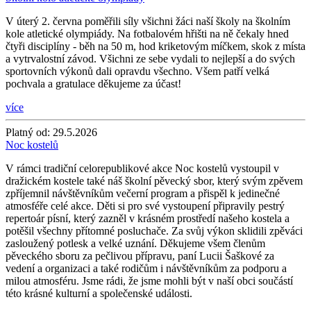
V úterý 2. června poměřili síly všichni žáci naší školy na školním
kole atletické olympiády. Na fotbalovém hřišti na ně čekaly hned
čtyři disciplíny - běh na 50 m, hod kriketovým míčkem, skok z místa
a vytrvalostní závod. Všichni ze sebe vydali to nejlepší a do svých
sportovních výkonů dali opravdu všechno. Všem patří velká
pochvala a gratulace děkujeme za účast!
více
Platný od:
29.5.2026
Noc kostelů
V rámci tradiční celorepublikové akce Noc kostelů vystoupil v
dražickém kostele také náš školní pěvecký sbor, který svým zpěvem
zpříjemnil návštěvníkům večerní program a přispěl k jedinečné
atmosféře celé akce. Děti si pro své vystoupení připravily pestrý
repertoár písní, který zazněl v krásném prostředí našeho kostela a
potěšil všechny přítomné posluchače. Za svůj výkon sklidili zpěváci
zasloužený potlesk a velké uznání. Děkujeme všem členům
pěveckého sboru za pečlivou přípravu, paní Lucii Šaškové za
vedení a organizaci a také rodičům i návštěvníkům za podporu a
milou atmosféru. Jsme rádi, že jsme mohli být v naší obci součástí
této krásné kulturní a společenské události.