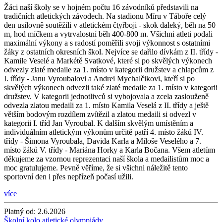
Žáci naší školy se v hojném počtu 16 závodníků představili na
tradičních atletických závodech. Na stadionu Míru v Táboře celý
den usilovně soutěžili v atletickém čtyřboji - skok daleký, běh na 50
m, hod míčkem a vytrvalostní běh 400-800 m. Všichni atleti podali
maximální výkony a s radostí poměřili svoji výkonnost s ostatními
žáky z ostatních okresních škol. Nejvíce se dařilo dívkám z II. třídy -
Kamile Veselé a Markétě Svatkové, které si po skvělých výkonech
odvezly zlaté medaile za 1. místo v kategorii družstev a chlapcům z
I. třídy - Janu Vyroubalovi a Andrei Mychalčikovi, kteří si po
skvělých výkonech odvezli také zlaté medaile za 1. místo v kategorii
družstev. V kategorii jednotlivců si vybojovala a zcela zaslouženě
odvezla zlatou medaili za 1. místo Kamila Veselá z II. třídy a ještě
větším bodovým rozdílem zvítězil a zlatou medaili si odvezl v
kategorii I. tříd Jan Vyroubal. K dalším skvělým umístěním a
individuálním atletickým výkonům určitě patří 4. místo žáků IV.
třídy - Šimona Vyroubala, Davida Karla a Miloše Veselého a 7.
místo žáků V. třídy - Mariána Horky a Karla Bočana. Všem atletům
děkujeme za vzornou reprezentaci naší škola a medailistům moc a
moc gratulujeme. Pevně věříme, že si všichni náležitě tento
sportovní den i přes nepřízeň počasí užili.
více
Platný od:
2.6.2026
Školní kolo atletické olympiády