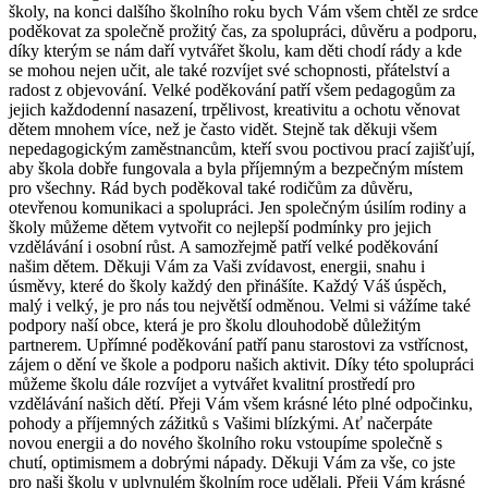
školy, na konci dalšího školního roku bych Vám všem chtěl ze srdce
poděkovat za společně prožitý čas, za spolupráci, důvěru a podporu,
díky kterým se nám daří vytvářet školu, kam děti chodí rády a kde
se mohou nejen učit, ale také rozvíjet své schopnosti, přátelství a
radost z objevování. Velké poděkování patří všem pedagogům za
jejich každodenní nasazení, trpělivost, kreativitu a ochotu věnovat
dětem mnohem více, než je často vidět. Stejně tak děkuji všem
nepedagogickým zaměstnancům, kteří svou poctivou prací zajišťují,
aby škola dobře fungovala a byla příjemným a bezpečným místem
pro všechny. Rád bych poděkoval také rodičům za důvěru,
otevřenou komunikaci a spolupráci. Jen společným úsilím rodiny a
školy můžeme dětem vytvořit co nejlepší podmínky pro jejich
vzdělávání i osobní růst. A samozřejmě patří velké poděkování
našim dětem. Děkuji Vám za Vaši zvídavost, energii, snahu i
úsměvy, které do školy každý den přinášíte. Každý Váš úspěch,
malý i velký, je pro nás tou největší odměnou. Velmi si vážíme také
podpory naší obce, která je pro školu dlouhodobě důležitým
partnerem. Upřímné poděkování patří panu starostovi za vstřícnost,
zájem o dění ve škole a podporu našich aktivit. Díky této spolupráci
můžeme školu dále rozvíjet a vytvářet kvalitní prostředí pro
vzdělávání našich dětí. Přeji Vám všem krásné léto plné odpočinku,
pohody a příjemných zážitků s Vašimi blízkými. Ať načerpáte
novou energii a do nového školního roku vstoupíme společně s
chutí, optimismem a dobrými nápady. Děkuji Vám za vše, co jste
pro naši školu v uplynulém školním roce udělali. Přeji Vám krásné