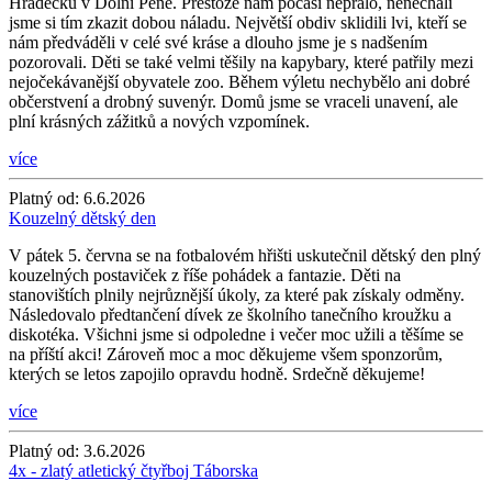
Hrádečku v Dolní Pěně. Přestože nám počasí nepřálo, nenechali
jsme si tím zkazit dobou náladu. Největší obdiv sklidili lvi, kteří se
nám předváděli v celé své kráse a dlouho jsme je s nadšením
pozorovali. Děti se také velmi těšily na kapybary, které patřily mezi
nejočekávanější obyvatele zoo. Během výletu nechybělo ani dobré
občerstvení a drobný suvenýr. Domů jsme se vraceli unavení, ale
plní krásných zážitků a nových vzpomínek.
více
Platný od:
6.6.2026
Kouzelný dětský den
V pátek 5. června se na fotbalovém hřišti uskutečnil dětský den plný
kouzelných postaviček z říše pohádek a fantazie. Děti na
stanovištích plnily nejrůznější úkoly, za které pak získaly odměny.
Následovalo předtančení dívek ze školního tanečního kroužku a
diskotéka. Všichni jsme si odpoledne i večer moc užili a těšíme se
na příští akci! Zároveň moc a moc děkujeme všem sponzorům,
kterých se letos zapojilo opravdu hodně. Srdečně děkujeme!
více
Platný od:
3.6.2026
4x - zlatý atletický čtyřboj Táborska