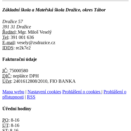
Základní škola a Mateřská škola Dražice, okres Tábor
Dražice 57
391 31 Dražice
Ředitel:
Mgr. Miloš Veselý
Tel:
391 001 636
E-mail:
vesely@zsdrazice.cz
IDDS:
re2k7e2
Fakturační údaje
IČ:
75000580
DIČ:
neplátce DPH
Účet:
2401612808/2010, FIO BANKA
Mapa webu
|
Nastavení cookies
Prohlášení o cookies
|
Prohlášení o
přístupnosti
|
RSS
Úřední hodiny
PO:
8-16
ÚT:
8-16
ST:
8-16