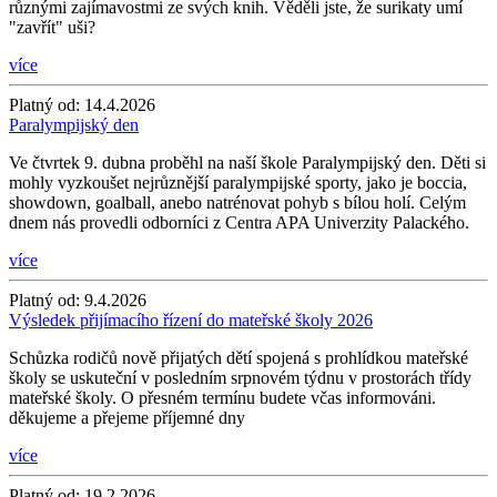
různými zajímavostmi ze svých knih. Věděli jste, že surikaty umí
"zavřít" uši?
více
Platný od:
14.4.2026
Paralympijský den
Ve čtvrtek 9. dubna proběhl na naší škole Paralympijský den. Děti si
mohly vyzkoušet nejrůznější paralympijské sporty, jako je boccia,
showdown, goalball, anebo natrénovat pohyb s bílou holí. Celým
dnem nás provedli odborníci z Centra APA Univerzity Palackého.
více
Platný od:
9.4.2026
Výsledek přijímacího řízení do mateřské školy 2026
Schůzka rodičů nově přijatých dětí spojená s prohlídkou mateřské
školy se uskuteční v posledním srpnovém týdnu v prostorách třídy
mateřské školy. O přesném termínu budete včas informováni.
děkujeme a přejeme příjemné dny
více
Platný od:
19.2.2026