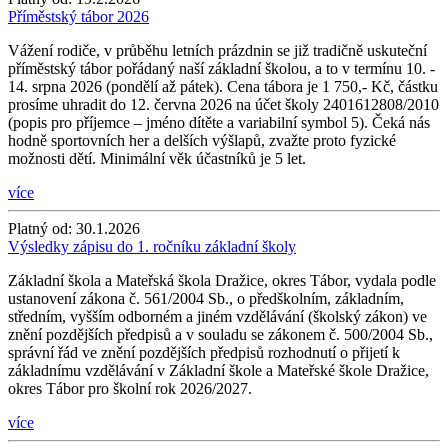
Příměstský tábor 2026
Vážení rodiče, v průběhu letních prázdnin se již tradičně uskuteční
příměstský tábor pořádaný naší základní školou, a to v termínu 10. -
14. srpna 2026 (pondělí až pátek). Cena tábora je 1 750,- Kč, částku
prosíme uhradit do 12. června 2026 na účet školy 2401612808/2010
(popis pro příjemce – jméno dítěte a variabilní symbol 5). Čeká nás
hodně sportovních her a delších výšlapů, zvažte proto fyzické
možnosti dětí. Minimální věk účastníků je 5 let.
více
Platný od:
30.1.2026
Výsledky zápisu do 1. ročníku základní školy
Základní škola a Mateřská škola Dražice, okres Tábor, vydala podle
ustanovení zákona č. 561/2004 Sb., o předškolním, základním,
středním, vyšším odborném a jiném vzdělávání (školský zákon) ve
znění pozdějších předpisů a v souladu se zákonem č. 500/2004 Sb.,
správní řád ve znění pozdějších předpisů rozhodnutí o přijetí k
základnímu vzdělávání v Základní škole a Mateřské škole Dražice,
okres Tábor pro školní rok 2026/2027.
více