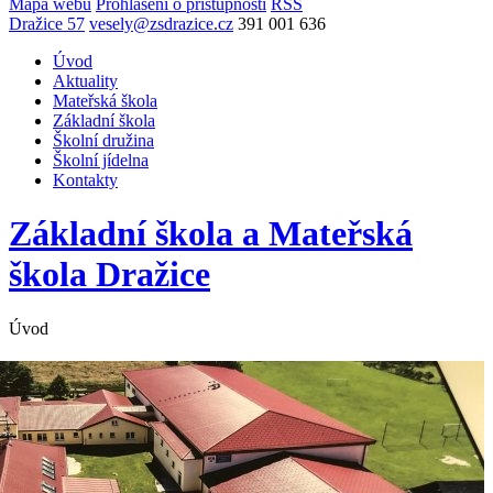
Mapa webu
Prohlášení o přístupnosti
RSS
Dražice 57
vesely@zsdrazice.cz
391 001 636
Úvod
Aktuality
Mateřská škola
Základní škola
Školní družina
Školní jídelna
Kontakty
Základní škola a Mateřská
škola
Dražice
Úvod