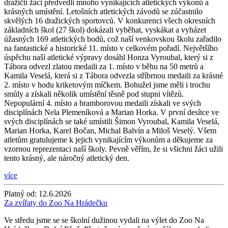
dražičtí žáci předvedli mnoho vynikajících atletických výkonů a
krásných umístění. Letošních atletických závodů se zúčastnilo
skvělých 16 dražických sportovců. V konkurenci všech okresních
základních škol (27 škol) dokázali vyběhat, vyskákat a vyházet
úžasných 169 atletických bodů, což naší venkovskou školu zařadilo
na fantastické a historické 11. místo v celkovém pořadí. Největšího
úspěchu naší atletické výpravy dosáhl Honza Vyroubal, který si z
Tábora odvezl zlatou medaili za 1. místo v běhu na 50 metrů a
Kamila Veselá, která si z Tábora odvezla stříbrnou medaili za krásné
2. místo v hodu kriketovým míčkem. Bohužel jsme měli i trochu
smůly a získali několik umístění těsně pod stupni vítězů.
Nepopulární 4. místo a bramborovou medaili získali ve svých
disciplínách Nela Plemeníková a Marian Horka. V první desítce ve
svých disciplínách se také umístili Šimon Vyroubal, Kamila Veselá,
Marian Horka, Karel Bočan, Michal Balvín a Miloš Veselý. Všem
atletům gratulujeme k jejich vynikajícím výkonům a děkujeme za
vzornou reprezentaci naší školy. Pevně věřím, že si všichni žáci užili
tento krásný, ale náročný atletický den.
více
Platný od:
12.6.2026
Za zvířaty do Zoo Na Hrádečku
Ve středu jsme se se školní dužinou vydali na výlet do Zoo Na