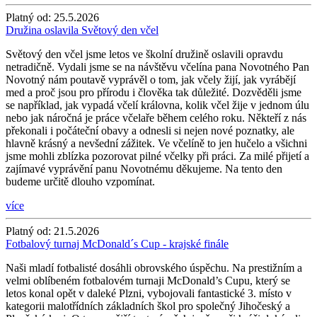
Platný od:
25.5.2026
Družina oslavila Světový den včel
Světový den včel jsme letos ve školní družině oslavili opravdu
netradičně. Vydali jsme se na návštěvu včelína pana Novotného Pan
Novotný nám poutavě vyprávěl o tom, jak včely žijí, jak vyrábějí
med a proč jsou pro přírodu i člověka tak důležité. Dozvěděli jsme
se například, jak vypadá včelí královna, kolik včel žije v jednom úlu
nebo jak náročná je práce včelaře během celého roku. Někteří z nás
překonali i počáteční obavy a odnesli si nejen nové poznatky, ale
hlavně krásný a nevšední zážitek. Ve včelíně to jen hučelo a všichni
jsme mohli zblízka pozorovat pilné včelky při práci. Za milé přijetí a
zajímavé vyprávění panu Novotnému děkujeme. Na tento den
budeme určitě dlouho vzpomínat.
více
Platný od:
21.5.2026
Fotbalový turnaj McDonald´s Cup - krajské finále
Naši mladí fotbalisté dosáhli obrovského úspěchu. Na prestižním a
velmi oblíbeném fotbalovém turnaji McDonald’s Cupu, který se
letos konal opět v daleké Plzni, vybojovali fantastické 3. místo v
kategorii malotřídních základních škol pro společný Jihočeský a