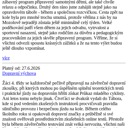
zábavný program připravený samotnými dětmi, ale také chvíle
relaxu a odpočinku. Druhý den ráno jsme zahájili stejně jako na
opravdovém táboře - během a společnou rozcvičkou. Cesta zpět na
kole byla pro mnohé trochu smutná, protože většina z nás by na
Mozolově nejraději zůstala ještě minimálně celý týden. Velké
poděkování patří všem dětem za jejich odvahu, vytrvalost a
sportovní nasazení, stejně jako rodičům za důvěru a pedagogickým
pracovníkům za jejich skvěle připravený program. Věříme, že si
všichni odvezli spoustu krásných zážitků a že na tento výlet budou
ještě dlouho vzpomínat.
více
Platný od:
27.6.2026
Dopravní výchova
Žáci 4. třídy se každoročně pečlivě připravují na závěrečné dopravní
zkoušky, při kterých mohou po úspěšném splnění teoretických testů
i praktické jízdy na dopravním hřišti získat Průkaz mladého cyklisty.
Ani letos tomu nebylo jinak. Čtvrťáci se dvakrát vydali do Tábora,
kde si pod vedením zkušených instruktorů procvičovali pravidla
silničního provozu i bezpečnou jízdu na kole. Během celého
školního roku si opakovali dopravní značky a průběžně si své
znalosti ověřovali prostřednictvím zkušebních online testů. Přestože
byla během závěrečného testování znát velká nervozita, všichni naši