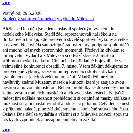
více
Platný od:
29.5.2026
Společný sportovně-umělecký výlet do Milevska
Blížící se Den dětí jsme letos oslavili společným výletem do
nedalekého Milevska. Starší žáci reprezentovali naši školu na
florbalovém turnaji, kde předvedli skvělé sportovní výkony a velké
nasazení. Nechyběla samozřejmě radost ze hry, podpora spoluhráčů
ani mnoho krásných sportovních momentů. Především dívkám se
turnaj velmi vydařil a z Milevska si odváží skvělé 2. místo a
stříbrnou medaili na krku. Chlapci také příkladně bojovali, ale ve
velmi silné konkurenci obsadili 7. místo. Všem žákům děkujeme za
předvedené výkony, za vzornou reprezentaci školy a dívkám
gratulujeme k jejich skvělému umístění. Mladší děti mezitím
navštívily známé Muzeum masek a kuriozit, které je zaujalo svou
pestrou a hravou atmosférou. Během prohlídky se dozvěděly mnoho
zajímavostí o tradicích, maskách a lidových slavnostech. Největší
radost jim udělala možnost prohlédnout si originální masky zblízka a
možnost si sami masku vyrobit a odnést si ji domů. Celý den se nesl
v příjemné náladě, plné zážitků, smíchu a společně stráveného času.
Oslava Dne dětí se vydařila a všichni si z Milevska odvezli spoustu
hezkých vzpomínek a nezapomenutelných zážitků.
více