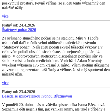
poskytnuté prostory. Pevně věříme, že si děti tento významný den
náležitě užily.
více
Platný od:
24.4.2026
Štafetový pohár 2026
Za krásného slunečného počasí se na stadionu Míru v Táboře
uskutečnil další ročník velmi oblíbeného atletického závodu
"Štafetový pohár". Naši atleti podali skvělé běžecké výkony a v
celkovém pořadí obsadili sice krásné, ale nejméně populární 4.
místo. V doprovodných atletických disciplínách poměřili síly ve
skoku z místa a hodu medicinbalem. V nichž si Adam Novotný
vyskákal výkonem 175 cm krásné 3. místo. Všem atletům děkujeme
za vzornou reprezentaci naší školy a věříme, že si celý sportovní den
náležitě užili.
více
Platný od:
23.4.2026
Beseda se spisovatelkou Ivonou Březinovou
V pondělí 20. dubna nás navštívila spisovatelka Ivona Březinová.
Seznámila děti nejen s tím, jak vznikají knihy, ale také s příběhy a