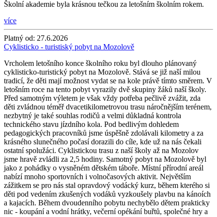
Školní akademie byla krásnou tečkou za letošním školním rokem.
více
Platný od:
27.6.2026
Cyklisticko - turistiský pobyt na Mozolově
Vrcholem letošního konce školního roku byl dlouho plánovaný
cyklisticko-turistický pobyt na Mozolově. Stává se již naší milou
tradicí, že děti mají možnost vydat se na kole právě tímto směrem. V
letošním roce na tento pobyt vyrazily dvě skupiny žáků naší školy.
Před samotným výletem je však vždy potřeba pečlivě zvážit, zda
děti zvládnou téměř dvacetikilometrovou trasu náročnějším terénem,
nezbytný je také souhlas rodičů a velmi důkladná kontrola
technického stavu jízdního kola. Pod bedlivým dohledem
pedagogických pracovníků jsme úspěšně zdolávali kilometry a za
krásného slunečného počasí dorazili do cíle, kde už na nás čekali
ostatní spolužáci. Cyklistickou trasu z naší školy až na Mozolov
jsme hravě zvládli za 2,5 hodiny. Samotný pobyt na Mozolově byl
jako z pohádky o vysněném dětském táboře. Místní přírodní areál
nabízí mnoho sportovních i volnočasových aktivit. Největším
zážitkem se pro nás stal opravdový vodácký kurz, během kterého si
děti pod vedením zkušených vodáků vyzkoušely plavbu na kánoích
a kajacích. Během dvoudenního pobytu nechybělo dětem prakticky
nic - koupání a vodní hrátky, večerní opékání buřtů, společné hry a