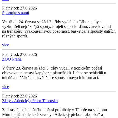
Platný od:
27.6.2026
Sportujte s námi
Ve středu 24. června se žáci 3. třídy vydali do Tábora, aby si
vyzkoušeli nejrůznější sporty. Projeli se po Jordánu, zaveslovali si
na trenažéru, vyzkoušeli svou pozornost, basketbal a spousty dalších
různých sportů.
více
Platný od:
27.6.2026
ZOO Praha
V úterý 23. června se žáci 3. třídy vydali v tropickém počasí
objevovat tajemství kapybar a plameňáků. Lehce se ochladili u
tuleňů a tučňáků a dozvěděli se spoustu nových informací.
více
Platný od:
23.6.2026
Zlatý - Atletický přebor Táborska
Za krásného slunečného počasí probíhaly v Táboře na stadionu
Míru tradiční atletické závody "Atletický přebor Táborska" a