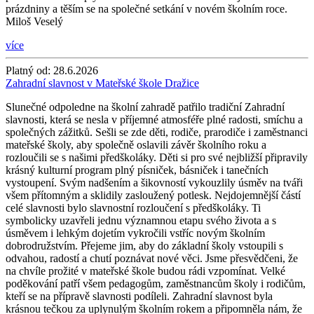
prázdniny a těším se na společné setkání v novém školním roce.
Miloš Veselý
více
Platný od:
28.6.2026
Zahradní slavnost v Mateřské škole Dražice
Slunečné odpoledne na školní zahradě patřilo tradiční Zahradní
slavnosti, která se nesla v příjemné atmosféře plné radosti, smíchu a
společných zážitků. Sešli se zde děti, rodiče, prarodiče i zaměstnanci
mateřské školy, aby společně oslavili závěr školního roku a
rozloučili se s našimi předškoláky. Děti si pro své nejbližší připravily
krásný kulturní program plný písniček, básniček i tanečních
vystoupení. Svým nadšením a šikovností vykouzlily úsměv na tváři
všem přítomným a sklidily zasloužený potlesk. Nejdojemnější částí
celé slavnosti bylo slavnostní rozloučení s předškoláky. Ti
symbolicky uzavřeli jednu významnou etapu svého života a s
úsměvem i lehkým dojetím vykročili vstříc novým školním
dobrodružstvím. Přejeme jim, aby do základní školy vstoupili s
odvahou, radostí a chutí poznávat nové věci. Jsme přesvědčeni, že
na chvíle prožité v mateřské škole budou rádi vzpomínat. Velké
poděkování patří všem pedagogům, zaměstnancům školy i rodičům,
kteří se na přípravě slavnosti podíleli. Zahradní slavnost byla
krásnou tečkou za uplynulým školním rokem a připomněla nám, že