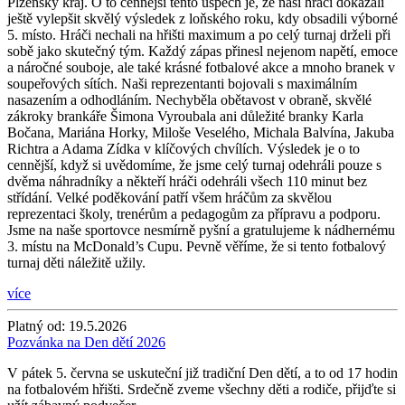
Plzeňský kraj. O to cennější tento úspěch je, že naši hráči dokázali
ještě vylepšit skvělý výsledek z loňského roku, kdy obsadili výborné
5. místo. Hráči nechali na hřišti maximum a po celý turnaj drželi při
sobě jako skutečný tým. Každý zápas přinesl nejenom napětí, emoce
a náročné souboje, ale také krásné fotbalové akce a mnoho branek v
soupeřových sítích. Naši reprezentanti bojovali s maximálním
nasazením a odhodláním. Nechyběla obětavost v obraně, skvělé
zákroky brankáře Šimona Vyroubala ani důležité branky Karla
Bočana, Mariána Horky, Miloše Veselého, Michala Balvína, Jakuba
Richtra a Adama Zídka v klíčových chvílích. Výsledek je o to
cennější, když si uvědomíme, že jsme celý turnaj odehráli pouze s
dvěma náhradníky a někteří hráči odehráli všech 110 minut bez
střídání. Velké poděkování patří všem hráčům za skvělou
reprezentaci školy, trenérům a pedagogům za přípravu a podporu.
Jsme na naše sportovce nesmírně pyšní a gratulujeme k nádhernému
3. místu na McDonald’s Cupu. Pevně věříme, že si tento fotbalový
turnaj děti náležitě užily.
více
Platný od:
19.5.2026
Pozvánka na Den dětí 2026
V pátek 5. června se uskuteční již tradiční Den dětí, a to od 17 hodin
na fotbalovém hřišti. Srdečně zveme všechny děti a rodiče, přijďte si