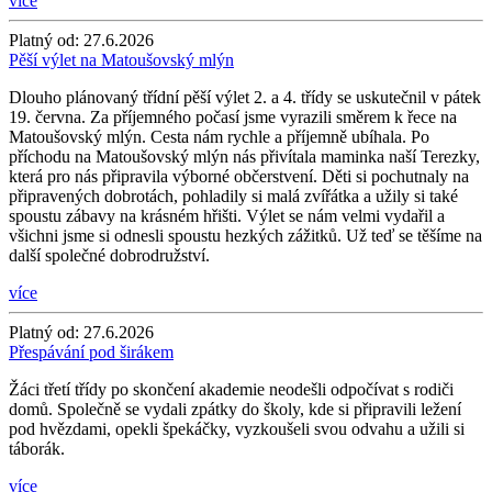
více
Platný od:
27.6.2026
Pěší výlet na Matoušovský mlýn
Dlouho plánovaný třídní pěší výlet 2. a 4. třídy se uskutečnil v pátek
19. června. Za příjemného počasí jsme vyrazili směrem k řece na
Matoušovský mlýn. Cesta nám rychle a příjemně ubíhala. Po
příchodu na Matoušovský mlýn nás přivítala maminka naší Terezky,
která pro nás připravila výborné občerstvení. Děti si pochutnaly na
připravených dobrotách, pohladily si malá zvířátka a užily si také
spoustu zábavy na krásném hřišti. Výlet se nám velmi vydařil a
všichni jsme si odnesli spoustu hezkých zážitků. Už teď se těšíme na
další společné dobrodružství.
více
Platný od:
27.6.2026
Přespávání pod širákem
Žáci třetí třídy po skončení akademie neodešli odpočívat s rodiči
domů. Společně se vydali zpátky do školy, kde si připravili ležení
pod hvězdami, opekli špekáčky, vyzkoušeli svou odvahu a užili si
táborák.
více