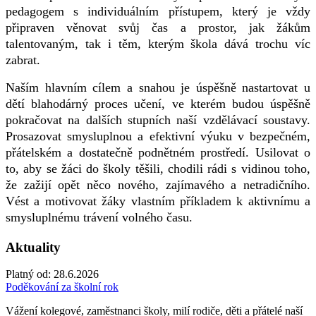
pedagogem s individuálním přístupem, který je vždy
připraven věnovat svůj čas a prostor, jak žákům
talentovaným, tak i těm, kterým škola dává trochu víc
zabrat.
Naším hlavním cílem a snahou je úspěšně nastartovat u
dětí blahodárný proces učení, ve kterém budou úspěšně
pokračovat na dalších stupních naší vzdělávací soustavy.
Prosazovat smysluplnou a efektivní výuku v bezpečném,
přátelském a dostatečně podnětném prostředí. Usilovat o
to, aby se žáci do školy těšili, chodili rádi s vidinou toho,
že zažijí opět něco nového, zajímavého a netradičního.
Vést a motivovat žáky vlastním příkladem k aktivnímu a
smysluplnému trávení volného času.
Aktuality
Platný od:
28.6.2026
Poděkování za školní rok
Vážení kolegové, zaměstnanci školy, milí rodiče, děti a přátelé naší