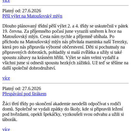
více
Platný od:
27.6.2026
Pěší výlet na Matoušovský mlýn
Dlouho plánovaný třídní pěší výlet 2. a 4. třídy se uskutečnil v pátek
19. června. Za příjemného počasí jsme vyrazili směrem k řece na
Matoušovský mlýn. Cesta nám rychle a příjemně ubíhala. Po
příchodu na Matoušovský mlýn nás přivítala maminka naší Terezky,
která pro nás připravila výborné občerstvení. Děti si pochutnaly na
připravených dobrotách, pohladily si malá zvířátka a užily si také
spoustu zábavy na krásném hřišti. Výlet se nám velmi vydařil a
všichni jsme si odnesli spoustu hezkých zážitků. Už teď se těšíme na
další společné dobrodružství.
více
Platný od:
27.6.2026
Přespávání pod širákem
Žáci třetí třídy po skončení akademie neodešli odpočívat s rodiči
domů. Společně se vydali zpátky do školy, kde si připravili ležení
pod hvězdami, opekli špekáčky, vyzkoušeli svou odvahu a užili si
táborák.
více