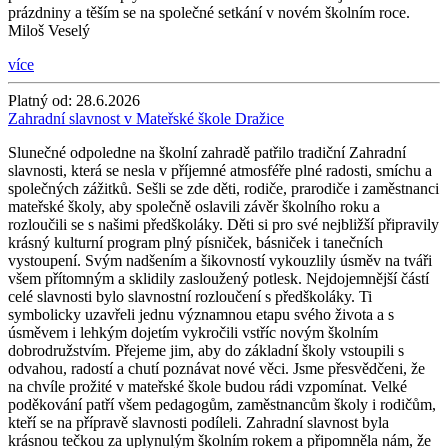
prázdniny a těším se na společné setkání v novém školním roce.
Miloš Veselý
více
Platný od:
28.6.2026
Zahradní slavnost v Mateřské škole Dražice
Slunečné odpoledne na školní zahradě patřilo tradiční Zahradní
slavnosti, která se nesla v příjemné atmosféře plné radosti, smíchu a
společných zážitků. Sešli se zde děti, rodiče, prarodiče i zaměstnanci
mateřské školy, aby společně oslavili závěr školního roku a
rozloučili se s našimi předškoláky. Děti si pro své nejbližší připravily
krásný kulturní program plný písniček, básniček i tanečních
vystoupení. Svým nadšením a šikovností vykouzlily úsměv na tváři
všem přítomným a sklidily zasloužený potlesk. Nejdojemnější částí
celé slavnosti bylo slavnostní rozloučení s předškoláky. Ti
symbolicky uzavřeli jednu významnou etapu svého života a s
úsměvem i lehkým dojetím vykročili vstříc novým školním
dobrodružstvím. Přejeme jim, aby do základní školy vstoupili s
odvahou, radostí a chutí poznávat nové věci. Jsme přesvědčeni, že
na chvíle prožité v mateřské škole budou rádi vzpomínat. Velké
poděkování patří všem pedagogům, zaměstnancům školy i rodičům,
kteří se na přípravě slavnosti podíleli. Zahradní slavnost byla
krásnou tečkou za uplynulým školním rokem a připomněla nám, že