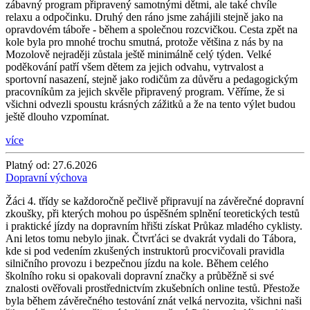
zábavný program připravený samotnými dětmi, ale také chvíle
relaxu a odpočinku. Druhý den ráno jsme zahájili stejně jako na
opravdovém táboře - během a společnou rozcvičkou. Cesta zpět na
kole byla pro mnohé trochu smutná, protože většina z nás by na
Mozolově nejraději zůstala ještě minimálně celý týden. Velké
poděkování patří všem dětem za jejich odvahu, vytrvalost a
sportovní nasazení, stejně jako rodičům za důvěru a pedagogickým
pracovníkům za jejich skvěle připravený program. Věříme, že si
všichni odvezli spoustu krásných zážitků a že na tento výlet budou
ještě dlouho vzpomínat.
více
Platný od:
27.6.2026
Dopravní výchova
Žáci 4. třídy se každoročně pečlivě připravují na závěrečné dopravní
zkoušky, při kterých mohou po úspěšném splnění teoretických testů
i praktické jízdy na dopravním hřišti získat Průkaz mladého cyklisty.
Ani letos tomu nebylo jinak. Čtvrťáci se dvakrát vydali do Tábora,
kde si pod vedením zkušených instruktorů procvičovali pravidla
silničního provozu i bezpečnou jízdu na kole. Během celého
školního roku si opakovali dopravní značky a průběžně si své
znalosti ověřovali prostřednictvím zkušebních online testů. Přestože
byla během závěrečného testování znát velká nervozita, všichni naši