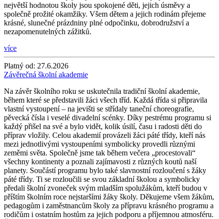
největší hodnotou školy jsou spokojené děti, jejich úsměvy a
společně prožité okamžiky. Všem dětem a jejich rodinám přejeme
krásné, slunečné prázdniny plné odpočinku, dobrodružství a
nezapomenutelných zážitků.
více
Platný od:
27.6.2026
Závěrečná školní akademie
Na závěr školního roku se uskutečnila tradiční školní akademie,
během které se představili žáci všech tříd. Každá třída si připravila
vlastní vystoupení – na jevišti se střídaly taneční choreografie,
pěvecká čísla i veselé divadelní scénky. Díky pestrému programu si
každý přišel na své a bylo vidět, kolik úsilí, času i radosti děti do
příprav vložily. Celou akademií provázeli žáci páté třídy, kteří nás
mezi jednotlivými vystoupeními symbolicky provedli různými
zeměmi světa. Společně jsme tak během večera „procestovali“
všechny kontinenty a poznali zajímavosti z různých koutů naší
planety. Součástí programu bylo také slavnostní rozloučení s žáky
páté třídy. Ti se rozloučili se svou základní školou a symbolicky
předali školní zvoneček svým mladším spolužákům, kteří budou v
příštím školním roce nejstaršími žáky školy. Děkujeme všem žákům,
pedagogům i zaměstnancům školy za přípravu krásného programu a
rodičům i ostatním hostům za jejich podporu a příjemnou atmosféru.