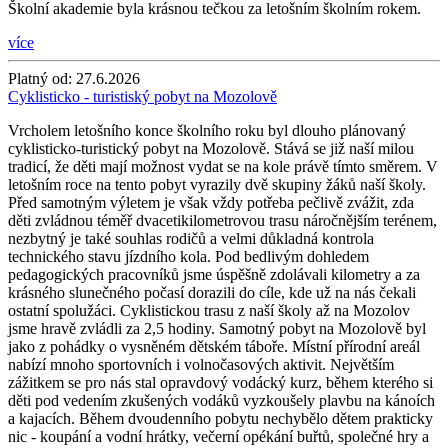
Školní akademie byla krásnou tečkou za letošním školním rokem.
více
Platný od:
27.6.2026
Cyklisticko - turistiský pobyt na Mozolově
Vrcholem letošního konce školního roku byl dlouho plánovaný
cyklisticko-turistický pobyt na Mozolově. Stává se již naší milou
tradicí, že děti mají možnost vydat se na kole právě tímto směrem. V
letošním roce na tento pobyt vyrazily dvě skupiny žáků naší školy.
Před samotným výletem je však vždy potřeba pečlivě zvážit, zda
děti zvládnou téměř dvacetikilometrovou trasu náročnějším terénem,
nezbytný je také souhlas rodičů a velmi důkladná kontrola
technického stavu jízdního kola. Pod bedlivým dohledem
pedagogických pracovníků jsme úspěšně zdolávali kilometry a za
krásného slunečného počasí dorazili do cíle, kde už na nás čekali
ostatní spolužáci. Cyklistickou trasu z naší školy až na Mozolov
jsme hravě zvládli za 2,5 hodiny. Samotný pobyt na Mozolově byl
jako z pohádky o vysněném dětském táboře. Místní přírodní areál
nabízí mnoho sportovních i volnočasových aktivit. Největším
zážitkem se pro nás stal opravdový vodácký kurz, během kterého si
děti pod vedením zkušených vodáků vyzkoušely plavbu na kánoích
a kajacích. Během dvoudenního pobytu nechybělo dětem prakticky
nic - koupání a vodní hrátky, večerní opékání buřtů, společné hry a