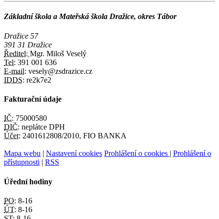
Základní škola a Mateřská škola Dražice, okres Tábor
Dražice 57
391 31 Dražice
Ředitel:
Mgr. Miloš Veselý
Tel:
391 001 636
E-mail:
vesely@zsdrazice.cz
IDDS:
re2k7e2
Fakturační údaje
IČ:
75000580
DIČ:
neplátce DPH
Účet:
2401612808/2010, FIO BANKA
Mapa webu
|
Nastavení cookies
Prohlášení o cookies
|
Prohlášení o
přístupnosti
|
RSS
Úřední hodiny
PO:
8-16
ÚT:
8-16
ST:
8-16