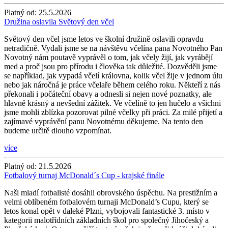
Platný od:
25.5.2026
Družina oslavila Světový den včel
Světový den včel jsme letos ve školní družině oslavili opravdu
netradičně. Vydali jsme se na návštěvu včelína pana Novotného Pan
Novotný nám poutavě vyprávěl o tom, jak včely žijí, jak vyrábějí
med a proč jsou pro přírodu i člověka tak důležité. Dozvěděli jsme
se například, jak vypadá včelí královna, kolik včel žije v jednom úlu
nebo jak náročná je práce včelaře během celého roku. Někteří z nás
překonali i počáteční obavy a odnesli si nejen nové poznatky, ale
hlavně krásný a nevšední zážitek. Ve včelíně to jen hučelo a všichni
jsme mohli zblízka pozorovat pilné včelky při práci. Za milé přijetí a
zajímavé vyprávění panu Novotnému děkujeme. Na tento den
budeme určitě dlouho vzpomínat.
více
Platný od:
21.5.2026
Fotbalový turnaj McDonald´s Cup - krajské finále
Naši mladí fotbalisté dosáhli obrovského úspěchu. Na prestižním a
velmi oblíbeném fotbalovém turnaji McDonald’s Cupu, který se
letos konal opět v daleké Plzni, vybojovali fantastické 3. místo v
kategorii malotřídních základních škol pro společný Jihočeský a