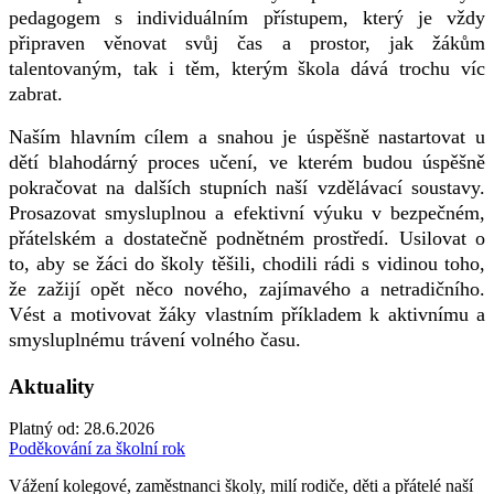
pedagogem s individuálním přístupem, který je vždy
připraven věnovat svůj čas a prostor, jak žákům
talentovaným, tak i těm, kterým škola dává trochu víc
zabrat.
Naším hlavním cílem a snahou je úspěšně nastartovat u
dětí blahodárný proces učení, ve kterém budou úspěšně
pokračovat na dalších stupních naší vzdělávací soustavy.
Prosazovat smysluplnou a efektivní výuku v bezpečném,
přátelském a dostatečně podnětném prostředí. Usilovat o
to, aby se žáci do školy těšili, chodili rádi s vidinou toho,
že zažijí opět něco nového, zajímavého a netradičního.
Vést a motivovat žáky vlastním příkladem k aktivnímu a
smysluplnému trávení volného času.
Aktuality
Platný od:
28.6.2026
Poděkování za školní rok
Vážení kolegové, zaměstnanci školy, milí rodiče, děti a přátelé naší