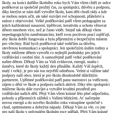
školy, na konci dalšího školního roku bych Vám všem chtěl ze srdce
poděkovat za společně prožitý čas, za spolupráci, důvěru a podporu,
díky kterým se nám daří vytvářet školu, kam děti chodí rády a kde
se mohou nejen učit, ale také rozvíjet své schopnosti, přátelství a
radost z objevování. Velké poděkování patří všem pedagogům za
jejich každodenní nasazení, trpělivost, kreativitu a ochotu věnovat
dětem mnohem více, než je často vidět. Stejně tak děkuji všem
nepedagogickým zaměstnancům, kteří svou poctivou prací zajišťují,
aby škola dobře fungovala a byla příjemným a bezpečným místem
pro všechny. Rád bych poděkoval také rodičům za důvěru,
otevřenou komunikaci a spolupráci. Jen společným úsilím rodiny a
školy můžeme dětem vytvořit co nejlepší podmínky pro jejich
vzdělávání i osobní růst. A samozřejmě patří velké poděkování
našim dětem. Děkuji Vám za Vaši zvídavost, energii, snahu i
úsměvy, které do školy každý den přinášíte. Každý Váš úspěch,
malý i velký, je pro nás tou největší odměnou. Velmi si vážíme také
podpory naší obce, která je pro školu dlouhodobě důležitým
partnerem. Upřímné poděkování patří panu starostovi za vstřícnost,
zájem o dění ve škole a podporu našich aktivit. Díky této spolupráci
můžeme školu dále rozvíjet a vytvářet kvalitní prostředí pro
vzdělávání našich dětí. Přeji Vám všem krásné léto plné odpočinku,
pohody a příjemných zážitků s Vašimi blízkými. Ať načerpáte
novou energii a do nového školního roku vstoupíme společně s
chutí, optimismem a dobrými nápady. Děkuji Vám za vše, co jste
pro naši školu v uplynulém školním roce udělali. Přeji Vám krásné