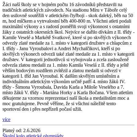
Žáci naší školy se v hojném počtu 16 závodníků představili na
tradičních atletických závodech. Na stadionu Míru v Táboře celý
den usilovně soutěžili v atletickém čtyřboji - skok daleký, běh na 50
m, hod míčkem a vytrvalostní běh 400-800 m. Všichni atleti podali
maximální výkony a s radostí poměřili svoji výkonnost s ostatními
žáky z ostatních okresních škol. Nejvíce se dařilo dívkám z II. třídy -
Kamile Veselé a Markétě Svatkové, které si po skvělých výkonech
odvezly zlaté medaile za 1. místo v kategorii družstev a chlapcům z
I. třídy - Janu Vyroubalovi a Andrei Mychalčikovi, kteří si po
skvělých výkonech odvezli také zlaté medaile za 1. místo v kategorii
družstev. V kategorii jednotlivců si vybojovala a zcela zaslouženě
odvezla zlatou medaili za 1. místo Kamila Veselá z II. třídy a ještě
větším bodovým rozdílem zvítězil a zlatou medaili si odvezl v
kategorii I. tříd Jan Vyroubal. K dalším skvělým umístěním a
individuálním atletickým výkonům určitě patří 4. místo žáků IV.
třídy - Šimona Vyroubala, Davida Karla a Miloše Veselého a 7.
místo žáků V. třídy - Mariána Horky a Karla Bočana. Všem atletům
děkujeme za vzornou reprezentaci naší škola a medailistům moc a
moc gratulujeme. Pevně věříme, že si všichni náležitě tento
sportovní den i přes nepřízeň počasí užili.
více
Platný od:
2.6.2026
Školní kolo atletické olympiády