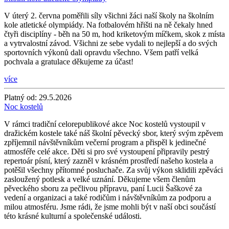
V úterý 2. června poměřili síly všichni žáci naší školy na školním
kole atletické olympiády. Na fotbalovém hřišti na ně čekaly hned
čtyři disciplíny - běh na 50 m, hod kriketovým míčkem, skok z místa
a vytrvalostní závod. Všichni ze sebe vydali to nejlepší a do svých
sportovních výkonů dali opravdu všechno. Všem patří velká
pochvala a gratulace děkujeme za účast!
více
Platný od:
29.5.2026
Noc kostelů
V rámci tradiční celorepublikové akce Noc kostelů vystoupil v
dražickém kostele také náš školní pěvecký sbor, který svým zpěvem
zpříjemnil návštěvníkům večerní program a přispěl k jedinečné
atmosféře celé akce. Děti si pro své vystoupení připravily pestrý
repertoár písní, který zazněl v krásném prostředí našeho kostela a
potěšil všechny přítomné posluchače. Za svůj výkon sklidili zpěváci
zasloužený potlesk a velké uznání. Děkujeme všem členům
pěveckého sboru za pečlivou přípravu, paní Lucii Šaškové za
vedení a organizaci a také rodičům i návštěvníkům za podporu a
milou atmosféru. Jsme rádi, že jsme mohli být v naší obci součástí
této krásné kulturní a společenské události.