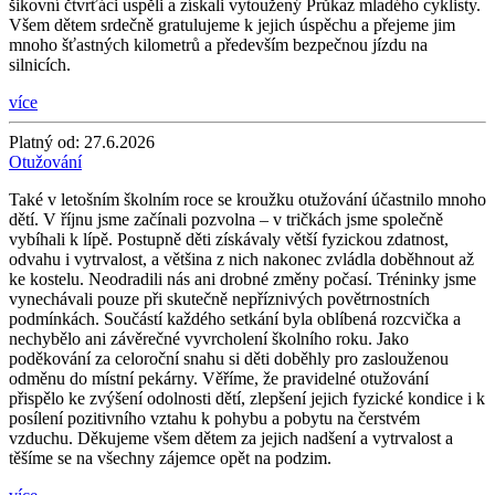
šikovní čtvrťáci uspěli a získali vytoužený Průkaz mladého cyklisty.
Všem dětem srdečně gratulujeme k jejich úspěchu a přejeme jim
mnoho šťastných kilometrů a především bezpečnou jízdu na
silnicích.
více
Platný od:
27.6.2026
Otužování
Také v letošním školním roce se kroužku otužování účastnilo mnoho
dětí. V říjnu jsme začínali pozvolna – v tričkách jsme společně
vybíhali k lípě. Postupně děti získávaly větší fyzickou zdatnost,
odvahu i vytrvalost, a většina z nich nakonec zvládla doběhnout až
ke kostelu. Neodradili nás ani drobné změny počasí. Tréninky jsme
vynechávali pouze při skutečně nepříznivých povětrnostních
podmínkách. Součástí každého setkání byla oblíbená rozcvička a
nechybělo ani závěrečné vyvrcholení školního roku. Jako
poděkování za celoroční snahu si děti doběhly pro zaslouženou
odměnu do místní pekárny. Věříme, že pravidelné otužování
přispělo ke zvýšení odolnosti dětí, zlepšení jejich fyzické kondice i k
posílení pozitivního vztahu k pohybu a pobytu na čerstvém
vzduchu. Děkujeme všem dětem za jejich nadšení a vytrvalost a
těšíme se na všechny zájemce opět na podzim.