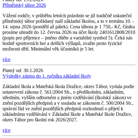
Příměstský tábor 2026
Vážení rodiče, v průběhu letních prázdnin se již tradičně uskuteční
příměstský tábor pořádaný naší základní školou, a to v termínu 10. -
14. srpna 2026 (pondělí až pátek). Cena tábora je 1 750,- Kč, částku
prosíme uhradit do 12. června 2026 na účet školy 2401612808/2010
(popis pro příjemce – jméno dítěte a variabilní symbol 5). Čeká nás
hodně sportovních her a delších výšlapů, zvažte proto fyzické
možnosti dětí. Minimální věk účastníků je 5 let.
více
Platný od:
30.1.2026
Výsledky zápisu do 1. ročníku základní školy
Základní škola a Mateřská škola Dražice, okres Tábor, vydala podle
ustanovení zákona č. 561/2004 Sb., o předškolním, základním,
středním, vyšším odborném a jiném vzdělávání (školský zákon) ve
znění pozdějších předpisů a v souladu se zákonem č. 500/2004 Sb.,
správní řád ve znění pozdějších předpisů rozhodnutí o přijetí k
základnímu vzdělávání v Základní škole a Mateřské škole Dražice,
okres Tábor pro školní rok 2026/2027.
více