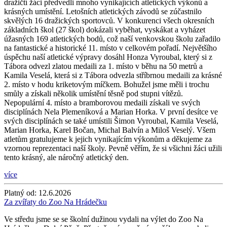
dražičtí žáci předvedli mnoho vynikajících atletických výkonů a
krásných umístění. Letošních atletických závodů se zúčastnilo
skvělých 16 dražických sportovců. V konkurenci všech okresních
základních škol (27 škol) dokázali vyběhat, vyskákat a vyházet
úžasných 169 atletických bodů, což naší venkovskou školu zařadilo
na fantastické a historické 11. místo v celkovém pořadí. Největšího
úspěchu naší atletické výpravy dosáhl Honza Vyroubal, který si z
Tábora odvezl zlatou medaili za 1. místo v běhu na 50 metrů a
Kamila Veselá, která si z Tábora odvezla stříbrnou medaili za krásné
2. místo v hodu kriketovým míčkem. Bohužel jsme měli i trochu
smůly a získali několik umístění těsně pod stupni vítězů.
Nepopulární 4. místo a bramborovou medaili získali ve svých
disciplínách Nela Plemeníková a Marian Horka. V první desítce ve
svých disciplínách se také umístili Šimon Vyroubal, Kamila Veselá,
Marian Horka, Karel Bočan, Michal Balvín a Miloš Veselý. Všem
atletům gratulujeme k jejich vynikajícím výkonům a děkujeme za
vzornou reprezentaci naší školy. Pevně věřím, že si všichni žáci užili
tento krásný, ale náročný atletický den.
více
Platný od:
12.6.2026
Za zvířaty do Zoo Na Hrádečku
Ve středu jsme se se školní dužinou vydali na výlet do Zoo Na