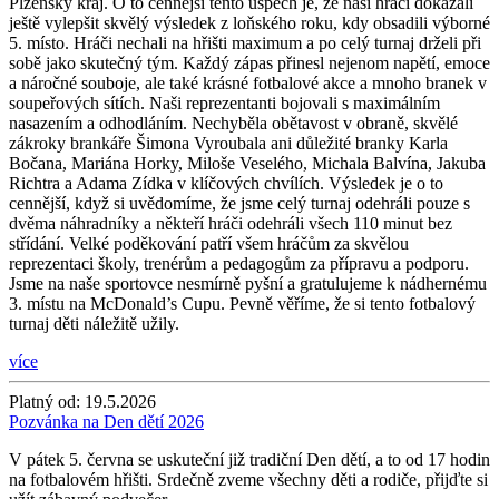
Plzeňský kraj. O to cennější tento úspěch je, že naši hráči dokázali
ještě vylepšit skvělý výsledek z loňského roku, kdy obsadili výborné
5. místo. Hráči nechali na hřišti maximum a po celý turnaj drželi při
sobě jako skutečný tým. Každý zápas přinesl nejenom napětí, emoce
a náročné souboje, ale také krásné fotbalové akce a mnoho branek v
soupeřových sítích. Naši reprezentanti bojovali s maximálním
nasazením a odhodláním. Nechyběla obětavost v obraně, skvělé
zákroky brankáře Šimona Vyroubala ani důležité branky Karla
Bočana, Mariána Horky, Miloše Veselého, Michala Balvína, Jakuba
Richtra a Adama Zídka v klíčových chvílích. Výsledek je o to
cennější, když si uvědomíme, že jsme celý turnaj odehráli pouze s
dvěma náhradníky a někteří hráči odehráli všech 110 minut bez
střídání. Velké poděkování patří všem hráčům za skvělou
reprezentaci školy, trenérům a pedagogům za přípravu a podporu.
Jsme na naše sportovce nesmírně pyšní a gratulujeme k nádhernému
3. místu na McDonald’s Cupu. Pevně věříme, že si tento fotbalový
turnaj děti náležitě užily.
více
Platný od:
19.5.2026
Pozvánka na Den dětí 2026
V pátek 5. června se uskuteční již tradiční Den dětí, a to od 17 hodin
na fotbalovém hřišti. Srdečně zveme všechny děti a rodiče, přijďte si