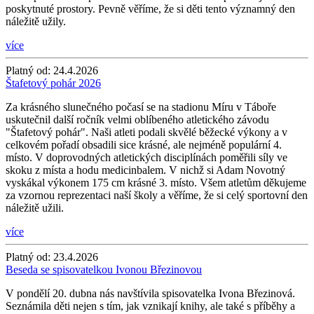
poskytnuté prostory. Pevně věříme, že si děti tento významný den
náležitě užily.
více
Platný od:
24.4.2026
Štafetový pohár 2026
Za krásného slunečného počasí se na stadionu Míru v Táboře
uskutečnil další ročník velmi oblíbeného atletického závodu
"Štafetový pohár". Naši atleti podali skvělé běžecké výkony a v
celkovém pořadí obsadili sice krásné, ale nejméně populární 4.
místo. V doprovodných atletických disciplínách poměřili síly ve
skoku z místa a hodu medicinbalem. V nichž si Adam Novotný
vyskákal výkonem 175 cm krásné 3. místo. Všem atletům děkujeme
za vzornou reprezentaci naší školy a věříme, že si celý sportovní den
náležitě užili.
více
Platný od:
23.4.2026
Beseda se spisovatelkou Ivonou Březinovou
V pondělí 20. dubna nás navštívila spisovatelka Ivona Březinová.
Seznámila děti nejen s tím, jak vznikají knihy, ale také s příběhy a