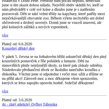
Hrádečku v Dolní Pěně. Přestože nám počasí nepřálo, nenechali
jsme si tím zkazit dobou náladu. Největší obdiv sklidili lvi, kteří se
nám předváděli v celé své kráse a dlouho jsme je s nadšením
pozorovali. Děti se také velmi těšily na kapybary, které patřily mezi
nejočekávanější obyvatele zoo. Během výletu nechybělo ani dobré
občerstvení a drobný suvenýr. Domů jsme se vraceli unavení, ale
plní krásných zážitků a nových vzpomínek.
více
Platný od:
6.6.2026
Kouzelný dětský den
V pátek 5. června se na fotbalovém hřišti uskutečnil dětský den plný
kouzelných postaviček z říše pohádek a fantazie. Děti na
stanovištích plnily nejrůznější úkoly, za které pak získaly odměny.
Následovalo předtančení dívek ze školního tanečního kroužku a
diskotéka. Všichni jsme si odpoledne i večer moc užili a těšíme se
na příští akci! Zároveň moc a moc děkujeme všem sponzorům,
kterých se letos zapojilo opravdu hodně. Srdečně děkujeme!
více
Platný od:
3.6.2026
4x - zlatý atletický čtyřboj Táborska