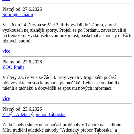
Platný od:
27.6.2026
Sportujte s námi
Ve středu 24. června se žáci 3. třídy vydali do Tábora, aby si
vyzkoušeli nejrůznější sporty. Projeli se po Jordánu, zaveslovali si
na trenažéru, vyzkoušeli svou pozornost, basketbal a spousty dalších
různých sportů.
více
Platný od:
27.6.2026
ZOO Praha
V úterý 23. června se žáci 3. třídy vydali v tropickém počasí
objevovat tajemství kapybar a plameňáků. Lehce se ochladili u
tuleňů a tučňáků a dozvěděli se spoustu nových informací.
více
Platný od:
23.6.2026
Zlatý - Atletický přebor Táborska
Za krásného slunečného počasí probíhaly v Táboře na stadionu
Míru tradiční atletické závody "Atletický přebor Táborska" a