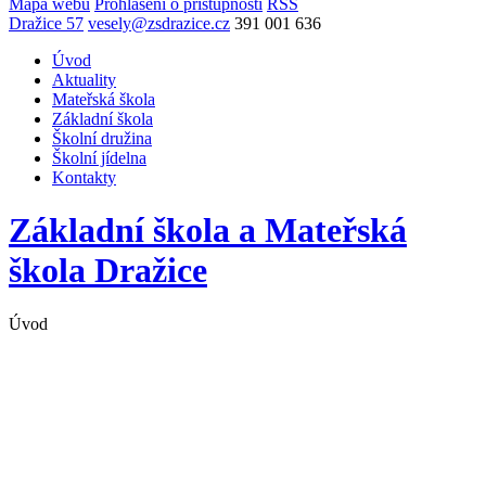
Mapa webu
Prohlášení o přístupnosti
RSS
Dražice 57
vesely@zsdrazice.cz
391 001 636
Úvod
Aktuality
Mateřská škola
Základní škola
Školní družina
Školní jídelna
Kontakty
Základní škola a Mateřská
škola
Dražice
Úvod