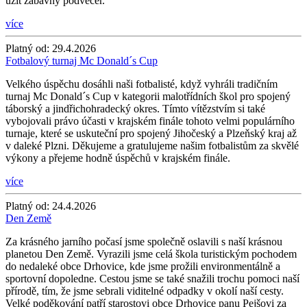
užít zábavný podvečer.
více
Platný od:
29.4.2026
Fotbalový turnaj Mc Donald´s Cup
Velkého úspěchu dosáhli naši fotbalisté, když vyhráli tradičním
turnaj Mc Donald´s Cup v kategorii malotřídních škol pro spojený
táborský a jindřichohradecký okres. Tímto vítězstvím si také
vybojovali právo účasti v krajském finále tohoto velmi populárního
turnaje, které se uskuteční pro spojený Jihočeský a Plzeňský kraj až
v daleké Plzni. Děkujeme a gratulujeme našim fotbalistům za skvělé
výkony a přejeme hodně úspěchů v krajském finále.
více
Platný od:
24.4.2026
Den Země
Za krásného jarního počasí jsme společně oslavili s naší krásnou
planetou Den Země. Vyrazili jsme celá škola turistickým pochodem
do nedaleké obce Drhovice, kde jsme prožili environmentálně a
sportovní dopoledne. Cestou jsme se také snažili trochu pomoci naší
přírodě, tím, že jsme sebrali viditelné odpadky v okolí naší cesty.
Velké poděkování patří starostovi obce Drhovice panu Pejšovi za