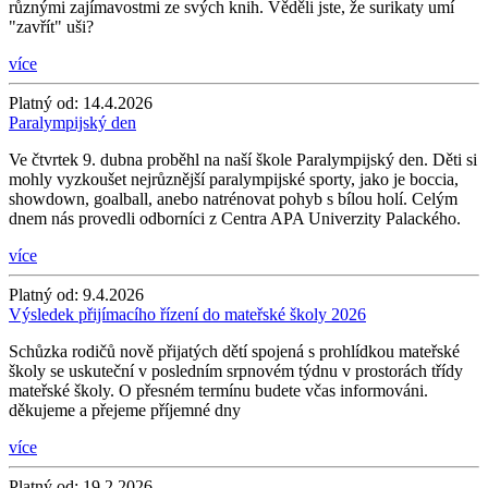
různými zajímavostmi ze svých knih. Věděli jste, že surikaty umí
"zavřít" uši?
více
Platný od:
14.4.2026
Paralympijský den
Ve čtvrtek 9. dubna proběhl na naší škole Paralympijský den. Děti si
mohly vyzkoušet nejrůznější paralympijské sporty, jako je boccia,
showdown, goalball, anebo natrénovat pohyb s bílou holí. Celým
dnem nás provedli odborníci z Centra APA Univerzity Palackého.
více
Platný od:
9.4.2026
Výsledek přijímacího řízení do mateřské školy 2026
Schůzka rodičů nově přijatých dětí spojená s prohlídkou mateřské
školy se uskuteční v posledním srpnovém týdnu v prostorách třídy
mateřské školy. O přesném termínu budete včas informováni.
děkujeme a přejeme příjemné dny
více
Platný od:
19.2.2026