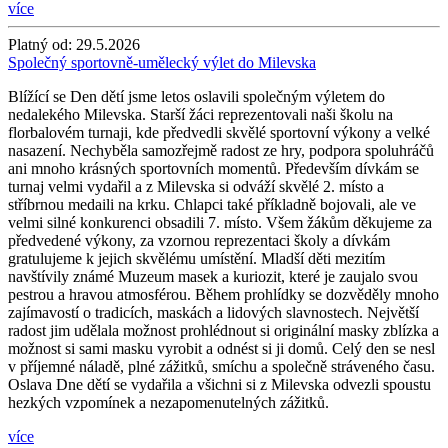
více
Platný od:
29.5.2026
Společný sportovně-umělecký výlet do Milevska
Blížící se Den dětí jsme letos oslavili společným výletem do
nedalekého Milevska. Starší žáci reprezentovali naši školu na
florbalovém turnaji, kde předvedli skvělé sportovní výkony a velké
nasazení. Nechyběla samozřejmě radost ze hry, podpora spoluhráčů
ani mnoho krásných sportovních momentů. Především dívkám se
turnaj velmi vydařil a z Milevska si odváží skvělé 2. místo a
stříbrnou medaili na krku. Chlapci také příkladně bojovali, ale ve
velmi silné konkurenci obsadili 7. místo. Všem žákům děkujeme za
předvedené výkony, za vzornou reprezentaci školy a dívkám
gratulujeme k jejich skvělému umístění. Mladší děti mezitím
navštívily známé Muzeum masek a kuriozit, které je zaujalo svou
pestrou a hravou atmosférou. Během prohlídky se dozvěděly mnoho
zajímavostí o tradicích, maskách a lidových slavnostech. Největší
radost jim udělala možnost prohlédnout si originální masky zblízka a
možnost si sami masku vyrobit a odnést si ji domů. Celý den se nesl
v příjemné náladě, plné zážitků, smíchu a společně stráveného času.
Oslava Dne dětí se vydařila a všichni si z Milevska odvezli spoustu
hezkých vzpomínek a nezapomenutelných zážitků.
více