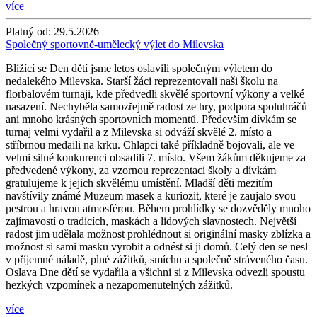
více
Platný od:
29.5.2026
Společný sportovně-umělecký výlet do Milevska
Blížící se Den dětí jsme letos oslavili společným výletem do
nedalekého Milevska. Starší žáci reprezentovali naši školu na
florbalovém turnaji, kde předvedli skvělé sportovní výkony a velké
nasazení. Nechyběla samozřejmě radost ze hry, podpora spoluhráčů
ani mnoho krásných sportovních momentů. Především dívkám se
turnaj velmi vydařil a z Milevska si odváží skvělé 2. místo a
stříbrnou medaili na krku. Chlapci také příkladně bojovali, ale ve
velmi silné konkurenci obsadili 7. místo. Všem žákům děkujeme za
předvedené výkony, za vzornou reprezentaci školy a dívkám
gratulujeme k jejich skvělému umístění. Mladší děti mezitím
navštívily známé Muzeum masek a kuriozit, které je zaujalo svou
pestrou a hravou atmosférou. Během prohlídky se dozvěděly mnoho
zajímavostí o tradicích, maskách a lidových slavnostech. Největší
radost jim udělala možnost prohlédnout si originální masky zblízka a
možnost si sami masku vyrobit a odnést si ji domů. Celý den se nesl
v příjemné náladě, plné zážitků, smíchu a společně stráveného času.
Oslava Dne dětí se vydařila a všichni si z Milevska odvezli spoustu
hezkých vzpomínek a nezapomenutelných zážitků.
více