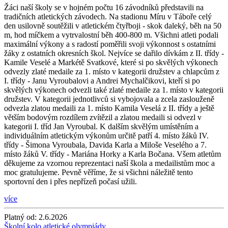
Žáci naší školy se v hojném počtu 16 závodníků představili na
tradičních atletických závodech. Na stadionu Míru v Táboře celý
den usilovně soutěžili v atletickém čtyřboji - skok daleký, běh na 50
m, hod míčkem a vytrvalostní běh 400-800 m. Všichni atleti podali
maximální výkony a s radostí poměřili svoji výkonnost s ostatními
žáky z ostatních okresních škol. Nejvíce se dařilo dívkám z II. třídy -
Kamile Veselé a Markétě Svatkové, které si po skvělých výkonech
odvezly zlaté medaile za 1. místo v kategorii družstev a chlapcům z
I. třídy - Janu Vyroubalovi a Andrei Mychalčikovi, kteří si po
skvělých výkonech odvezli také zlaté medaile za 1. místo v kategorii
družstev. V kategorii jednotlivců si vybojovala a zcela zaslouženě
odvezla zlatou medaili za 1. místo Kamila Veselá z II. třídy a ještě
větším bodovým rozdílem zvítězil a zlatou medaili si odvezl v
kategorii I. tříd Jan Vyroubal. K dalším skvělým umístěním a
individuálním atletickým výkonům určitě patří 4. místo žáků IV.
třídy - Šimona Vyroubala, Davida Karla a Miloše Veselého a 7.
místo žáků V. třídy - Mariána Horky a Karla Bočana. Všem atletům
děkujeme za vzornou reprezentaci naší škola a medailistům moc a
moc gratulujeme. Pevně věříme, že si všichni náležitě tento
sportovní den i přes nepřízeň počasí užili.
více
Platný od:
2.6.2026
Školní kolo atletické olympiády