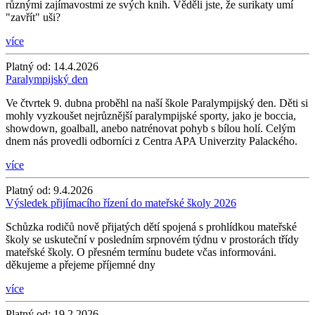
různými zajímavostmi ze svých knih. Věděli jste, že surikaty umí
"zavřít" uši?
více
Platný od:
14.4.2026
Paralympijský den
Ve čtvrtek 9. dubna proběhl na naší škole Paralympijský den. Děti si
mohly vyzkoušet nejrůznější paralympijské sporty, jako je boccia,
showdown, goalball, anebo natrénovat pohyb s bílou holí. Celým
dnem nás provedli odborníci z Centra APA Univerzity Palackého.
více
Platný od:
9.4.2026
Výsledek přijímacího řízení do mateřské školy 2026
Schůzka rodičů nově přijatých dětí spojená s prohlídkou mateřské
školy se uskuteční v posledním srpnovém týdnu v prostorách třídy
mateřské školy. O přesném termínu budete včas informováni.
děkujeme a přejeme příjemné dny
více
Platný od:
19.2.2026