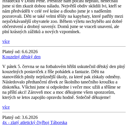
Hrádečku v Dolní Pěně. Přestože nám počasí nepřálo, nenechali
jsme si tím zkazit dobou náladu. Největší obdiv sklidili lvi, kteří se
nám předváděli v celé své kráse a dlouho jsme je s nadšením
pozorovali. Děti se také velmi těšily na kapybary, které patřily mezi
nejočekávanější obyvatele zoo. Během výletu nechybělo ani dobré
občerstvení a drobný suvenýr. Domů jsme se vraceli unavení, ale
plní krásných zážitků a nových vzpomínek.
více
Platný od:
6.6.2026
Kouzelný dětský den
V pátek 5. června se na fotbalovém hřišti uskutečnil dětský den plný
kouzelných postaviček z říše pohádek a fantazie. Děti na
stanovištích plnily nejrůznější úkoly, za které pak získaly odměny.
Následovalo předtančení dívek ze školního tanečního kroužku a
diskotéka. Všichni jsme si odpoledne i večer moc užili a těšíme se
na příští akci! Zároveň moc a moc děkujeme všem sponzorům,
kterých se letos zapojilo opravdu hodně. Srdečně děkujeme!
více
Platný od:
3.6.2026
4x - zlatý atletický čtyřboj Táborska