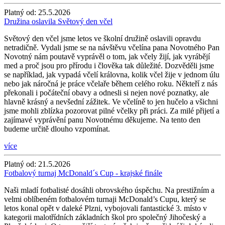
Platný od:
25.5.2026
Družina oslavila Světový den včel
Světový den včel jsme letos ve školní družině oslavili opravdu
netradičně. Vydali jsme se na návštěvu včelína pana Novotného Pan
Novotný nám poutavě vyprávěl o tom, jak včely žijí, jak vyrábějí
med a proč jsou pro přírodu i člověka tak důležité. Dozvěděli jsme
se například, jak vypadá včelí královna, kolik včel žije v jednom úlu
nebo jak náročná je práce včelaře během celého roku. Někteří z nás
překonali i počáteční obavy a odnesli si nejen nové poznatky, ale
hlavně krásný a nevšední zážitek. Ve včelíně to jen hučelo a všichni
jsme mohli zblízka pozorovat pilné včelky při práci. Za milé přijetí a
zajímavé vyprávění panu Novotnému děkujeme. Na tento den
budeme určitě dlouho vzpomínat.
více
Platný od:
21.5.2026
Fotbalový turnaj McDonald´s Cup - krajské finále
Naši mladí fotbalisté dosáhli obrovského úspěchu. Na prestižním a
velmi oblíbeném fotbalovém turnaji McDonald’s Cupu, který se
letos konal opět v daleké Plzni, vybojovali fantastické 3. místo v
kategorii malotřídních základních škol pro společný Jihočeský a