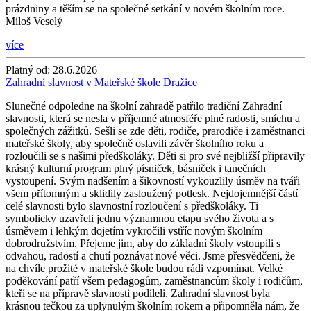
prázdniny a těším se na společné setkání v novém školním roce.
Miloš Veselý
více
Platný od:
28.6.2026
Zahradní slavnost v Mateřské škole Dražice
Slunečné odpoledne na školní zahradě patřilo tradiční Zahradní
slavnosti, která se nesla v příjemné atmosféře plné radosti, smíchu a
společných zážitků. Sešli se zde děti, rodiče, prarodiče i zaměstnanci
mateřské školy, aby společně oslavili závěr školního roku a
rozloučili se s našimi předškoláky. Děti si pro své nejbližší připravily
krásný kulturní program plný písniček, básniček i tanečních
vystoupení. Svým nadšením a šikovností vykouzlily úsměv na tváři
všem přítomným a sklidily zasloužený potlesk. Nejdojemnější částí
celé slavnosti bylo slavnostní rozloučení s předškoláky. Ti
symbolicky uzavřeli jednu významnou etapu svého života a s
úsměvem i lehkým dojetím vykročili vstříc novým školním
dobrodružstvím. Přejeme jim, aby do základní školy vstoupili s
odvahou, radostí a chutí poznávat nové věci. Jsme přesvědčeni, že
na chvíle prožité v mateřské škole budou rádi vzpomínat. Velké
poděkování patří všem pedagogům, zaměstnancům školy i rodičům,
kteří se na přípravě slavnosti podíleli. Zahradní slavnost byla
krásnou tečkou za uplynulým školním rokem a připomněla nám, že