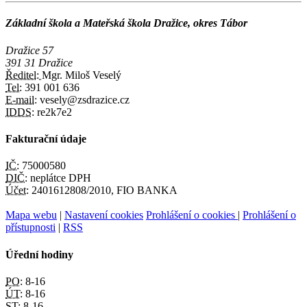
Základní škola a Mateřská škola Dražice, okres Tábor
Dražice 57
391 31 Dražice
Ředitel:
Mgr. Miloš Veselý
Tel:
391 001 636
E-mail:
vesely@zsdrazice.cz
IDDS:
re2k7e2
Fakturační údaje
IČ:
75000580
DIČ:
neplátce DPH
Účet:
2401612808/2010, FIO BANKA
Mapa webu
|
Nastavení cookies
Prohlášení o cookies
|
Prohlášení o
přístupnosti
|
RSS
Úřední hodiny
PO:
8-16
ÚT:
8-16
ST:
8-16