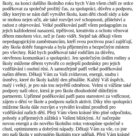
školy, na konci dalšího školního roku bych Vám všem chtěl ze srdce
poděkovat za společně prožitý čas, za spolupráci, důvěru a podporu,
díky kterým se nám daří vytvářet školu, kam děti chodí rády a kde
se mohou nejen učit, ale také rozvíjet své schopnosti, přátelství a
radost z objevování. Velké poděkování patří všem pedagogům za
jejich každodenní nasazení, trpělivost, kreativitu a ochotu věnovat
dětem mnohem více, než je často vidět. Stejně tak děkuji všem
nepedagogickým zaměstnancům, kteří svou poctivou prací zajišťují,
aby škola dobře fungovala a byla příjemným a bezpečným místem
pro všechny. Rád bych poděkoval také rodičům za důvěru,
otevřenou komunikaci a spolupráci. Jen společným úsilím rodiny a
školy můžeme dětem vytvořit co nejlepší podmínky pro jejich
vzdělávání i osobní růst. A samozřejmě patří velké poděkování
našim dětem. Děkuji Vám za Vaši zvídavost, energii, snahu i
úsměvy, které do školy každý den přinášíte. Každý Váš úspěch,
malý i velký, je pro nás tou největší odměnou. Velmi si vážíme také
podpory naší obce, která je pro školu dlouhodobě důležitým
partnerem. Upřímné poděkování patří panu starostovi za vstřícnost,
zájem o dění ve škole a podporu našich aktivit. Díky této spolupráci
můžeme školu dále rozvíjet a vytvářet kvalitní prostředí pro
vzdělávání našich dětí. Přeji Vám všem krásné léto plné odpočinku,
pohody a příjemných zážitků s Vašimi blízkými. Ať načerpáte
novou energii a do nového školního roku vstoupíme společně s
chutí, optimismem a dobrými nápady. Děkuji Vám za vše, co jste
pro naši školu v uplynulém školním roce udělali. Přeji Vám krásné