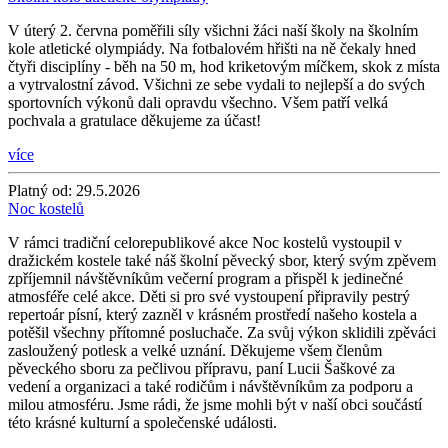
V úterý 2. června poměřili síly všichni žáci naší školy na školním
kole atletické olympiády. Na fotbalovém hřišti na ně čekaly hned
čtyři disciplíny - běh na 50 m, hod kriketovým míčkem, skok z místa
a vytrvalostní závod. Všichni ze sebe vydali to nejlepší a do svých
sportovních výkonů dali opravdu všechno. Všem patří velká
pochvala a gratulace děkujeme za účast!
více
Platný od:
29.5.2026
Noc kostelů
V rámci tradiční celorepublikové akce Noc kostelů vystoupil v
dražickém kostele také náš školní pěvecký sbor, který svým zpěvem
zpříjemnil návštěvníkům večerní program a přispěl k jedinečné
atmosféře celé akce. Děti si pro své vystoupení připravily pestrý
repertoár písní, který zazněl v krásném prostředí našeho kostela a
potěšil všechny přítomné posluchače. Za svůj výkon sklidili zpěváci
zasloužený potlesk a velké uznání. Děkujeme všem členům
pěveckého sboru za pečlivou přípravu, paní Lucii Šaškové za
vedení a organizaci a také rodičům i návštěvníkům za podporu a
milou atmosféru. Jsme rádi, že jsme mohli být v naší obci součástí
této krásné kulturní a společenské události.