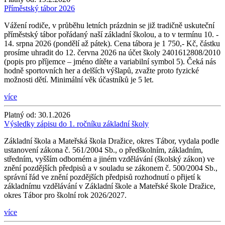
Příměstský tábor 2026
Vážení rodiče, v průběhu letních prázdnin se již tradičně uskuteční
příměstský tábor pořádaný naší základní školou, a to v termínu 10. -
14. srpna 2026 (pondělí až pátek). Cena tábora je 1 750,- Kč, částku
prosíme uhradit do 12. června 2026 na účet školy 2401612808/2010
(popis pro příjemce – jméno dítěte a variabilní symbol 5). Čeká nás
hodně sportovních her a delších výšlapů, zvažte proto fyzické
možnosti dětí. Minimální věk účastníků je 5 let.
více
Platný od:
30.1.2026
Výsledky zápisu do 1. ročníku základní školy
Základní škola a Mateřská škola Dražice, okres Tábor, vydala podle
ustanovení zákona č. 561/2004 Sb., o předškolním, základním,
středním, vyšším odborném a jiném vzdělávání (školský zákon) ve
znění pozdějších předpisů a v souladu se zákonem č. 500/2004 Sb.,
správní řád ve znění pozdějších předpisů rozhodnutí o přijetí k
základnímu vzdělávání v Základní škole a Mateřské škole Dražice,
okres Tábor pro školní rok 2026/2027.
více