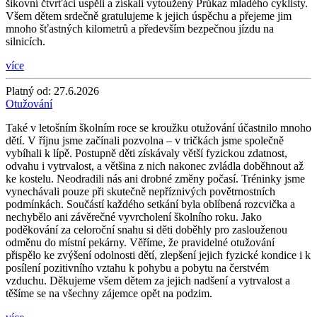
šikovní čtvrťáci uspěli a získali vytoužený Průkaz mladého cyklisty.
Všem dětem srdečně gratulujeme k jejich úspěchu a přejeme jim
mnoho šťastných kilometrů a především bezpečnou jízdu na
silnicích.
více
Platný od:
27.6.2026
Otužování
Také v letošním školním roce se kroužku otužování účastnilo mnoho
dětí. V říjnu jsme začínali pozvolna – v tričkách jsme společně
vybíhali k lípě. Postupně děti získávaly větší fyzickou zdatnost,
odvahu i vytrvalost, a většina z nich nakonec zvládla doběhnout až
ke kostelu. Neodradili nás ani drobné změny počasí. Tréninky jsme
vynechávali pouze při skutečně nepříznivých povětrnostních
podmínkách. Součástí každého setkání byla oblíbená rozcvička a
nechybělo ani závěrečné vyvrcholení školního roku. Jako
poděkování za celoroční snahu si děti doběhly pro zaslouženou
odměnu do místní pekárny. Věříme, že pravidelné otužování
přispělo ke zvýšení odolnosti dětí, zlepšení jejich fyzické kondice i k
posílení pozitivního vztahu k pohybu a pobytu na čerstvém
vzduchu. Děkujeme všem dětem za jejich nadšení a vytrvalost a
těšíme se na všechny zájemce opět na podzim.