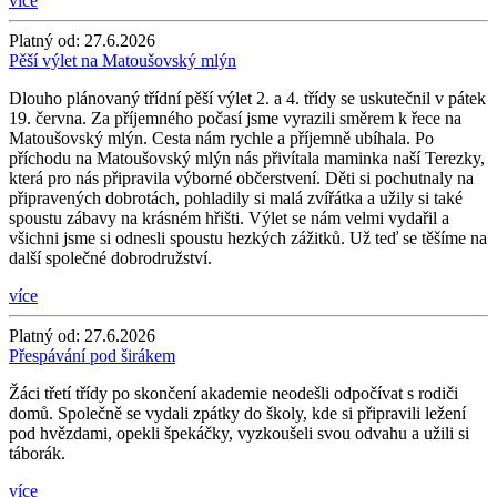
více
Platný od:
27.6.2026
Pěší výlet na Matoušovský mlýn
Dlouho plánovaný třídní pěší výlet 2. a 4. třídy se uskutečnil v pátek
19. června. Za příjemného počasí jsme vyrazili směrem k řece na
Matoušovský mlýn. Cesta nám rychle a příjemně ubíhala. Po
příchodu na Matoušovský mlýn nás přivítala maminka naší Terezky,
která pro nás připravila výborné občerstvení. Děti si pochutnaly na
připravených dobrotách, pohladily si malá zvířátka a užily si také
spoustu zábavy na krásném hřišti. Výlet se nám velmi vydařil a
všichni jsme si odnesli spoustu hezkých zážitků. Už teď se těšíme na
další společné dobrodružství.
více
Platný od:
27.6.2026
Přespávání pod širákem
Žáci třetí třídy po skončení akademie neodešli odpočívat s rodiči
domů. Společně se vydali zpátky do školy, kde si připravili ležení
pod hvězdami, opekli špekáčky, vyzkoušeli svou odvahu a užili si
táborák.
více