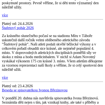
poskytnuté prostory. Pevně věříme, že si děti tento významný den
náležitě užily.
více
Platný od:
24.4.2026
Štafetový pohár 2026
Za krásného slunečného počasí se na stadionu Míru v Táboře
uskutečnil další ročník velmi oblíbeného atletického závodu
"Štafetový pohár". Naši atleti podali skvělé běžecké výkony a v
celkovém pořadí obsadili sice krásné, ale nejméně populární 4.
místo. V doprovodných atletických disciplínách poměřili síly ve
skoku z místa a hodu medicinbalem. V nichž si Adam Novotný
vyskákal výkonem 175 cm krásné 3. místo. Všem atletům děkujeme
za vzornou reprezentaci naší školy a věříme, že si celý sportovní den
náležitě užili.
více
Platný od:
23.4.2026
Beseda se spisovatelkou Ivonou Březinovou
V pondělí 20. dubna nás navštívila spisovatelka Ivona Březinová.
Seznámila děti nejen s tím, jak vznikají knihy, ale také s příběhy a