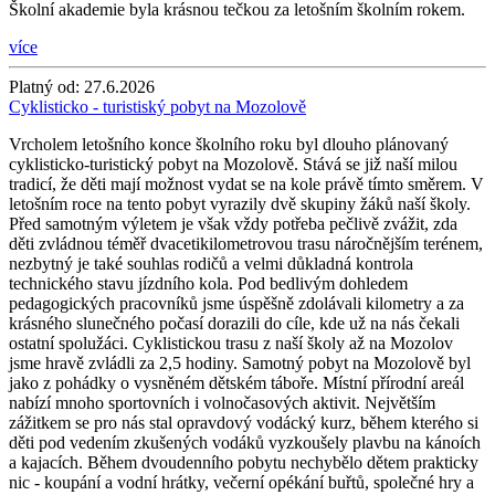
Školní akademie byla krásnou tečkou za letošním školním rokem.
více
Platný od:
27.6.2026
Cyklisticko - turistiský pobyt na Mozolově
Vrcholem letošního konce školního roku byl dlouho plánovaný
cyklisticko-turistický pobyt na Mozolově. Stává se již naší milou
tradicí, že děti mají možnost vydat se na kole právě tímto směrem. V
letošním roce na tento pobyt vyrazily dvě skupiny žáků naší školy.
Před samotným výletem je však vždy potřeba pečlivě zvážit, zda
děti zvládnou téměř dvacetikilometrovou trasu náročnějším terénem,
nezbytný je také souhlas rodičů a velmi důkladná kontrola
technického stavu jízdního kola. Pod bedlivým dohledem
pedagogických pracovníků jsme úspěšně zdolávali kilometry a za
krásného slunečného počasí dorazili do cíle, kde už na nás čekali
ostatní spolužáci. Cyklistickou trasu z naší školy až na Mozolov
jsme hravě zvládli za 2,5 hodiny. Samotný pobyt na Mozolově byl
jako z pohádky o vysněném dětském táboře. Místní přírodní areál
nabízí mnoho sportovních i volnočasových aktivit. Největším
zážitkem se pro nás stal opravdový vodácký kurz, během kterého si
děti pod vedením zkušených vodáků vyzkoušely plavbu na kánoích
a kajacích. Během dvoudenního pobytu nechybělo dětem prakticky
nic - koupání a vodní hrátky, večerní opékání buřtů, společné hry a