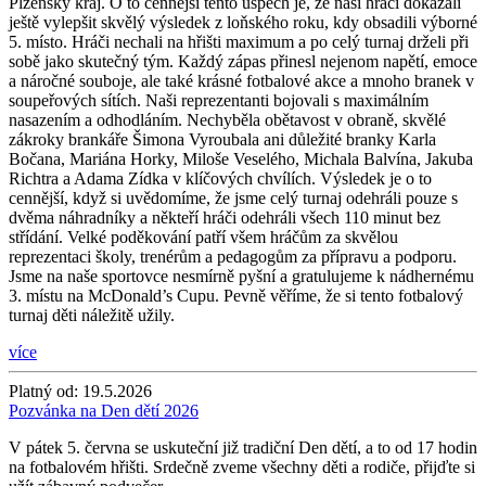
Plzeňský kraj. O to cennější tento úspěch je, že naši hráči dokázali
ještě vylepšit skvělý výsledek z loňského roku, kdy obsadili výborné
5. místo. Hráči nechali na hřišti maximum a po celý turnaj drželi při
sobě jako skutečný tým. Každý zápas přinesl nejenom napětí, emoce
a náročné souboje, ale také krásné fotbalové akce a mnoho branek v
soupeřových sítích. Naši reprezentanti bojovali s maximálním
nasazením a odhodláním. Nechyběla obětavost v obraně, skvělé
zákroky brankáře Šimona Vyroubala ani důležité branky Karla
Bočana, Mariána Horky, Miloše Veselého, Michala Balvína, Jakuba
Richtra a Adama Zídka v klíčových chvílích. Výsledek je o to
cennější, když si uvědomíme, že jsme celý turnaj odehráli pouze s
dvěma náhradníky a někteří hráči odehráli všech 110 minut bez
střídání. Velké poděkování patří všem hráčům za skvělou
reprezentaci školy, trenérům a pedagogům za přípravu a podporu.
Jsme na naše sportovce nesmírně pyšní a gratulujeme k nádhernému
3. místu na McDonald’s Cupu. Pevně věříme, že si tento fotbalový
turnaj děti náležitě užily.
více
Platný od:
19.5.2026
Pozvánka na Den dětí 2026
V pátek 5. června se uskuteční již tradiční Den dětí, a to od 17 hodin
na fotbalovém hřišti. Srdečně zveme všechny děti a rodiče, přijďte si