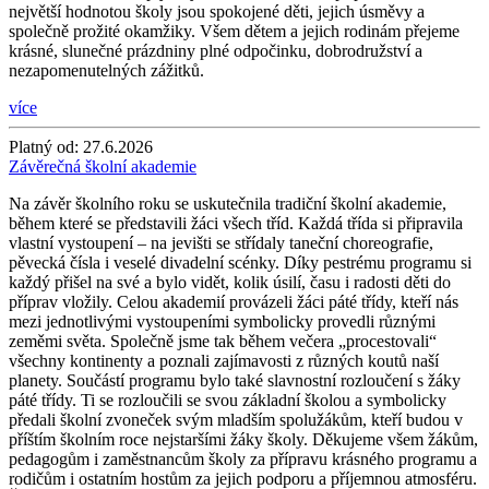
největší hodnotou školy jsou spokojené děti, jejich úsměvy a
společně prožité okamžiky. Všem dětem a jejich rodinám přejeme
krásné, slunečné prázdniny plné odpočinku, dobrodružství a
nezapomenutelných zážitků.
více
Platný od:
27.6.2026
Závěrečná školní akademie
Na závěr školního roku se uskutečnila tradiční školní akademie,
během které se představili žáci všech tříd. Každá třída si připravila
vlastní vystoupení – na jevišti se střídaly taneční choreografie,
pěvecká čísla i veselé divadelní scénky. Díky pestrému programu si
každý přišel na své a bylo vidět, kolik úsilí, času i radosti děti do
příprav vložily. Celou akademií provázeli žáci páté třídy, kteří nás
mezi jednotlivými vystoupeními symbolicky provedli různými
zeměmi světa. Společně jsme tak během večera „procestovali“
všechny kontinenty a poznali zajímavosti z různých koutů naší
planety. Součástí programu bylo také slavnostní rozloučení s žáky
páté třídy. Ti se rozloučili se svou základní školou a symbolicky
předali školní zvoneček svým mladším spolužákům, kteří budou v
příštím školním roce nejstaršími žáky školy. Děkujeme všem žákům,
pedagogům i zaměstnancům školy za přípravu krásného programu a
rodičům i ostatním hostům za jejich podporu a příjemnou atmosféru.