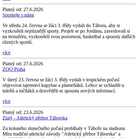
Platný od:
27.6.2026
Sportujte s námi
Ve středu 24. června se žáci 3. třídy vydali do Tábora, aby si
vyzkoušeli nejrůznější sporty. Projeli se po Jordánu, zaveslovali si
na trenažéru, vyzkoušeli svou pozornost, basketbal a spousty dalších
různých sportů.
více
Platný od:
27.6.2026
ZOO Praha
V úterý 23. června se žáci 3. třídy vydali v tropickém počasí
objevovat tajemství kapybar a plameňáků. Lehce se ochladili u
tuleňů a tučňáků a dozvěděli se spoustu nových informací.
více
Platný od:
23.6.2026
Zlatý - Atletický přebor Táborska
Za krásného slunečného počasí probíhaly v Táboře na stadionu
Míru tradiční atletické závody "Atletický přebor Táborska" a