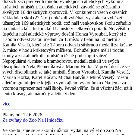
dražičtí žáci předvedli mnoho vynikajících atletických výkonů a
krásných umístění. Letošních atletických závodů se zúčastnilo
skvělých 16 dražických sportovců. V konkurenci všech okresních
základních škol (27 škol) dokázali vyběhat, vyskákat a vyházet
úžasných 169 atletických bodů, což naší venkovskou školu zařadilo
na fantastické a historické 11. místo v celkovém pořadí. Největšího
úspěchu naší atletické výpravy dosáhl Honza Vyroubal, který si z
Tábora odvezl zlatou medaili za 1. místo v běhu na 50 metrů a
Kamila Veselá, která si z Tábora odvezla stříbrnou medaili za krásné
2. místo v hodu kriketovým míčkem. Bohužel jsme měli i trochu
smůly a získali několik umístění těsně pod stupni vítězů.
Nepopulární 4. místo a bramborovou medaili získali ve svých
disciplínách Nela Plemeníková a Marian Horka. V první desítce ve
svých disciplínách se také umístili Šimon Vyroubal, Kamila Veselá,
Marian Horka, Karel Bočan, Michal Balvín a Miloš Veselý. Všem
atletům gratulujeme k jejich vynikajícím výkonům a děkujeme za
vzornou reprezentaci naší školy. Pevně věřím, že si všichni žáci užili
tento krásný, ale náročný atletický den.
více
Platný od:
12.6.2026
Za zvířaty do Zoo Na Hrádečku
Ve středu jsme se se školní dužinou vydali na výlet do Zoo Na