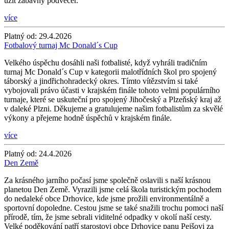
užít zábavný podvečer.
více
Platný od:
29.4.2026
Fotbalový turnaj Mc Donald´s Cup
Velkého úspěchu dosáhli naši fotbalisté, když vyhráli tradičním
turnaj Mc Donald´s Cup v kategorii malotřídních škol pro spojený
táborský a jindřichohradecký okres. Tímto vítězstvím si také
vybojovali právo účasti v krajském finále tohoto velmi populárního
turnaje, které se uskuteční pro spojený Jihočeský a Plzeňský kraj až
v daleké Plzni. Děkujeme a gratulujeme našim fotbalistům za skvělé
výkony a přejeme hodně úspěchů v krajském finále.
více
Platný od:
24.4.2026
Den Země
Za krásného jarního počasí jsme společně oslavili s naší krásnou
planetou Den Země. Vyrazili jsme celá škola turistickým pochodem
do nedaleké obce Drhovice, kde jsme prožili environmentálně a
sportovní dopoledne. Cestou jsme se také snažili trochu pomoci naší
přírodě, tím, že jsme sebrali viditelné odpadky v okolí naší cesty.
Velké poděkování patří starostovi obce Drhovice panu Pejšovi za