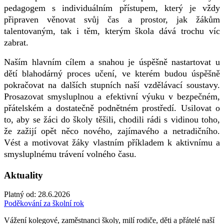
pedagogem s individuálním přístupem, který je vždy
připraven věnovat svůj čas a prostor, jak žákům
talentovaným, tak i těm, kterým škola dává trochu víc
zabrat.
Naším hlavním cílem a snahou je úspěšně nastartovat u
dětí blahodárný proces učení, ve kterém budou úspěšně
pokračovat na dalších stupních naší vzdělávací soustavy.
Prosazovat smysluplnou a efektivní výuku v bezpečném,
přátelském a dostatečně podnětném prostředí. Usilovat o
to, aby se žáci do školy těšili, chodili rádi s vidinou toho,
že zažijí opět něco nového, zajímavého a netradičního.
Vést a motivovat žáky vlastním příkladem k aktivnímu a
smysluplnému trávení volného času.
Aktuality
Platný od:
28.6.2026
Poděkování za školní rok
Vážení kolegové, zaměstnanci školy, milí rodiče, děti a přátelé naší