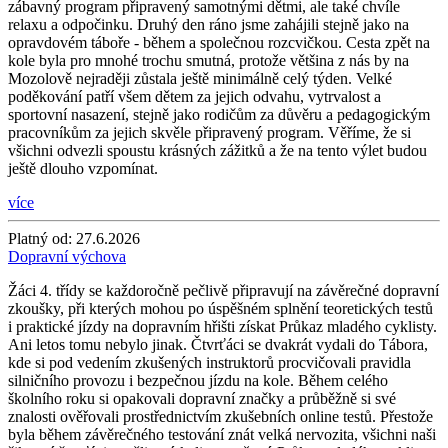
zábavný program připravený samotnými dětmi, ale také chvíle
relaxu a odpočinku. Druhý den ráno jsme zahájili stejně jako na
opravdovém táboře - během a společnou rozcvičkou. Cesta zpět na
kole byla pro mnohé trochu smutná, protože většina z nás by na
Mozolově nejraději zůstala ještě minimálně celý týden. Velké
poděkování patří všem dětem za jejich odvahu, vytrvalost a
sportovní nasazení, stejně jako rodičům za důvěru a pedagogickým
pracovníkům za jejich skvěle připravený program. Věříme, že si
všichni odvezli spoustu krásných zážitků a že na tento výlet budou
ještě dlouho vzpomínat.
více
Platný od:
27.6.2026
Dopravní výchova
Žáci 4. třídy se každoročně pečlivě připravují na závěrečné dopravní
zkoušky, při kterých mohou po úspěšném splnění teoretických testů
i praktické jízdy na dopravním hřišti získat Průkaz mladého cyklisty.
Ani letos tomu nebylo jinak. Čtvrťáci se dvakrát vydali do Tábora,
kde si pod vedením zkušených instruktorů procvičovali pravidla
silničního provozu i bezpečnou jízdu na kole. Během celého
školního roku si opakovali dopravní značky a průběžně si své
znalosti ověřovali prostřednictvím zkušebních online testů. Přestože
byla během závěrečného testování znát velká nervozita, všichni naši