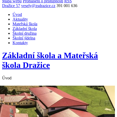
Mapa webu
Prohlášení o přístupnosti
RSS
Dražice 57
vesely@zsdrazice.cz
391 001 636
Úvod
Aktuality
Mateřská škola
Základní škola
Školní družina
Školní jídelna
Kontakty
Základní škola a Mateřská
škola
Dražice
Úvod