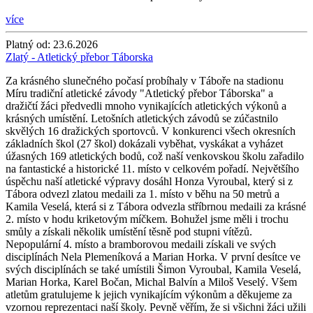
více
Platný od:
23.6.2026
Zlatý - Atletický přebor Táborska
Za krásného slunečného počasí probíhaly v Táboře na stadionu
Míru tradiční atletické závody "Atletický přebor Táborska" a
dražičtí žáci předvedli mnoho vynikajících atletických výkonů a
krásných umístění. Letošních atletických závodů se zúčastnilo
skvělých 16 dražických sportovců. V konkurenci všech okresních
základních škol (27 škol) dokázali vyběhat, vyskákat a vyházet
úžasných 169 atletických bodů, což naší venkovskou školu zařadilo
na fantastické a historické 11. místo v celkovém pořadí. Největšího
úspěchu naší atletické výpravy dosáhl Honza Vyroubal, který si z
Tábora odvezl zlatou medaili za 1. místo v běhu na 50 metrů a
Kamila Veselá, která si z Tábora odvezla stříbrnou medaili za krásné
2. místo v hodu kriketovým míčkem. Bohužel jsme měli i trochu
smůly a získali několik umístění těsně pod stupni vítězů.
Nepopulární 4. místo a bramborovou medaili získali ve svých
disciplínách Nela Plemeníková a Marian Horka. V první desítce ve
svých disciplínách se také umístili Šimon Vyroubal, Kamila Veselá,
Marian Horka, Karel Bočan, Michal Balvín a Miloš Veselý. Všem
atletům gratulujeme k jejich vynikajícím výkonům a děkujeme za
vzornou reprezentaci naší školy. Pevně věřím, že si všichni žáci užili