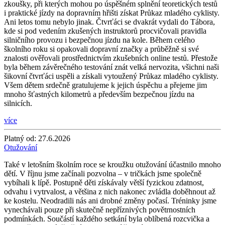
zkoušky, při kterých mohou po úspěšném splnění teoretických testů
i praktické jízdy na dopravním hřišti získat Průkaz mladého cyklisty.
Ani letos tomu nebylo jinak. Čtvrťáci se dvakrát vydali do Tábora,
kde si pod vedením zkušených instruktorů procvičovali pravidla
silničního provozu i bezpečnou jízdu na kole. Během celého
školního roku si opakovali dopravní značky a průběžně si své
znalosti ověřovali prostřednictvím zkušebních online testů. Přestože
byla během závěrečného testování znát velká nervozita, všichni naši
šikovní čtvrťáci uspěli a získali vytoužený Průkaz mladého cyklisty.
Všem dětem srdečně gratulujeme k jejich úspěchu a přejeme jim
mnoho šťastných kilometrů a především bezpečnou jízdu na
silnicích.
více
Platný od:
27.6.2026
Otužování
Také v letošním školním roce se kroužku otužování účastnilo mnoho
dětí. V říjnu jsme začínali pozvolna – v tričkách jsme společně
vybíhali k lípě. Postupně děti získávaly větší fyzickou zdatnost,
odvahu i vytrvalost, a většina z nich nakonec zvládla doběhnout až
ke kostelu. Neodradili nás ani drobné změny počasí. Tréninky jsme
vynechávali pouze při skutečně nepříznivých povětrnostních
podmínkách. Součástí každého setkání byla oblíbená rozcvička a