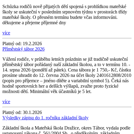
Schůzka rodičů nově přijatých dětí spojená s prohlídkou mateřské
školy se uskuteční v posledním srpnovém týdnu v prostorách třídy
mateřské školy. O přesném termínu budete včas informováni.
děkujeme a přejeme příjemné dny
více
Platný od:
19.2.2026
Příměstský tábor 2026
Vážení rodiče, v průběhu letních prázdnin se již tradičně uskuteční
příměstský tábor pořádaný naší základní školou, a to v termínu 10. -
14. srpna 2026 (pondělí až pátek). Cena tábora je 1 750,- Kč, částku
prosíme uhradit do 12. června 2026 na účet školy 2401612808/2010
(popis pro příjemce – jméno dítěte a variabilní symbol 5). Čeká nás
hodně sportovních her a delších výšlapů, zvažte proto fyzické
možnosti dětí. Minimální věk účastníků je 5 let.
více
Platný od:
30.1.2026
Výsledky zápisu do 1. ročníku základní školy
Základní škola a Mateřská škola Dražice, okres Tábor, vydala podle
ustanovení zákona č. 561/2004 Sb., o předškolním, základním,