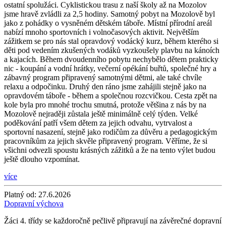
ostatní spolužáci. Cyklistickou trasu z naší školy až na Mozolov
jsme hravě zvládli za 2,5 hodiny. Samotný pobyt na Mozolově byl
jako z pohádky o vysněném dětském táboře. Místní přírodní areál
nabízí mnoho sportovních i volnočasových aktivit. Největším
zážitkem se pro nás stal opravdový vodácký kurz, během kterého si
děti pod vedením zkušených vodáků vyzkoušely plavbu na kánoích
a kajacích. Během dvoudenního pobytu nechybělo dětem prakticky
nic - koupání a vodní hrátky, večerní opékání buřtů, společné hry a
zábavný program připravený samotnými dětmi, ale také chvíle
relaxu a odpočinku. Druhý den ráno jsme zahájili stejně jako na
opravdovém táboře - během a společnou rozcvičkou. Cesta zpět na
kole byla pro mnohé trochu smutná, protože většina z nás by na
Mozolově nejraději zůstala ještě minimálně celý týden. Velké
poděkování patří všem dětem za jejich odvahu, vytrvalost a
sportovní nasazení, stejně jako rodičům za důvěru a pedagogickým
pracovníkům za jejich skvěle připravený program. Věříme, že si
všichni odvezli spoustu krásných zážitků a že na tento výlet budou
ještě dlouho vzpomínat.
více
Platný od:
27.6.2026
Dopravní výchova
Žáci 4. třídy se každoročně pečlivě připravují na závěrečné dopravní