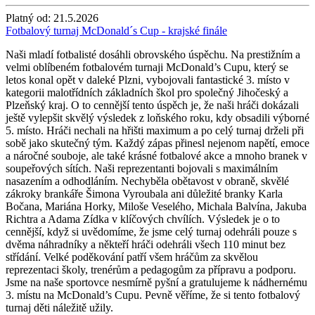
Platný od:
21.5.2026
Fotbalový turnaj McDonald´s Cup - krajské finále
Naši mladí fotbalisté dosáhli obrovského úspěchu. Na prestižním a
velmi oblíbeném fotbalovém turnaji McDonald’s Cupu, který se
letos konal opět v daleké Plzni, vybojovali fantastické 3. místo v
kategorii malotřídních základních škol pro společný Jihočeský a
Plzeňský kraj. O to cennější tento úspěch je, že naši hráči dokázali
ještě vylepšit skvělý výsledek z loňského roku, kdy obsadili výborné
5. místo. Hráči nechali na hřišti maximum a po celý turnaj drželi při
sobě jako skutečný tým. Každý zápas přinesl nejenom napětí, emoce
a náročné souboje, ale také krásné fotbalové akce a mnoho branek v
soupeřových sítích. Naši reprezentanti bojovali s maximálním
nasazením a odhodláním. Nechyběla obětavost v obraně, skvělé
zákroky brankáře Šimona Vyroubala ani důležité branky Karla
Bočana, Mariána Horky, Miloše Veselého, Michala Balvína, Jakuba
Richtra a Adama Zídka v klíčových chvílích. Výsledek je o to
cennější, když si uvědomíme, že jsme celý turnaj odehráli pouze s
dvěma náhradníky a někteří hráči odehráli všech 110 minut bez
střídání. Velké poděkování patří všem hráčům za skvělou
reprezentaci školy, trenérům a pedagogům za přípravu a podporu.
Jsme na naše sportovce nesmírně pyšní a gratulujeme k nádhernému
3. místu na McDonald’s Cupu. Pevně věříme, že si tento fotbalový
turnaj děti náležitě užily.