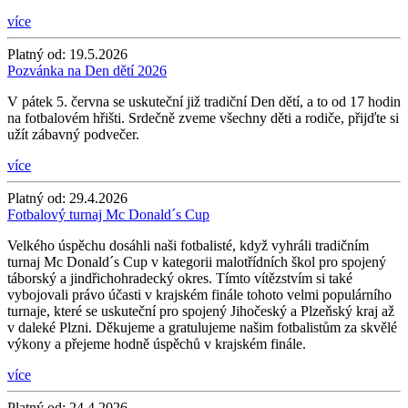
více
Platný od:
19.5.2026
Pozvánka na Den dětí 2026
V pátek 5. června se uskuteční již tradiční Den dětí, a to od 17 hodin
na fotbalovém hřišti. Srdečně zveme všechny děti a rodiče, přijďte si
užít zábavný podvečer.
více
Platný od:
29.4.2026
Fotbalový turnaj Mc Donald´s Cup
Velkého úspěchu dosáhli naši fotbalisté, když vyhráli tradičním
turnaj Mc Donald´s Cup v kategorii malotřídních škol pro spojený
táborský a jindřichohradecký okres. Tímto vítězstvím si také
vybojovali právo účasti v krajském finále tohoto velmi populárního
turnaje, které se uskuteční pro spojený Jihočeský a Plzeňský kraj až
v daleké Plzni. Děkujeme a gratulujeme našim fotbalistům za skvělé
výkony a přejeme hodně úspěchů v krajském finále.
více
Platný od:
24.4.2026