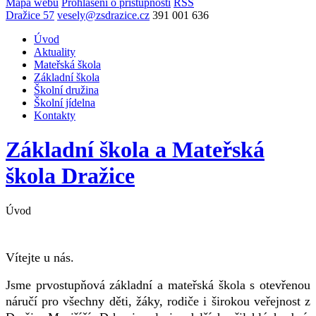
Mapa webu
Prohlášení o přístupnosti
RSS
Dražice 57
vesely@zsdrazice.cz
391 001 636
Úvod
Aktuality
Mateřská škola
Základní škola
Školní družina
Školní jídelna
Kontakty
Základní škola a Mateřská
škola
Dražice
Úvod
Vítejte u nás.
Jsme prvostupňová základní a mateřská škola s otevřenou
náručí pro všechny děti, žáky, rodiče i širokou veřejnost z