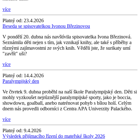
více
Platný od:
23.4.2026
Beseda se spisovatelkou Ivonou Březinovou
V pondělí 20. dubna nás navštívila spisovatelka Ivona Březinová.
Seznámila děti nejen s tím, jak vznikají knihy, ale také s příběhy a
různými zajímavostmi ze svých knih. Věděli jste, že surikaty umí
"zavřít" uši?
více
Platný od:
14.4.2026
Paralympijský den
Ve čtvrtek 9. dubna proběhl na naší škole Paralympijský den. Děti si
mohly vyzkoušet nejrůznější paralympijské sporty, jako je boccia,
showdown, goalball, anebo natrénovat pohyb s bílou holí. Celým
dnem nás provedli odborníci z Centra APA Univerzity Palackého.
více
Platný od:
9.4.2026
Výsledek přijímacího řízení do mateřské školy 2026