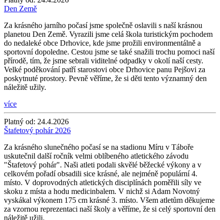
Den Země
Za krásného jarního počasí jsme společně oslavili s naší krásnou
planetou Den Země. Vyrazili jsme celá škola turistickým pochodem
do nedaleké obce Drhovice, kde jsme prožili environmentálně a
sportovní dopoledne. Cestou jsme se také snažili trochu pomoci naší
přírodě, tím, že jsme sebrali viditelné odpadky v okolí naší cesty.
Velké poděkování patří starostovi obce Drhovice panu Pejšovi za
poskytnuté prostory. Pevně věříme, že si děti tento významný den
náležitě užily.
více
Platný od:
24.4.2026
Štafetový pohár 2026
Za krásného slunečného počasí se na stadionu Míru v Táboře
uskutečnil další ročník velmi oblíbeného atletického závodu
"Štafetový pohár". Naši atleti podali skvělé běžecké výkony a v
celkovém pořadí obsadili sice krásné, ale nejméně populární 4.
místo. V doprovodných atletických disciplínách poměřili síly ve
skoku z místa a hodu medicinbalem. V nichž si Adam Novotný
vyskákal výkonem 175 cm krásné 3. místo. Všem atletům děkujeme
za vzornou reprezentaci naší školy a věříme, že si celý sportovní den
náležitě užili.