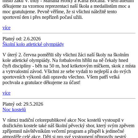
místo žáků V. třídy - Mariána Horky a Karla Bočana. Všem atletům
děkujeme za vzornou reprezentaci naší škola a medailistům moc a
moc gratulujeme. Pevně věříme, že si všichni náležitě tento
sportovní den i přes nepřízeň počasí užili.
více
Platný od:
2.6.2026
Školní kolo atletické olympiády
V úterý 2. června poměřili síly všichni žáci naší školy na školním
kole atletické olympiády. Na fotbalovém hřišti na ně čekaly hned
čtyři disciplíny - běh na 50 m, hod kriketovým míčkem, skok z místa
a vytrvalostní závod. Všichni ze sebe vydali to nejlepší a do svých
sportovních výkonů dali opravdu všechno. Všem patří velká
pochvala a gratulace děkujeme za účast!
více
Platný od:
29.5.2026
Noc kostelů
V rámci tradiční celorepublikové akce Noc kostelů vystoupil v
dražickém kostele také náš školní pěvecký sbor, který svým zpěvem
zpříjemnil návštěvníkům večerní program a přispěl k jedinečné
atmosféře celé akce. Děti si pro své vystoupení připravily pestrý