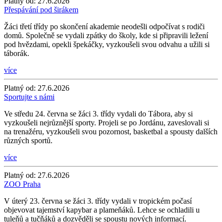
Platný od:
27.6.2026
Přespávání pod širákem
Žáci třetí třídy po skončení akademie neodešli odpočívat s rodiči
domů. Společně se vydali zpátky do školy, kde si připravili ležení
pod hvězdami, opekli špekáčky, vyzkoušeli svou odvahu a užili si
táborák.
více
Platný od:
27.6.2026
Sportujte s námi
Ve středu 24. června se žáci 3. třídy vydali do Tábora, aby si
vyzkoušeli nejrůznější sporty. Projeli se po Jordánu, zaveslovali si
na trenažéru, vyzkoušeli svou pozornost, basketbal a spousty dalších
různých sportů.
více
Platný od:
27.6.2026
ZOO Praha
V úterý 23. června se žáci 3. třídy vydali v tropickém počasí
objevovat tajemství kapybar a plameňáků. Lehce se ochladili u
tuleňů a tučňáků a dozvěděli se spoustu nových informací.