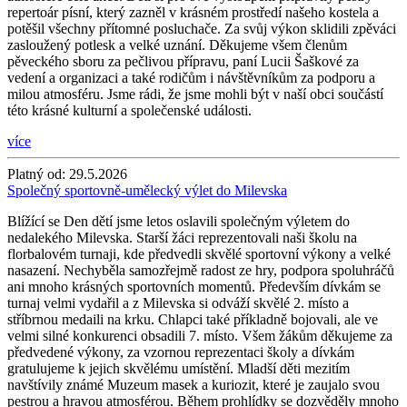
repertoár písní, který zazněl v krásném prostředí našeho kostela a
potěšil všechny přítomné posluchače. Za svůj výkon sklidili zpěváci
zasloužený potlesk a velké uznání. Děkujeme všem členům
pěveckého sboru za pečlivou přípravu, paní Lucii Šaškové za
vedení a organizaci a také rodičům i návštěvníkům za podporu a
milou atmosféru. Jsme rádi, že jsme mohli být v naší obci součástí
této krásné kulturní a společenské události.
více
Platný od:
29.5.2026
Společný sportovně-umělecký výlet do Milevska
Blížící se Den dětí jsme letos oslavili společným výletem do
nedalekého Milevska. Starší žáci reprezentovali naši školu na
florbalovém turnaji, kde předvedli skvělé sportovní výkony a velké
nasazení. Nechyběla samozřejmě radost ze hry, podpora spoluhráčů
ani mnoho krásných sportovních momentů. Především dívkám se
turnaj velmi vydařil a z Milevska si odváží skvělé 2. místo a
stříbrnou medaili na krku. Chlapci také příkladně bojovali, ale ve
velmi silné konkurenci obsadili 7. místo. Všem žákům děkujeme za
předvedené výkony, za vzornou reprezentaci školy a dívkám
gratulujeme k jejich skvělému umístění. Mladší děti mezitím
navštívily známé Muzeum masek a kuriozit, které je zaujalo svou
pestrou a hravou atmosférou. Během prohlídky se dozvěděly mnoho