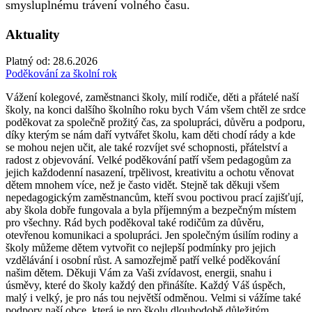
smysluplnému trávení volného času.
Aktuality
Platný od:
28.6.2026
Poděkování za školní rok
Vážení kolegové, zaměstnanci školy, milí rodiče, děti a přátelé naší
školy, na konci dalšího školního roku bych Vám všem chtěl ze srdce
poděkovat za společně prožitý čas, za spolupráci, důvěru a podporu,
díky kterým se nám daří vytvářet školu, kam děti chodí rády a kde
se mohou nejen učit, ale také rozvíjet své schopnosti, přátelství a
radost z objevování. Velké poděkování patří všem pedagogům za
jejich každodenní nasazení, trpělivost, kreativitu a ochotu věnovat
dětem mnohem více, než je často vidět. Stejně tak děkuji všem
nepedagogickým zaměstnancům, kteří svou poctivou prací zajišťují,
aby škola dobře fungovala a byla příjemným a bezpečným místem
pro všechny. Rád bych poděkoval také rodičům za důvěru,
otevřenou komunikaci a spolupráci. Jen společným úsilím rodiny a
školy můžeme dětem vytvořit co nejlepší podmínky pro jejich
vzdělávání i osobní růst. A samozřejmě patří velké poděkování
našim dětem. Děkuji Vám za Vaši zvídavost, energii, snahu i
úsměvy, které do školy každý den přinášíte. Každý Váš úspěch,
malý i velký, je pro nás tou největší odměnou. Velmi si vážíme také
podpory naší obce, která je pro školu dlouhodobě důležitým