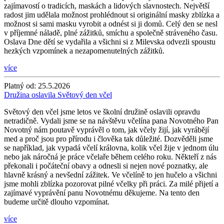
zajímavostí o tradicích, maskách a lidových slavnostech. Největší
radost jim udělala možnost prohlédnout si originální masky zblízka a
možnost si sami masku vyrobit a odnést si ji domů. Celý den se nesl
v příjemné náladě, plné zážitků, smíchu a společně stráveného času.
Oslava Dne dětí se vydařila a všichni si z Milevska odvezli spoustu
hezkých vzpomínek a nezapomenutelných zážitků.
více
Platný od:
25.5.2026
Družina oslavila Světový den včel
Světový den včel jsme letos ve školní družině oslavili opravdu
netradičně. Vydali jsme se na návštěvu včelína pana Novotného Pan
Novotný nám poutavě vyprávěl o tom, jak včely žijí, jak vyrábějí
med a proč jsou pro přírodu i člověka tak důležité. Dozvěděli jsme
se například, jak vypadá včelí královna, kolik včel žije v jednom úlu
nebo jak náročná je práce včelaře během celého roku. Někteří z nás
překonali i počáteční obavy a odnesli si nejen nové poznatky, ale
hlavně krásný a nevšední zážitek. Ve včelíně to jen hučelo a všichni
jsme mohli zblízka pozorovat pilné včelky při práci. Za milé přijetí a
zajímavé vyprávění panu Novotnému děkujeme. Na tento den
budeme určitě dlouho vzpomínat.
více