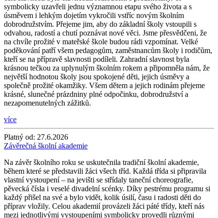
symbolicky uzavřeli jednu významnou etapu svého života a s
úsměvem i lehkým dojetím vykročili vstříc novým školním
dobrodružstvím. Přejeme jim, aby do základní školy vstoupili s
odvahou, radostí a chutí poznávat nové věci. Jsme přesvědčeni, že
na chvíle prožité v mateřské škole budou rádi vzpomínat. Velké
poděkování patří všem pedagogům, zaměstnancům školy i rodičům,
kteří se na přípravě slavnosti podíleli. Zahradní slavnost byla
krásnou tečkou za uplynulým školním rokem a připomněla nám, že
největší hodnotou školy jsou spokojené děti, jejich úsměvy a
společně prožité okamžiky. Všem dětem a jejich rodinám přejeme
krásné, slunečné prázdniny plné odpočinku, dobrodružství a
nezapomenutelných zážitků.
více
Platný od:
27.6.2026
Závěrečná školní akademie
Na závěr školního roku se uskutečnila tradiční školní akademie,
během které se představili žáci všech tříd. Každá třída si připravila
vlastní vystoupení – na jevišti se střídaly taneční choreografie,
pěvecká čísla i veselé divadelní scénky. Díky pestrému programu si
každý přišel na své a bylo vidět, kolik úsilí, času i radosti děti do
příprav vložily. Celou akademií provázeli žáci páté třídy, kteří nás
mezi jednotlivými vystoupeními symbolicky provedli různými