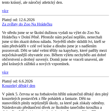
tento krásný, ale náročný atletický den.
více
Platný od:
12.6.2026
Za zvířaty do Zoo Na Hrádečku
Ve středu jsme se se školní dužinou vydali na výlet do Zoo Na
Hrádečku v Dolní Pěně. Přestože nám počasí nepřálo, nenechali
jsme si tím zkazit dobou náladu. Největší obdiv sklidili lvi, kteří se
nám předváděli v celé své kráse a dlouho jsme je s nadšením
pozorovali. Děti se také velmi těšily na kapybary, které patřily mezi
nejočekávanější obyvatele zoo. Během výletu nechybělo ani dobré
občerstvení a drobný suvenýr. Domů jsme se vraceli unavení, ale
plní krásných zážitků a nových vzpomínek.
více
Platný od:
6.6.2026
Kouzelný dětský den
V pátek 5. června se na fotbalovém hřišti uskutečnil dětský den plný
kouzelných postaviček z říše pohádek a fantazie. Děti na
stanovištích plnily nejrůznější úkoly, za které pak získaly odměny.
Následovalo předtančení dívek ze školního tanečního kroužku a