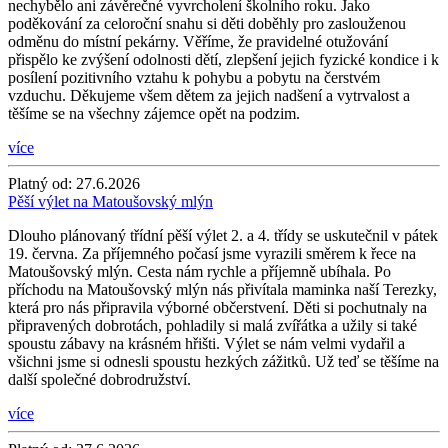
nechybělo ani závěrečné vyvrcholení školního roku. Jako
poděkování za celoroční snahu si děti doběhly pro zaslouženou
odměnu do místní pekárny. Věříme, že pravidelné otužování
přispělo ke zvýšení odolnosti dětí, zlepšení jejich fyzické kondice i k
posílení pozitivního vztahu k pohybu a pobytu na čerstvém
vzduchu. Děkujeme všem dětem za jejich nadšení a vytrvalost a
těšíme se na všechny zájemce opět na podzim.
více
Platný od:
27.6.2026
Pěší výlet na Matoušovský mlýn
Dlouho plánovaný třídní pěší výlet 2. a 4. třídy se uskutečnil v pátek
19. června. Za příjemného počasí jsme vyrazili směrem k řece na
Matoušovský mlýn. Cesta nám rychle a příjemně ubíhala. Po
příchodu na Matoušovský mlýn nás přivítala maminka naší Terezky,
která pro nás připravila výborné občerstvení. Děti si pochutnaly na
připravených dobrotách, pohladily si malá zvířátka a užily si také
spoustu zábavy na krásném hřišti. Výlet se nám velmi vydařil a
všichni jsme si odnesli spoustu hezkých zážitků. Už teď se těšíme na
další společné dobrodružství.
více