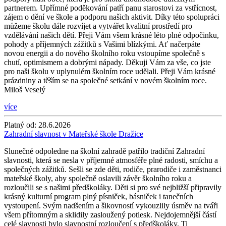
partnerem. Upřímné poděkování patří panu starostovi za vstřícnost,
zájem o dění ve škole a podporu našich aktivit. Díky této spolupráci
můžeme školu dále rozvíjet a vytvářet kvalitní prostředí pro
vzdělávání našich dětí. Přeji Vám všem krásné léto plné odpočinku,
pohody a příjemných zážitků s Vašimi blízkými. Ať načerpáte
novou energii a do nového školního roku vstoupíme společně s
chutí, optimismem a dobrými nápady. Děkuji Vám za vše, co jste
pro naši školu v uplynulém školním roce udělali. Přeji Vám krásné
prázdniny a těším se na společné setkání v novém školním roce.
Miloš Veselý
více
Platný od:
28.6.2026
Zahradní slavnost v Mateřské škole Dražice
Slunečné odpoledne na školní zahradě patřilo tradiční Zahradní
slavnosti, která se nesla v příjemné atmosféře plné radosti, smíchu a
společných zážitků. Sešli se zde děti, rodiče, prarodiče i zaměstnanci
mateřské školy, aby společně oslavili závěr školního roku a
rozloučili se s našimi předškoláky. Děti si pro své nejbližší připravily
krásný kulturní program plný písniček, básniček i tanečních
vystoupení. Svým nadšením a šikovností vykouzlily úsměv na tváři
všem přítomným a sklidily zasloužený potlesk. Nejdojemnější částí
celé slavnosti bylo slavnostní rozloučení s předškoláky. Ti