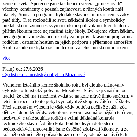
zeměmi světa. Společně jsme tak během večera „procestovali“
všechny kontinenty a poznali zajímavosti z různých koutů naší
planety. Součástí programu bylo také slavnostní rozloučení s žáky
páté třídy. Ti se rozloučili se svou základní školou a symbolicky
předali školní zvoneček svým mladším spolužákům, kteří budou v
příštím školním roce nejstaršími žáky školy. Děkujeme všem žákům,
pedagogům i zaměstnancům školy za přípravu krásného programu a
rodičům i ostatním hostům za jejich podporu a příjemnou atmosféru.
Školní akademie byla krásnou tečkou za letošním školním rokem.
více
Platný od:
27.6.2026
Cyklisticko - turistiský pobyt na Mozolově
Vrcholem letošního konce školního roku byl dlouho plánovaný
cyklisticko-turistický pobyt na Mozolově. Stává se již naší milou
tradicí, že děti mají možnost vydat se na kole právě tímto směrem. V
letošním roce na tento pobyt vyrazily dvě skupiny žáků naší školy.
Před samotným výletem je však vždy potřeba pečlivě zvážit, zda
děti zvládnou téměř dvacetikilometrovou trasu náročnějším terénem,
nezbytný je také souhlas rodičů a velmi důkladná kontrola
technického stavu jízdního kola. Pod bedlivým dohledem
pedagogických pracovníků jsme úspěšně zdolávali kilometry a za
krásného slunečného počasí dorazili do cíle, kde už na nás čekali