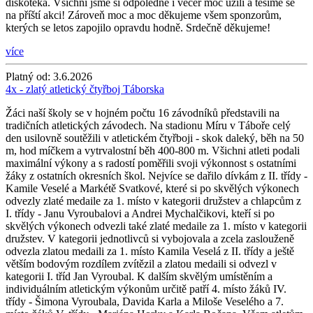
diskotéka. Všichni jsme si odpoledne i večer moc užili a těšíme se
na příští akci! Zároveň moc a moc děkujeme všem sponzorům,
kterých se letos zapojilo opravdu hodně. Srdečně děkujeme!
více
Platný od:
3.6.2026
4x - zlatý atletický čtyřboj Táborska
Žáci naší školy se v hojném počtu 16 závodníků představili na
tradičních atletických závodech. Na stadionu Míru v Táboře celý
den usilovně soutěžili v atletickém čtyřboji - skok daleký, běh na 50
m, hod míčkem a vytrvalostní běh 400-800 m. Všichni atleti podali
maximální výkony a s radostí poměřili svoji výkonnost s ostatními
žáky z ostatních okresních škol. Nejvíce se dařilo dívkám z II. třídy -
Kamile Veselé a Markétě Svatkové, které si po skvělých výkonech
odvezly zlaté medaile za 1. místo v kategorii družstev a chlapcům z
I. třídy - Janu Vyroubalovi a Andrei Mychalčikovi, kteří si po
skvělých výkonech odvezli také zlaté medaile za 1. místo v kategorii
družstev. V kategorii jednotlivců si vybojovala a zcela zaslouženě
odvezla zlatou medaili za 1. místo Kamila Veselá z II. třídy a ještě
větším bodovým rozdílem zvítězil a zlatou medaili si odvezl v
kategorii I. tříd Jan Vyroubal. K dalším skvělým umístěním a
individuálním atletickým výkonům určitě patří 4. místo žáků IV.
třídy - Šimona Vyroubala, Davida Karla a Miloše Veselého a 7.