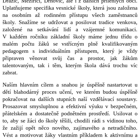
Dražic, Meziříčí, Drhovic, ale i z dalších přilehlých obcí.
Uplatňujeme specifika vesnické školy, která jsou založena
na osobním až rodinném přístupu všech zaměstnanců
školy. Snažíme se udržovat a posilovat tradice venkova,
založené na setkávání lidí a vzájemné komunikaci.
V každém ročníku základní školy máme jednu třídu o
malém počtu žáků se vstřícným plně kvalifikovaným
pedagogem s individuálním přístupem, který je vždy
připraven věnovat svůj čas a prostor, jak žákům
talentovaným, tak i těm, kterým škola dává trochu víc
zabrat.
Naším hlavním cílem a snahou je úspěšně nastartovat u
dětí blahodárný proces učení, ve kterém budou úspěšně
pokračovat na dalších stupních naší vzdělávací soustavy.
Prosazovat smysluplnou a efektivní výuku v bezpečném,
přátelském a dostatečně podnětném prostředí. Usilovat o
to, aby se žáci do školy těšili, chodili rádi s vidinou toho,
že zažijí opět něco nového, zajímavého a netradičního.
Vést a motivovat žáky vlastním příkladem k aktivnímu a