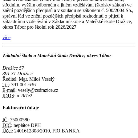
středním, vyšším odborném a jiném vzdělávání (školský zákon) ve
znění pozdějších předpisů a v souladu se zákonem č. 500/2004 Sb.,
správní řád ve znění pozdějších předpisů rozhodnutí o přijetí k
základnímu vzdělávání v Základní škole a Mateřské škole Dražice,
okres Tábor pro školní rok 2026/2027.
více
Základní škola a Mateřská škola Dražice, okres Tábor
Dražice 57
391 31 Dražice
Ředitel:
Mgr. Miloš Veselý
Tel:
391 001 636
E-mail:
vesely@zsdrazice.cz
IDDS:
re2k7e2
Fakturační údaje
IČ:
75000580
DIČ:
neplátce DPH
Účet:
2401612808/2010, FIO BANKA