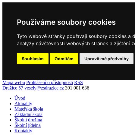
Používáme soubory cookies
Tyto webové stránky používají soubory cookies a da
analýzy návštěvnosti webových stránek a zjištění z
Souhlasím
Odmítám
Upravit mé předvolby
Mapa webu
Prohlášení o přístupnosti
RSS
Dražice 57
vesely@zsdrazice.cz
391 001 636
Úvod
Aktuality
Mateřská škola
Základní škola
Školní družina
Školní jídelna
Kontakty