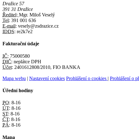
Dražice 57
391 31 Dražice
Ředitel:
Mgr. Miloš Veselý
Tel:
391 001 636
E-mail:
vesely@zsdrazice.cz
IDDS:
re2k7e2
Fakturační údaje
IČ:
75000580
DIČ:
neplátce DPH
Účet:
2401612808/2010, FIO BANKA
Mapa webu
|
Nastavení cookies
Prohlášení o cookies
|
Prohlášení o př
Úřední hodiny
PO:
8-16
ÚT:
8-16
ST:
8-16
ČT:
8-16
PÁ:
8-16
Mapa