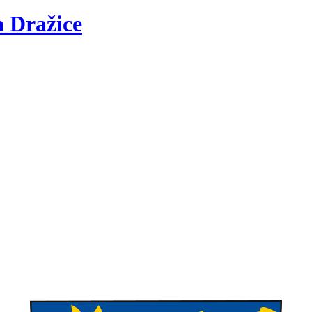
a
Dražice