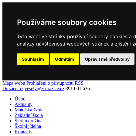
Používáme soubory cookies
Tyto webové stránky používají soubory cookies a da
analýzy návštěvnosti webových stránek a zjištění z
Souhlasím
Odmítám
Upravit mé předvolby
Mapa webu
Prohlášení o přístupnosti
RSS
Dražice 57
vesely@zsdrazice.cz
391 001 636
Úvod
Aktuality
Mateřská škola
Základní škola
Školní družina
Školní jídelna
Kontakty