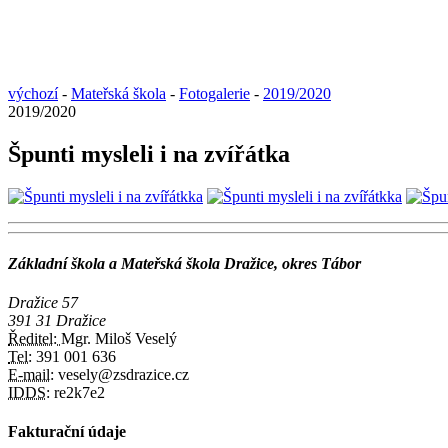
výchozí
-
Mateřská škola
-
Fotogalerie
-
2019/2020
2019/2020
Špunti mysleli i na zvířátka
Základní škola a Mateřská škola Dražice, okres Tábor
Dražice 57
391 31 Dražice
Ředitel:
Mgr. Miloš Veselý
Tel:
391 001 636
E-mail:
vesely@zsdrazice.cz
IDDS:
re2k7e2
Fakturační údaje