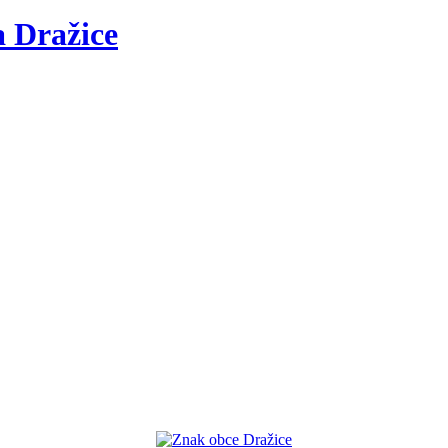
a
Dražice