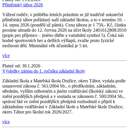
Příměstský tábor 2026
Vážení rodiče, v průběhu letních prázdnin se již tradičně uskuteční
příměstský tábor pořádaný naší základní školou, a to v termínu 10. -
14. srpna 2026 (pondělí až pátek). Cena tábora je 1 750,- Kč, částku
prosíme uhradit do 12. června 2026 na účet školy 2401612808/2010
(popis pro příjemce – jméno dítěte a variabilní symbol 5). Čeká nás
hodně sportovních her a delších výšlapů, zvažte proto fyzické
možnosti dětí. Minimální věk účastníků je 5 let.
více
Platný od:
30.1.2026
Výsledky zápisu do 1. ročníku základní školy
Základní škola a Mateřská škola Dražice, okres Tábor, vydala podle
ustanovení zákona č. 561/2004 Sb., o předškolním, základním,
středním, vyšším odborném a jiném vzdělávání (školský zákon) ve
znění pozdějších předpisů a v souladu se zákonem č. 500/2004 Sb.,
správní řád ve znění pozdějších předpisů rozhodnutí o přijetí k
základnímu vzdělávání v Základní škole a Mateřské škole Dražice,
okres Tábor pro školní rok 2026/2027.
více