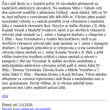
Žáci naší školy se v hojném počtu 16 závodníků představili na
tradičních atletických závodech. Na stadionu Míru v Táboře celý
den usilovně soutěžili v atletickém čtyřboji - skok daleký, běh na 50
m, hod míčkem a vytrvalostní běh 400-800 m. Všichni atleti podali
maximální výkony a s radostí poměřili svoji výkonnost s ostatními
žáky z ostatních okresních škol. Nejvíce se dařilo dívkám z II. třídy -
Kamile Veselé a Markétě Svatkové, které si po skvělých výkonech
odvezly zlaté medaile za 1. místo v kategorii družstev a chlapcům z
I. třídy - Janu Vyroubalovi a Andrei Mychalčikovi, kteří si po
skvělých výkonech odvezli také zlaté medaile za 1. místo v kategorii
družstev. V kategorii jednotlivců si vybojovala a zcela zaslouženě
odvezla zlatou medaili za 1. místo Kamila Veselá z II. třídy a ještě
větším bodovým rozdílem zvítězil a zlatou medaili si odvezl v
kategorii I. tříd Jan Vyroubal. K dalším skvělým umístěním a
individuálním atletickým výkonům určitě patří 4. místo žáků IV.
třídy - Šimona Vyroubala, Davida Karla a Miloše Veselého a 7.
místo žáků V. třídy - Mariána Horky a Karla Bočana. Všem atletům
děkujeme za vzornou reprezentaci naší škola a medailistům moc a
moc gratulujeme. Pevně věříme, že si všichni náležitě tento
sportovní den i přes nepřízeň počasí užili.
více
Platný od:
2.6.2026
Školní kolo atletické olympiády