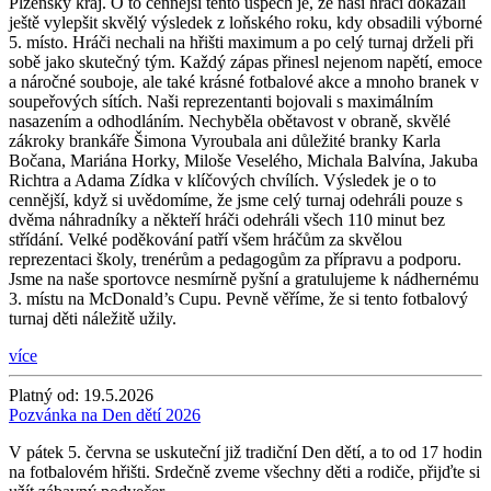
Plzeňský kraj. O to cennější tento úspěch je, že naši hráči dokázali
ještě vylepšit skvělý výsledek z loňského roku, kdy obsadili výborné
5. místo. Hráči nechali na hřišti maximum a po celý turnaj drželi při
sobě jako skutečný tým. Každý zápas přinesl nejenom napětí, emoce
a náročné souboje, ale také krásné fotbalové akce a mnoho branek v
soupeřových sítích. Naši reprezentanti bojovali s maximálním
nasazením a odhodláním. Nechyběla obětavost v obraně, skvělé
zákroky brankáře Šimona Vyroubala ani důležité branky Karla
Bočana, Mariána Horky, Miloše Veselého, Michala Balvína, Jakuba
Richtra a Adama Zídka v klíčových chvílích. Výsledek je o to
cennější, když si uvědomíme, že jsme celý turnaj odehráli pouze s
dvěma náhradníky a někteří hráči odehráli všech 110 minut bez
střídání. Velké poděkování patří všem hráčům za skvělou
reprezentaci školy, trenérům a pedagogům za přípravu a podporu.
Jsme na naše sportovce nesmírně pyšní a gratulujeme k nádhernému
3. místu na McDonald’s Cupu. Pevně věříme, že si tento fotbalový
turnaj děti náležitě užily.
více
Platný od:
19.5.2026
Pozvánka na Den dětí 2026
V pátek 5. června se uskuteční již tradiční Den dětí, a to od 17 hodin
na fotbalovém hřišti. Srdečně zveme všechny děti a rodiče, přijďte si