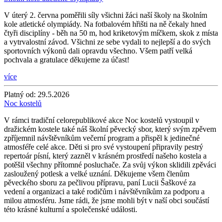
V úterý 2. června poměřili síly všichni žáci naší školy na školním
kole atletické olympiády. Na fotbalovém hřišti na ně čekaly hned
čtyři disciplíny - běh na 50 m, hod kriketovým míčkem, skok z místa
a vytrvalostní závod. Všichni ze sebe vydali to nejlepší a do svých
sportovních výkonů dali opravdu všechno. Všem patří velká
pochvala a gratulace děkujeme za účast!
více
Platný od:
29.5.2026
Noc kostelů
V rámci tradiční celorepublikové akce Noc kostelů vystoupil v
dražickém kostele také náš školní pěvecký sbor, který svým zpěvem
zpříjemnil návštěvníkům večerní program a přispěl k jedinečné
atmosféře celé akce. Děti si pro své vystoupení připravily pestrý
repertoár písní, který zazněl v krásném prostředí našeho kostela a
potěšil všechny přítomné posluchače. Za svůj výkon sklidili zpěváci
zasloužený potlesk a velké uznání. Děkujeme všem členům
pěveckého sboru za pečlivou přípravu, paní Lucii Šaškové za
vedení a organizaci a také rodičům i návštěvníkům za podporu a
milou atmosféru. Jsme rádi, že jsme mohli být v naší obci součástí
této krásné kulturní a společenské události.