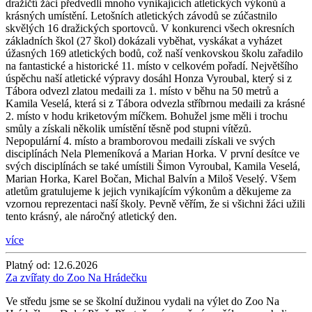
dražičtí žáci předvedli mnoho vynikajících atletických výkonů a
krásných umístění. Letošních atletických závodů se zúčastnilo
skvělých 16 dražických sportovců. V konkurenci všech okresních
základních škol (27 škol) dokázali vyběhat, vyskákat a vyházet
úžasných 169 atletických bodů, což naší venkovskou školu zařadilo
na fantastické a historické 11. místo v celkovém pořadí. Největšího
úspěchu naší atletické výpravy dosáhl Honza Vyroubal, který si z
Tábora odvezl zlatou medaili za 1. místo v běhu na 50 metrů a
Kamila Veselá, která si z Tábora odvezla stříbrnou medaili za krásné
2. místo v hodu kriketovým míčkem. Bohužel jsme měli i trochu
smůly a získali několik umístění těsně pod stupni vítězů.
Nepopulární 4. místo a bramborovou medaili získali ve svých
disciplínách Nela Plemeníková a Marian Horka. V první desítce ve
svých disciplínách se také umístili Šimon Vyroubal, Kamila Veselá,
Marian Horka, Karel Bočan, Michal Balvín a Miloš Veselý. Všem
atletům gratulujeme k jejich vynikajícím výkonům a děkujeme za
vzornou reprezentaci naší školy. Pevně věřím, že si všichni žáci užili
tento krásný, ale náročný atletický den.
více
Platný od:
12.6.2026
Za zvířaty do Zoo Na Hrádečku
Ve středu jsme se se školní dužinou vydali na výlet do Zoo Na