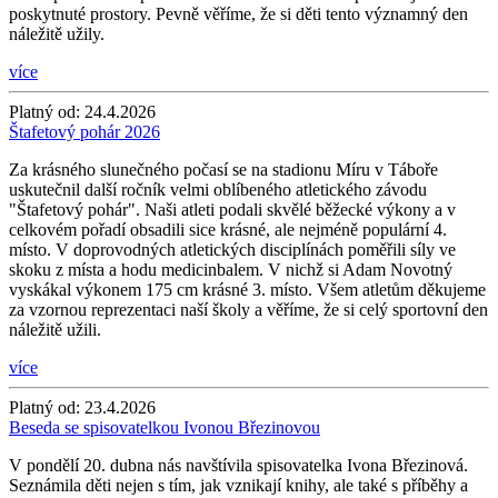
poskytnuté prostory. Pevně věříme, že si děti tento významný den
náležitě užily.
více
Platný od:
24.4.2026
Štafetový pohár 2026
Za krásného slunečného počasí se na stadionu Míru v Táboře
uskutečnil další ročník velmi oblíbeného atletického závodu
"Štafetový pohár". Naši atleti podali skvělé běžecké výkony a v
celkovém pořadí obsadili sice krásné, ale nejméně populární 4.
místo. V doprovodných atletických disciplínách poměřili síly ve
skoku z místa a hodu medicinbalem. V nichž si Adam Novotný
vyskákal výkonem 175 cm krásné 3. místo. Všem atletům děkujeme
za vzornou reprezentaci naší školy a věříme, že si celý sportovní den
náležitě užili.
více
Platný od:
23.4.2026
Beseda se spisovatelkou Ivonou Březinovou
V pondělí 20. dubna nás navštívila spisovatelka Ivona Březinová.
Seznámila děti nejen s tím, jak vznikají knihy, ale také s příběhy a