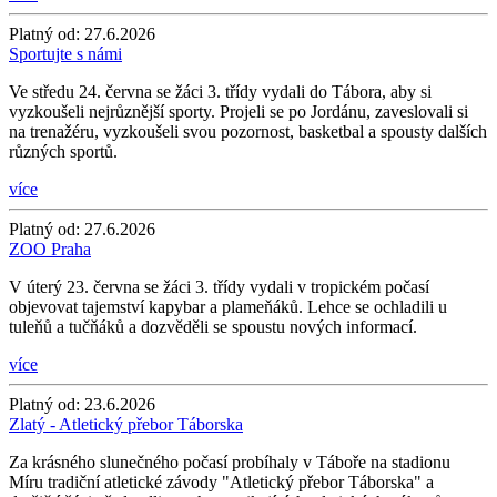
Platný od:
27.6.2026
Sportujte s námi
Ve středu 24. června se žáci 3. třídy vydali do Tábora, aby si
vyzkoušeli nejrůznější sporty. Projeli se po Jordánu, zaveslovali si
na trenažéru, vyzkoušeli svou pozornost, basketbal a spousty dalších
různých sportů.
více
Platný od:
27.6.2026
ZOO Praha
V úterý 23. června se žáci 3. třídy vydali v tropickém počasí
objevovat tajemství kapybar a plameňáků. Lehce se ochladili u
tuleňů a tučňáků a dozvěděli se spoustu nových informací.
více
Platný od:
23.6.2026
Zlatý - Atletický přebor Táborska
Za krásného slunečného počasí probíhaly v Táboře na stadionu
Míru tradiční atletické závody "Atletický přebor Táborska" a