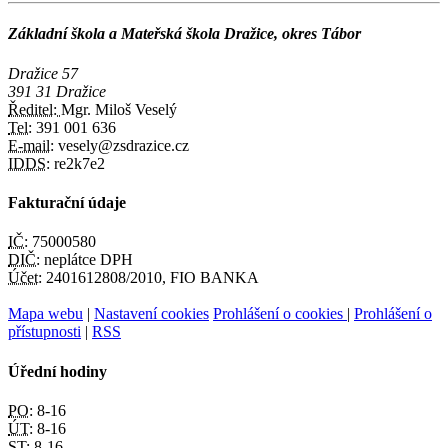
Základní škola a Mateřská škola Dražice, okres Tábor
Dražice 57
391 31 Dražice
Ředitel:
Mgr. Miloš Veselý
Tel:
391 001 636
E-mail:
vesely@zsdrazice.cz
IDDS:
re2k7e2
Fakturační údaje
IČ:
75000580
DIČ:
neplátce DPH
Účet:
2401612808/2010, FIO BANKA
Mapa webu
|
Nastavení cookies
Prohlášení o cookies
|
Prohlášení o
přístupnosti
|
RSS
Úřední hodiny
PO:
8-16
ÚT:
8-16
ST:
8-16