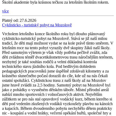
Školní akademie byla krásnou tečkou za letošním školním rokem.
více
Platný od:
27.6.2026
Cyklisticko - turistiský pobyt na Mozolově
Vrcholem letošního konce školního roku byl dlouho plánovaný
cyklisticko-turistický pobyt na Mozolově. Stává se již naší milou
tradicí, že děti mají možnost vydat se na kole právě tímto směrem. V
letošním roce na tento pobyt vyrazily dvě skupiny žáků naší školy.
Před samotným výletem je však vždy potřeba pečlivě zvážit, zda
děti zvládnou téměř dvacetikilometrovou trasu náročnějším terénem,
nezbytný je také souhlas rodičů a velmi důkladná kontrola
technického stavu jízdního kola. Pod bedlivým dohledem
pedagogických pracovníků jsme úspěšně zdolávali kilometry a za
krásného slunečného počasí dorazili do cíle, kde už na nás čekali
ostatní spolužáci. Cyklistickou trasu z naší školy až na Mozolov
jsme hravě zvládli za 2,5 hodiny. Samotný pobyt na Mozolově byl
jako z pohádky o vysněném dětském táboře. Místní přírodní areál
nabízí mnoho sportovních i volnočasových aktivit. Největším
zážitkem se pro nás stal opravdový vodácký kurz, během kterého si
děti pod vedením zkušených vodáků vyzkoušely plavbu na kánoích
a kajacích. Během dvoudenního pobytu nechybělo dětem prakticky
nic - koupání a vodní hrátky, večerní opékání buřtů, společné hry a