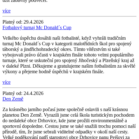
užít zábavný podvečer.
více
Platný od:
29.4.2026
Fotbalový turnaj Mc Donald´s Cup
Velkého úspěchu dosáhli naši fotbalisté, když vyhráli tradičním
turnaj Mc Donald´s Cup v kategorii malotřídních škol pro spojený
táborský a jindřichohradecký okres. Tímto vítězstvím si také
vybojovali právo účasti v krajském finále tohoto velmi populárního
turnaje, které se uskuteční pro spojený Jihočeský a Plzeňský kraj až
v daleké Plzni. Děkujeme a gratulujeme našim fotbalistům za skvělé
výkony a přejeme hodně úspěchů v krajském finále.
více
Platný od:
24.4.2026
Den Země
Za krásného jarního počasí jsme společně oslavili s naší krásnou
planetou Den Země. Vyrazili jsme celá škola turistickým pochodem
do nedaleké obce Drhovice, kde jsme prožili environmentálně a
sportovní dopoledne. Cestou jsme se také snažili trochu pomoci naší
přírodě, tím, že jsme sebrali viditelné odpadky v okolí naší cesty.
Velké poděkování patří starostovi obce Drhovice panu Pejšovi za