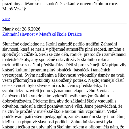
prázdniny a těším se na společné setkání v novém školním roce.
Miloš Veselý
více
Platný od:
28.6.2026
Zahradní slavnost v Mateřské škole Dražice
Slunečné odpoledne na školní zahradě patřilo tradiční Zahradní
slavnosti, která se nesla v příjemné atmosféře plné radosti, smíchu a
společných zážitků. Sešli se zde děti, rodiče, prarodiče i zaměstnanci
mateřské školy, aby společně oslavili závěr školního roku a
rozloučili se s našimi předškoláky. Děti si pro své nejbližší připravily
krásný kulturní program plný písniček, básniček i tanečních
vystoupení. Svým nadšením a šikovností vykouzlily úsměv na tváři
všem přítomným a sklidily zasloužený potlesk. Nejdojemnější částí
celé slavnosti bylo slavnostní rozloučení s předškoláky. Ti
symbolicky uzavřeli jednu významnou etapu svého života a s
úsměvem i lehkým dojetím vykročili vstříc novým školním
dobrodružstvím. Přejeme jim, aby do základní školy vstoupili s
odvahou, radostí a chutí poznávat nové věci. Jsme přesvědčeni, že
na chvíle prožité v mateřské škole budou rádi vzpomínat. Velké
poděkování patří všem pedagogům, zaměstnancům školy i rodičům,
kteří se na přípravě slavnosti podíleli. Zahradní slavnost byla
krásnou tečkou za uplynulým školním rokem a připomněla nám, že