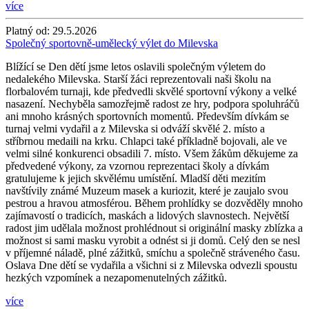
více
Platný od:
29.5.2026
Společný sportovně-umělecký výlet do Milevska
Blížící se Den dětí jsme letos oslavili společným výletem do
nedalekého Milevska. Starší žáci reprezentovali naši školu na
florbalovém turnaji, kde předvedli skvělé sportovní výkony a velké
nasazení. Nechyběla samozřejmě radost ze hry, podpora spoluhráčů
ani mnoho krásných sportovních momentů. Především dívkám se
turnaj velmi vydařil a z Milevska si odváží skvělé 2. místo a
stříbrnou medaili na krku. Chlapci také příkladně bojovali, ale ve
velmi silné konkurenci obsadili 7. místo. Všem žákům děkujeme za
předvedené výkony, za vzornou reprezentaci školy a dívkám
gratulujeme k jejich skvělému umístění. Mladší děti mezitím
navštívily známé Muzeum masek a kuriozit, které je zaujalo svou
pestrou a hravou atmosférou. Během prohlídky se dozvěděly mnoho
zajímavostí o tradicích, maskách a lidových slavnostech. Největší
radost jim udělala možnost prohlédnout si originální masky zblízka a
možnost si sami masku vyrobit a odnést si ji domů. Celý den se nesl
v příjemné náladě, plné zážitků, smíchu a společně stráveného času.
Oslava Dne dětí se vydařila a všichni si z Milevska odvezli spoustu
hezkých vzpomínek a nezapomenutelných zážitků.
více