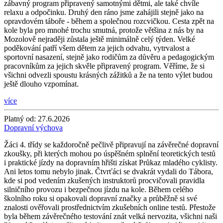
zábavný program připravený samotnými dětmi, ale také chvíle
relaxu a odpočinku. Druhý den ráno jsme zahájili stejně jako na
opravdovém táboře - během a společnou rozcvičkou. Cesta zpět na
kole byla pro mnohé trochu smutná, protože většina z nás by na
Mozolově nejraději zůstala ještě minimálně celý týden. Velké
poděkování patří všem dětem za jejich odvahu, vytrvalost a
sportovní nasazení, stejně jako rodičům za důvěru a pedagogickým
pracovníkům za jejich skvěle připravený program. Věříme, že si
všichni odvezli spoustu krásných zážitků a že na tento výlet budou
ještě dlouho vzpomínat.
více
Platný od:
27.6.2026
Dopravní výchova
Žáci 4. třídy se každoročně pečlivě připravují na závěrečné dopravní
zkoušky, při kterých mohou po úspěšném splnění teoretických testů
i praktické jízdy na dopravním hřišti získat Průkaz mladého cyklisty.
Ani letos tomu nebylo jinak. Čtvrťáci se dvakrát vydali do Tábora,
kde si pod vedením zkušených instruktorů procvičovali pravidla
silničního provozu i bezpečnou jízdu na kole. Během celého
školního roku si opakovali dopravní značky a průběžně si své
znalosti ověřovali prostřednictvím zkušebních online testů. Přestože
byla během závěrečného testování znát velká nervozita, všichni naši