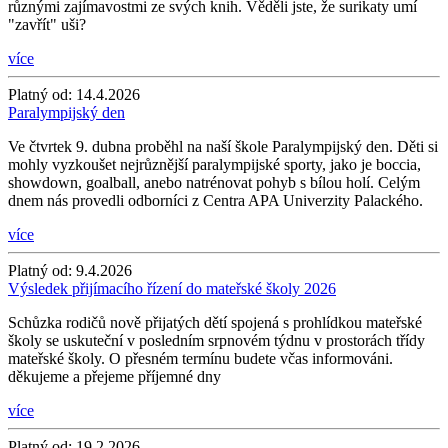
různými zajímavostmi ze svých knih. Věděli jste, že surikaty umí
"zavřít" uši?
více
Platný od:
14.4.2026
Paralympijský den
Ve čtvrtek 9. dubna proběhl na naší škole Paralympijský den. Děti si
mohly vyzkoušet nejrůznější paralympijské sporty, jako je boccia,
showdown, goalball, anebo natrénovat pohyb s bílou holí. Celým
dnem nás provedli odborníci z Centra APA Univerzity Palackého.
více
Platný od:
9.4.2026
Výsledek přijímacího řízení do mateřské školy 2026
Schůzka rodičů nově přijatých dětí spojená s prohlídkou mateřské
školy se uskuteční v posledním srpnovém týdnu v prostorách třídy
mateřské školy. O přesném termínu budete včas informováni.
děkujeme a přejeme příjemné dny
více
Platný od:
19.2.2026