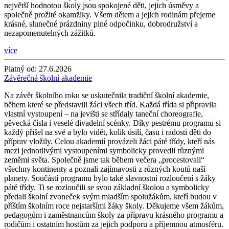
největší hodnotou školy jsou spokojené děti, jejich úsměvy a
společně prožité okamžiky. Všem dětem a jejich rodinám přejeme
krásné, slunečné prázdniny plné odpočinku, dobrodružství a
nezapomenutelných zážitků.
více
Platný od:
27.6.2026
Závěrečná školní akademie
Na závěr školního roku se uskutečnila tradiční školní akademie,
během které se představili žáci všech tříd. Každá třída si připravila
vlastní vystoupení – na jevišti se střídaly taneční choreografie,
pěvecká čísla i veselé divadelní scénky. Díky pestrému programu si
každý přišel na své a bylo vidět, kolik úsilí, času i radosti děti do
příprav vložily. Celou akademií provázeli žáci páté třídy, kteří nás
mezi jednotlivými vystoupeními symbolicky provedli různými
zeměmi světa. Společně jsme tak během večera „procestovali“
všechny kontinenty a poznali zajímavosti z různých koutů naší
planety. Součástí programu bylo také slavnostní rozloučení s žáky
páté třídy. Ti se rozloučili se svou základní školou a symbolicky
předali školní zvoneček svým mladším spolužákům, kteří budou v
příštím školním roce nejstaršími žáky školy. Děkujeme všem žákům,
pedagogům i zaměstnancům školy za přípravu krásného programu a
rodičům i ostatním hostům za jejich podporu a příjemnou atmosféru.