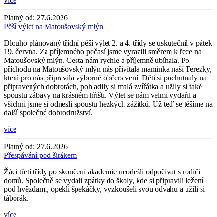
více
Platný od:
27.6.2026
Pěší výlet na Matoušovský mlýn
Dlouho plánovaný třídní pěší výlet 2. a 4. třídy se uskutečnil v pátek
19. června. Za příjemného počasí jsme vyrazili směrem k řece na
Matoušovský mlýn. Cesta nám rychle a příjemně ubíhala. Po
příchodu na Matoušovský mlýn nás přivítala maminka naší Terezky,
která pro nás připravila výborné občerstvení. Děti si pochutnaly na
připravených dobrotách, pohladily si malá zvířátka a užily si také
spoustu zábavy na krásném hřišti. Výlet se nám velmi vydařil a
všichni jsme si odnesli spoustu hezkých zážitků. Už teď se těšíme na
další společné dobrodružství.
více
Platný od:
27.6.2026
Přespávání pod širákem
Žáci třetí třídy po skončení akademie neodešli odpočívat s rodiči
domů. Společně se vydali zpátky do školy, kde si připravili ležení
pod hvězdami, opekli špekáčky, vyzkoušeli svou odvahu a užili si
táborák.
více