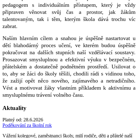
pedagogem s individuálním přístupem, který je vždy
připraven věnovat svůj čas a prostor, jak žákům
talentovaným, tak i těm, kterým škola dává trochu víc
zabrat.
Naším hlavním cílem a snahou je úspěšně nastartovat u
dětí blahodárný proces učení, ve kterém budou úspěšně
pokračovat na dalších stupních naší vzdělávací soustavy.
Prosazovat smysluplnou a efektivní výuku v bezpečném,
přátelském a dostatečně podnětném prostředí. Usilovat o
to, aby se žáci do školy těšili, chodili rádi s vidinou toho,
že zažijí opět něco nového, zajímavého a netradičního.
Vést a motivovat žáky vlastním příkladem k aktivnímu a
smysluplnému trávení volného času.
Aktuality
Platný od:
28.6.2026
Poděkování za školní rok
Vážení kolegové, zaměstnanci školy, milí rodiče, děti a přátelé naší