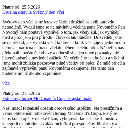
Platný od:
25.5.2026
Družina oslavila Světový den včel
Světový den včel jsme letos ve školní družině oslavili opravdu
netradičně. Vydali jsme se na návštěvu včelína pana Novotného Pan
Novotný nám poutavě vyprávěl o tom, jak včely žijí, jak vyrábějí
med a proč jsou pro přírodu i člověka tak důležité. Dozvěděli jsme
se například, jak vypadá včelí královna, kolik včel žije v jednom úlu
nebo jak náročná je práce včelaře během celého roku. Někteří z nás
překonali i počáteční obavy a odnesli si nejen nové poznatky, ale
hlavně krásný a nevšední zážitek. Ve včelíně to jen hučelo a všichni
jsme mohli zblízka pozorovat pilné včelky při práci. Za milé přijetí a
zajímavé vyprávění panu Novotnému děkujeme. Na tento den
budeme určitě dlouho vzpomínat.
více
Platný od:
21.5.2026
Fotbalový turnaj McDonald´s Cup - krajské finále
Naši mladí fotbalisté dosáhli obrovského úspěchu. Na prestižním a
velmi oblíbeném fotbalovém turnaji McDonald’s Cupu, který se
letos konal opět v daleké Plzni, vybojovali fantastické 3. místo v
kategorii malotřídních základních škol pro společný Jihočeský a