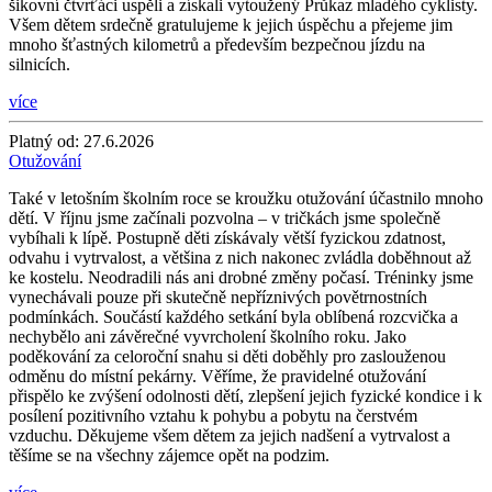
šikovní čtvrťáci uspěli a získali vytoužený Průkaz mladého cyklisty.
Všem dětem srdečně gratulujeme k jejich úspěchu a přejeme jim
mnoho šťastných kilometrů a především bezpečnou jízdu na
silnicích.
více
Platný od:
27.6.2026
Otužování
Také v letošním školním roce se kroužku otužování účastnilo mnoho
dětí. V říjnu jsme začínali pozvolna – v tričkách jsme společně
vybíhali k lípě. Postupně děti získávaly větší fyzickou zdatnost,
odvahu i vytrvalost, a většina z nich nakonec zvládla doběhnout až
ke kostelu. Neodradili nás ani drobné změny počasí. Tréninky jsme
vynechávali pouze při skutečně nepříznivých povětrnostních
podmínkách. Součástí každého setkání byla oblíbená rozcvička a
nechybělo ani závěrečné vyvrcholení školního roku. Jako
poděkování za celoroční snahu si děti doběhly pro zaslouženou
odměnu do místní pekárny. Věříme, že pravidelné otužování
přispělo ke zvýšení odolnosti dětí, zlepšení jejich fyzické kondice i k
posílení pozitivního vztahu k pohybu a pobytu na čerstvém
vzduchu. Děkujeme všem dětem za jejich nadšení a vytrvalost a
těšíme se na všechny zájemce opět na podzim.