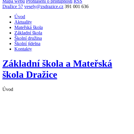
Mapa webu
Prohlášení o přístupnosti
RSS
Dražice 57
vesely@zsdrazice.cz
391 001 636
Úvod
Aktuality
Mateřská škola
Základní škola
Školní družina
Školní jídelna
Kontakty
Základní škola a Mateřská
škola
Dražice
Úvod