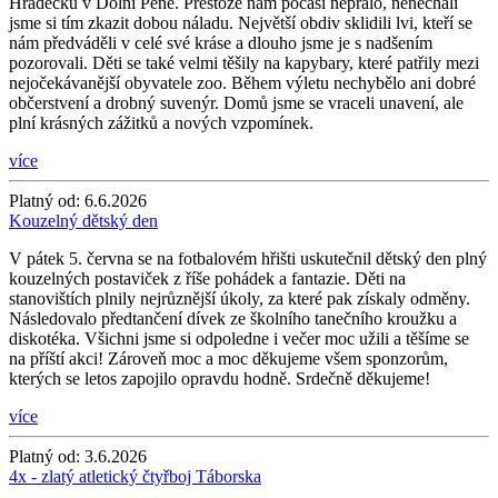
Hrádečku v Dolní Pěně. Přestože nám počasí nepřálo, nenechali
jsme si tím zkazit dobou náladu. Největší obdiv sklidili lvi, kteří se
nám předváděli v celé své kráse a dlouho jsme je s nadšením
pozorovali. Děti se také velmi těšily na kapybary, které patřily mezi
nejočekávanější obyvatele zoo. Během výletu nechybělo ani dobré
občerstvení a drobný suvenýr. Domů jsme se vraceli unavení, ale
plní krásných zážitků a nových vzpomínek.
více
Platný od:
6.6.2026
Kouzelný dětský den
V pátek 5. června se na fotbalovém hřišti uskutečnil dětský den plný
kouzelných postaviček z říše pohádek a fantazie. Děti na
stanovištích plnily nejrůznější úkoly, za které pak získaly odměny.
Následovalo předtančení dívek ze školního tanečního kroužku a
diskotéka. Všichni jsme si odpoledne i večer moc užili a těšíme se
na příští akci! Zároveň moc a moc děkujeme všem sponzorům,
kterých se letos zapojilo opravdu hodně. Srdečně děkujeme!
více
Platný od:
3.6.2026
4x - zlatý atletický čtyřboj Táborska