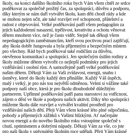
školy, na konci dalšího školního roku bych Vám všem chtěl ze srdce
poděkovat za společně prožitý čas, za spolupráci, důvěru a podporu,
díky kterým se nám daří vytvářet školu, kam děti chodí rády a kde
se mohou nejen učit, ale také rozvíjet své schopnosti, přátelství a
radost z objevování. Velké poděkování patří všem pedagogům za
jejich každodenní nasazení, trpělivost, kreativitu a ochotu věnovat
dětem mnohem více, než je často vidět. Stejně tak děkuji všem
nepedagogickým zaměstnancům, kteří svou poctivou prací zajišťují,
aby škola dobře fungovala a byla příjemným a bezpečným místem
pro všechny. Rád bych poděkoval také rodičům za důvěru,
otevřenou komunikaci a spolupráci. Jen společným úsilím rodiny a
školy můžeme dětem vytvořit co nejlepší podmínky pro jejich
vzdělávání i osobní růst. A samozřejmě patří velké poděkování
našim dětem. Děkuji Vám za Vaši zvídavost, energii, snahu i
úsměvy, které do školy každý den přinášíte. Každý Váš úspěch,
malý i velký, je pro nás tou největší odměnou. Velmi si vážíme také
podpory naší obce, která je pro školu dlouhodobě důležitým
partnerem. Upřímné poděkování patří panu starostovi za vstřícnost,
zájem o dění ve škole a podporu našich aktivit. Díky této spolupráci
můžeme školu dále rozvíjet a vytvářet kvalitní prostředí pro
vzdělávání našich dětí. Přeji Vám všem krásné léto plné odpočinku,
pohody a příjemných zážitků s Vašimi blízkými. Ať načerpáte
novou energii a do nového školního roku vstoupíme společně s
chutí, optimismem a dobrými nápady. Děkuji Vám za vše, co jste
pro naši školu v uplynulém školním roce udělali. Přeji Vám krásné