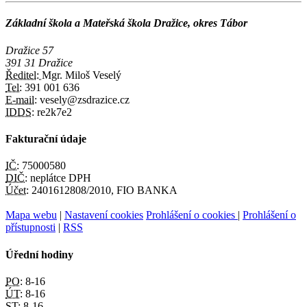
Základní škola a Mateřská škola Dražice, okres Tábor
Dražice 57
391 31 Dražice
Ředitel:
Mgr. Miloš Veselý
Tel:
391 001 636
E-mail:
vesely@zsdrazice.cz
IDDS:
re2k7e2
Fakturační údaje
IČ:
75000580
DIČ:
neplátce DPH
Účet:
2401612808/2010, FIO BANKA
Mapa webu
|
Nastavení cookies
Prohlášení o cookies
|
Prohlášení o
přístupnosti
|
RSS
Úřední hodiny
PO:
8-16
ÚT:
8-16
ST:
8-16