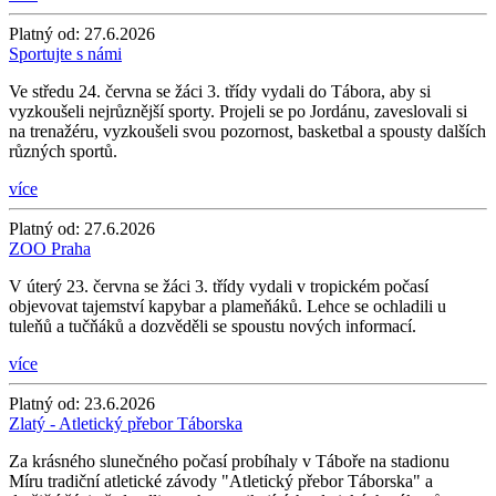
Platný od:
27.6.2026
Sportujte s námi
Ve středu 24. června se žáci 3. třídy vydali do Tábora, aby si
vyzkoušeli nejrůznější sporty. Projeli se po Jordánu, zaveslovali si
na trenažéru, vyzkoušeli svou pozornost, basketbal a spousty dalších
různých sportů.
více
Platný od:
27.6.2026
ZOO Praha
V úterý 23. června se žáci 3. třídy vydali v tropickém počasí
objevovat tajemství kapybar a plameňáků. Lehce se ochladili u
tuleňů a tučňáků a dozvěděli se spoustu nových informací.
více
Platný od:
23.6.2026
Zlatý - Atletický přebor Táborska
Za krásného slunečného počasí probíhaly v Táboře na stadionu
Míru tradiční atletické závody "Atletický přebor Táborska" a