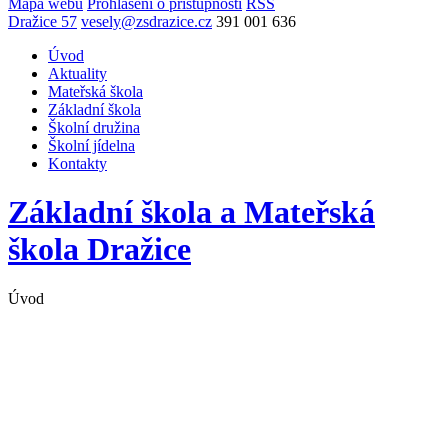
Mapa webu
Prohlášení o přístupnosti
RSS
Dražice 57
vesely@zsdrazice.cz
391 001 636
Úvod
Aktuality
Mateřská škola
Základní škola
Školní družina
Školní jídelna
Kontakty
Základní škola a Mateřská
škola
Dražice
Úvod