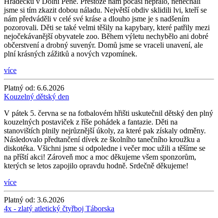
Hrádečku v Dolní Pěně. Přestože nám počasí nepřálo, nenechali
jsme si tím zkazit dobou náladu. Největší obdiv sklidili lvi, kteří se
nám předváděli v celé své kráse a dlouho jsme je s nadšením
pozorovali. Děti se také velmi těšily na kapybary, které patřily mezi
nejočekávanější obyvatele zoo. Během výletu nechybělo ani dobré
občerstvení a drobný suvenýr. Domů jsme se vraceli unavení, ale
plní krásných zážitků a nových vzpomínek.
více
Platný od:
6.6.2026
Kouzelný dětský den
V pátek 5. června se na fotbalovém hřišti uskutečnil dětský den plný
kouzelných postaviček z říše pohádek a fantazie. Děti na
stanovištích plnily nejrůznější úkoly, za které pak získaly odměny.
Následovalo předtančení dívek ze školního tanečního kroužku a
diskotéka. Všichni jsme si odpoledne i večer moc užili a těšíme se
na příští akci! Zároveň moc a moc děkujeme všem sponzorům,
kterých se letos zapojilo opravdu hodně. Srdečně děkujeme!
více
Platný od:
3.6.2026
4x - zlatý atletický čtyřboj Táborska