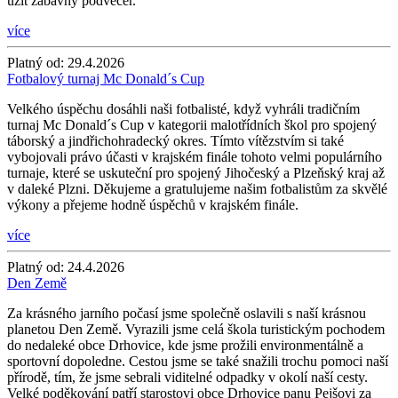
užít zábavný podvečer.
více
Platný od:
29.4.2026
Fotbalový turnaj Mc Donald´s Cup
Velkého úspěchu dosáhli naši fotbalisté, když vyhráli tradičním
turnaj Mc Donald´s Cup v kategorii malotřídních škol pro spojený
táborský a jindřichohradecký okres. Tímto vítězstvím si také
vybojovali právo účasti v krajském finále tohoto velmi populárního
turnaje, které se uskuteční pro spojený Jihočeský a Plzeňský kraj až
v daleké Plzni. Děkujeme a gratulujeme našim fotbalistům za skvělé
výkony a přejeme hodně úspěchů v krajském finále.
více
Platný od:
24.4.2026
Den Země
Za krásného jarního počasí jsme společně oslavili s naší krásnou
planetou Den Země. Vyrazili jsme celá škola turistickým pochodem
do nedaleké obce Drhovice, kde jsme prožili environmentálně a
sportovní dopoledne. Cestou jsme se také snažili trochu pomoci naší
přírodě, tím, že jsme sebrali viditelné odpadky v okolí naší cesty.
Velké poděkování patří starostovi obce Drhovice panu Pejšovi za