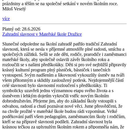
prázdniny a těším se na společné setkání v novém školním roce.
Miloš Veselý
více
Platný od:
28.6.2026
Zahradní slavnost v Mateřské škole Dražice
Slunečné odpoledne na školní zahradě patřilo tradiční Zahradní
slavnosti, která se nesla v příjemné atmosféře plné radosti, smíchu a
společných zážitků. Sešli se zde děti, rodiče, prarodiče i zaměstnanci
mateřské školy, aby společně oslavili závěr školního roku a
rozloučili se s našimi předškoláky. Děti si pro své nejbližší připravily
krásný kulturní program plný písniček, básniček i tanečních
vystoupení. Svým nadšením a šikovností vykouzlily úsměv na tváři
všem přítomným a sklidily zasloužený potlesk. Nejdojemnější částí
celé slavnosti bylo slavnostní rozloučení s předškoláky. Ti
symbolicky uzavřeli jednu významnou etapu svého života a s
úsměvem i lehkým dojetím vykročili vstříc novým školním
dobrodružstvím. Přejeme jim, aby do základní školy vstoupili s
odvahou, radostí a chutí poznávat nové věci. Jsme přesvědčeni, že
na chvíle prožité v mateřské škole budou rádi vzpomínat. Velké
poděkování patří všem pedagogům, zaměstnancům školy i rodičům,
kteří se na přípravě slavnosti podíleli. Zahradní slavnost byla
krásnou tečkou za uplynulým školním rokem a připomněla nám, že