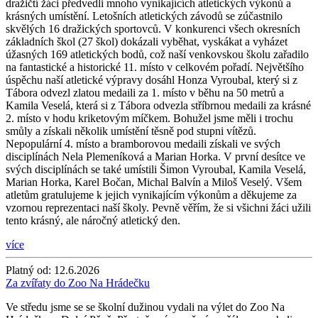
dražičtí žáci předvedli mnoho vynikajících atletických výkonů a
krásných umístění. Letošních atletických závodů se zúčastnilo
skvělých 16 dražických sportovců. V konkurenci všech okresních
základních škol (27 škol) dokázali vyběhat, vyskákat a vyházet
úžasných 169 atletických bodů, což naší venkovskou školu zařadilo
na fantastické a historické 11. místo v celkovém pořadí. Největšího
úspěchu naší atletické výpravy dosáhl Honza Vyroubal, který si z
Tábora odvezl zlatou medaili za 1. místo v běhu na 50 metrů a
Kamila Veselá, která si z Tábora odvezla stříbrnou medaili za krásné
2. místo v hodu kriketovým míčkem. Bohužel jsme měli i trochu
smůly a získali několik umístění těsně pod stupni vítězů.
Nepopulární 4. místo a bramborovou medaili získali ve svých
disciplínách Nela Plemeníková a Marian Horka. V první desítce ve
svých disciplínách se také umístili Šimon Vyroubal, Kamila Veselá,
Marian Horka, Karel Bočan, Michal Balvín a Miloš Veselý. Všem
atletům gratulujeme k jejich vynikajícím výkonům a děkujeme za
vzornou reprezentaci naší školy. Pevně věřím, že si všichni žáci užili
tento krásný, ale náročný atletický den.
více
Platný od:
12.6.2026
Za zvířaty do Zoo Na Hrádečku
Ve středu jsme se se školní dužinou vydali na výlet do Zoo Na