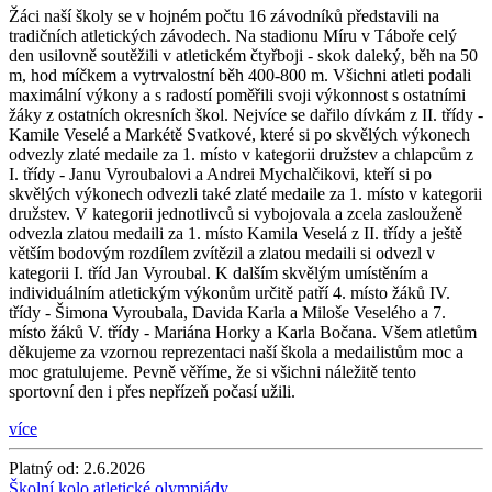
Žáci naší školy se v hojném počtu 16 závodníků představili na
tradičních atletických závodech. Na stadionu Míru v Táboře celý
den usilovně soutěžili v atletickém čtyřboji - skok daleký, běh na 50
m, hod míčkem a vytrvalostní běh 400-800 m. Všichni atleti podali
maximální výkony a s radostí poměřili svoji výkonnost s ostatními
žáky z ostatních okresních škol. Nejvíce se dařilo dívkám z II. třídy -
Kamile Veselé a Markétě Svatkové, které si po skvělých výkonech
odvezly zlaté medaile za 1. místo v kategorii družstev a chlapcům z
I. třídy - Janu Vyroubalovi a Andrei Mychalčikovi, kteří si po
skvělých výkonech odvezli také zlaté medaile za 1. místo v kategorii
družstev. V kategorii jednotlivců si vybojovala a zcela zaslouženě
odvezla zlatou medaili za 1. místo Kamila Veselá z II. třídy a ještě
větším bodovým rozdílem zvítězil a zlatou medaili si odvezl v
kategorii I. tříd Jan Vyroubal. K dalším skvělým umístěním a
individuálním atletickým výkonům určitě patří 4. místo žáků IV.
třídy - Šimona Vyroubala, Davida Karla a Miloše Veselého a 7.
místo žáků V. třídy - Mariána Horky a Karla Bočana. Všem atletům
děkujeme za vzornou reprezentaci naší škola a medailistům moc a
moc gratulujeme. Pevně věříme, že si všichni náležitě tento
sportovní den i přes nepřízeň počasí užili.
více
Platný od:
2.6.2026
Školní kolo atletické olympiády