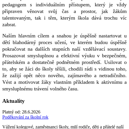
pedagogem s individuálním přístupem, který je vždy
připraven věnovat svůj čas a prostor, jak žákům
talentovaným, tak i těm, kterým škola dává trochu víc
zabrat.
Naším hlavním cílem a snahou je úspěšně nastartovat u
dětí blahodárný proces učení, ve kterém budou úspěšně
pokračovat na dalších stupních naší vzdělávací soustavy.
Prosazovat smysluplnou a efektivní výuku v bezpečném,
přátelském a dostatečně podnětném prostředí. Usilovat o
to, aby se žáci do školy těšili, chodili rádi s vidinou toho,
že zažijí opět něco nového, zajímavého a netradičního.
Vést a motivovat žáky vlastním příkladem k aktivnímu a
smysluplnému trávení volného času.
Aktuality
Platný od:
28.6.2026
Poděkování za školní rok
Vážení kolegové, zaměstnanci školy, milí rodiče, děti a přátelé naší