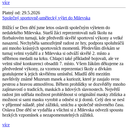
více
Platný od:
29.5.2026
Společný sportovně-umělecký výlet do Milevska
Blížící se Den dětí jsme letos oslavili společným výletem do
nedalekého Milevska. Starší žáci reprezentovali naši školu na
florbalovém turnaji, kde předvedli skvělé sportovní výkony a velké
nasazení. Nechyběla samozřejmě radost ze hry, podpora spoluhráčů
ani mnoho krásných sportovních momentů. Především dívkám se
turnaj velmi vydařil a z Milevska si odváží skvělé 2. místo a
stříbrnou medaili na krku. Chlapci také příkladně bojovali, ale ve
velmi silné konkurenci obsadili 7. místo. Všem žákům děkujeme za
předvedené výkony, za vzornou reprezentaci školy a dívkám
gratulujeme k jejich skvělému umístění. Mladší děti mezitím
navštívily známé Muzeum masek a kuriozit, které je zaujalo svou
pestrou a hravou atmosférou. Během prohlídky se dozvěděly mnoho
zajímavostí o tradicích, maskách a lidových slavnostech. Největší
radost jim udělala možnost prohlédnout si originální masky zblízka a
možnost si sami masku vyrobit a odnést si ji domů. Celý den se nesl
v příjemné náladě, plné zážitků, smíchu a společně stráveného času.
Oslava Dne dětí se vydařila a všichni si z Milevska odvezli spoustu
hezkých vzpomínek a nezapomenutelných zážitků.
více