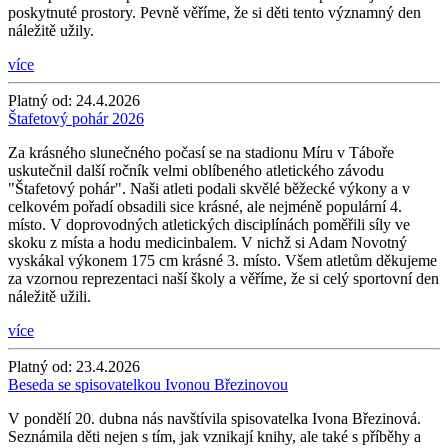
poskytnuté prostory. Pevně věříme, že si děti tento významný den
náležitě užily.
více
Platný od:
24.4.2026
Štafetový pohár 2026
Za krásného slunečného počasí se na stadionu Míru v Táboře
uskutečnil další ročník velmi oblíbeného atletického závodu
"Štafetový pohár". Naši atleti podali skvělé běžecké výkony a v
celkovém pořadí obsadili sice krásné, ale nejméně populární 4.
místo. V doprovodných atletických disciplínách poměřili síly ve
skoku z místa a hodu medicinbalem. V nichž si Adam Novotný
vyskákal výkonem 175 cm krásné 3. místo. Všem atletům děkujeme
za vzornou reprezentaci naší školy a věříme, že si celý sportovní den
náležitě užili.
více
Platný od:
23.4.2026
Beseda se spisovatelkou Ivonou Březinovou
V pondělí 20. dubna nás navštívila spisovatelka Ivona Březinová.
Seznámila děti nejen s tím, jak vznikají knihy, ale také s příběhy a