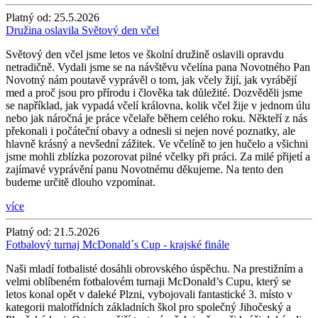
Platný od:
25.5.2026
Družina oslavila Světový den včel
Světový den včel jsme letos ve školní družině oslavili opravdu
netradičně. Vydali jsme se na návštěvu včelína pana Novotného Pan
Novotný nám poutavě vyprávěl o tom, jak včely žijí, jak vyrábějí
med a proč jsou pro přírodu i člověka tak důležité. Dozvěděli jsme
se například, jak vypadá včelí královna, kolik včel žije v jednom úlu
nebo jak náročná je práce včelaře během celého roku. Někteří z nás
překonali i počáteční obavy a odnesli si nejen nové poznatky, ale
hlavně krásný a nevšední zážitek. Ve včelíně to jen hučelo a všichni
jsme mohli zblízka pozorovat pilné včelky při práci. Za milé přijetí a
zajímavé vyprávění panu Novotnému děkujeme. Na tento den
budeme určitě dlouho vzpomínat.
více
Platný od:
21.5.2026
Fotbalový turnaj McDonald´s Cup - krajské finále
Naši mladí fotbalisté dosáhli obrovského úspěchu. Na prestižním a
velmi oblíbeném fotbalovém turnaji McDonald’s Cupu, který se
letos konal opět v daleké Plzni, vybojovali fantastické 3. místo v
kategorii malotřídních základních škol pro společný Jihočeský a