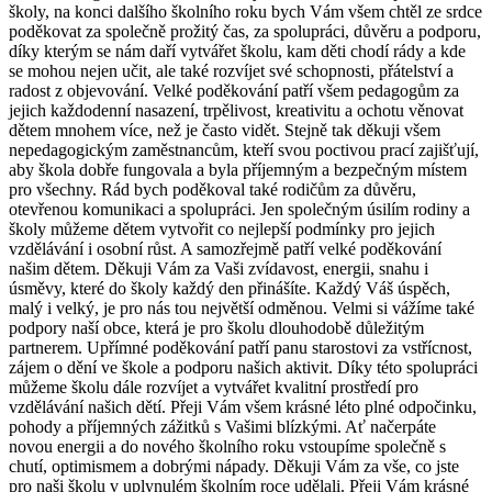
školy, na konci dalšího školního roku bych Vám všem chtěl ze srdce
poděkovat za společně prožitý čas, za spolupráci, důvěru a podporu,
díky kterým se nám daří vytvářet školu, kam děti chodí rády a kde
se mohou nejen učit, ale také rozvíjet své schopnosti, přátelství a
radost z objevování. Velké poděkování patří všem pedagogům za
jejich každodenní nasazení, trpělivost, kreativitu a ochotu věnovat
dětem mnohem více, než je často vidět. Stejně tak děkuji všem
nepedagogickým zaměstnancům, kteří svou poctivou prací zajišťují,
aby škola dobře fungovala a byla příjemným a bezpečným místem
pro všechny. Rád bych poděkoval také rodičům za důvěru,
otevřenou komunikaci a spolupráci. Jen společným úsilím rodiny a
školy můžeme dětem vytvořit co nejlepší podmínky pro jejich
vzdělávání i osobní růst. A samozřejmě patří velké poděkování
našim dětem. Děkuji Vám za Vaši zvídavost, energii, snahu i
úsměvy, které do školy každý den přinášíte. Každý Váš úspěch,
malý i velký, je pro nás tou největší odměnou. Velmi si vážíme také
podpory naší obce, která je pro školu dlouhodobě důležitým
partnerem. Upřímné poděkování patří panu starostovi za vstřícnost,
zájem o dění ve škole a podporu našich aktivit. Díky této spolupráci
můžeme školu dále rozvíjet a vytvářet kvalitní prostředí pro
vzdělávání našich dětí. Přeji Vám všem krásné léto plné odpočinku,
pohody a příjemných zážitků s Vašimi blízkými. Ať načerpáte
novou energii a do nového školního roku vstoupíme společně s
chutí, optimismem a dobrými nápady. Děkuji Vám za vše, co jste
pro naši školu v uplynulém školním roce udělali. Přeji Vám krásné