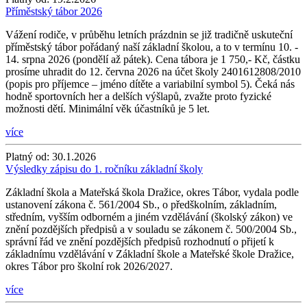
Příměstský tábor 2026
Vážení rodiče, v průběhu letních prázdnin se již tradičně uskuteční
příměstský tábor pořádaný naší základní školou, a to v termínu 10. -
14. srpna 2026 (pondělí až pátek). Cena tábora je 1 750,- Kč, částku
prosíme uhradit do 12. června 2026 na účet školy 2401612808/2010
(popis pro příjemce – jméno dítěte a variabilní symbol 5). Čeká nás
hodně sportovních her a delších výšlapů, zvažte proto fyzické
možnosti dětí. Minimální věk účastníků je 5 let.
více
Platný od:
30.1.2026
Výsledky zápisu do 1. ročníku základní školy
Základní škola a Mateřská škola Dražice, okres Tábor, vydala podle
ustanovení zákona č. 561/2004 Sb., o předškolním, základním,
středním, vyšším odborném a jiném vzdělávání (školský zákon) ve
znění pozdějších předpisů a v souladu se zákonem č. 500/2004 Sb.,
správní řád ve znění pozdějších předpisů rozhodnutí o přijetí k
základnímu vzdělávání v Základní škole a Mateřské škole Dražice,
okres Tábor pro školní rok 2026/2027.
více