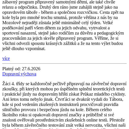
zábavný program připravený samotnými dětmi, ale také chvíle
relaxu a odpočinku. Druhý den ráno jsme zahájili stejně jako na
opravdovém táboře - během a společnou rozcvičkou. Cesta zpět na
kole byla pro mnohé trochu smutná, protože většina z nás by na
Mozolově nejraději zůstala ještě minimálně celý týden. Velké
poděkování patří všem dětem za jejich odvahu, vytrvalost a
sportovní nasazení, stejně jako rodičům za důvěru a pedagogickým
pracovníkům za jejich skvěle připravený program. Věříme, že si
všichni odvezli spoustu krásných zážitků a že na tento výlet budou
ještě dlouho vzpomínat.
více
Platný od:
27.6.2026
Dopravní výchova
Žáci 4. třídy se každoročně pečlivě připravují na závěrečné dopravní
zkoušky, při kterých mohou po úspěšném splnění teoretických testů
i praktické jízdy na dopravním hřišti získat Průkaz mladého cyklisty.
Ani letos tomu nebylo jinak. Čtvrťáci se dvakrát vydali do Tábora,
kde si pod vedením zkušených instruktorů procvičovali pravidla
silničního provozu i bezpečnou jízdu na kole. Během celého
školního roku si opakovali dopravní značky a průběžně si své
znalosti ověřovali prostřednictvím zkušebních online testů. Přestože
byla během závěrečného testování znát velká nervozita, všichni naši