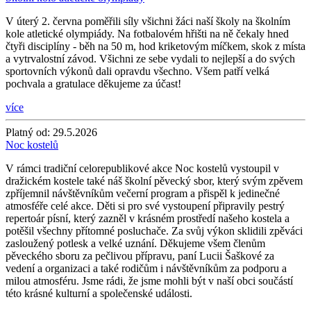
V úterý 2. června poměřili síly všichni žáci naší školy na školním
kole atletické olympiády. Na fotbalovém hřišti na ně čekaly hned
čtyři disciplíny - běh na 50 m, hod kriketovým míčkem, skok z místa
a vytrvalostní závod. Všichni ze sebe vydali to nejlepší a do svých
sportovních výkonů dali opravdu všechno. Všem patří velká
pochvala a gratulace děkujeme za účast!
více
Platný od:
29.5.2026
Noc kostelů
V rámci tradiční celorepublikové akce Noc kostelů vystoupil v
dražickém kostele také náš školní pěvecký sbor, který svým zpěvem
zpříjemnil návštěvníkům večerní program a přispěl k jedinečné
atmosféře celé akce. Děti si pro své vystoupení připravily pestrý
repertoár písní, který zazněl v krásném prostředí našeho kostela a
potěšil všechny přítomné posluchače. Za svůj výkon sklidili zpěváci
zasloužený potlesk a velké uznání. Děkujeme všem členům
pěveckého sboru za pečlivou přípravu, paní Lucii Šaškové za
vedení a organizaci a také rodičům i návštěvníkům za podporu a
milou atmosféru. Jsme rádi, že jsme mohli být v naší obci součástí
této krásné kulturní a společenské události.