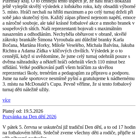
Plzeňský kraj. O to cennější tento úspěch je, že naši hráči dokázali
ještě vylepšit skvělý výsledek z loňského roku, kdy obsadili výborné
5. místo. Hráči nechali na hřišti maximum a po celý turnaj drželi při
sobě jako skutečný tým. Každý zápas přinesl nejenom napětí, emoce
a náročné souboje, ale také krásné fotbalové akce a mnoho branek v
soupeřových sítích. Naši reprezentanti bojovali s maximálním
nasazením a odhodláním. Nechyběla obětavost v obraně, skvělé
zákroky brankáře Šimona Vyroubala ani důležité branky Karla
Bočana, Mariána Horky, Miloše Veselého, Michala Balvína, Jakuba
Richtra a Adama Zídka v klíčových chvílích. Výsledek je o to
cennější, když si uvědomíme, že jsme celý turnaj odehráli pouze s
dvěma náhradníky a někteří hráči odehráli všech 110 minut bez
střídání. Velké poděkování patří všem hráčům za skvělou
reprezentaci školy, trenérům a pedagogům za přípravu a podporu.
Jsme na naše sportovce nesmírně pyšní a gratulujeme k nádhernému
3. místu na McDonald’s Cupu. Pevně věříme, že si tento fotbalový
turnaj děti náležitě užily.
více
Platný od:
19.5.2026
Pozvánka na Den dětí 2026
V pátek 5. června se uskuteční již tradiční Den dětí, a to od 17 hodin
na fotbalovém hřišti. Srdečně zveme všechny děti a rodiče, přijďte si