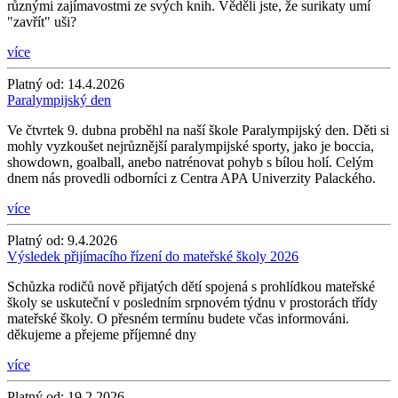
různými zajímavostmi ze svých knih. Věděli jste, že surikaty umí
"zavřít" uši?
více
Platný od:
14.4.2026
Paralympijský den
Ve čtvrtek 9. dubna proběhl na naší škole Paralympijský den. Děti si
mohly vyzkoušet nejrůznější paralympijské sporty, jako je boccia,
showdown, goalball, anebo natrénovat pohyb s bílou holí. Celým
dnem nás provedli odborníci z Centra APA Univerzity Palackého.
více
Platný od:
9.4.2026
Výsledek přijímacího řízení do mateřské školy 2026
Schůzka rodičů nově přijatých dětí spojená s prohlídkou mateřské
školy se uskuteční v posledním srpnovém týdnu v prostorách třídy
mateřské školy. O přesném termínu budete včas informováni.
děkujeme a přejeme příjemné dny
více
Platný od:
19.2.2026