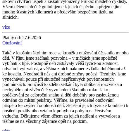
šikovní čtvrťáci uspěli a získali vytoužený Průkaz mladého cyklisty.
Všem dětem srdečně gratulujeme k jejich úspěchu a přejeme jim
mnoho šťastných kilometrů a především bezpečnou jízdu na
silnicích.
více
Platný od:
27.6.2026
Otužování
Také v letošním školním roce se kroužku otužování účastnilo mnoho
dětí. V říjnu jsme začínali pozvolna – v tričkách jsme společně
vybíhali k lípě. Postupně děti získávaly větší fyzickou zdatnost,
odvahu i vytrvalost, a většina z nich nakonec zvládla doběhnout až
ke kostelu. Neodradili nás ani drobné změny počasí. Tréninky jsme
vynechávali pouze při skutečně nepříznivých povětrnostních
podmínkách. Součástí každého setkání byla oblíbená rozcvička a
nechybělo ani závěrečné vyvrcholení školního roku. Jako
poděkování za celoroční snahu si děti doběhly pro zaslouženou
odměnu do místní pekárny. Věříme, že pravidelné otužování
přispělo ke zvýšení odolnosti dětí, zlepšení jejich fyzické kondice i k
posílení pozitivního vztahu k pohybu a pobytu na čerstvém
vzduchu. Děkujeme všem dětem za jejich nadšení a vytrvalost a
těšíme se na všechny zájemce opět na podzim.