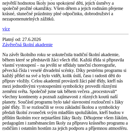
největší hodnotou školy jsou spokojené děti, jejich úsměvy a
společně prožité okamžiky. Všem dětem a jejich rodinám přejeme
krásné, slunečné prázdniny plné odpočinku, dobrodružství a
nezapomenutelných zážitků.
více
Platný od:
27.6.2026
Závěrečná školní akademie
Na závěr školního roku se uskutečnila tradiční školní akademie,
během které se představili žáci všech tříd. Každá třída si připravila
vlastní vystoupení – na jevišti se střídaly taneční choreografie,
pěvecká čísla i veselé divadelní scénky. Díky pestrému programu si
každý přišel na své a bylo vidět, kolik úsilí, času i radosti děti do
příprav vložily. Celou akademií provázeli žáci páté třídy, kteří nás
mezi jednotlivými vystoupeními symbolicky provedli různými
zeměmi světa. Společně jsme tak během večera „procestovali“
všechny kontinenty a poznali zajímavosti z různých koutů naší
planety. Součástí programu bylo také slavnostní rozloučení s žáky
páté třídy. Ti se rozloučili se svou základní školou a symbolicky
předali školní zvoneček svým mladším spolužákům, kteří budou v
příštím školním roce nejstaršími žáky školy. Děkujeme všem žákům,
pedagogům i zaměstnancům školy za přípravu krásného programu a
rodičům i ostatním hostům za jejich podporu a příjemnou atmosféru.