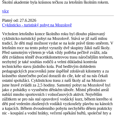
Školní akademie byla krásnou tečkou za letošním školním rokem.
více
Platný od:
27.6.2026
Cyklisticko - turistiský pobyt na Mozolově
Vrcholem letošního konce školního roku byl dlouho plánovaný
cyklisticko-turistický pobyt na Mozolově. Stává se již naší milou
tradicí, že děti mají možnost vydat se na kole právě tímto směrem. V
letošním roce na tento pobyt vyrazily dvě skupiny žáků naší školy.
Před samotným výletem je však vždy potřeba pečlivě zvážit, zda
děti zvládnou téměř dvacetikilometrovou trasu náročnějším terénem,
nezbytný je také souhlas rodičů a velmi důkladná kontrola
technického stavu jízdního kola. Pod bedlivým dohledem
pedagogických pracovníků jsme úspěšně zdolávali kilometry a za
krásného slunečného počasí dorazili do cíle, kde už na nás čekali
ostatní spolužáci. Cyklistickou trasu z naší školy až na Mozolov
jsme hravě zvládli za 2,5 hodiny. Samotný pobyt na Mozolově byl
jako z pohádky o vysněném dětském táboře. Místní přírodní areál
nabízí mnoho sportovních i volnočasových aktivit. Největším
zážitkem se pro nás stal opravdový vodácký kurz, během kterého si
děti pod vedením zkušených vodáků vyzkoušely plavbu na kánoích
a kajacích. Během dvoudenního pobytu nechybělo dětem prakticky
nic - koupání a vodní hrátky, večerní opékání buřtů, společné hry a