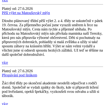
více
Platný od:
27.6.2026
Pěší výlet na Matoušovský mlýn
Dlouho plánovaný třídní pěší výlet 2. a 4. třídy se uskutečnil v pátek
19. června. Za příjemného počasí jsme vyrazili směrem k řece na
Matoušovský mlýn. Cesta nám rychle a příjemně ubíhala. Po
příchodu na Matoušovský mlýn nás přivítala maminka naší Terezky,
která pro nás připravila výborné občerstvení. Děti si pochutnaly na
připravených dobrotách, pohladily si malá zvířátka a užily si také
spoustu zábavy na krásném hřišti. Výlet se nám velmi vydařil a
všichni jsme si odnesli spoustu hezkých zážitků. Už teď se těšíme na
další společné dobrodružství.
více
Platný od:
27.6.2026
Přespávání pod širákem
Žáci třetí třídy po skončení akademie neodešli odpočívat s rodiči
domů. Společně se vydali zpátky do školy, kde si připravili ležení
pod hvězdami, opekli špekáčky, vyzkoušeli svou odvahu a užili si
táborák.
více