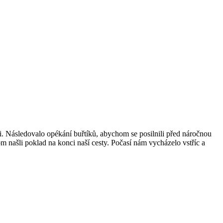
ami. Následovalo opékání buřtíků, abychom se posilnili před náročnou
om našli poklad na konci naší cesty. Počasí nám vycházelo vstříc a