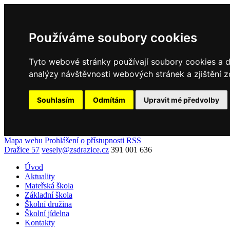
Používáme soubory cookies
Tyto webové stránky používají soubory cookies a da
analýzy návštěvnosti webových stránek a zjištění z
Souhlasím
Odmítám
Upravit mé předvolby
Mapa webu
Prohlášení o přístupnosti
RSS
Dražice 57
vesely@zsdrazice.cz
391 001 636
Úvod
Aktuality
Mateřská škola
Základní škola
Školní družina
Školní jídelna
Kontakty