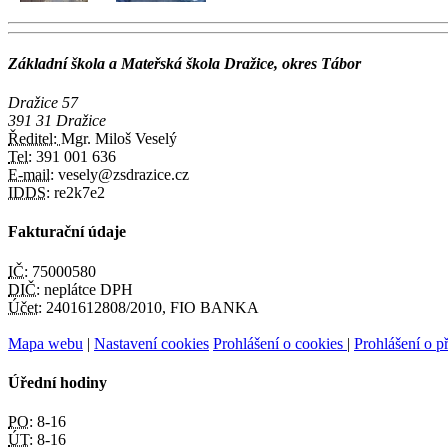
Základní škola a Mateřská škola Dražice, okres Tábor
Dražice 57
391 31 Dražice
Ředitel:
Mgr. Miloš Veselý
Tel:
391 001 636
E-mail:
vesely@zsdrazice.cz
IDDS:
re2k7e2
Fakturační údaje
IČ:
75000580
DIČ:
neplátce DPH
Účet:
2401612808/2010, FIO BANKA
Mapa webu
|
Nastavení cookies
Prohlášení o cookies
|
Prohlášení o př
Úřední hodiny
PO:
8-16
ÚT:
8-16