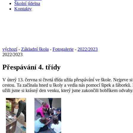
Školní jídelna
Kontakty
výchozí
-
Základní škola
-
Fotogalerie
-
2022/2023
2022/2023
Přespávání 4. třídy
V úterý 13. června si čtvrtá třída užila přespávání ve škole. Nejprve
cestou. Ta začínala hned u školy a vedla nás pomocí šipek a fáborků. 
užili jsme si krásný den venku, který jsme zakončili bobříkem odvahy. 