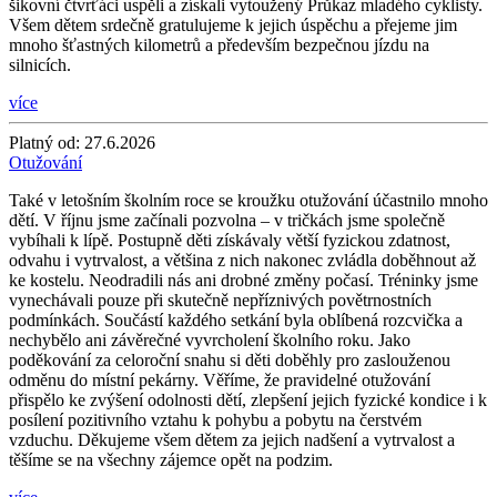
šikovní čtvrťáci uspěli a získali vytoužený Průkaz mladého cyklisty.
Všem dětem srdečně gratulujeme k jejich úspěchu a přejeme jim
mnoho šťastných kilometrů a především bezpečnou jízdu na
silnicích.
více
Platný od:
27.6.2026
Otužování
Také v letošním školním roce se kroužku otužování účastnilo mnoho
dětí. V říjnu jsme začínali pozvolna – v tričkách jsme společně
vybíhali k lípě. Postupně děti získávaly větší fyzickou zdatnost,
odvahu i vytrvalost, a většina z nich nakonec zvládla doběhnout až
ke kostelu. Neodradili nás ani drobné změny počasí. Tréninky jsme
vynechávali pouze při skutečně nepříznivých povětrnostních
podmínkách. Součástí každého setkání byla oblíbená rozcvička a
nechybělo ani závěrečné vyvrcholení školního roku. Jako
poděkování za celoroční snahu si děti doběhly pro zaslouženou
odměnu do místní pekárny. Věříme, že pravidelné otužování
přispělo ke zvýšení odolnosti dětí, zlepšení jejich fyzické kondice i k
posílení pozitivního vztahu k pohybu a pobytu na čerstvém
vzduchu. Děkujeme všem dětem za jejich nadšení a vytrvalost a
těšíme se na všechny zájemce opět na podzim.