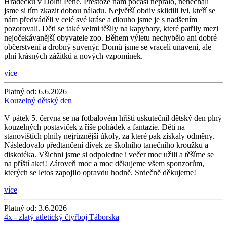
Hrádečku v Dolní Pěně. Přestože nám počasí nepřálo, nenechali
jsme si tím zkazit dobou náladu. Největší obdiv sklidili lvi, kteří se
nám předváděli v celé své kráse a dlouho jsme je s nadšením
pozorovali. Děti se také velmi těšily na kapybary, které patřily mezi
nejočekávanější obyvatele zoo. Během výletu nechybělo ani dobré
občerstvení a drobný suvenýr. Domů jsme se vraceli unavení, ale
plní krásných zážitků a nových vzpomínek.
více
Platný od:
6.6.2026
Kouzelný dětský den
V pátek 5. června se na fotbalovém hřišti uskutečnil dětský den plný
kouzelných postaviček z říše pohádek a fantazie. Děti na
stanovištích plnily nejrůznější úkoly, za které pak získaly odměny.
Následovalo předtančení dívek ze školního tanečního kroužku a
diskotéka. Všichni jsme si odpoledne i večer moc užili a těšíme se
na příští akci! Zároveň moc a moc děkujeme všem sponzorům,
kterých se letos zapojilo opravdu hodně. Srdečně děkujeme!
více
Platný od:
3.6.2026
4x - zlatý atletický čtyřboj Táborska