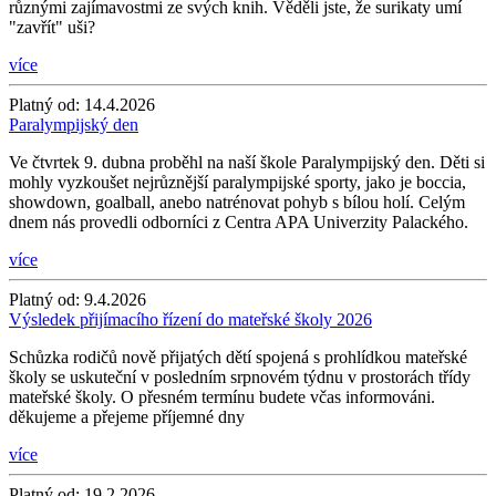
různými zajímavostmi ze svých knih. Věděli jste, že surikaty umí
"zavřít" uši?
více
Platný od:
14.4.2026
Paralympijský den
Ve čtvrtek 9. dubna proběhl na naší škole Paralympijský den. Děti si
mohly vyzkoušet nejrůznější paralympijské sporty, jako je boccia,
showdown, goalball, anebo natrénovat pohyb s bílou holí. Celým
dnem nás provedli odborníci z Centra APA Univerzity Palackého.
více
Platný od:
9.4.2026
Výsledek přijímacího řízení do mateřské školy 2026
Schůzka rodičů nově přijatých dětí spojená s prohlídkou mateřské
školy se uskuteční v posledním srpnovém týdnu v prostorách třídy
mateřské školy. O přesném termínu budete včas informováni.
děkujeme a přejeme příjemné dny
více
Platný od:
19.2.2026