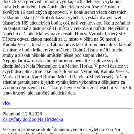
dražičtí žáci předvedli mnoho vynikajících atletických výkonů a
krásných umístění. Letošních atletických závodů se zúčastnilo
skvělých 16 dražických sportovců. V konkurenci všech okresních
základních škol (27 škol) dokázali vyběhat, vyskákat a vyházet
úžasných 169 atletických bodů, což naší venkovskou školu zařadilo
na fantastické a historické 11. místo v celkovém pořadí. Největšího
úspěchu naší atletické výpravy dosáhl Honza Vyroubal, který si z
Tábora odvezl zlatou medaili za 1. místo v běhu na 50 metrů a
Kamila Veselá, která si z Tábora odvezla stříbrnou medaili za krásné
2. místo v hodu kriketovým míčkem. Bohužel jsme měli i trochu
smůly a získali několik umístění těsně pod stupni vítězů.
Nepopulární 4. místo a bramborovou medaili získali ve svých
disciplínách Nela Plemeníková a Marian Horka. V první desítce ve
svých disciplínách se také umístili Šimon Vyroubal, Kamila Veselá,
Marian Horka, Karel Bočan, Michal Balvín a Miloš Veselý. Všem
atletům gratulujeme k jejich vynikajícím výkonům a děkujeme za
vzornou reprezentaci naší školy. Pevně věřím, že si všichni žáci užili
tento krásný, ale náročný atletický den.
více
Platný od:
12.6.2026
Za zvířaty do Zoo Na Hrádečku
Ve středu jsme se se školní dužinou vydali na výlet do Zoo Na