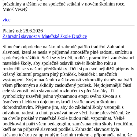
prázdniny a těším se na společné setkání v novém školním roce.
Miloš Veselý
více
Platný od:
28.6.2026
Zahradní slavnost v Mateřské škole Dražice
Slunečné odpoledne na školní zahradě patřilo tradiční Zahradní
slavnosti, která se nesla v příjemné atmosféře plné radosti, smíchu a
společných zážitků. Sešli se zde děti, rodiče, prarodiče i zaměstnanci
mateřské školy, aby společně oslavili závěr školního roku a
rozloučili se s našimi předškoláky. Děti si pro své nejbližší připravily
krásný kulturní program plný písniček, básniček i tanečních
vystoupení. Svým nadšením a šikovností vykouzlily úsměv na tváři
všem přítomným a sklidily zasloužený potlesk. Nejdojemnější částí
celé slavnosti bylo slavnostní rozloučení s předškoláky. Ti
symbolicky uzavřeli jednu významnou etapu svého života a s
úsměvem i lehkým dojetím vykročili vstříc novým školním
dobrodružstvím. Přejeme jim, aby do základní školy vstoupili s
odvahou, radostí a chutí poznávat nové věci. Jsme přesvědčeni, že
na chvíle prožité v mateřské škole budou rádi vzpomínat. Velké
poděkování patří všem pedagogům, zaměstnancům školy i rodičům,
kteří se na přípravě slavnosti podíleli. Zahradní slavnost byla
krásnou tečkou za uplynulým školním rokem a připomněla nám, že