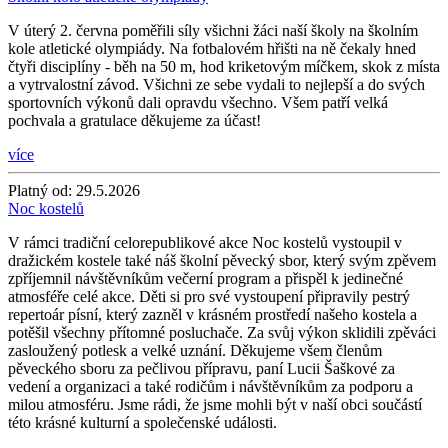
V úterý 2. června poměřili síly všichni žáci naší školy na školním
kole atletické olympiády. Na fotbalovém hřišti na ně čekaly hned
čtyři disciplíny - běh na 50 m, hod kriketovým míčkem, skok z místa
a vytrvalostní závod. Všichni ze sebe vydali to nejlepší a do svých
sportovních výkonů dali opravdu všechno. Všem patří velká
pochvala a gratulace děkujeme za účast!
více
Platný od:
29.5.2026
Noc kostelů
V rámci tradiční celorepublikové akce Noc kostelů vystoupil v
dražickém kostele také náš školní pěvecký sbor, který svým zpěvem
zpříjemnil návštěvníkům večerní program a přispěl k jedinečné
atmosféře celé akce. Děti si pro své vystoupení připravily pestrý
repertoár písní, který zazněl v krásném prostředí našeho kostela a
potěšil všechny přítomné posluchače. Za svůj výkon sklidili zpěváci
zasloužený potlesk a velké uznání. Děkujeme všem členům
pěveckého sboru za pečlivou přípravu, paní Lucii Šaškové za
vedení a organizaci a také rodičům i návštěvníkům za podporu a
milou atmosféru. Jsme rádi, že jsme mohli být v naší obci součástí
této krásné kulturní a společenské události.