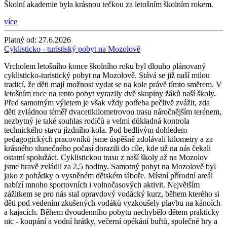
Školní akademie byla krásnou tečkou za letošním školním rokem.
více
Platný od:
27.6.2026
Cyklisticko - turistiský pobyt na Mozolově
Vrcholem letošního konce školního roku byl dlouho plánovaný
cyklisticko-turistický pobyt na Mozolově. Stává se již naší milou
tradicí, že děti mají možnost vydat se na kole právě tímto směrem. V
letošním roce na tento pobyt vyrazily dvě skupiny žáků naší školy.
Před samotným výletem je však vždy potřeba pečlivě zvážit, zda
děti zvládnou téměř dvacetikilometrovou trasu náročnějším terénem,
nezbytný je také souhlas rodičů a velmi důkladná kontrola
technického stavu jízdního kola. Pod bedlivým dohledem
pedagogických pracovníků jsme úspěšně zdolávali kilometry a za
krásného slunečného počasí dorazili do cíle, kde už na nás čekali
ostatní spolužáci. Cyklistickou trasu z naší školy až na Mozolov
jsme hravě zvládli za 2,5 hodiny. Samotný pobyt na Mozolově byl
jako z pohádky o vysněném dětském táboře. Místní přírodní areál
nabízí mnoho sportovních i volnočasových aktivit. Největším
zážitkem se pro nás stal opravdový vodácký kurz, během kterého si
děti pod vedením zkušených vodáků vyzkoušely plavbu na kánoích
a kajacích. Během dvoudenního pobytu nechybělo dětem prakticky
nic - koupání a vodní hrátky, večerní opékání buřtů, společné hry a