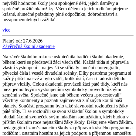
největší hodnotou školy jsou spokojené děti, jejich úsměvy a
společně prožité okamžiky. Všem dětem a jejich rodinám přejeme
krásné, slunečné prázdniny plné odpočinku, dobrodružství a
nezapomenutelných zážitků.
více
Platný od:
27.6.2026
Závěrečná školní akademie
Na závěr školního roku se uskutečnila tradiční školní akademie,
během které se představili žáci všech tříd. Každá třída si připravila
vlastní vystoupení – na jevišti se střídaly taneční choreografie,
pěvecká čísla i veselé divadelní scénky. Díky pestrému programu si
každý přišel na své a bylo vidět, kolik úsilí, času i radosti děti do
příprav vložily. Celou akademií provázeli žáci páté třídy, kteří nás
mezi jednotlivými vystoupeními symbolicky provedli různými
zeměmi světa. Společně jsme tak během večera „procestovali“
všechny kontinenty a poznali zajímavosti z různých koutů naší
planety. Součástí programu bylo také slavnostní rozloučení s žáky
páté třídy. Ti se rozloučili se svou základní školou a symbolicky
předali školní zvoneček svým mladším spolužákům, kteří budou v
příštím školním roce nejstaršími žáky školy. Děkujeme všem žákům,
pedagogům i zaměstnancům školy za přípravu krásného programu a
rodičům i ostatním hostům za jejich podporu a příjemnou atmosféru.