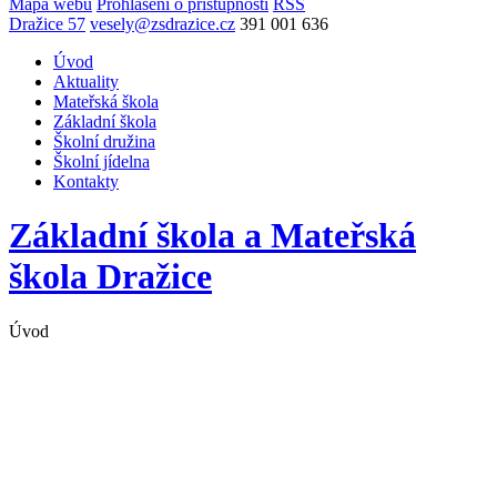
Mapa webu
Prohlášení o přístupnosti
RSS
Dražice 57
vesely@zsdrazice.cz
391 001 636
Úvod
Aktuality
Mateřská škola
Základní škola
Školní družina
Školní jídelna
Kontakty
Základní škola a Mateřská
škola
Dražice
Úvod