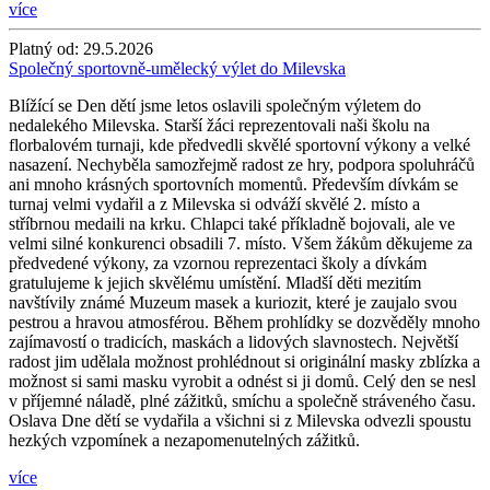
více
Platný od:
29.5.2026
Společný sportovně-umělecký výlet do Milevska
Blížící se Den dětí jsme letos oslavili společným výletem do
nedalekého Milevska. Starší žáci reprezentovali naši školu na
florbalovém turnaji, kde předvedli skvělé sportovní výkony a velké
nasazení. Nechyběla samozřejmě radost ze hry, podpora spoluhráčů
ani mnoho krásných sportovních momentů. Především dívkám se
turnaj velmi vydařil a z Milevska si odváží skvělé 2. místo a
stříbrnou medaili na krku. Chlapci také příkladně bojovali, ale ve
velmi silné konkurenci obsadili 7. místo. Všem žákům děkujeme za
předvedené výkony, za vzornou reprezentaci školy a dívkám
gratulujeme k jejich skvělému umístění. Mladší děti mezitím
navštívily známé Muzeum masek a kuriozit, které je zaujalo svou
pestrou a hravou atmosférou. Během prohlídky se dozvěděly mnoho
zajímavostí o tradicích, maskách a lidových slavnostech. Největší
radost jim udělala možnost prohlédnout si originální masky zblízka a
možnost si sami masku vyrobit a odnést si ji domů. Celý den se nesl
v příjemné náladě, plné zážitků, smíchu a společně stráveného času.
Oslava Dne dětí se vydařila a všichni si z Milevska odvezli spoustu
hezkých vzpomínek a nezapomenutelných zážitků.
více