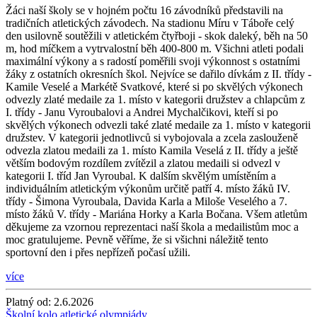
Žáci naší školy se v hojném počtu 16 závodníků představili na
tradičních atletických závodech. Na stadionu Míru v Táboře celý
den usilovně soutěžili v atletickém čtyřboji - skok daleký, běh na 50
m, hod míčkem a vytrvalostní běh 400-800 m. Všichni atleti podali
maximální výkony a s radostí poměřili svoji výkonnost s ostatními
žáky z ostatních okresních škol. Nejvíce se dařilo dívkám z II. třídy -
Kamile Veselé a Markétě Svatkové, které si po skvělých výkonech
odvezly zlaté medaile za 1. místo v kategorii družstev a chlapcům z
I. třídy - Janu Vyroubalovi a Andrei Mychalčikovi, kteří si po
skvělých výkonech odvezli také zlaté medaile za 1. místo v kategorii
družstev. V kategorii jednotlivců si vybojovala a zcela zaslouženě
odvezla zlatou medaili za 1. místo Kamila Veselá z II. třídy a ještě
větším bodovým rozdílem zvítězil a zlatou medaili si odvezl v
kategorii I. tříd Jan Vyroubal. K dalším skvělým umístěním a
individuálním atletickým výkonům určitě patří 4. místo žáků IV.
třídy - Šimona Vyroubala, Davida Karla a Miloše Veselého a 7.
místo žáků V. třídy - Mariána Horky a Karla Bočana. Všem atletům
děkujeme za vzornou reprezentaci naší škola a medailistům moc a
moc gratulujeme. Pevně věříme, že si všichni náležitě tento
sportovní den i přes nepřízeň počasí užili.
více
Platný od:
2.6.2026
Školní kolo atletické olympiády