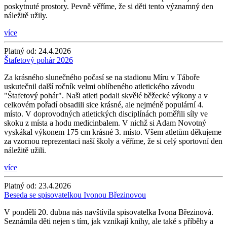
poskytnuté prostory. Pevně věříme, že si děti tento významný den
náležitě užily.
více
Platný od:
24.4.2026
Štafetový pohár 2026
Za krásného slunečného počasí se na stadionu Míru v Táboře
uskutečnil další ročník velmi oblíbeného atletického závodu
"Štafetový pohár". Naši atleti podali skvělé běžecké výkony a v
celkovém pořadí obsadili sice krásné, ale nejméně populární 4.
místo. V doprovodných atletických disciplínách poměřili síly ve
skoku z místa a hodu medicinbalem. V nichž si Adam Novotný
vyskákal výkonem 175 cm krásné 3. místo. Všem atletům děkujeme
za vzornou reprezentaci naší školy a věříme, že si celý sportovní den
náležitě užili.
více
Platný od:
23.4.2026
Beseda se spisovatelkou Ivonou Březinovou
V pondělí 20. dubna nás navštívila spisovatelka Ivona Březinová.
Seznámila děti nejen s tím, jak vznikají knihy, ale také s příběhy a