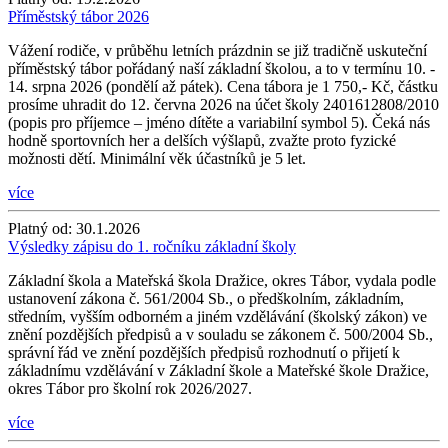
Příměstský tábor 2026
Vážení rodiče, v průběhu letních prázdnin se již tradičně uskuteční
příměstský tábor pořádaný naší základní školou, a to v termínu 10. -
14. srpna 2026 (pondělí až pátek). Cena tábora je 1 750,- Kč, částku
prosíme uhradit do 12. června 2026 na účet školy 2401612808/2010
(popis pro příjemce – jméno dítěte a variabilní symbol 5). Čeká nás
hodně sportovních her a delších výšlapů, zvažte proto fyzické
možnosti dětí. Minimální věk účastníků je 5 let.
více
Platný od:
30.1.2026
Výsledky zápisu do 1. ročníku základní školy
Základní škola a Mateřská škola Dražice, okres Tábor, vydala podle
ustanovení zákona č. 561/2004 Sb., o předškolním, základním,
středním, vyšším odborném a jiném vzdělávání (školský zákon) ve
znění pozdějších předpisů a v souladu se zákonem č. 500/2004 Sb.,
správní řád ve znění pozdějších předpisů rozhodnutí o přijetí k
základnímu vzdělávání v Základní škole a Mateřské škole Dražice,
okres Tábor pro školní rok 2026/2027.
více