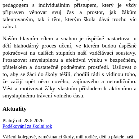
pedagogem s individuálním přístupem, který je vždy
připraven věnovat svůj čas a prostor, jak žákům
talentovaným, tak i těm, kterým škola dává trochu víc
zabrat.
Naším hlavním cílem a snahou je úspěšně nastartovat u
dětí blahodárný proces učení, ve kterém budou úspěšně
pokračovat na dalších stupních naší vzdělávací soustavy.
Prosazovat smysluplnou a efektivní výuku v bezpečném,
přátelském a dostatečně podnětném prostředí. Usilovat o
to, aby se žáci do školy těšili, chodili rádi s vidinou toho,
že zažijí opět něco nového, zajímavého a netradičního.
Vést a motivovat žáky vlastním příkladem k aktivnímu a
smysluplnému trávení volného času.
Aktuality
Platný od:
28.6.2026
Poděkování za školní rok
Vážení kolegové, zaměstnanci školy, milí rodiče, děti a přátelé naší