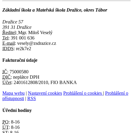
Základní škola a Mateřská škola Dražice, okres Tábor
Dražice 57
391 31 Dražice
Ředitel:
Mgr. Miloš Veselý
Tel:
391 001 636
E-mail:
vesely@zsdrazice.cz
IDDS:
re2k7e2
Fakturační údaje
IČ:
75000580
DIČ:
neplátce DPH
Účet:
2401612808/2010, FIO BANKA
Mapa webu
|
Nastavení cookies
Prohlášení o cookies
|
Prohlášení o
přístupnosti
|
RSS
Úřední hodiny
PO:
8-16
ÚT:
8-16
ST:
8-16