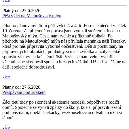
více
Platný od:
27.6.2026
Pěší výlet na Matoušovský mlýn
Dlouho plánovaný třídní pěší výlet 2. a 4. třídy se uskutečnil v pátek
19. června. Za příjemného počasí jsme vyrazili směrem k řece na
Matoušovský mlýn. Cesta nám rychle a příjemně ubíhala. Po
příchodu na Matoušovský mlýn nás přivítala maminka naší Terezky,
která pro nás připravila výborné občerstvení. Děti si pochutnaly na
připravených dobrotách, pohladily si malá zvířátka a užily si také
spoustu zábavy na krásném hřišti. Výlet se nám velmi vydařil a
všichni jsme si odnesli spoustu hezkých zážitků. Už teď se těšíme na
další společné dobrodružství.
více
Platný od:
27.6.2026
Přespávání pod širákem
Žáci třetí třídy po skončení akademie neodešli odpočívat s rodiči
domů. Společně se vydali zpátky do školy, kde si připravili ležení
pod hvězdami, opekli špekáčky, vyzkoušeli svou odvahu a užili si
táborák.
více