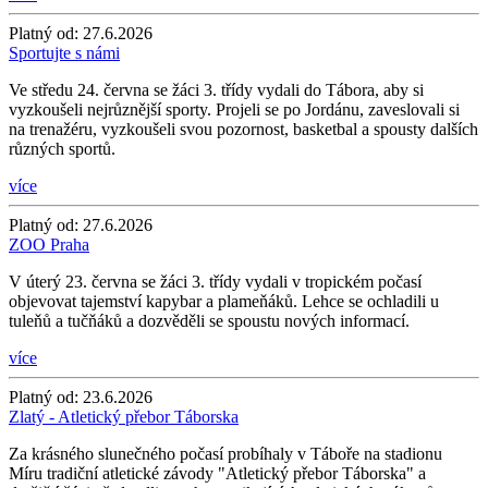
Platný od:
27.6.2026
Sportujte s námi
Ve středu 24. června se žáci 3. třídy vydali do Tábora, aby si
vyzkoušeli nejrůznější sporty. Projeli se po Jordánu, zaveslovali si
na trenažéru, vyzkoušeli svou pozornost, basketbal a spousty dalších
různých sportů.
více
Platný od:
27.6.2026
ZOO Praha
V úterý 23. června se žáci 3. třídy vydali v tropickém počasí
objevovat tajemství kapybar a plameňáků. Lehce se ochladili u
tuleňů a tučňáků a dozvěděli se spoustu nových informací.
více
Platný od:
23.6.2026
Zlatý - Atletický přebor Táborska
Za krásného slunečného počasí probíhaly v Táboře na stadionu
Míru tradiční atletické závody "Atletický přebor Táborska" a