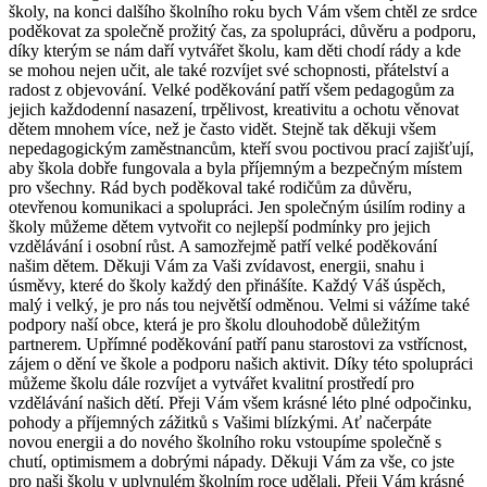
školy, na konci dalšího školního roku bych Vám všem chtěl ze srdce
poděkovat za společně prožitý čas, za spolupráci, důvěru a podporu,
díky kterým se nám daří vytvářet školu, kam děti chodí rády a kde
se mohou nejen učit, ale také rozvíjet své schopnosti, přátelství a
radost z objevování. Velké poděkování patří všem pedagogům za
jejich každodenní nasazení, trpělivost, kreativitu a ochotu věnovat
dětem mnohem více, než je často vidět. Stejně tak děkuji všem
nepedagogickým zaměstnancům, kteří svou poctivou prací zajišťují,
aby škola dobře fungovala a byla příjemným a bezpečným místem
pro všechny. Rád bych poděkoval také rodičům za důvěru,
otevřenou komunikaci a spolupráci. Jen společným úsilím rodiny a
školy můžeme dětem vytvořit co nejlepší podmínky pro jejich
vzdělávání i osobní růst. A samozřejmě patří velké poděkování
našim dětem. Děkuji Vám za Vaši zvídavost, energii, snahu i
úsměvy, které do školy každý den přinášíte. Každý Váš úspěch,
malý i velký, je pro nás tou největší odměnou. Velmi si vážíme také
podpory naší obce, která je pro školu dlouhodobě důležitým
partnerem. Upřímné poděkování patří panu starostovi za vstřícnost,
zájem o dění ve škole a podporu našich aktivit. Díky této spolupráci
můžeme školu dále rozvíjet a vytvářet kvalitní prostředí pro
vzdělávání našich dětí. Přeji Vám všem krásné léto plné odpočinku,
pohody a příjemných zážitků s Vašimi blízkými. Ať načerpáte
novou energii a do nového školního roku vstoupíme společně s
chutí, optimismem a dobrými nápady. Děkuji Vám za vše, co jste
pro naši školu v uplynulém školním roce udělali. Přeji Vám krásné