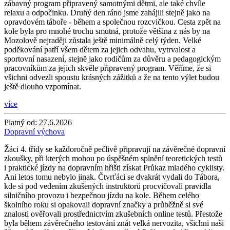
zábavný program připravený samotnými dětmi, ale také chvíle
relaxu a odpočinku. Druhý den ráno jsme zahájili stejně jako na
opravdovém táboře - během a společnou rozcvičkou. Cesta zpět na
kole byla pro mnohé trochu smutná, protože většina z nás by na
Mozolově nejraději zůstala ještě minimálně celý týden. Velké
poděkování patří všem dětem za jejich odvahu, vytrvalost a
sportovní nasazení, stejně jako rodičům za důvěru a pedagogickým
pracovníkům za jejich skvěle připravený program. Věříme, že si
všichni odvezli spoustu krásných zážitků a že na tento výlet budou
ještě dlouho vzpomínat.
více
Platný od:
27.6.2026
Dopravní výchova
Žáci 4. třídy se každoročně pečlivě připravují na závěrečné dopravní
zkoušky, při kterých mohou po úspěšném splnění teoretických testů
i praktické jízdy na dopravním hřišti získat Průkaz mladého cyklisty.
Ani letos tomu nebylo jinak. Čtvrťáci se dvakrát vydali do Tábora,
kde si pod vedením zkušených instruktorů procvičovali pravidla
silničního provozu i bezpečnou jízdu na kole. Během celého
školního roku si opakovali dopravní značky a průběžně si své
znalosti ověřovali prostřednictvím zkušebních online testů. Přestože
byla během závěrečného testování znát velká nervozita, všichni naši