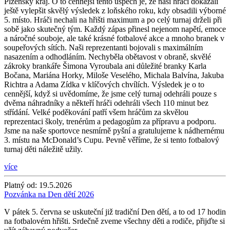
Plzeňský kraj. O to cennější tento úspěch je, že naši hráči dokázali
ještě vylepšit skvělý výsledek z loňského roku, kdy obsadili výborné
5. místo. Hráči nechali na hřišti maximum a po celý turnaj drželi při
sobě jako skutečný tým. Každý zápas přinesl nejenom napětí, emoce
a náročné souboje, ale také krásné fotbalové akce a mnoho branek v
soupeřových sítích. Naši reprezentanti bojovali s maximálním
nasazením a odhodláním. Nechyběla obětavost v obraně, skvělé
zákroky brankáře Šimona Vyroubala ani důležité branky Karla
Bočana, Mariána Horky, Miloše Veselého, Michala Balvína, Jakuba
Richtra a Adama Zídka v klíčových chvílích. Výsledek je o to
cennější, když si uvědomíme, že jsme celý turnaj odehráli pouze s
dvěma náhradníky a někteří hráči odehráli všech 110 minut bez
střídání. Velké poděkování patří všem hráčům za skvělou
reprezentaci školy, trenérům a pedagogům za přípravu a podporu.
Jsme na naše sportovce nesmírně pyšní a gratulujeme k nádhernému
3. místu na McDonald’s Cupu. Pevně věříme, že si tento fotbalový
turnaj děti náležitě užily.
více
Platný od:
19.5.2026
Pozvánka na Den dětí 2026
V pátek 5. června se uskuteční již tradiční Den dětí, a to od 17 hodin
na fotbalovém hřišti. Srdečně zveme všechny děti a rodiče, přijďte si