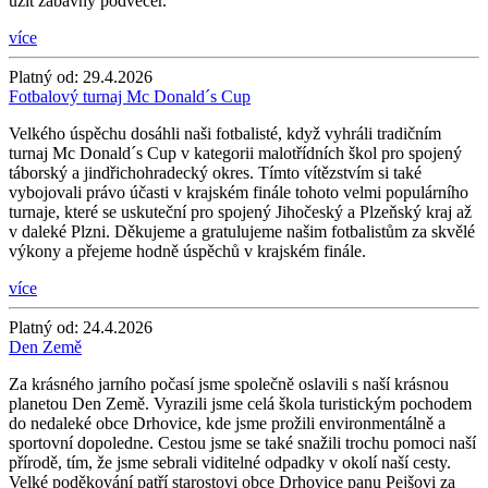
užít zábavný podvečer.
více
Platný od:
29.4.2026
Fotbalový turnaj Mc Donald´s Cup
Velkého úspěchu dosáhli naši fotbalisté, když vyhráli tradičním
turnaj Mc Donald´s Cup v kategorii malotřídních škol pro spojený
táborský a jindřichohradecký okres. Tímto vítězstvím si také
vybojovali právo účasti v krajském finále tohoto velmi populárního
turnaje, které se uskuteční pro spojený Jihočeský a Plzeňský kraj až
v daleké Plzni. Děkujeme a gratulujeme našim fotbalistům za skvělé
výkony a přejeme hodně úspěchů v krajském finále.
více
Platný od:
24.4.2026
Den Země
Za krásného jarního počasí jsme společně oslavili s naší krásnou
planetou Den Země. Vyrazili jsme celá škola turistickým pochodem
do nedaleké obce Drhovice, kde jsme prožili environmentálně a
sportovní dopoledne. Cestou jsme se také snažili trochu pomoci naší
přírodě, tím, že jsme sebrali viditelné odpadky v okolí naší cesty.
Velké poděkování patří starostovi obce Drhovice panu Pejšovi za