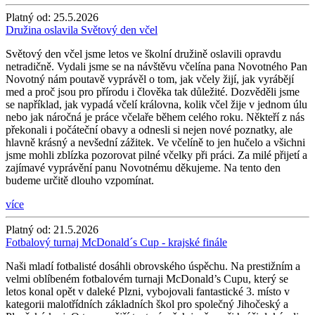
Platný od:
25.5.2026
Družina oslavila Světový den včel
Světový den včel jsme letos ve školní družině oslavili opravdu
netradičně. Vydali jsme se na návštěvu včelína pana Novotného Pan
Novotný nám poutavě vyprávěl o tom, jak včely žijí, jak vyrábějí
med a proč jsou pro přírodu i člověka tak důležité. Dozvěděli jsme
se například, jak vypadá včelí královna, kolik včel žije v jednom úlu
nebo jak náročná je práce včelaře během celého roku. Někteří z nás
překonali i počáteční obavy a odnesli si nejen nové poznatky, ale
hlavně krásný a nevšední zážitek. Ve včelíně to jen hučelo a všichni
jsme mohli zblízka pozorovat pilné včelky při práci. Za milé přijetí a
zajímavé vyprávění panu Novotnému děkujeme. Na tento den
budeme určitě dlouho vzpomínat.
více
Platný od:
21.5.2026
Fotbalový turnaj McDonald´s Cup - krajské finále
Naši mladí fotbalisté dosáhli obrovského úspěchu. Na prestižním a
velmi oblíbeném fotbalovém turnaji McDonald’s Cupu, který se
letos konal opět v daleké Plzni, vybojovali fantastické 3. místo v
kategorii malotřídních základních škol pro společný Jihočeský a