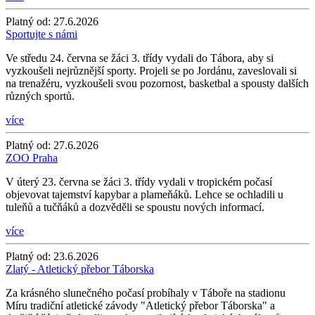
Platný od:
27.6.2026
Sportujte s námi
Ve středu 24. června se žáci 3. třídy vydali do Tábora, aby si
vyzkoušeli nejrůznější sporty. Projeli se po Jordánu, zaveslovali si
na trenažéru, vyzkoušeli svou pozornost, basketbal a spousty dalších
různých sportů.
více
Platný od:
27.6.2026
ZOO Praha
V úterý 23. června se žáci 3. třídy vydali v tropickém počasí
objevovat tajemství kapybar a plameňáků. Lehce se ochladili u
tuleňů a tučňáků a dozvěděli se spoustu nových informací.
více
Platný od:
23.6.2026
Zlatý - Atletický přebor Táborska
Za krásného slunečného počasí probíhaly v Táboře na stadionu
Míru tradiční atletické závody "Atletický přebor Táborska" a