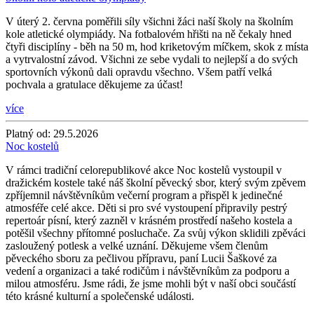
V úterý 2. června poměřili síly všichni žáci naší školy na školním
kole atletické olympiády. Na fotbalovém hřišti na ně čekaly hned
čtyři disciplíny - běh na 50 m, hod kriketovým míčkem, skok z místa
a vytrvalostní závod. Všichni ze sebe vydali to nejlepší a do svých
sportovních výkonů dali opravdu všechno. Všem patří velká
pochvala a gratulace děkujeme za účast!
více
Platný od:
29.5.2026
Noc kostelů
V rámci tradiční celorepublikové akce Noc kostelů vystoupil v
dražickém kostele také náš školní pěvecký sbor, který svým zpěvem
zpříjemnil návštěvníkům večerní program a přispěl k jedinečné
atmosféře celé akce. Děti si pro své vystoupení připravily pestrý
repertoár písní, který zazněl v krásném prostředí našeho kostela a
potěšil všechny přítomné posluchače. Za svůj výkon sklidili zpěváci
zasloužený potlesk a velké uznání. Děkujeme všem členům
pěveckého sboru za pečlivou přípravu, paní Lucii Šaškové za
vedení a organizaci a také rodičům i návštěvníkům za podporu a
milou atmosféru. Jsme rádi, že jsme mohli být v naší obci součástí
této krásné kulturní a společenské události.