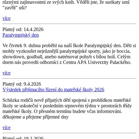
různými zajímavostmi ze svých knih. Věděli jste, že surikaty umí
"zavřít" uši?
více
Platný od:
14.4.2026
Paralympijský den
Ve čtvrtek 9. dubna proběhl na naší škole Paralympijský den. Děti si
mohly vyzkoušet nejrůznější paralympijské sporty, jako je boccia,
showdown, goalball, anebo natrénovat pohyb s bílou holí. Celým
dnem nás provedli odborníci z Centra APA Univerzity Palackého.
více
Platný od:
9.4.2026
Výsledek přijímacího řízení do mateřské školy 2026
Schůzka rodičů nově přijatých dětí spojená s prohlídkou mateřské
školy se uskuteční v posledním srpnovém týdnu v prostorách třídy
mateřské školy. O přesném termínu budete včas informováni.
děkujeme a přejeme příjemné dny
více
Platný od:
19.2.2026