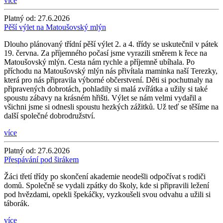
více
Platný od:
27.6.2026
Pěší výlet na Matoušovský mlýn
Dlouho plánovaný třídní pěší výlet 2. a 4. třídy se uskutečnil v pátek
19. června. Za příjemného počasí jsme vyrazili směrem k řece na
Matoušovský mlýn. Cesta nám rychle a příjemně ubíhala. Po
příchodu na Matoušovský mlýn nás přivítala maminka naší Terezky,
která pro nás připravila výborné občerstvení. Děti si pochutnaly na
připravených dobrotách, pohladily si malá zvířátka a užily si také
spoustu zábavy na krásném hřišti. Výlet se nám velmi vydařil a
všichni jsme si odnesli spoustu hezkých zážitků. Už teď se těšíme na
další společné dobrodružství.
více
Platný od:
27.6.2026
Přespávání pod širákem
Žáci třetí třídy po skončení akademie neodešli odpočívat s rodiči
domů. Společně se vydali zpátky do školy, kde si připravili ležení
pod hvězdami, opekli špekáčky, vyzkoušeli svou odvahu a užili si
táborák.
více