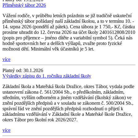
Příměstský tábor 2026
Vážení rodiče, v průběhu letních prázdnin se již tradičně uskuteční
příměstský tábor pořádaný naší základní školou, a to v termínu 10. -
14. srpna 2026 (pondělí až pátek). Cena tábora je 1 750,- Kč, částku
prosíme uhradit do 12. června 2026 na účet školy 2401612808/2010
(popis pro příjemce – jméno dítěte a variabilní symbol 5). Čeká nás
hodně sportovních her a delších výšlapů, zvažte proto fyzické
možnosti dětí. Minimální věk účastníků je 5 let.
více
Platný od:
30.1.2026
Výsledky zápisu do 1. ročníku základní školy
Základní škola a Mateřská škola Dražice, okres Tábor, vydala podle
ustanovení zákona č. 561/2004 Sb., o předškolním, základním,
středním, vyšším odborném a jiném vzdělávání (školský zákon) ve
znění pozdějších předpisů a v souladu se zákonem č. 500/2004 Sb.,
správní řád ve znění pozdějších předpisů rozhodnutí o přijetí k
základnímu vzdělávání v Základní škole a Mateřské škole Dražice,
okres Tábor pro školní rok 2026/2027.
více