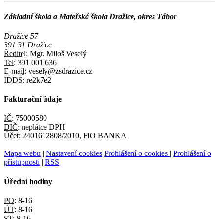
Základní škola a Mateřská škola Dražice, okres Tábor
Dražice 57
391 31 Dražice
Ředitel:
Mgr. Miloš Veselý
Tel:
391 001 636
E-mail:
vesely@zsdrazice.cz
IDDS:
re2k7e2
Fakturační údaje
IČ:
75000580
DIČ:
neplátce DPH
Účet:
2401612808/2010, FIO BANKA
Mapa webu
|
Nastavení cookies
Prohlášení o cookies
|
Prohlášení o
přístupnosti
|
RSS
Úřední hodiny
PO:
8-16
ÚT:
8-16
ST:
8-16