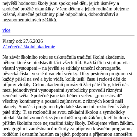
největší hodnotou školy jsou spokojené děti, jejich úsměvy a
společně prožité okamžiky. Všem dětem a jejich rodinám přejeme
krásné, slunečné prázdniny plné odpočinku, dobrodružství a
nezapomenutelných zážitků.
více
Platný od:
27.6.2026
Závěrečná školní akademie
Na závěr školního roku se uskutečnila tradiční školní akademie,
během které se představili žáci všech tříd. Každá třída si připravila
vlastní vystoupení – na jevišti se střídaly taneční choreografie,
pěvecká čísla i veselé divadelní scénky. Díky pestrému programu si
každý přišel na své a bylo vidět, kolik úsilí, času i radosti děti do
příprav vložily. Celou akademií provázeli žáci páté třídy, kteří nás
mezi jednotlivými vystoupeními symbolicky provedli různými
zeměmi světa. Společně jsme tak během večera „procestovali“
všechny kontinenty a poznali zajímavosti z různých koutů naší
planety. Součástí programu bylo také slavnostní rozloučení s žáky
páté třídy. Ti se rozloučili se svou základní školou a symbolicky
předali školní zvoneček svým mladším spolužákům, kteří budou v
příštím školním roce nejstaršími žáky školy. Děkujeme všem žákům,
pedagogům i zaměstnancům školy za přípravu krásného programu a
rodičům i ostatním hostům za jejich podporu a příjemnou atmosféru.