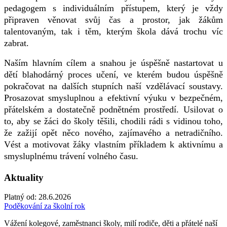
pedagogem s individuálním přístupem, který je vždy
připraven věnovat svůj čas a prostor, jak žákům
talentovaným, tak i těm, kterým škola dává trochu víc
zabrat.
Naším hlavním cílem a snahou je úspěšně nastartovat u
dětí blahodárný proces učení, ve kterém budou úspěšně
pokračovat na dalších stupních naší vzdělávací soustavy.
Prosazovat smysluplnou a efektivní výuku v bezpečném,
přátelském a dostatečně podnětném prostředí. Usilovat o
to, aby se žáci do školy těšili, chodili rádi s vidinou toho,
že zažijí opět něco nového, zajímavého a netradičního.
Vést a motivovat žáky vlastním příkladem k aktivnímu a
smysluplnému trávení volného času.
Aktuality
Platný od:
28.6.2026
Poděkování za školní rok
Vážení kolegové, zaměstnanci školy, milí rodiče, děti a přátelé naší