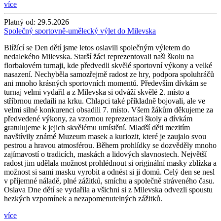
více
Platný od:
29.5.2026
Společný sportovně-umělecký výlet do Milevska
Blížící se Den dětí jsme letos oslavili společným výletem do
nedalekého Milevska. Starší žáci reprezentovali naši školu na
florbalovém turnaji, kde předvedli skvělé sportovní výkony a velké
nasazení. Nechyběla samozřejmě radost ze hry, podpora spoluhráčů
ani mnoho krásných sportovních momentů. Především dívkám se
turnaj velmi vydařil a z Milevska si odváží skvělé 2. místo a
stříbrnou medaili na krku. Chlapci také příkladně bojovali, ale ve
velmi silné konkurenci obsadili 7. místo. Všem žákům děkujeme za
předvedené výkony, za vzornou reprezentaci školy a dívkám
gratulujeme k jejich skvělému umístění. Mladší děti mezitím
navštívily známé Muzeum masek a kuriozit, které je zaujalo svou
pestrou a hravou atmosférou. Během prohlídky se dozvěděly mnoho
zajímavostí o tradicích, maskách a lidových slavnostech. Největší
radost jim udělala možnost prohlédnout si originální masky zblízka a
možnost si sami masku vyrobit a odnést si ji domů. Celý den se nesl
v příjemné náladě, plné zážitků, smíchu a společně stráveného času.
Oslava Dne dětí se vydařila a všichni si z Milevska odvezli spoustu
hezkých vzpomínek a nezapomenutelných zážitků.
více