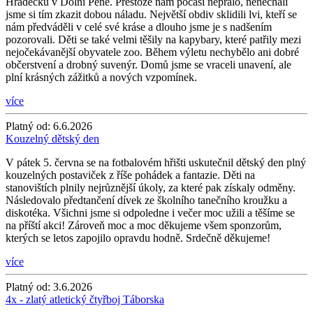
Hrádečku v Dolní Pěně. Přestože nám počasí nepřálo, nenechali
jsme si tím zkazit dobou náladu. Největší obdiv sklidili lvi, kteří se
nám předváděli v celé své kráse a dlouho jsme je s nadšením
pozorovali. Děti se také velmi těšily na kapybary, které patřily mezi
nejočekávanější obyvatele zoo. Během výletu nechybělo ani dobré
občerstvení a drobný suvenýr. Domů jsme se vraceli unavení, ale
plní krásných zážitků a nových vzpomínek.
více
Platný od:
6.6.2026
Kouzelný dětský den
V pátek 5. června se na fotbalovém hřišti uskutečnil dětský den plný
kouzelných postaviček z říše pohádek a fantazie. Děti na
stanovištích plnily nejrůznější úkoly, za které pak získaly odměny.
Následovalo předtančení dívek ze školního tanečního kroužku a
diskotéka. Všichni jsme si odpoledne i večer moc užili a těšíme se
na příští akci! Zároveň moc a moc děkujeme všem sponzorům,
kterých se letos zapojilo opravdu hodně. Srdečně děkujeme!
více
Platný od:
3.6.2026
4x - zlatý atletický čtyřboj Táborska