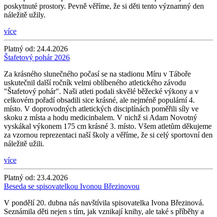
poskytnuté prostory. Pevně věříme, že si děti tento významný den
náležitě užily.
více
Platný od:
24.4.2026
Štafetový pohár 2026
Za krásného slunečného počasí se na stadionu Míru v Táboře
uskutečnil další ročník velmi oblíbeného atletického závodu
"Štafetový pohár". Naši atleti podali skvělé běžecké výkony a v
celkovém pořadí obsadili sice krásné, ale nejméně populární 4.
místo. V doprovodných atletických disciplínách poměřili síly ve
skoku z místa a hodu medicinbalem. V nichž si Adam Novotný
vyskákal výkonem 175 cm krásné 3. místo. Všem atletům děkujeme
za vzornou reprezentaci naší školy a věříme, že si celý sportovní den
náležitě užili.
více
Platný od:
23.4.2026
Beseda se spisovatelkou Ivonou Březinovou
V pondělí 20. dubna nás navštívila spisovatelka Ivona Březinová.
Seznámila děti nejen s tím, jak vznikají knihy, ale také s příběhy a