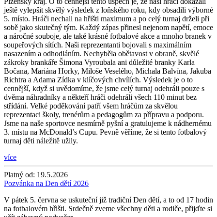
Plzeňský kraj. O to cennější tento úspěch je, že naši hráči dokázali
ještě vylepšit skvělý výsledek z loňského roku, kdy obsadili výborné
5. místo. Hráči nechali na hřišti maximum a po celý turnaj drželi při
sobě jako skutečný tým. Každý zápas přinesl nejenom napětí, emoce
a náročné souboje, ale také krásné fotbalové akce a mnoho branek v
soupeřových sítích. Naši reprezentanti bojovali s maximálním
nasazením a odhodláním. Nechyběla obětavost v obraně, skvělé
zákroky brankáře Šimona Vyroubala ani důležité branky Karla
Bočana, Mariána Horky, Miloše Veselého, Michala Balvína, Jakuba
Richtra a Adama Zídka v klíčových chvílích. Výsledek je o to
cennější, když si uvědomíme, že jsme celý turnaj odehráli pouze s
dvěma náhradníky a někteří hráči odehráli všech 110 minut bez
střídání. Velké poděkování patří všem hráčům za skvělou
reprezentaci školy, trenérům a pedagogům za přípravu a podporu.
Jsme na naše sportovce nesmírně pyšní a gratulujeme k nádhernému
3. místu na McDonald’s Cupu. Pevně věříme, že si tento fotbalový
turnaj děti náležitě užily.
více
Platný od:
19.5.2026
Pozvánka na Den dětí 2026
V pátek 5. června se uskuteční již tradiční Den dětí, a to od 17 hodin
na fotbalovém hřišti. Srdečně zveme všechny děti a rodiče, přijďte si