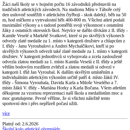
Žáci naší školy se v hojném počtu 16 závodníků představili na
tradičních atletických závodech. Na stadionu Míru v Táboře celý
den usilovně soutěžili v atletickém čtyřboji - skok daleký, běh na 50
m, hod míčkem a vytrvalostní běh 400-800 m. Všichni atleti podali
maximální výkony a s radostí poměřili svoji výkonnost s ostatními
žáky z ostatních okresních škol. Nejvíce se dařilo dívkám z II. třídy -
Kamile Veselé a Markétě Svatkové, které si po skvělých výkonech
odvezly zlaté medaile za 1. místo v kategorii družstev a chlapcům z
I. třídy - Janu Vyroubalovi a Andrei Mychalčikovi, kteří si po
skvělých výkonech odvezli také zlaté medaile za 1. místo v kategorii
družstev. V kategorii jednotlivců si vybojovala a zcela zaslouženě
odvezla zlatou medaili za 1. místo Kamila Veselá z II. třídy a ještě
větším bodovým rozdílem zvítězil a zlatou medaili si odvezl v
kategorii I. tříd Jan Vyroubal. K dalším skvělým umístěním a
individuálním atletickým výkonům určitě patří 4. místo žáků IV.
třídy - Šimona Vyroubala, Davida Karla a Miloše Veselého a 7.
místo žáků V. třídy - Mariána Horky a Karla Bočana. Všem atletům
děkujeme za vzornou reprezentaci naší škola a medailistům moc a
moc gratulujeme. Pevně věříme, že si všichni náležitě tento
sportovní den i přes nepřízeň počasí užili.
více
Platný od:
2.6.2026
Školní kolo atletické olympiády