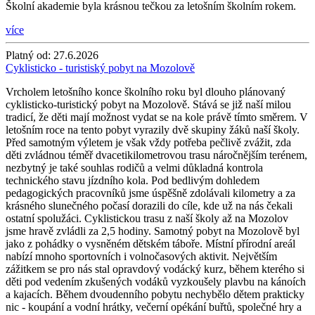
Školní akademie byla krásnou tečkou za letošním školním rokem.
více
Platný od:
27.6.2026
Cyklisticko - turistiský pobyt na Mozolově
Vrcholem letošního konce školního roku byl dlouho plánovaný
cyklisticko-turistický pobyt na Mozolově. Stává se již naší milou
tradicí, že děti mají možnost vydat se na kole právě tímto směrem. V
letošním roce na tento pobyt vyrazily dvě skupiny žáků naší školy.
Před samotným výletem je však vždy potřeba pečlivě zvážit, zda
děti zvládnou téměř dvacetikilometrovou trasu náročnějším terénem,
nezbytný je také souhlas rodičů a velmi důkladná kontrola
technického stavu jízdního kola. Pod bedlivým dohledem
pedagogických pracovníků jsme úspěšně zdolávali kilometry a za
krásného slunečného počasí dorazili do cíle, kde už na nás čekali
ostatní spolužáci. Cyklistickou trasu z naší školy až na Mozolov
jsme hravě zvládli za 2,5 hodiny. Samotný pobyt na Mozolově byl
jako z pohádky o vysněném dětském táboře. Místní přírodní areál
nabízí mnoho sportovních i volnočasových aktivit. Největším
zážitkem se pro nás stal opravdový vodácký kurz, během kterého si
děti pod vedením zkušených vodáků vyzkoušely plavbu na kánoích
a kajacích. Během dvoudenního pobytu nechybělo dětem prakticky
nic - koupání a vodní hrátky, večerní opékání buřtů, společné hry a