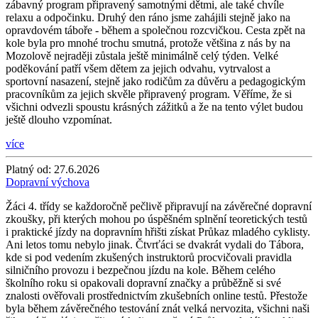
zábavný program připravený samotnými dětmi, ale také chvíle
relaxu a odpočinku. Druhý den ráno jsme zahájili stejně jako na
opravdovém táboře - během a společnou rozcvičkou. Cesta zpět na
kole byla pro mnohé trochu smutná, protože většina z nás by na
Mozolově nejraději zůstala ještě minimálně celý týden. Velké
poděkování patří všem dětem za jejich odvahu, vytrvalost a
sportovní nasazení, stejně jako rodičům za důvěru a pedagogickým
pracovníkům za jejich skvěle připravený program. Věříme, že si
všichni odvezli spoustu krásných zážitků a že na tento výlet budou
ještě dlouho vzpomínat.
více
Platný od:
27.6.2026
Dopravní výchova
Žáci 4. třídy se každoročně pečlivě připravují na závěrečné dopravní
zkoušky, při kterých mohou po úspěšném splnění teoretických testů
i praktické jízdy na dopravním hřišti získat Průkaz mladého cyklisty.
Ani letos tomu nebylo jinak. Čtvrťáci se dvakrát vydali do Tábora,
kde si pod vedením zkušených instruktorů procvičovali pravidla
silničního provozu i bezpečnou jízdu na kole. Během celého
školního roku si opakovali dopravní značky a průběžně si své
znalosti ověřovali prostřednictvím zkušebních online testů. Přestože
byla během závěrečného testování znát velká nervozita, všichni naši