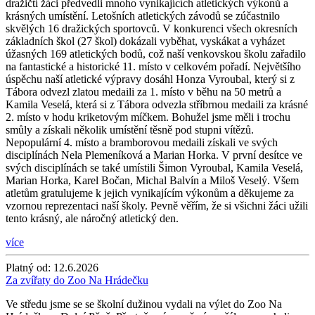
dražičtí žáci předvedli mnoho vynikajících atletických výkonů a
krásných umístění. Letošních atletických závodů se zúčastnilo
skvělých 16 dražických sportovců. V konkurenci všech okresních
základních škol (27 škol) dokázali vyběhat, vyskákat a vyházet
úžasných 169 atletických bodů, což naší venkovskou školu zařadilo
na fantastické a historické 11. místo v celkovém pořadí. Největšího
úspěchu naší atletické výpravy dosáhl Honza Vyroubal, který si z
Tábora odvezl zlatou medaili za 1. místo v běhu na 50 metrů a
Kamila Veselá, která si z Tábora odvezla stříbrnou medaili za krásné
2. místo v hodu kriketovým míčkem. Bohužel jsme měli i trochu
smůly a získali několik umístění těsně pod stupni vítězů.
Nepopulární 4. místo a bramborovou medaili získali ve svých
disciplínách Nela Plemeníková a Marian Horka. V první desítce ve
svých disciplínách se také umístili Šimon Vyroubal, Kamila Veselá,
Marian Horka, Karel Bočan, Michal Balvín a Miloš Veselý. Všem
atletům gratulujeme k jejich vynikajícím výkonům a děkujeme za
vzornou reprezentaci naší školy. Pevně věřím, že si všichni žáci užili
tento krásný, ale náročný atletický den.
více
Platný od:
12.6.2026
Za zvířaty do Zoo Na Hrádečku
Ve středu jsme se se školní dužinou vydali na výlet do Zoo Na