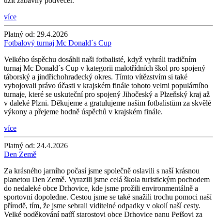
užít zábavný podvečer.
více
Platný od:
29.4.2026
Fotbalový turnaj Mc Donald´s Cup
Velkého úspěchu dosáhli naši fotbalisté, když vyhráli tradičním
turnaj Mc Donald´s Cup v kategorii malotřídních škol pro spojený
táborský a jindřichohradecký okres. Tímto vítězstvím si také
vybojovali právo účasti v krajském finále tohoto velmi populárního
turnaje, které se uskuteční pro spojený Jihočeský a Plzeňský kraj až
v daleké Plzni. Děkujeme a gratulujeme našim fotbalistům za skvělé
výkony a přejeme hodně úspěchů v krajském finále.
více
Platný od:
24.4.2026
Den Země
Za krásného jarního počasí jsme společně oslavili s naší krásnou
planetou Den Země. Vyrazili jsme celá škola turistickým pochodem
do nedaleké obce Drhovice, kde jsme prožili environmentálně a
sportovní dopoledne. Cestou jsme se také snažili trochu pomoci naší
přírodě, tím, že jsme sebrali viditelné odpadky v okolí naší cesty.
Velké poděkování patří starostovi obce Drhovice panu Pejšovi za