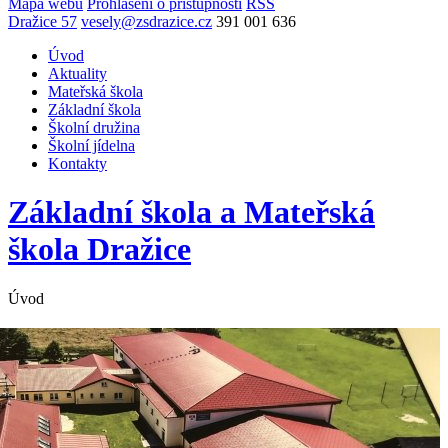
Mapa webu
Prohlášení o přístupnosti
RSS
Dražice 57
vesely@zsdrazice.cz
391 001 636
Úvod
Aktuality
Mateřská škola
Základní škola
Školní družina
Školní jídelna
Kontakty
Základní škola a Mateřská
škola
Dražice
Úvod