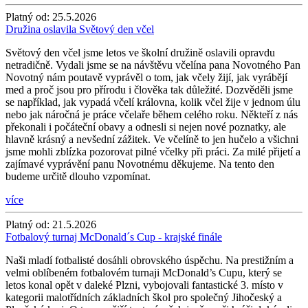
Platný od:
25.5.2026
Družina oslavila Světový den včel
Světový den včel jsme letos ve školní družině oslavili opravdu
netradičně. Vydali jsme se na návštěvu včelína pana Novotného Pan
Novotný nám poutavě vyprávěl o tom, jak včely žijí, jak vyrábějí
med a proč jsou pro přírodu i člověka tak důležité. Dozvěděli jsme
se například, jak vypadá včelí královna, kolik včel žije v jednom úlu
nebo jak náročná je práce včelaře během celého roku. Někteří z nás
překonali i počáteční obavy a odnesli si nejen nové poznatky, ale
hlavně krásný a nevšední zážitek. Ve včelíně to jen hučelo a všichni
jsme mohli zblízka pozorovat pilné včelky při práci. Za milé přijetí a
zajímavé vyprávění panu Novotnému děkujeme. Na tento den
budeme určitě dlouho vzpomínat.
více
Platný od:
21.5.2026
Fotbalový turnaj McDonald´s Cup - krajské finále
Naši mladí fotbalisté dosáhli obrovského úspěchu. Na prestižním a
velmi oblíbeném fotbalovém turnaji McDonald’s Cupu, který se
letos konal opět v daleké Plzni, vybojovali fantastické 3. místo v
kategorii malotřídních základních škol pro společný Jihočeský a