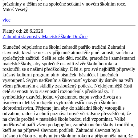
prázdniny a těším se na společné setkání v novém školním roce.
Miloš Veselý
více
Platný od:
28.6.2026
Zahradní slavnost v Mateřské škole Dražice
Slunečné odpoledne na školní zahradě patřilo tradiční Zahradní
slavnosti, která se nesla v příjemné atmosféře plné radosti, smíchu a
společných zážitků. Sešli se zde děti, rodiče, prarodiče i zaměstnanci
mateřské školy, aby společně oslavili závěr školního roku a
rozloučili se s našimi předškoláky. Děti si pro své nejbližší připravily
krásný kulturní program plný písniček, básniček i tanečních
vystoupení. Svým nadšením a šikovností vykouzlily úsměv na tváři
všem přítomným a sklidily zasloužený potlesk. Nejdojemnější částí
celé slavnosti bylo slavnostní rozloučení s předškoláky. Ti
symbolicky uzavřeli jednu významnou etapu svého života a s
úsměvem i lehkým dojetím vykročili vstříc novým školním
dobrodružstvím. Přejeme jim, aby do základní školy vstoupili s
odvahou, radostí a chutí poznávat nové věci. Jsme přesvědčeni, že
na chvíle prožité v mateřské škole budou rádi vzpomínat. Velké
poděkování patří všem pedagogům, zaměstnancům školy i rodičům,
kteří se na přípravě slavnosti podíleli. Zahradní slavnost byla
krásnou tečkou za uplynulým školním rokem a připomněla nám, že