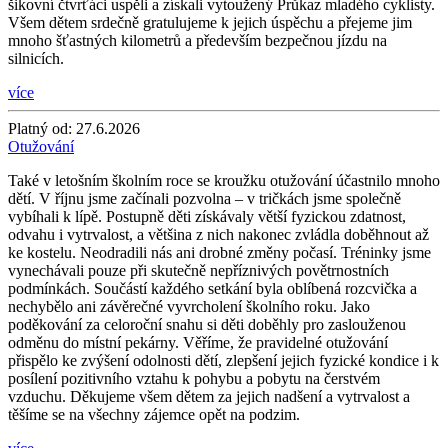
šikovní čtvrťáci uspěli a získali vytoužený Průkaz mladého cyklisty.
Všem dětem srdečně gratulujeme k jejich úspěchu a přejeme jim
mnoho šťastných kilometrů a především bezpečnou jízdu na
silnicích.
více
Platný od:
27.6.2026
Otužování
Také v letošním školním roce se kroužku otužování účastnilo mnoho
dětí. V říjnu jsme začínali pozvolna – v tričkách jsme společně
vybíhali k lípě. Postupně děti získávaly větší fyzickou zdatnost,
odvahu i vytrvalost, a většina z nich nakonec zvládla doběhnout až
ke kostelu. Neodradili nás ani drobné změny počasí. Tréninky jsme
vynechávali pouze při skutečně nepříznivých povětrnostních
podmínkách. Součástí každého setkání byla oblíbená rozcvička a
nechybělo ani závěrečné vyvrcholení školního roku. Jako
poděkování za celoroční snahu si děti doběhly pro zaslouženou
odměnu do místní pekárny. Věříme, že pravidelné otužování
přispělo ke zvýšení odolnosti dětí, zlepšení jejich fyzické kondice i k
posílení pozitivního vztahu k pohybu a pobytu na čerstvém
vzduchu. Děkujeme všem dětem za jejich nadšení a vytrvalost a
těšíme se na všechny zájemce opět na podzim.