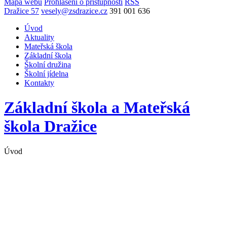
Mapa webu
Prohlášení o přístupnosti
RSS
Dražice 57
vesely@zsdrazice.cz
391 001 636
Úvod
Aktuality
Mateřská škola
Základní škola
Školní družina
Školní jídelna
Kontakty
Základní škola a Mateřská
škola
Dražice
Úvod