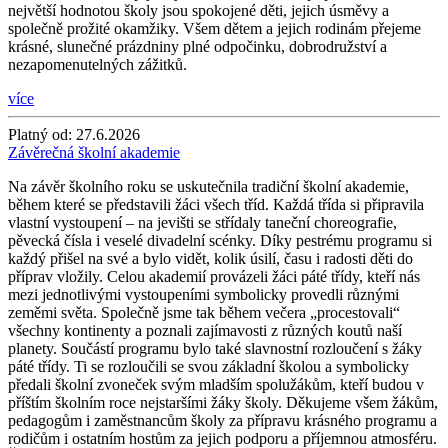
největší hodnotou školy jsou spokojené děti, jejich úsměvy a
společně prožité okamžiky. Všem dětem a jejich rodinám přejeme
krásné, slunečné prázdniny plné odpočinku, dobrodružství a
nezapomenutelných zážitků.
více
Platný od:
27.6.2026
Závěrečná školní akademie
Na závěr školního roku se uskutečnila tradiční školní akademie,
během které se představili žáci všech tříd. Každá třída si připravila
vlastní vystoupení – na jevišti se střídaly taneční choreografie,
pěvecká čísla i veselé divadelní scénky. Díky pestrému programu si
každý přišel na své a bylo vidět, kolik úsilí, času i radosti děti do
příprav vložily. Celou akademií provázeli žáci páté třídy, kteří nás
mezi jednotlivými vystoupeními symbolicky provedli různými
zeměmi světa. Společně jsme tak během večera „procestovali“
všechny kontinenty a poznali zajímavosti z různých koutů naší
planety. Součástí programu bylo také slavnostní rozloučení s žáky
páté třídy. Ti se rozloučili se svou základní školou a symbolicky
předali školní zvoneček svým mladším spolužákům, kteří budou v
příštím školním roce nejstaršími žáky školy. Děkujeme všem žákům,
pedagogům i zaměstnancům školy za přípravu krásného programu a
rodičům i ostatním hostům za jejich podporu a příjemnou atmosféru.