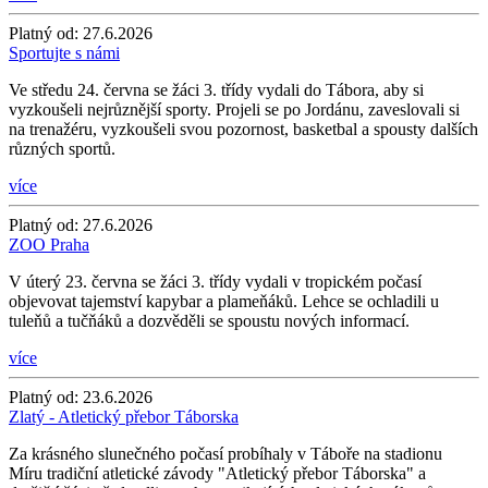
Platný od:
27.6.2026
Sportujte s námi
Ve středu 24. června se žáci 3. třídy vydali do Tábora, aby si
vyzkoušeli nejrůznější sporty. Projeli se po Jordánu, zaveslovali si
na trenažéru, vyzkoušeli svou pozornost, basketbal a spousty dalších
různých sportů.
více
Platný od:
27.6.2026
ZOO Praha
V úterý 23. června se žáci 3. třídy vydali v tropickém počasí
objevovat tajemství kapybar a plameňáků. Lehce se ochladili u
tuleňů a tučňáků a dozvěděli se spoustu nových informací.
více
Platný od:
23.6.2026
Zlatý - Atletický přebor Táborska
Za krásného slunečného počasí probíhaly v Táboře na stadionu
Míru tradiční atletické závody "Atletický přebor Táborska" a