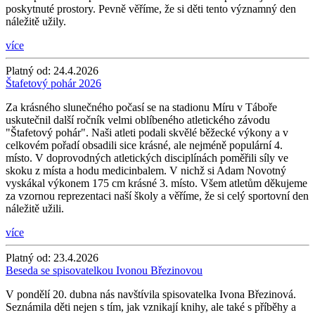
poskytnuté prostory. Pevně věříme, že si děti tento významný den
náležitě užily.
více
Platný od:
24.4.2026
Štafetový pohár 2026
Za krásného slunečného počasí se na stadionu Míru v Táboře
uskutečnil další ročník velmi oblíbeného atletického závodu
"Štafetový pohár". Naši atleti podali skvělé běžecké výkony a v
celkovém pořadí obsadili sice krásné, ale nejméně populární 4.
místo. V doprovodných atletických disciplínách poměřili síly ve
skoku z místa a hodu medicinbalem. V nichž si Adam Novotný
vyskákal výkonem 175 cm krásné 3. místo. Všem atletům děkujeme
za vzornou reprezentaci naší školy a věříme, že si celý sportovní den
náležitě užili.
více
Platný od:
23.4.2026
Beseda se spisovatelkou Ivonou Březinovou
V pondělí 20. dubna nás navštívila spisovatelka Ivona Březinová.
Seznámila děti nejen s tím, jak vznikají knihy, ale také s příběhy a