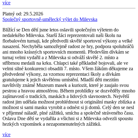
více
Platný od:
29.5.2026
Společný sportovně-umělecký výlet do Milevska
Blížící se Den dětí jsme letos oslavili společným výletem do
nedalekého Milevska. Starší žáci reprezentovali naši školu na
florbalovém turnaji, kde předvedli skvělé sportovní výkony a velké
nasazení. Nechyběla samozřejmě radost ze hry, podpora spoluhráčů
ani mnoho krásných sportovních momentů. Především dívkám se
turnaj velmi vydařil a z Milevska si odváží skvělé 2. místo a
stříbrnou medaili na krku. Chlapci také příkladně bojovali, ale ve
velmi silné konkurenci obsadili 7. místo. Všem žákům děkujeme za
předvedené výkony, za vzornou reprezentaci školy a dívkám
gratulujeme k jejich skvělému umístění. Mladší děti mezitím
navštívily známé Muzeum masek a kuriozit, které je zaujalo svou
pestrou a hravou atmosférou. Během prohlídky se dozvěděly mnoho
zajímavostí o tradicích, maskách a lidových slavnostech. Největší
radost jim udělala možnost prohlédnout si originální masky zblízka a
možnost si sami masku vyrobit a odnést si ji domů. Celý den se nesl
v příjemné náladě, plné zážitků, smíchu a společně stráveného času.
Oslava Dne dětí se vydařila a všichni si z Milevska odvezli spoustu
hezkých vzpomínek a nezapomenutelných zážitků.
více