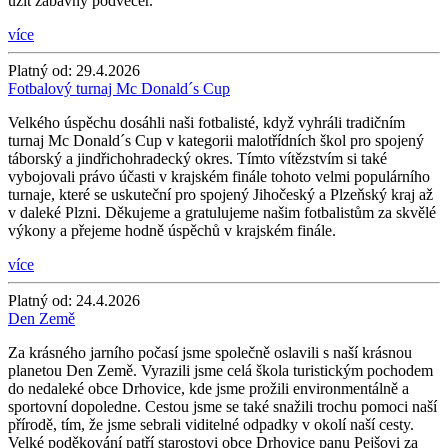
užít zábavný podvečer.
více
Platný od:
29.4.2026
Fotbalový turnaj Mc Donald´s Cup
Velkého úspěchu dosáhli naši fotbalisté, když vyhráli tradičním
turnaj Mc Donald´s Cup v kategorii malotřídních škol pro spojený
táborský a jindřichohradecký okres. Tímto vítězstvím si také
vybojovali právo účasti v krajském finále tohoto velmi populárního
turnaje, které se uskuteční pro spojený Jihočeský a Plzeňský kraj až
v daleké Plzni. Děkujeme a gratulujeme našim fotbalistům za skvělé
výkony a přejeme hodně úspěchů v krajském finále.
více
Platný od:
24.4.2026
Den Země
Za krásného jarního počasí jsme společně oslavili s naší krásnou
planetou Den Země. Vyrazili jsme celá škola turistickým pochodem
do nedaleké obce Drhovice, kde jsme prožili environmentálně a
sportovní dopoledne. Cestou jsme se také snažili trochu pomoci naší
přírodě, tím, že jsme sebrali viditelné odpadky v okolí naší cesty.
Velké poděkování patří starostovi obce Drhovice panu Pejšovi za