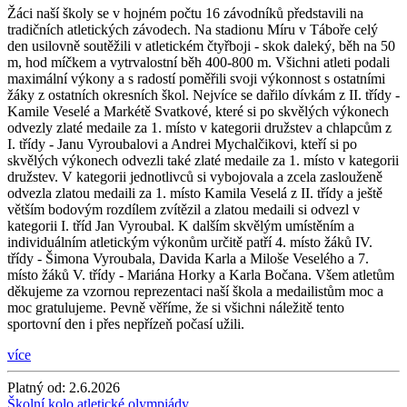
Žáci naší školy se v hojném počtu 16 závodníků představili na
tradičních atletických závodech. Na stadionu Míru v Táboře celý
den usilovně soutěžili v atletickém čtyřboji - skok daleký, běh na 50
m, hod míčkem a vytrvalostní běh 400-800 m. Všichni atleti podali
maximální výkony a s radostí poměřili svoji výkonnost s ostatními
žáky z ostatních okresních škol. Nejvíce se dařilo dívkám z II. třídy -
Kamile Veselé a Markétě Svatkové, které si po skvělých výkonech
odvezly zlaté medaile za 1. místo v kategorii družstev a chlapcům z
I. třídy - Janu Vyroubalovi a Andrei Mychalčikovi, kteří si po
skvělých výkonech odvezli také zlaté medaile za 1. místo v kategorii
družstev. V kategorii jednotlivců si vybojovala a zcela zaslouženě
odvezla zlatou medaili za 1. místo Kamila Veselá z II. třídy a ještě
větším bodovým rozdílem zvítězil a zlatou medaili si odvezl v
kategorii I. tříd Jan Vyroubal. K dalším skvělým umístěním a
individuálním atletickým výkonům určitě patří 4. místo žáků IV.
třídy - Šimona Vyroubala, Davida Karla a Miloše Veselého a 7.
místo žáků V. třídy - Mariána Horky a Karla Bočana. Všem atletům
děkujeme za vzornou reprezentaci naší škola a medailistům moc a
moc gratulujeme. Pevně věříme, že si všichni náležitě tento
sportovní den i přes nepřízeň počasí užili.
více
Platný od:
2.6.2026
Školní kolo atletické olympiády