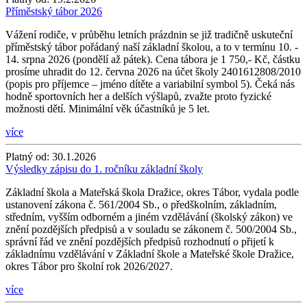
Příměstský tábor 2026
Vážení rodiče, v průběhu letních prázdnin se již tradičně uskuteční
příměstský tábor pořádaný naší základní školou, a to v termínu 10. -
14. srpna 2026 (pondělí až pátek). Cena tábora je 1 750,- Kč, částku
prosíme uhradit do 12. června 2026 na účet školy 2401612808/2010
(popis pro příjemce – jméno dítěte a variabilní symbol 5). Čeká nás
hodně sportovních her a delších výšlapů, zvažte proto fyzické
možnosti dětí. Minimální věk účastníků je 5 let.
více
Platný od:
30.1.2026
Výsledky zápisu do 1. ročníku základní školy
Základní škola a Mateřská škola Dražice, okres Tábor, vydala podle
ustanovení zákona č. 561/2004 Sb., o předškolním, základním,
středním, vyšším odborném a jiném vzdělávání (školský zákon) ve
znění pozdějších předpisů a v souladu se zákonem č. 500/2004 Sb.,
správní řád ve znění pozdějších předpisů rozhodnutí o přijetí k
základnímu vzdělávání v Základní škole a Mateřské škole Dražice,
okres Tábor pro školní rok 2026/2027.
více