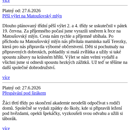
více
Platný od:
27.6.2026
Pěší výlet na Matoušovský mlýn
Dlouho plánovaný třídní pěší výlet 2. a 4. třídy se uskutečnil v pátek
19. června. Za příjemného počasí jsme vyrazili směrem k řece na
Matoušovský mlýn. Cesta nám rychle a příjemně ubíhala. Po
příchodu na Matoušovský mlýn nás přivítala maminka naší Terezky,
která pro nás připravila výborné občerstvení. Děti si pochutnaly na
připravených dobrotách, pohladily si malá zvířátka a užily si také
spoustu zábavy na krásném hřišti. Výlet se nám velmi vydařil a
všichni jsme si odnesli spoustu hezkých zážitků. Už teď se těšíme na
další společné dobrodružství.
více
Platný od:
27.6.2026
Přespávání pod širákem
Žáci třetí třídy po skončení akademie neodešli odpočívat s rodiči
domů. Společně se vydali zpátky do školy, kde si připravili ležení
pod hvězdami, opekli špekáčky, vyzkoušeli svou odvahu a užili si
táborák.
více