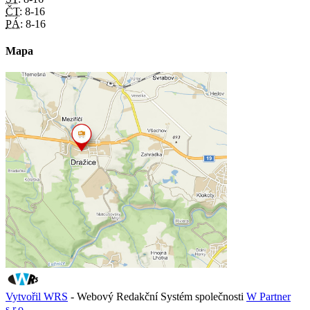
ČT:
8-16
PÁ:
8-16
Mapa
Vytvořil WRS
- Webový Redakční Systém společnosti
W Partner
s.r.o.