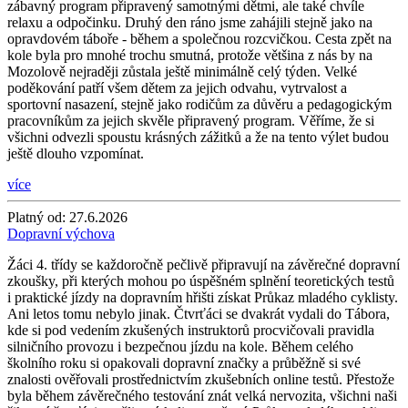
zábavný program připravený samotnými dětmi, ale také chvíle
relaxu a odpočinku. Druhý den ráno jsme zahájili stejně jako na
opravdovém táboře - během a společnou rozcvičkou. Cesta zpět na
kole byla pro mnohé trochu smutná, protože většina z nás by na
Mozolově nejraději zůstala ještě minimálně celý týden. Velké
poděkování patří všem dětem za jejich odvahu, vytrvalost a
sportovní nasazení, stejně jako rodičům za důvěru a pedagogickým
pracovníkům za jejich skvěle připravený program. Věříme, že si
všichni odvezli spoustu krásných zážitků a že na tento výlet budou
ještě dlouho vzpomínat.
více
Platný od:
27.6.2026
Dopravní výchova
Žáci 4. třídy se každoročně pečlivě připravují na závěrečné dopravní
zkoušky, při kterých mohou po úspěšném splnění teoretických testů
i praktické jízdy na dopravním hřišti získat Průkaz mladého cyklisty.
Ani letos tomu nebylo jinak. Čtvrťáci se dvakrát vydali do Tábora,
kde si pod vedením zkušených instruktorů procvičovali pravidla
silničního provozu i bezpečnou jízdu na kole. Během celého
školního roku si opakovali dopravní značky a průběžně si své
znalosti ověřovali prostřednictvím zkušebních online testů. Přestože
byla během závěrečného testování znát velká nervozita, všichni naši