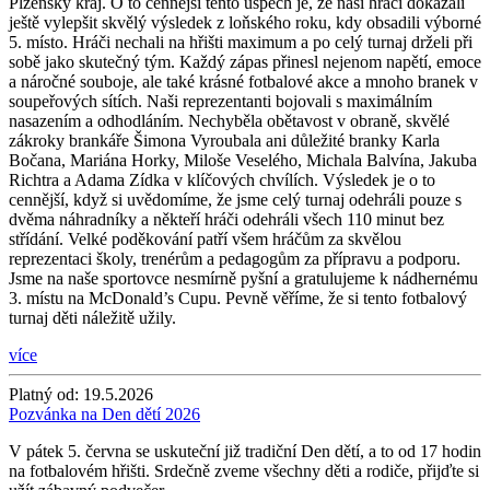
Plzeňský kraj. O to cennější tento úspěch je, že naši hráči dokázali
ještě vylepšit skvělý výsledek z loňského roku, kdy obsadili výborné
5. místo. Hráči nechali na hřišti maximum a po celý turnaj drželi při
sobě jako skutečný tým. Každý zápas přinesl nejenom napětí, emoce
a náročné souboje, ale také krásné fotbalové akce a mnoho branek v
soupeřových sítích. Naši reprezentanti bojovali s maximálním
nasazením a odhodláním. Nechyběla obětavost v obraně, skvělé
zákroky brankáře Šimona Vyroubala ani důležité branky Karla
Bočana, Mariána Horky, Miloše Veselého, Michala Balvína, Jakuba
Richtra a Adama Zídka v klíčových chvílích. Výsledek je o to
cennější, když si uvědomíme, že jsme celý turnaj odehráli pouze s
dvěma náhradníky a někteří hráči odehráli všech 110 minut bez
střídání. Velké poděkování patří všem hráčům za skvělou
reprezentaci školy, trenérům a pedagogům za přípravu a podporu.
Jsme na naše sportovce nesmírně pyšní a gratulujeme k nádhernému
3. místu na McDonald’s Cupu. Pevně věříme, že si tento fotbalový
turnaj děti náležitě užily.
více
Platný od:
19.5.2026
Pozvánka na Den dětí 2026
V pátek 5. června se uskuteční již tradiční Den dětí, a to od 17 hodin
na fotbalovém hřišti. Srdečně zveme všechny děti a rodiče, přijďte si