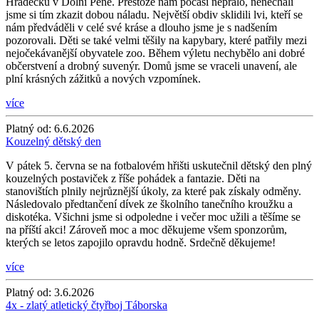
Hrádečku v Dolní Pěně. Přestože nám počasí nepřálo, nenechali
jsme si tím zkazit dobou náladu. Největší obdiv sklidili lvi, kteří se
nám předváděli v celé své kráse a dlouho jsme je s nadšením
pozorovali. Děti se také velmi těšily na kapybary, které patřily mezi
nejočekávanější obyvatele zoo. Během výletu nechybělo ani dobré
občerstvení a drobný suvenýr. Domů jsme se vraceli unavení, ale
plní krásných zážitků a nových vzpomínek.
více
Platný od:
6.6.2026
Kouzelný dětský den
V pátek 5. června se na fotbalovém hřišti uskutečnil dětský den plný
kouzelných postaviček z říše pohádek a fantazie. Děti na
stanovištích plnily nejrůznější úkoly, za které pak získaly odměny.
Následovalo předtančení dívek ze školního tanečního kroužku a
diskotéka. Všichni jsme si odpoledne i večer moc užili a těšíme se
na příští akci! Zároveň moc a moc děkujeme všem sponzorům,
kterých se letos zapojilo opravdu hodně. Srdečně děkujeme!
více
Platný od:
3.6.2026
4x - zlatý atletický čtyřboj Táborska