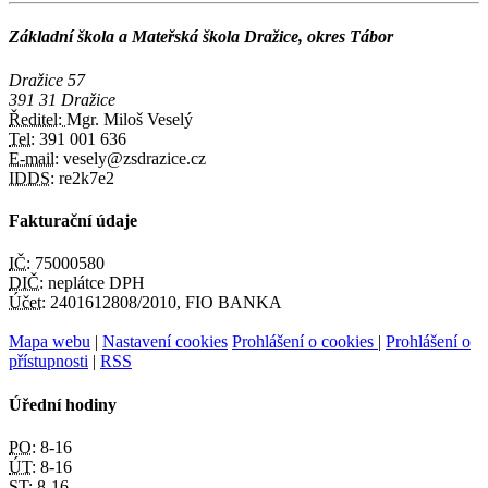
Základní škola a Mateřská škola Dražice, okres Tábor
Dražice 57
391 31 Dražice
Ředitel:
Mgr. Miloš Veselý
Tel:
391 001 636
E-mail:
vesely@zsdrazice.cz
IDDS:
re2k7e2
Fakturační údaje
IČ:
75000580
DIČ:
neplátce DPH
Účet:
2401612808/2010, FIO BANKA
Mapa webu
|
Nastavení cookies
Prohlášení o cookies
|
Prohlášení o
přístupnosti
|
RSS
Úřední hodiny
PO:
8-16
ÚT:
8-16
ST:
8-16