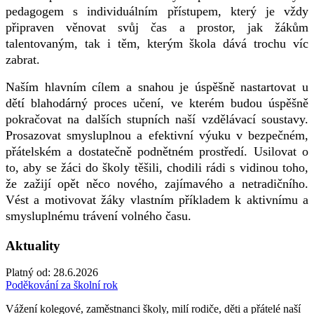
pedagogem s individuálním přístupem, který je vždy
připraven věnovat svůj čas a prostor, jak žákům
talentovaným, tak i těm, kterým škola dává trochu víc
zabrat.
Naším hlavním cílem a snahou je úspěšně nastartovat u
dětí blahodárný proces učení, ve kterém budou úspěšně
pokračovat na dalších stupních naší vzdělávací soustavy.
Prosazovat smysluplnou a efektivní výuku v bezpečném,
přátelském a dostatečně podnětném prostředí. Usilovat o
to, aby se žáci do školy těšili, chodili rádi s vidinou toho,
že zažijí opět něco nového, zajímavého a netradičního.
Vést a motivovat žáky vlastním příkladem k aktivnímu a
smysluplnému trávení volného času.
Aktuality
Platný od:
28.6.2026
Poděkování za školní rok
Vážení kolegové, zaměstnanci školy, milí rodiče, děti a přátelé naší