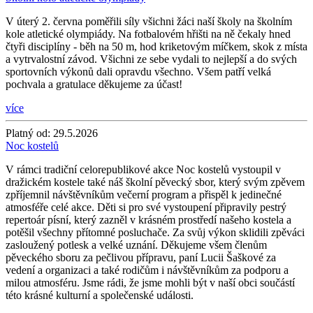
V úterý 2. června poměřili síly všichni žáci naší školy na školním
kole atletické olympiády. Na fotbalovém hřišti na ně čekaly hned
čtyři disciplíny - běh na 50 m, hod kriketovým míčkem, skok z místa
a vytrvalostní závod. Všichni ze sebe vydali to nejlepší a do svých
sportovních výkonů dali opravdu všechno. Všem patří velká
pochvala a gratulace děkujeme za účast!
více
Platný od:
29.5.2026
Noc kostelů
V rámci tradiční celorepublikové akce Noc kostelů vystoupil v
dražickém kostele také náš školní pěvecký sbor, který svým zpěvem
zpříjemnil návštěvníkům večerní program a přispěl k jedinečné
atmosféře celé akce. Děti si pro své vystoupení připravily pestrý
repertoár písní, který zazněl v krásném prostředí našeho kostela a
potěšil všechny přítomné posluchače. Za svůj výkon sklidili zpěváci
zasloužený potlesk a velké uznání. Děkujeme všem členům
pěveckého sboru za pečlivou přípravu, paní Lucii Šaškové za
vedení a organizaci a také rodičům i návštěvníkům za podporu a
milou atmosféru. Jsme rádi, že jsme mohli být v naší obci součástí
této krásné kulturní a společenské události.