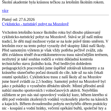
Školní akademie byla krásnou tečkou za letošním školním rokem.
více
Platný od:
27.6.2026
Cyklisticko - turistiský pobyt na Mozolově
Vrcholem letošního konce školního roku byl dlouho plánovaný
cyklisticko-turistický pobyt na Mozolově. Stává se již naší milou
tradicí, že děti mají možnost vydat se na kole právě tímto směrem. V
letošním roce na tento pobyt vyrazily dvě skupiny žáků naší školy.
Před samotným výletem je však vždy potřeba pečlivě zvážit, zda
děti zvládnou téměř dvacetikilometrovou trasu náročnějším terénem,
nezbytný je také souhlas rodičů a velmi důkladná kontrola
technického stavu jízdního kola. Pod bedlivým dohledem
pedagogických pracovníků jsme úspěšně zdolávali kilometry a za
krásného slunečného počasí dorazili do cíle, kde už na nás čekali
ostatní spolužáci. Cyklistickou trasu z naší školy až na Mozolov
jsme hravě zvládli za 2,5 hodiny. Samotný pobyt na Mozolově byl
jako z pohádky o vysněném dětském táboře. Místní přírodní areál
nabízí mnoho sportovních i volnočasových aktivit. Největším
zážitkem se pro nás stal opravdový vodácký kurz, během kterého si
děti pod vedením zkušených vodáků vyzkoušely plavbu na kánoích
a kajacích. Během dvoudenního pobytu nechybělo dětem prakticky
nic - koupání a vodní hrátky, večerní opékání buřtů, společné hry a