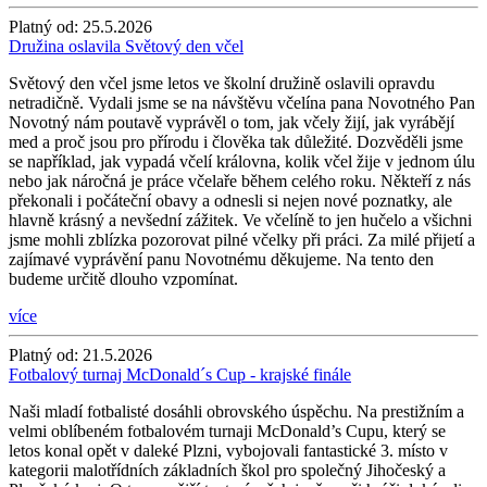
Platný od:
25.5.2026
Družina oslavila Světový den včel
Světový den včel jsme letos ve školní družině oslavili opravdu
netradičně. Vydali jsme se na návštěvu včelína pana Novotného Pan
Novotný nám poutavě vyprávěl o tom, jak včely žijí, jak vyrábějí
med a proč jsou pro přírodu i člověka tak důležité. Dozvěděli jsme
se například, jak vypadá včelí královna, kolik včel žije v jednom úlu
nebo jak náročná je práce včelaře během celého roku. Někteří z nás
překonali i počáteční obavy a odnesli si nejen nové poznatky, ale
hlavně krásný a nevšední zážitek. Ve včelíně to jen hučelo a všichni
jsme mohli zblízka pozorovat pilné včelky při práci. Za milé přijetí a
zajímavé vyprávění panu Novotnému děkujeme. Na tento den
budeme určitě dlouho vzpomínat.
více
Platný od:
21.5.2026
Fotbalový turnaj McDonald´s Cup - krajské finále
Naši mladí fotbalisté dosáhli obrovského úspěchu. Na prestižním a
velmi oblíbeném fotbalovém turnaji McDonald’s Cupu, který se
letos konal opět v daleké Plzni, vybojovali fantastické 3. místo v
kategorii malotřídních základních škol pro společný Jihočeský a