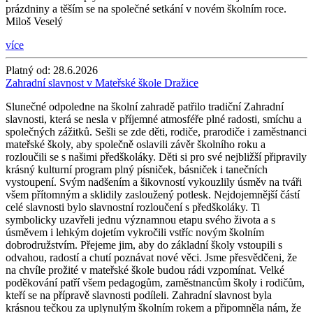
prázdniny a těším se na společné setkání v novém školním roce.
Miloš Veselý
více
Platný od:
28.6.2026
Zahradní slavnost v Mateřské škole Dražice
Slunečné odpoledne na školní zahradě patřilo tradiční Zahradní
slavnosti, která se nesla v příjemné atmosféře plné radosti, smíchu a
společných zážitků. Sešli se zde děti, rodiče, prarodiče i zaměstnanci
mateřské školy, aby společně oslavili závěr školního roku a
rozloučili se s našimi předškoláky. Děti si pro své nejbližší připravily
krásný kulturní program plný písniček, básniček i tanečních
vystoupení. Svým nadšením a šikovností vykouzlily úsměv na tváři
všem přítomným a sklidily zasloužený potlesk. Nejdojemnější částí
celé slavnosti bylo slavnostní rozloučení s předškoláky. Ti
symbolicky uzavřeli jednu významnou etapu svého života a s
úsměvem i lehkým dojetím vykročili vstříc novým školním
dobrodružstvím. Přejeme jim, aby do základní školy vstoupili s
odvahou, radostí a chutí poznávat nové věci. Jsme přesvědčeni, že
na chvíle prožité v mateřské škole budou rádi vzpomínat. Velké
poděkování patří všem pedagogům, zaměstnancům školy i rodičům,
kteří se na přípravě slavnosti podíleli. Zahradní slavnost byla
krásnou tečkou za uplynulým školním rokem a připomněla nám, že