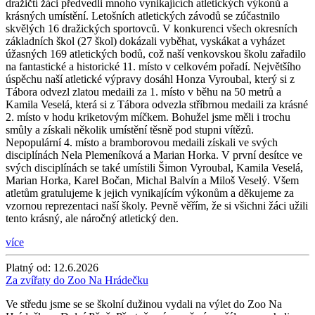
dražičtí žáci předvedli mnoho vynikajících atletických výkonů a
krásných umístění. Letošních atletických závodů se zúčastnilo
skvělých 16 dražických sportovců. V konkurenci všech okresních
základních škol (27 škol) dokázali vyběhat, vyskákat a vyházet
úžasných 169 atletických bodů, což naší venkovskou školu zařadilo
na fantastické a historické 11. místo v celkovém pořadí. Největšího
úspěchu naší atletické výpravy dosáhl Honza Vyroubal, který si z
Tábora odvezl zlatou medaili za 1. místo v běhu na 50 metrů a
Kamila Veselá, která si z Tábora odvezla stříbrnou medaili za krásné
2. místo v hodu kriketovým míčkem. Bohužel jsme měli i trochu
smůly a získali několik umístění těsně pod stupni vítězů.
Nepopulární 4. místo a bramborovou medaili získali ve svých
disciplínách Nela Plemeníková a Marian Horka. V první desítce ve
svých disciplínách se také umístili Šimon Vyroubal, Kamila Veselá,
Marian Horka, Karel Bočan, Michal Balvín a Miloš Veselý. Všem
atletům gratulujeme k jejich vynikajícím výkonům a děkujeme za
vzornou reprezentaci naší školy. Pevně věřím, že si všichni žáci užili
tento krásný, ale náročný atletický den.
více
Platný od:
12.6.2026
Za zvířaty do Zoo Na Hrádečku
Ve středu jsme se se školní dužinou vydali na výlet do Zoo Na