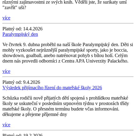
různými zajímavostmi ze svých knih. Věděli jste, že surikaty umí
"zavřít" uši?
více
Platný od:
14.4.2026
Paralympijský den
Ve čtvrtek 9. dubna proběhl na naší škole Paralympijský den. Děti si
mohly vyzkoušet nejrůznější paralympijské sporty, jako je boccia,
showdown, goalball, anebo natrénovat pohyb s bílou holí. Celým
dnem nás provedli odborníci z Centra APA Univerzity Palackého.
více
Platný od:
9.4.2026
Výsledek přijímacího řízení do mateřské školy 2026
Schůzka rodičů nově přijatých dětí spojená s prohlídkou mateřské
školy se uskuteční v posledním srpnovém týdnu v prostorách třídy
mateřské školy. O přesném termínu budete včas informováni.
děkujeme a přejeme příjemné dny
více
Platný od:
19.2.2026