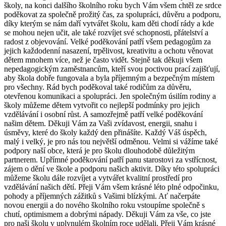
školy, na konci dalšího školního roku bych Vám všem chtěl ze srdce
poděkovat za společně prožitý čas, za spolupráci, důvěru a podporu,
díky kterým se nám daří vytvářet školu, kam děti chodí rády a kde
se mohou nejen učit, ale také rozvíjet své schopnosti, přátelství a
radost z objevování. Velké poděkování patří všem pedagogům za
jejich každodenní nasazení, trpělivost, kreativitu a ochotu věnovat
dětem mnohem více, než je často vidět. Stejně tak děkuji všem
nepedagogickým zaměstnancům, kteří svou poctivou prací zajišťují,
aby škola dobře fungovala a byla příjemným a bezpečným místem
pro všechny. Rád bych poděkoval také rodičům za důvěru,
otevřenou komunikaci a spolupráci. Jen společným úsilím rodiny a
školy můžeme dětem vytvořit co nejlepší podmínky pro jejich
vzdělávání i osobní růst. A samozřejmě patří velké poděkování
našim dětem. Děkuji Vám za Vaši zvídavost, energii, snahu i
úsměvy, které do školy každý den přinášíte. Každý Váš úspěch,
malý i velký, je pro nás tou největší odměnou. Velmi si vážíme také
podpory naší obce, která je pro školu dlouhodobě důležitým
partnerem. Upřímné poděkování patří panu starostovi za vstřícnost,
zájem o dění ve škole a podporu našich aktivit. Díky této spolupráci
můžeme školu dále rozvíjet a vytvářet kvalitní prostředí pro
vzdělávání našich dětí. Přeji Vám všem krásné léto plné odpočinku,
pohody a příjemných zážitků s Vašimi blízkými. Ať načerpáte
novou energii a do nového školního roku vstoupíme společně s
chutí, optimismem a dobrými nápady. Děkuji Vám za vše, co jste
pro naši školu v uplynulém školním roce udělali. Přeji Vám krásné