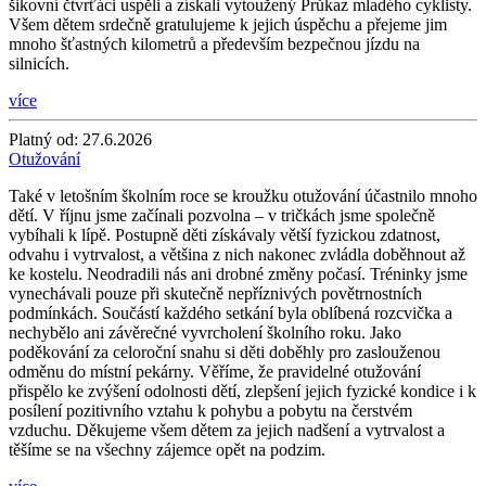
šikovní čtvrťáci uspěli a získali vytoužený Průkaz mladého cyklisty.
Všem dětem srdečně gratulujeme k jejich úspěchu a přejeme jim
mnoho šťastných kilometrů a především bezpečnou jízdu na
silnicích.
více
Platný od:
27.6.2026
Otužování
Také v letošním školním roce se kroužku otužování účastnilo mnoho
dětí. V říjnu jsme začínali pozvolna – v tričkách jsme společně
vybíhali k lípě. Postupně děti získávaly větší fyzickou zdatnost,
odvahu i vytrvalost, a většina z nich nakonec zvládla doběhnout až
ke kostelu. Neodradili nás ani drobné změny počasí. Tréninky jsme
vynechávali pouze při skutečně nepříznivých povětrnostních
podmínkách. Součástí každého setkání byla oblíbená rozcvička a
nechybělo ani závěrečné vyvrcholení školního roku. Jako
poděkování za celoroční snahu si děti doběhly pro zaslouženou
odměnu do místní pekárny. Věříme, že pravidelné otužování
přispělo ke zvýšení odolnosti dětí, zlepšení jejich fyzické kondice i k
posílení pozitivního vztahu k pohybu a pobytu na čerstvém
vzduchu. Děkujeme všem dětem za jejich nadšení a vytrvalost a
těšíme se na všechny zájemce opět na podzim.