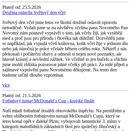
Platný od:
25.5.2026
Družina oslavila Světový den včel
Světový den včel jsme letos ve školní družině oslavili opravdu
netradičně. Vydali jsme se na návštěvu včelína pana Novotného Pan
Novotný nám poutavě vyprávěl o tom, jak včely žijí, jak vyrábějí
med a proč jsou pro přírodu i člověka tak důležité. Dozvěděli jsme
se například, jak vypadá včelí královna, kolik včel žije v jednom úlu
nebo jak náročná je práce včelaře během celého roku. Někteří z nás
překonali i počáteční obavy a odnesli si nejen nové poznatky, ale
hlavně krásný a nevšední zážitek. Ve včelíně to jen hučelo a všichni
jsme mohli zblízka pozorovat pilné včelky při práci. Za milé přijetí a
zajímavé vyprávění panu Novotnému děkujeme. Na tento den
budeme určitě dlouho vzpomínat.
více
Platný od:
21.5.2026
Fotbalový turnaj McDonald´s Cup - krajské finále
Naši mladí fotbalisté dosáhli obrovského úspěchu. Na prestižním a
velmi oblíbeném fotbalovém turnaji McDonald’s Cupu, který se
letos konal opět v daleké Plzni, vybojovali fantastické 3. místo v
kategorii malotřídních základních škol pro společný Jihočeský a