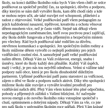
školy, na konci dalšího školního roku bych Vám všem chtěl ze srdce
poděkovat za společně prožitý čas, za spolupráci, důvěru a podporu,
díky kterým se nám daří vytvářet školu, kam děti chodí rády a kde
se mohou nejen učit, ale také rozvíjet své schopnosti, přátelství a
radost z objevování. Velké poděkování patří všem pedagogům za
jejich každodenní nasazení, trpělivost, kreativitu a ochotu věnovat
dětem mnohem více, než je často vidět. Stejně tak děkuji všem
nepedagogickým zaměstnancům, kteří svou poctivou prací zajišťují,
aby škola dobře fungovala a byla příjemným a bezpečným místem
pro všechny. Rád bych poděkoval také rodičům za důvěru,
otevřenou komunikaci a spolupráci. Jen společným úsilím rodiny a
školy můžeme dětem vytvořit co nejlepší podmínky pro jejich
vzdělávání i osobní růst. A samozřejmě patří velké poděkování
našim dětem. Děkuji Vám za Vaši zvídavost, energii, snahu i
úsměvy, které do školy každý den přinášíte. Každý Váš úspěch,
malý i velký, je pro nás tou největší odměnou. Velmi si vážíme také
podpory naší obce, která je pro školu dlouhodobě důležitým
partnerem. Upřímné poděkování patří panu starostovi za vstřícnost,
zájem o dění ve škole a podporu našich aktivit. Díky této spolupráci
můžeme školu dále rozvíjet a vytvářet kvalitní prostředí pro
vzdělávání našich dětí. Přeji Vám všem krásné léto plné odpočinku,
pohody a příjemných zážitků s Vašimi blízkými. Ať načerpáte
novou energii a do nového školního roku vstoupíme společně s
chutí, optimismem a dobrými nápady. Děkuji Vám za vše, co jste
pro naši školu v uplynulém školním roce udělali. Přeji Vám krásné