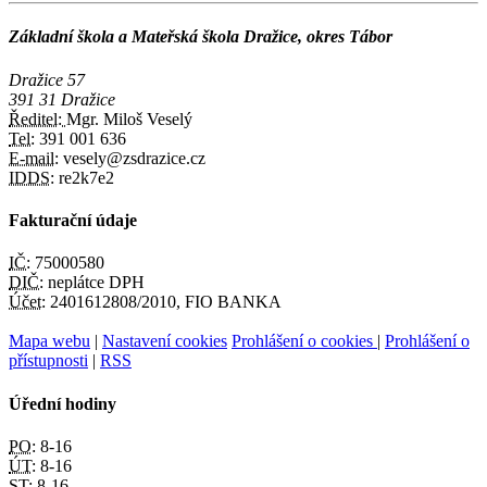
Základní škola a Mateřská škola Dražice, okres Tábor
Dražice 57
391 31 Dražice
Ředitel:
Mgr. Miloš Veselý
Tel:
391 001 636
E-mail:
vesely@zsdrazice.cz
IDDS:
re2k7e2
Fakturační údaje
IČ:
75000580
DIČ:
neplátce DPH
Účet:
2401612808/2010, FIO BANKA
Mapa webu
|
Nastavení cookies
Prohlášení o cookies
|
Prohlášení o
přístupnosti
|
RSS
Úřední hodiny
PO:
8-16
ÚT:
8-16
ST:
8-16