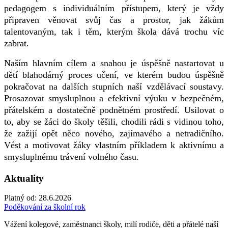
pedagogem s individuálním přístupem, který je vždy
připraven věnovat svůj čas a prostor, jak žákům
talentovaným, tak i těm, kterým škola dává trochu víc
zabrat.
Naším hlavním cílem a snahou je úspěšně nastartovat u
dětí blahodárný proces učení, ve kterém budou úspěšně
pokračovat na dalších stupních naší vzdělávací soustavy.
Prosazovat smysluplnou a efektivní výuku v bezpečném,
přátelském a dostatečně podnětném prostředí. Usilovat o
to, aby se žáci do školy těšili, chodili rádi s vidinou toho,
že zažijí opět něco nového, zajímavého a netradičního.
Vést a motivovat žáky vlastním příkladem k aktivnímu a
smysluplnému trávení volného času.
Aktuality
Platný od:
28.6.2026
Poděkování za školní rok
Vážení kolegové, zaměstnanci školy, milí rodiče, děti a přátelé naší