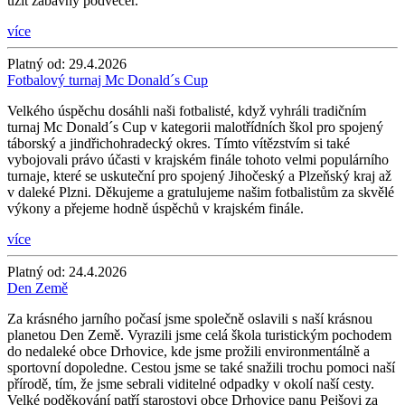
užít zábavný podvečer.
více
Platný od:
29.4.2026
Fotbalový turnaj Mc Donald´s Cup
Velkého úspěchu dosáhli naši fotbalisté, když vyhráli tradičním
turnaj Mc Donald´s Cup v kategorii malotřídních škol pro spojený
táborský a jindřichohradecký okres. Tímto vítězstvím si také
vybojovali právo účasti v krajském finále tohoto velmi populárního
turnaje, které se uskuteční pro spojený Jihočeský a Plzeňský kraj až
v daleké Plzni. Děkujeme a gratulujeme našim fotbalistům za skvělé
výkony a přejeme hodně úspěchů v krajském finále.
více
Platný od:
24.4.2026
Den Země
Za krásného jarního počasí jsme společně oslavili s naší krásnou
planetou Den Země. Vyrazili jsme celá škola turistickým pochodem
do nedaleké obce Drhovice, kde jsme prožili environmentálně a
sportovní dopoledne. Cestou jsme se také snažili trochu pomoci naší
přírodě, tím, že jsme sebrali viditelné odpadky v okolí naší cesty.
Velké poděkování patří starostovi obce Drhovice panu Pejšovi za