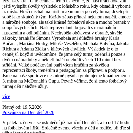
Plzeňský kraj. O to cennější tento úspěch je, že naši hráči dokázali
ještě vylepšit skvělý výsledek z loňského roku, kdy obsadili výborné
5. místo. Hráči nechali na hřišti maximum a po celý turnaj drželi při
sobě jako skutečný tým. Každý zápas přinesl nejenom napětí, emoce
a náročné souboje, ale také krásné fotbalové akce a mnoho branek v
soupeřových sítích. Naši reprezentanti bojovali s maximálním
nasazením a odhodláním. Nechyběla obětavost v obraně, skvělé
zákroky brankáře Šimona Vyroubala ani důležité branky Karla
Bočana, Mariána Horky, Miloše Veselého, Michala Balvína, Jakuba
Richtra a Adama Zídka v klíčových chvílích. Výsledek je o to
cennější, když si uvědomíme, že jsme celý turnaj odehráli pouze s
dvěma náhradníky a někteří hráči odehráli všech 110 minut bez
střídání. Velké poděkování patří všem hráčům za skvělou
reprezentaci školy, trenérům a pedagogům za přípravu a podporu.
Jsme na naše sportovce nesmírně pyšní a gratulujeme k nádhernému
3. místu na McDonald’s Cupu. Pevně věříme, že si tento fotbalový
turnaj děti náležitě užily.
více
Platný od:
19.5.2026
Pozvánka na Den dětí 2026
V pátek 5. června se uskuteční již tradiční Den dětí, a to od 17 hodin
na fotbalovém hřišti. Srdečně zveme všechny děti a rodiče, přijďte si