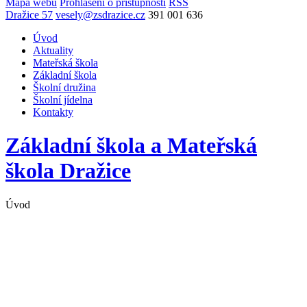
Mapa webu
Prohlášení o přístupnosti
RSS
Dražice 57
vesely@zsdrazice.cz
391 001 636
Úvod
Aktuality
Mateřská škola
Základní škola
Školní družina
Školní jídelna
Kontakty
Základní škola a Mateřská
škola
Dražice
Úvod