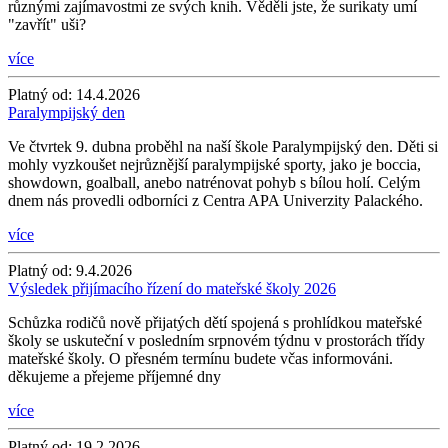
různými zajímavostmi ze svých knih. Věděli jste, že surikaty umí
"zavřít" uši?
více
Platný od:
14.4.2026
Paralympijský den
Ve čtvrtek 9. dubna proběhl na naší škole Paralympijský den. Děti si
mohly vyzkoušet nejrůznější paralympijské sporty, jako je boccia,
showdown, goalball, anebo natrénovat pohyb s bílou holí. Celým
dnem nás provedli odborníci z Centra APA Univerzity Palackého.
více
Platný od:
9.4.2026
Výsledek přijímacího řízení do mateřské školy 2026
Schůzka rodičů nově přijatých dětí spojená s prohlídkou mateřské
školy se uskuteční v posledním srpnovém týdnu v prostorách třídy
mateřské školy. O přesném termínu budete včas informováni.
děkujeme a přejeme příjemné dny
více
Platný od:
19.2.2026