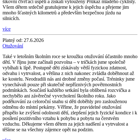
šikovní čtvrťáci uspěli a získali vytoužený Průkaz mladého cyklisty.
Všem dětem srdečně gratulujeme k jejich úspěchu a přejeme jim
mnoho šťastných kilometrů a především bezpečnou jízdu na
silnicích.
více
Platný od:
27.6.2026
Otužování
Také v letošním školním roce se kroužku otužování účastnilo mnoho
dětí. V říjnu jsme začínali pozvolna – v tričkách jsme společně
vybíhali k lípě. Postupně děti získávaly větší fyzickou zdatnost,
odvahu i vytrvalost, a většina z nich nakonec zvládla doběhnout až
ke kostelu. Neodradili nás ani drobné změny počasí. Tréninky jsme
vynechávali pouze při skutečně nepříznivých povětrnostních
podmínkách. Součástí každého setkání byla oblíbená rozcvička a
nechybělo ani závěrečné vyvrcholení školního roku. Jako
poděkování za celoroční snahu si děti doběhly pro zaslouženou
odměnu do místní pekárny. Věříme, že pravidelné otužování
přispělo ke zvýšení odolnosti dětí, zlepšení jejich fyzické kondice i k
posílení pozitivního vztahu k pohybu a pobytu na čerstvém
vzduchu. Děkujeme všem dětem za jejich nadšení a vytrvalost a
těšíme se na všechny zájemce opět na podzim.