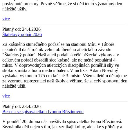
poskytnuté prostory. Pevně věříme, že si děti tento významný den
náležitě užily.
více
Platný od:
24.4.2026
Štafetový pohár 2026
Za krásného slunečného počasí se na stadionu Míru v Táboře
uskutečnil další ročník velmi oblíbeného atletického závodu
"Štafetový pohár". Naši atleti podali skvělé běžecké výkony a v
celkovém pořadí obsadili sice krásné, ale nejméně populární 4.
místo. V doprovodných atletických disciplínách poměřili síly ve
skoku z místa a hodu medicinbalem. V nichž si Adam Novotný
vyskákal výkonem 175 cm krásné 3. místo. Všem atletům děkujeme
za vzornou reprezentaci naší školy a věříme, že si celý sportovní den
náležitě užili.
více
Platný od:
23.4.2026
Beseda se spisovatelkou Ivonou Březinovou
V pondělí 20. dubna nás navštívila spisovatelka Ivona Březinová.
Seznámila děti nejen s tím, jak vznikají knihy, ale také s příběhy a