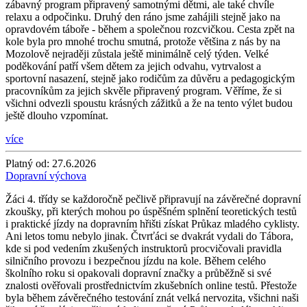
zábavný program připravený samotnými dětmi, ale také chvíle
relaxu a odpočinku. Druhý den ráno jsme zahájili stejně jako na
opravdovém táboře - během a společnou rozcvičkou. Cesta zpět na
kole byla pro mnohé trochu smutná, protože většina z nás by na
Mozolově nejraději zůstala ještě minimálně celý týden. Velké
poděkování patří všem dětem za jejich odvahu, vytrvalost a
sportovní nasazení, stejně jako rodičům za důvěru a pedagogickým
pracovníkům za jejich skvěle připravený program. Věříme, že si
všichni odvezli spoustu krásných zážitků a že na tento výlet budou
ještě dlouho vzpomínat.
více
Platný od:
27.6.2026
Dopravní výchova
Žáci 4. třídy se každoročně pečlivě připravují na závěrečné dopravní
zkoušky, při kterých mohou po úspěšném splnění teoretických testů
i praktické jízdy na dopravním hřišti získat Průkaz mladého cyklisty.
Ani letos tomu nebylo jinak. Čtvrťáci se dvakrát vydali do Tábora,
kde si pod vedením zkušených instruktorů procvičovali pravidla
silničního provozu i bezpečnou jízdu na kole. Během celého
školního roku si opakovali dopravní značky a průběžně si své
znalosti ověřovali prostřednictvím zkušebních online testů. Přestože
byla během závěrečného testování znát velká nervozita, všichni naši