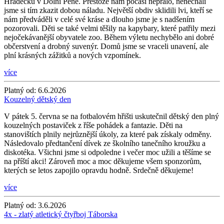
Hrádečku v Dolní Pěně. Přestože nám počasí nepřálo, nenechali
jsme si tím zkazit dobou náladu. Největší obdiv sklidili lvi, kteří se
nám předváděli v celé své kráse a dlouho jsme je s nadšením
pozorovali. Děti se také velmi těšily na kapybary, které patřily mezi
nejočekávanější obyvatele zoo. Během výletu nechybělo ani dobré
občerstvení a drobný suvenýr. Domů jsme se vraceli unavení, ale
plní krásných zážitků a nových vzpomínek.
více
Platný od:
6.6.2026
Kouzelný dětský den
V pátek 5. června se na fotbalovém hřišti uskutečnil dětský den plný
kouzelných postaviček z říše pohádek a fantazie. Děti na
stanovištích plnily nejrůznější úkoly, za které pak získaly odměny.
Následovalo předtančení dívek ze školního tanečního kroužku a
diskotéka. Všichni jsme si odpoledne i večer moc užili a těšíme se
na příští akci! Zároveň moc a moc děkujeme všem sponzorům,
kterých se letos zapojilo opravdu hodně. Srdečně děkujeme!
více
Platný od:
3.6.2026
4x - zlatý atletický čtyřboj Táborska