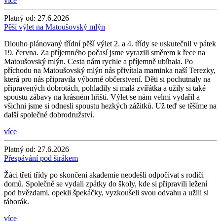
více
Platný od:
27.6.2026
Pěší výlet na Matoušovský mlýn
Dlouho plánovaný třídní pěší výlet 2. a 4. třídy se uskutečnil v pátek
19. června. Za příjemného počasí jsme vyrazili směrem k řece na
Matoušovský mlýn. Cesta nám rychle a příjemně ubíhala. Po
příchodu na Matoušovský mlýn nás přivítala maminka naší Terezky,
která pro nás připravila výborné občerstvení. Děti si pochutnaly na
připravených dobrotách, pohladily si malá zvířátka a užily si také
spoustu zábavy na krásném hřišti. Výlet se nám velmi vydařil a
všichni jsme si odnesli spoustu hezkých zážitků. Už teď se těšíme na
další společné dobrodružství.
více
Platný od:
27.6.2026
Přespávání pod širákem
Žáci třetí třídy po skončení akademie neodešli odpočívat s rodiči
domů. Společně se vydali zpátky do školy, kde si připravili ležení
pod hvězdami, opekli špekáčky, vyzkoušeli svou odvahu a užili si
táborák.
více