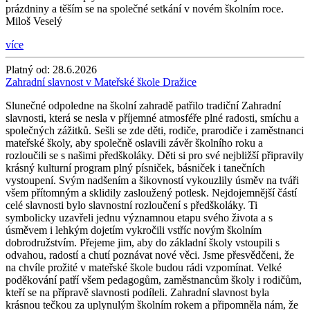
prázdniny a těším se na společné setkání v novém školním roce.
Miloš Veselý
více
Platný od:
28.6.2026
Zahradní slavnost v Mateřské škole Dražice
Slunečné odpoledne na školní zahradě patřilo tradiční Zahradní
slavnosti, která se nesla v příjemné atmosféře plné radosti, smíchu a
společných zážitků. Sešli se zde děti, rodiče, prarodiče i zaměstnanci
mateřské školy, aby společně oslavili závěr školního roku a
rozloučili se s našimi předškoláky. Děti si pro své nejbližší připravily
krásný kulturní program plný písniček, básniček i tanečních
vystoupení. Svým nadšením a šikovností vykouzlily úsměv na tváři
všem přítomným a sklidily zasloužený potlesk. Nejdojemnější částí
celé slavnosti bylo slavnostní rozloučení s předškoláky. Ti
symbolicky uzavřeli jednu významnou etapu svého života a s
úsměvem i lehkým dojetím vykročili vstříc novým školním
dobrodružstvím. Přejeme jim, aby do základní školy vstoupili s
odvahou, radostí a chutí poznávat nové věci. Jsme přesvědčeni, že
na chvíle prožité v mateřské škole budou rádi vzpomínat. Velké
poděkování patří všem pedagogům, zaměstnancům školy i rodičům,
kteří se na přípravě slavnosti podíleli. Zahradní slavnost byla
krásnou tečkou za uplynulým školním rokem a připomněla nám, že