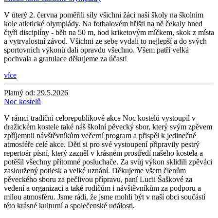
V úterý 2. června poměřili síly všichni žáci naší školy na školním
kole atletické olympiády. Na fotbalovém hřišti na ně čekaly hned
čtyři disciplíny - běh na 50 m, hod kriketovým míčkem, skok z místa
a vytrvalostní závod. Všichni ze sebe vydali to nejlepší a do svých
sportovních výkonů dali opravdu všechno. Všem patří velká
pochvala a gratulace děkujeme za účast!
více
Platný od:
29.5.2026
Noc kostelů
V rámci tradiční celorepublikové akce Noc kostelů vystoupil v
dražickém kostele také náš školní pěvecký sbor, který svým zpěvem
zpříjemnil návštěvníkům večerní program a přispěl k jedinečné
atmosféře celé akce. Děti si pro své vystoupení připravily pestrý
repertoár písní, který zazněl v krásném prostředí našeho kostela a
potěšil všechny přítomné posluchače. Za svůj výkon sklidili zpěváci
zasloužený potlesk a velké uznání. Děkujeme všem členům
pěveckého sboru za pečlivou přípravu, paní Lucii Šaškové za
vedení a organizaci a také rodičům i návštěvníkům za podporu a
milou atmosféru. Jsme rádi, že jsme mohli být v naší obci součástí
této krásné kulturní a společenské události.