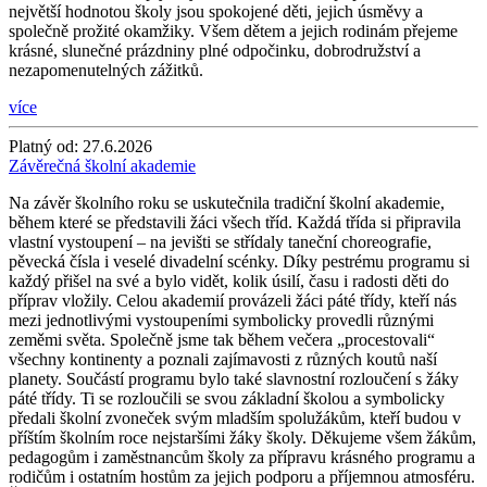
největší hodnotou školy jsou spokojené děti, jejich úsměvy a
společně prožité okamžiky. Všem dětem a jejich rodinám přejeme
krásné, slunečné prázdniny plné odpočinku, dobrodružství a
nezapomenutelných zážitků.
více
Platný od:
27.6.2026
Závěrečná školní akademie
Na závěr školního roku se uskutečnila tradiční školní akademie,
během které se představili žáci všech tříd. Každá třída si připravila
vlastní vystoupení – na jevišti se střídaly taneční choreografie,
pěvecká čísla i veselé divadelní scénky. Díky pestrému programu si
každý přišel na své a bylo vidět, kolik úsilí, času i radosti děti do
příprav vložily. Celou akademií provázeli žáci páté třídy, kteří nás
mezi jednotlivými vystoupeními symbolicky provedli různými
zeměmi světa. Společně jsme tak během večera „procestovali“
všechny kontinenty a poznali zajímavosti z různých koutů naší
planety. Součástí programu bylo také slavnostní rozloučení s žáky
páté třídy. Ti se rozloučili se svou základní školou a symbolicky
předali školní zvoneček svým mladším spolužákům, kteří budou v
příštím školním roce nejstaršími žáky školy. Děkujeme všem žákům,
pedagogům i zaměstnancům školy za přípravu krásného programu a
rodičům i ostatním hostům za jejich podporu a příjemnou atmosféru.