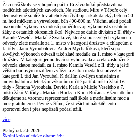
Žáci naší školy se v hojném počtu 16 závodníků představili na
tradičních atletických závodech. Na stadionu Míru v Táboře celý
den usilovně soutěžili v atletickém čtyřboji - skok daleký, běh na 50
m, hod míčkem a vytrvalostní běh 400-800 m. Všichni atleti podali
maximální výkony a s radostí poměřili svoji výkonnost s ostatními
žáky z ostatních okresních škol. Nejvíce se dařilo dívkám z II. třídy -
Kamile Veselé a Markétě Svatkové, které si po skvělých výkonech
odvezly zlaté medaile za 1. místo v kategorii družstev a chlapcům z
I. třídy - Janu Vyroubalovi a Andrei Mychalčikovi, kteří si po
skvělých výkonech odvezli také zlaté medaile za 1. místo v kategorii
družstev. V kategorii jednotlivců si vybojovala a zcela zaslouženě
odvezla zlatou medaili za 1. místo Kamila Veselá z II. třídy a ještě
větším bodovým rozdílem zvítězil a zlatou medaili si odvezl v
kategorii I. tříd Jan Vyroubal. K dalším skvělým umístěním a
individuálním atletickým výkonům určitě patří 4. místo žáků IV.
třídy - Šimona Vyroubala, Davida Karla a Miloše Veselého a 7.
místo žáků V. třídy - Mariána Horky a Karla Bočana. Všem atletům
děkujeme za vzornou reprezentaci naší škola a medailistům moc a
moc gratulujeme. Pevně věříme, že si všichni náležitě tento
sportovní den i přes nepřízeň počasí užili.
více
Platný od:
2.6.2026
Školní kolo atletické olympiády