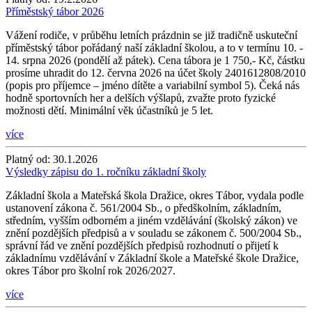
Příměstský tábor 2026
Vážení rodiče, v průběhu letních prázdnin se již tradičně uskuteční
příměstský tábor pořádaný naší základní školou, a to v termínu 10. -
14. srpna 2026 (pondělí až pátek). Cena tábora je 1 750,- Kč, částku
prosíme uhradit do 12. června 2026 na účet školy 2401612808/2010
(popis pro příjemce – jméno dítěte a variabilní symbol 5). Čeká nás
hodně sportovních her a delších výšlapů, zvažte proto fyzické
možnosti dětí. Minimální věk účastníků je 5 let.
více
Platný od:
30.1.2026
Výsledky zápisu do 1. ročníku základní školy
Základní škola a Mateřská škola Dražice, okres Tábor, vydala podle
ustanovení zákona č. 561/2004 Sb., o předškolním, základním,
středním, vyšším odborném a jiném vzdělávání (školský zákon) ve
znění pozdějších předpisů a v souladu se zákonem č. 500/2004 Sb.,
správní řád ve znění pozdějších předpisů rozhodnutí o přijetí k
základnímu vzdělávání v Základní škole a Mateřské škole Dražice,
okres Tábor pro školní rok 2026/2027.
více