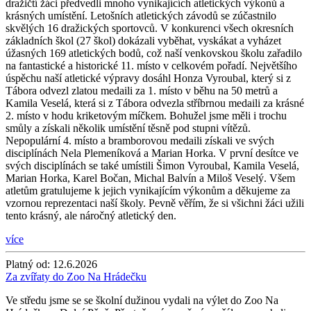
dražičtí žáci předvedli mnoho vynikajících atletických výkonů a
krásných umístění. Letošních atletických závodů se zúčastnilo
skvělých 16 dražických sportovců. V konkurenci všech okresních
základních škol (27 škol) dokázali vyběhat, vyskákat a vyházet
úžasných 169 atletických bodů, což naší venkovskou školu zařadilo
na fantastické a historické 11. místo v celkovém pořadí. Největšího
úspěchu naší atletické výpravy dosáhl Honza Vyroubal, který si z
Tábora odvezl zlatou medaili za 1. místo v běhu na 50 metrů a
Kamila Veselá, která si z Tábora odvezla stříbrnou medaili za krásné
2. místo v hodu kriketovým míčkem. Bohužel jsme měli i trochu
smůly a získali několik umístění těsně pod stupni vítězů.
Nepopulární 4. místo a bramborovou medaili získali ve svých
disciplínách Nela Plemeníková a Marian Horka. V první desítce ve
svých disciplínách se také umístili Šimon Vyroubal, Kamila Veselá,
Marian Horka, Karel Bočan, Michal Balvín a Miloš Veselý. Všem
atletům gratulujeme k jejich vynikajícím výkonům a děkujeme za
vzornou reprezentaci naší školy. Pevně věřím, že si všichni žáci užili
tento krásný, ale náročný atletický den.
více
Platný od:
12.6.2026
Za zvířaty do Zoo Na Hrádečku
Ve středu jsme se se školní dužinou vydali na výlet do Zoo Na