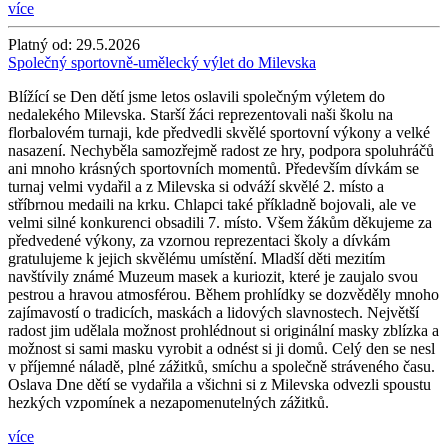
více
Platný od:
29.5.2026
Společný sportovně-umělecký výlet do Milevska
Blížící se Den dětí jsme letos oslavili společným výletem do
nedalekého Milevska. Starší žáci reprezentovali naši školu na
florbalovém turnaji, kde předvedli skvělé sportovní výkony a velké
nasazení. Nechyběla samozřejmě radost ze hry, podpora spoluhráčů
ani mnoho krásných sportovních momentů. Především dívkám se
turnaj velmi vydařil a z Milevska si odváží skvělé 2. místo a
stříbrnou medaili na krku. Chlapci také příkladně bojovali, ale ve
velmi silné konkurenci obsadili 7. místo. Všem žákům děkujeme za
předvedené výkony, za vzornou reprezentaci školy a dívkám
gratulujeme k jejich skvělému umístění. Mladší děti mezitím
navštívily známé Muzeum masek a kuriozit, které je zaujalo svou
pestrou a hravou atmosférou. Během prohlídky se dozvěděly mnoho
zajímavostí o tradicích, maskách a lidových slavnostech. Největší
radost jim udělala možnost prohlédnout si originální masky zblízka a
možnost si sami masku vyrobit a odnést si ji domů. Celý den se nesl
v příjemné náladě, plné zážitků, smíchu a společně stráveného času.
Oslava Dne dětí se vydařila a všichni si z Milevska odvezli spoustu
hezkých vzpomínek a nezapomenutelných zážitků.
více