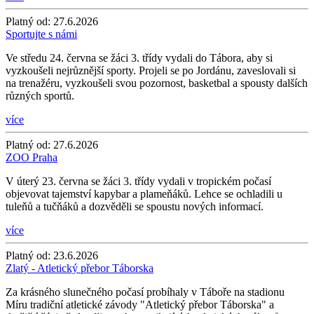
Platný od:
27.6.2026
Sportujte s námi
Ve středu 24. června se žáci 3. třídy vydali do Tábora, aby si
vyzkoušeli nejrůznější sporty. Projeli se po Jordánu, zaveslovali si
na trenažéru, vyzkoušeli svou pozornost, basketbal a spousty dalších
různých sportů.
více
Platný od:
27.6.2026
ZOO Praha
V úterý 23. června se žáci 3. třídy vydali v tropickém počasí
objevovat tajemství kapybar a plameňáků. Lehce se ochladili u
tuleňů a tučňáků a dozvěděli se spoustu nových informací.
více
Platný od:
23.6.2026
Zlatý - Atletický přebor Táborska
Za krásného slunečného počasí probíhaly v Táboře na stadionu
Míru tradiční atletické závody "Atletický přebor Táborska" a