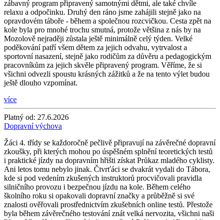
zábavný program připravený samotnými dětmi, ale také chvíle
relaxu a odpočinku. Druhý den ráno jsme zahájili stejně jako na
opravdovém táboře - během a společnou rozcvičkou. Cesta zpět na
kole byla pro mnohé trochu smutná, protože většina z nás by na
Mozolově nejraději zůstala ještě minimálně celý týden. Velké
poděkování patří všem dětem za jejich odvahu, vytrvalost a
sportovní nasazení, stejně jako rodičům za důvěru a pedagogickým
pracovníkům za jejich skvěle připravený program. Věříme, že si
všichni odvezli spoustu krásných zážitků a že na tento výlet budou
ještě dlouho vzpomínat.
více
Platný od:
27.6.2026
Dopravní výchova
Žáci 4. třídy se každoročně pečlivě připravují na závěrečné dopravní
zkoušky, při kterých mohou po úspěšném splnění teoretických testů
i praktické jízdy na dopravním hřišti získat Průkaz mladého cyklisty.
Ani letos tomu nebylo jinak. Čtvrťáci se dvakrát vydali do Tábora,
kde si pod vedením zkušených instruktorů procvičovali pravidla
silničního provozu i bezpečnou jízdu na kole. Během celého
školního roku si opakovali dopravní značky a průběžně si své
znalosti ověřovali prostřednictvím zkušebních online testů. Přestože
byla během závěrečného testování znát velká nervozita, všichni naši