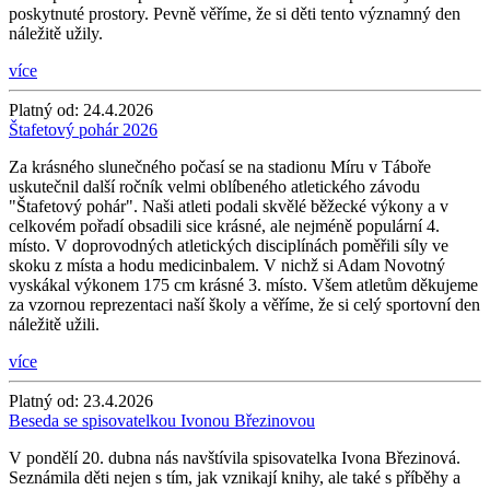
poskytnuté prostory. Pevně věříme, že si děti tento významný den
náležitě užily.
více
Platný od:
24.4.2026
Štafetový pohár 2026
Za krásného slunečného počasí se na stadionu Míru v Táboře
uskutečnil další ročník velmi oblíbeného atletického závodu
"Štafetový pohár". Naši atleti podali skvělé běžecké výkony a v
celkovém pořadí obsadili sice krásné, ale nejméně populární 4.
místo. V doprovodných atletických disciplínách poměřili síly ve
skoku z místa a hodu medicinbalem. V nichž si Adam Novotný
vyskákal výkonem 175 cm krásné 3. místo. Všem atletům děkujeme
za vzornou reprezentaci naší školy a věříme, že si celý sportovní den
náležitě užili.
více
Platný od:
23.4.2026
Beseda se spisovatelkou Ivonou Březinovou
V pondělí 20. dubna nás navštívila spisovatelka Ivona Březinová.
Seznámila děti nejen s tím, jak vznikají knihy, ale také s příběhy a