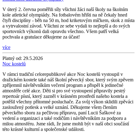
V úterý 2. června poměřili síly všichni žáci naší školy na školním
kole atletické olympiády. Na fotbalovém hřišti na ně čekaly hned
čtyři disciplíny - běh na 50 m, hod kriketovým míčkem, skok z místa
a vytrvalostní závod. Všichni ze sebe vydali to nejlepší a do svých
sportovních výkonů dali opravdu všechno. Všem patří velká
pochvala a gratulace děkujeme za účast!
více
Platný od:
29.5.2026
Noc kostelů
V rámci tradiční celorepublikové akce Noc kostelů vystoupil v
dražickém kostele také náš školní pěvecký sbor, který svým zpěvem
zpříjemnil návštěvníkům večerní program a přispěl k jedinečné
atmosféře celé akce. Děti si pro své vystoupení připravily pestrý
repertoár písní, který zazněl v krásném prostředí našeho kostela a
potěšil všechny přítomné posluchače. Za svůj výkon sklidili zpěváci
zasloužený potlesk a velké uznání. Děkujeme všem členům
pěveckého sboru za pečlivou přípravu, paní Lucii Šaškové za
vedení a organizaci a také rodičům i návštěvníkům za podporu a
milou atmosféru. Jsme rádi, že jsme mohli být v naší obci součástí
této krásné kulturní a společenské události.