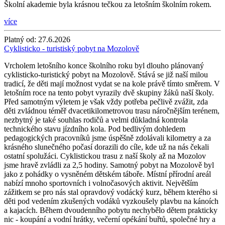
Školní akademie byla krásnou tečkou za letošním školním rokem.
více
Platný od:
27.6.2026
Cyklisticko - turistiský pobyt na Mozolově
Vrcholem letošního konce školního roku byl dlouho plánovaný
cyklisticko-turistický pobyt na Mozolově. Stává se již naší milou
tradicí, že děti mají možnost vydat se na kole právě tímto směrem. V
letošním roce na tento pobyt vyrazily dvě skupiny žáků naší školy.
Před samotným výletem je však vždy potřeba pečlivě zvážit, zda
děti zvládnou téměř dvacetikilometrovou trasu náročnějším terénem,
nezbytný je také souhlas rodičů a velmi důkladná kontrola
technického stavu jízdního kola. Pod bedlivým dohledem
pedagogických pracovníků jsme úspěšně zdolávali kilometry a za
krásného slunečného počasí dorazili do cíle, kde už na nás čekali
ostatní spolužáci. Cyklistickou trasu z naší školy až na Mozolov
jsme hravě zvládli za 2,5 hodiny. Samotný pobyt na Mozolově byl
jako z pohádky o vysněném dětském táboře. Místní přírodní areál
nabízí mnoho sportovních i volnočasových aktivit. Největším
zážitkem se pro nás stal opravdový vodácký kurz, během kterého si
děti pod vedením zkušených vodáků vyzkoušely plavbu na kánoích
a kajacích. Během dvoudenního pobytu nechybělo dětem prakticky
nic - koupání a vodní hrátky, večerní opékání buřtů, společné hry a