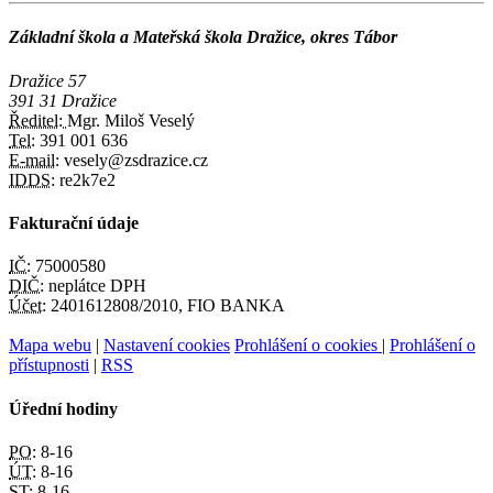
Základní škola a Mateřská škola Dražice, okres Tábor
Dražice 57
391 31 Dražice
Ředitel:
Mgr. Miloš Veselý
Tel:
391 001 636
E-mail:
vesely@zsdrazice.cz
IDDS:
re2k7e2
Fakturační údaje
IČ:
75000580
DIČ:
neplátce DPH
Účet:
2401612808/2010, FIO BANKA
Mapa webu
|
Nastavení cookies
Prohlášení o cookies
|
Prohlášení o
přístupnosti
|
RSS
Úřední hodiny
PO:
8-16
ÚT:
8-16
ST:
8-16