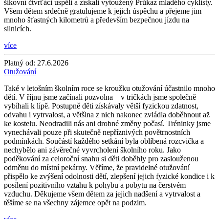
šikovní čtvrťáci uspěli a získali vytoužený Průkaz mladého cyklisty.
Všem dětem srdečně gratulujeme k jejich úspěchu a přejeme jim
mnoho šťastných kilometrů a především bezpečnou jízdu na
silnicích.
více
Platný od:
27.6.2026
Otužování
Také v letošním školním roce se kroužku otužování účastnilo mnoho
dětí. V říjnu jsme začínali pozvolna – v tričkách jsme společně
vybíhali k lípě. Postupně děti získávaly větší fyzickou zdatnost,
odvahu i vytrvalost, a většina z nich nakonec zvládla doběhnout až
ke kostelu. Neodradili nás ani drobné změny počasí. Tréninky jsme
vynechávali pouze při skutečně nepříznivých povětrnostních
podmínkách. Součástí každého setkání byla oblíbená rozcvička a
nechybělo ani závěrečné vyvrcholení školního roku. Jako
poděkování za celoroční snahu si děti doběhly pro zaslouženou
odměnu do místní pekárny. Věříme, že pravidelné otužování
přispělo ke zvýšení odolnosti dětí, zlepšení jejich fyzické kondice i k
posílení pozitivního vztahu k pohybu a pobytu na čerstvém
vzduchu. Děkujeme všem dětem za jejich nadšení a vytrvalost a
těšíme se na všechny zájemce opět na podzim.