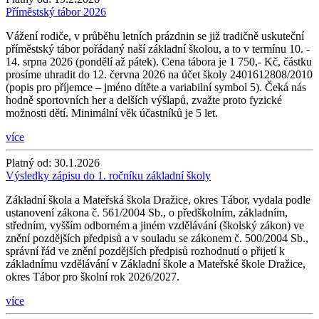
Příměstský tábor 2026
Vážení rodiče, v průběhu letních prázdnin se již tradičně uskuteční
příměstský tábor pořádaný naší základní školou, a to v termínu 10. -
14. srpna 2026 (pondělí až pátek). Cena tábora je 1 750,- Kč, částku
prosíme uhradit do 12. června 2026 na účet školy 2401612808/2010
(popis pro příjemce – jméno dítěte a variabilní symbol 5). Čeká nás
hodně sportovních her a delších výšlapů, zvažte proto fyzické
možnosti dětí. Minimální věk účastníků je 5 let.
více
Platný od:
30.1.2026
Výsledky zápisu do 1. ročníku základní školy
Základní škola a Mateřská škola Dražice, okres Tábor, vydala podle
ustanovení zákona č. 561/2004 Sb., o předškolním, základním,
středním, vyšším odborném a jiném vzdělávání (školský zákon) ve
znění pozdějších předpisů a v souladu se zákonem č. 500/2004 Sb.,
správní řád ve znění pozdějších předpisů rozhodnutí o přijetí k
základnímu vzdělávání v Základní škole a Mateřské škole Dražice,
okres Tábor pro školní rok 2026/2027.
více