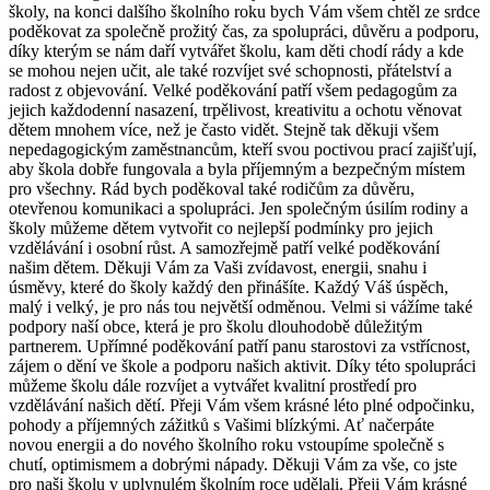
školy, na konci dalšího školního roku bych Vám všem chtěl ze srdce
poděkovat za společně prožitý čas, za spolupráci, důvěru a podporu,
díky kterým se nám daří vytvářet školu, kam děti chodí rády a kde
se mohou nejen učit, ale také rozvíjet své schopnosti, přátelství a
radost z objevování. Velké poděkování patří všem pedagogům za
jejich každodenní nasazení, trpělivost, kreativitu a ochotu věnovat
dětem mnohem více, než je často vidět. Stejně tak děkuji všem
nepedagogickým zaměstnancům, kteří svou poctivou prací zajišťují,
aby škola dobře fungovala a byla příjemným a bezpečným místem
pro všechny. Rád bych poděkoval také rodičům za důvěru,
otevřenou komunikaci a spolupráci. Jen společným úsilím rodiny a
školy můžeme dětem vytvořit co nejlepší podmínky pro jejich
vzdělávání i osobní růst. A samozřejmě patří velké poděkování
našim dětem. Děkuji Vám za Vaši zvídavost, energii, snahu i
úsměvy, které do školy každý den přinášíte. Každý Váš úspěch,
malý i velký, je pro nás tou největší odměnou. Velmi si vážíme také
podpory naší obce, která je pro školu dlouhodobě důležitým
partnerem. Upřímné poděkování patří panu starostovi za vstřícnost,
zájem o dění ve škole a podporu našich aktivit. Díky této spolupráci
můžeme školu dále rozvíjet a vytvářet kvalitní prostředí pro
vzdělávání našich dětí. Přeji Vám všem krásné léto plné odpočinku,
pohody a příjemných zážitků s Vašimi blízkými. Ať načerpáte
novou energii a do nového školního roku vstoupíme společně s
chutí, optimismem a dobrými nápady. Děkuji Vám za vše, co jste
pro naši školu v uplynulém školním roce udělali. Přeji Vám krásné