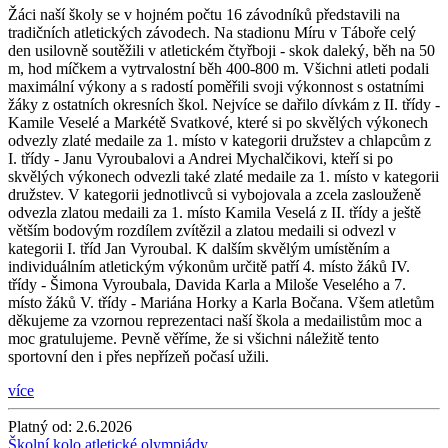
Žáci naší školy se v hojném počtu 16 závodníků představili na
tradičních atletických závodech. Na stadionu Míru v Táboře celý
den usilovně soutěžili v atletickém čtyřboji - skok daleký, běh na 50
m, hod míčkem a vytrvalostní běh 400-800 m. Všichni atleti podali
maximální výkony a s radostí poměřili svoji výkonnost s ostatními
žáky z ostatních okresních škol. Nejvíce se dařilo dívkám z II. třídy -
Kamile Veselé a Markétě Svatkové, které si po skvělých výkonech
odvezly zlaté medaile za 1. místo v kategorii družstev a chlapcům z
I. třídy - Janu Vyroubalovi a Andrei Mychalčikovi, kteří si po
skvělých výkonech odvezli také zlaté medaile za 1. místo v kategorii
družstev. V kategorii jednotlivců si vybojovala a zcela zaslouženě
odvezla zlatou medaili za 1. místo Kamila Veselá z II. třídy a ještě
větším bodovým rozdílem zvítězil a zlatou medaili si odvezl v
kategorii I. tříd Jan Vyroubal. K dalším skvělým umístěním a
individuálním atletickým výkonům určitě patří 4. místo žáků IV.
třídy - Šimona Vyroubala, Davida Karla a Miloše Veselého a 7.
místo žáků V. třídy - Mariána Horky a Karla Bočana. Všem atletům
děkujeme za vzornou reprezentaci naší škola a medailistům moc a
moc gratulujeme. Pevně věříme, že si všichni náležitě tento
sportovní den i přes nepřízeň počasí užili.
více
Platný od:
2.6.2026
Školní kolo atletické olympiády