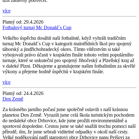
užít zábavný podvečer.
více
Platný od:
29.4.2026
Fotbalový turnaj Mc Donald´s Cup
Velkého úspěchu dosáhli naši fotbalisté, když vyhráli tradičním
turnaj Mc Donald´s Cup v kategorii malotřídních škol pro spojený
táborský a jindřichohradecký okres. Tímto vítězstvím si také
vybojovali právo účasti v krajském finále tohoto velmi populárního
turnaje, které se uskuteční pro spojený Jihočeský a Plzeňský kraj až
v daleké Plzni. Děkujeme a gratulujeme našim fotbalistům za skvělé
výkony a přejeme hodně úspěchů v krajském finále.
více
Platný od:
24.4.2026
Den Země
Za krásného jarního počasí jsme společně oslavili s naší krásnou
planetou Den Země. Vyrazili jsme celá škola turistickým pochodem
do nedaleké obce Drhovice, kde jsme prožili environmentálně a
sportovní dopoledne. Cestou jsme se také snažili trochu pomoci naší
přírodě, tím, že jsme sebrali viditelné odpadky v okolí naší cesty.
Velké poděkování patří starostovi obce Drhovice panu Pejšovi za