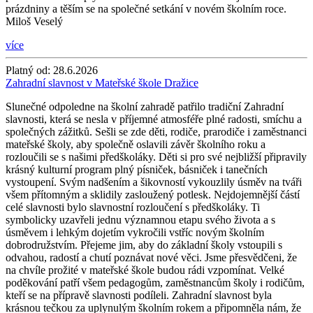
prázdniny a těším se na společné setkání v novém školním roce.
Miloš Veselý
více
Platný od:
28.6.2026
Zahradní slavnost v Mateřské škole Dražice
Slunečné odpoledne na školní zahradě patřilo tradiční Zahradní
slavnosti, která se nesla v příjemné atmosféře plné radosti, smíchu a
společných zážitků. Sešli se zde děti, rodiče, prarodiče i zaměstnanci
mateřské školy, aby společně oslavili závěr školního roku a
rozloučili se s našimi předškoláky. Děti si pro své nejbližší připravily
krásný kulturní program plný písniček, básniček i tanečních
vystoupení. Svým nadšením a šikovností vykouzlily úsměv na tváři
všem přítomným a sklidily zasloužený potlesk. Nejdojemnější částí
celé slavnosti bylo slavnostní rozloučení s předškoláky. Ti
symbolicky uzavřeli jednu významnou etapu svého života a s
úsměvem i lehkým dojetím vykročili vstříc novým školním
dobrodružstvím. Přejeme jim, aby do základní školy vstoupili s
odvahou, radostí a chutí poznávat nové věci. Jsme přesvědčeni, že
na chvíle prožité v mateřské škole budou rádi vzpomínat. Velké
poděkování patří všem pedagogům, zaměstnancům školy i rodičům,
kteří se na přípravě slavnosti podíleli. Zahradní slavnost byla
krásnou tečkou za uplynulým školním rokem a připomněla nám, že