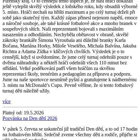
Plzeňský kraj. O to cennější tento úspěch je, že naši hráči dokázali
ještě vylepšit skvělý výsledek z loňského roku, kdy obsadili výborné
5. místo. Hráči nechali na hřišti maximum a po celý turnaj drželi při
sobě jako skutečný tým. Každý zápas přinesl nejenom napětí, emoce
a náročné souboje, ale také krásné fotbalové akce a mnoho branek v
soupeřových sítích. Naši reprezentanti bojovali s maximálním
nasazením a odhodláním. Nechyběla obětavost v obraně, skvělé
zákroky brankáře Šimona Vyroubala ani důležité branky Karla
Bočana, Mariána Horky, Miloše Veselého, Michala Balvína, Jakuba
Richtra a Adama Zídka v klíčových chvílích. Výsledek je o to
cennější, když si uvědomíme, že jsme celý turnaj odehráli pouze s
dvěma náhradníky a někteří hráči odehráli všech 110 minut bez
střídání. Velké poděkování patří všem hráčům za skvělou
reprezentaci školy, trenérům a pedagogům za přípravu a podporu.
Jsme na naše sportovce nesmírně pyšní a gratulujeme k nádhernému
3. místu na McDonald’s Cupu. Pevně věříme, že si tento fotbalový
turnaj děti náležitě užily.
více
Platný od:
19.5.2026
Pozvánka na Den dětí 2026
V pátek 5. června se uskuteční již tradiční Den dětí, a to od 17 hodin
na fotbalovém hřišti. Srdečně zveme všechny děti a rodiče, přijďte si