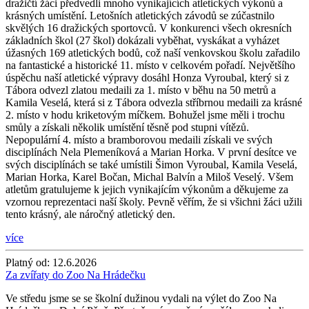
dražičtí žáci předvedli mnoho vynikajících atletických výkonů a
krásných umístění. Letošních atletických závodů se zúčastnilo
skvělých 16 dražických sportovců. V konkurenci všech okresních
základních škol (27 škol) dokázali vyběhat, vyskákat a vyházet
úžasných 169 atletických bodů, což naší venkovskou školu zařadilo
na fantastické a historické 11. místo v celkovém pořadí. Největšího
úspěchu naší atletické výpravy dosáhl Honza Vyroubal, který si z
Tábora odvezl zlatou medaili za 1. místo v běhu na 50 metrů a
Kamila Veselá, která si z Tábora odvezla stříbrnou medaili za krásné
2. místo v hodu kriketovým míčkem. Bohužel jsme měli i trochu
smůly a získali několik umístění těsně pod stupni vítězů.
Nepopulární 4. místo a bramborovou medaili získali ve svých
disciplínách Nela Plemeníková a Marian Horka. V první desítce ve
svých disciplínách se také umístili Šimon Vyroubal, Kamila Veselá,
Marian Horka, Karel Bočan, Michal Balvín a Miloš Veselý. Všem
atletům gratulujeme k jejich vynikajícím výkonům a děkujeme za
vzornou reprezentaci naší školy. Pevně věřím, že si všichni žáci užili
tento krásný, ale náročný atletický den.
více
Platný od:
12.6.2026
Za zvířaty do Zoo Na Hrádečku
Ve středu jsme se se školní dužinou vydali na výlet do Zoo Na