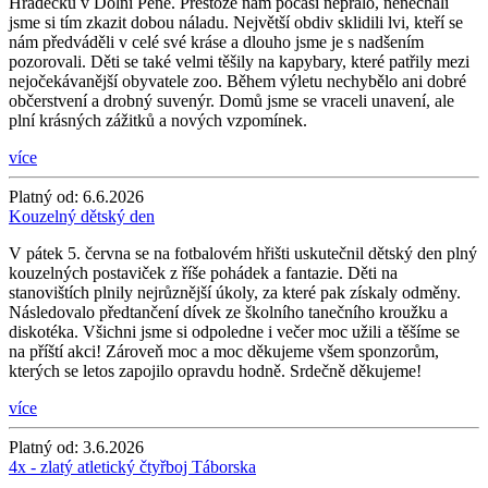
Hrádečku v Dolní Pěně. Přestože nám počasí nepřálo, nenechali
jsme si tím zkazit dobou náladu. Největší obdiv sklidili lvi, kteří se
nám předváděli v celé své kráse a dlouho jsme je s nadšením
pozorovali. Děti se také velmi těšily na kapybary, které patřily mezi
nejočekávanější obyvatele zoo. Během výletu nechybělo ani dobré
občerstvení a drobný suvenýr. Domů jsme se vraceli unavení, ale
plní krásných zážitků a nových vzpomínek.
více
Platný od:
6.6.2026
Kouzelný dětský den
V pátek 5. června se na fotbalovém hřišti uskutečnil dětský den plný
kouzelných postaviček z říše pohádek a fantazie. Děti na
stanovištích plnily nejrůznější úkoly, za které pak získaly odměny.
Následovalo předtančení dívek ze školního tanečního kroužku a
diskotéka. Všichni jsme si odpoledne i večer moc užili a těšíme se
na příští akci! Zároveň moc a moc děkujeme všem sponzorům,
kterých se letos zapojilo opravdu hodně. Srdečně děkujeme!
více
Platný od:
3.6.2026
4x - zlatý atletický čtyřboj Táborska