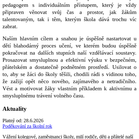
pedagogem s individuálním přístupem, který je vždy
připraven věnovat svůj čas a prostor, jak žákům
talentovaným, tak i těm, kterým škola dává trochu víc
zabrat.
Naším hlavním cílem a snahou je úspěšně nastartovat u
dětí blahodárný proces učení, ve kterém budou úspěšně
pokračovat na dalších stupních naší vzdělávací soustavy.
Prosazovat smysluplnou a efektivní výuku v bezpečném,
přátelském a dostatečně podnětném prostředí. Usilovat o
to, aby se žáci do školy těšili, chodili rádi s vidinou toho,
že zažijí opět něco nového, zajímavého a netradičního.
Vést a motivovat žáky vlastním příkladem k aktivnímu a
smysluplnému trávení volného času.
Aktuality
Platný od:
28.6.2026
Poděkování za školní rok
Vážení kolegové, zaměstnanci školy, milí rodiče, děti a přátelé naší