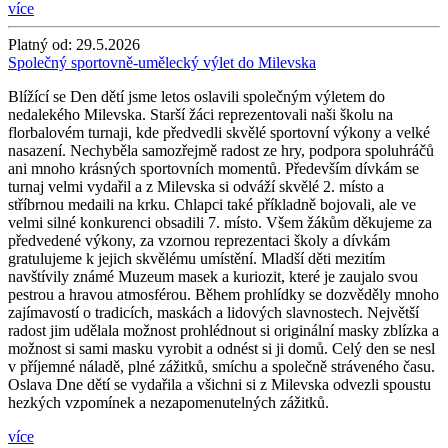
více
Platný od:
29.5.2026
Společný sportovně-umělecký výlet do Milevska
Blížící se Den dětí jsme letos oslavili společným výletem do
nedalekého Milevska. Starší žáci reprezentovali naši školu na
florbalovém turnaji, kde předvedli skvělé sportovní výkony a velké
nasazení. Nechyběla samozřejmě radost ze hry, podpora spoluhráčů
ani mnoho krásných sportovních momentů. Především dívkám se
turnaj velmi vydařil a z Milevska si odváží skvělé 2. místo a
stříbrnou medaili na krku. Chlapci také příkladně bojovali, ale ve
velmi silné konkurenci obsadili 7. místo. Všem žákům děkujeme za
předvedené výkony, za vzornou reprezentaci školy a dívkám
gratulujeme k jejich skvělému umístění. Mladší děti mezitím
navštívily známé Muzeum masek a kuriozit, které je zaujalo svou
pestrou a hravou atmosférou. Během prohlídky se dozvěděly mnoho
zajímavostí o tradicích, maskách a lidových slavnostech. Největší
radost jim udělala možnost prohlédnout si originální masky zblízka a
možnost si sami masku vyrobit a odnést si ji domů. Celý den se nesl
v příjemné náladě, plné zážitků, smíchu a společně stráveného času.
Oslava Dne dětí se vydařila a všichni si z Milevska odvezli spoustu
hezkých vzpomínek a nezapomenutelných zážitků.
více