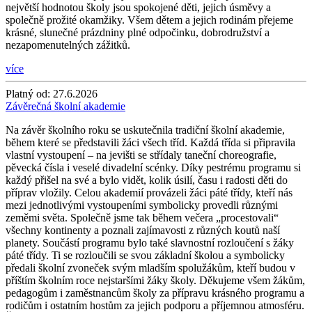
největší hodnotou školy jsou spokojené děti, jejich úsměvy a
společně prožité okamžiky. Všem dětem a jejich rodinám přejeme
krásné, slunečné prázdniny plné odpočinku, dobrodružství a
nezapomenutelných zážitků.
více
Platný od:
27.6.2026
Závěrečná školní akademie
Na závěr školního roku se uskutečnila tradiční školní akademie,
během které se představili žáci všech tříd. Každá třída si připravila
vlastní vystoupení – na jevišti se střídaly taneční choreografie,
pěvecká čísla i veselé divadelní scénky. Díky pestrému programu si
každý přišel na své a bylo vidět, kolik úsilí, času i radosti děti do
příprav vložily. Celou akademií provázeli žáci páté třídy, kteří nás
mezi jednotlivými vystoupeními symbolicky provedli různými
zeměmi světa. Společně jsme tak během večera „procestovali“
všechny kontinenty a poznali zajímavosti z různých koutů naší
planety. Součástí programu bylo také slavnostní rozloučení s žáky
páté třídy. Ti se rozloučili se svou základní školou a symbolicky
předali školní zvoneček svým mladším spolužákům, kteří budou v
příštím školním roce nejstaršími žáky školy. Děkujeme všem žákům,
pedagogům i zaměstnancům školy za přípravu krásného programu a
rodičům i ostatním hostům za jejich podporu a příjemnou atmosféru.