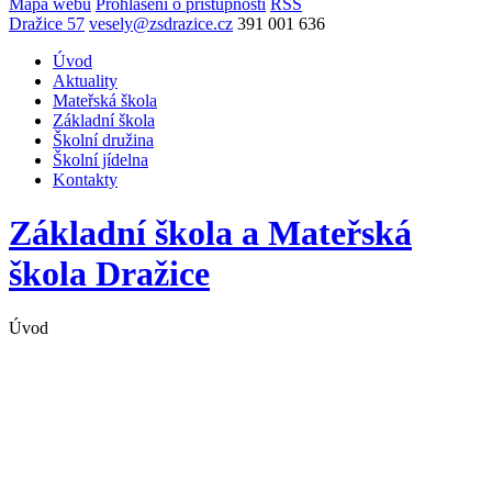
Mapa webu
Prohlášení o přístupnosti
RSS
Dražice 57
vesely@zsdrazice.cz
391 001 636
Úvod
Aktuality
Mateřská škola
Základní škola
Školní družina
Školní jídelna
Kontakty
Základní škola a Mateřská
škola
Dražice
Úvod