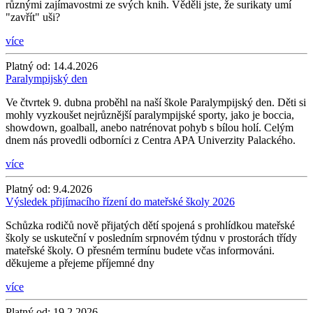
různými zajímavostmi ze svých knih. Věděli jste, že surikaty umí
"zavřít" uši?
více
Platný od:
14.4.2026
Paralympijský den
Ve čtvrtek 9. dubna proběhl na naší škole Paralympijský den. Děti si
mohly vyzkoušet nejrůznější paralympijské sporty, jako je boccia,
showdown, goalball, anebo natrénovat pohyb s bílou holí. Celým
dnem nás provedli odborníci z Centra APA Univerzity Palackého.
více
Platný od:
9.4.2026
Výsledek přijímacího řízení do mateřské školy 2026
Schůzka rodičů nově přijatých dětí spojená s prohlídkou mateřské
školy se uskuteční v posledním srpnovém týdnu v prostorách třídy
mateřské školy. O přesném termínu budete včas informováni.
děkujeme a přejeme příjemné dny
více
Platný od:
19.2.2026