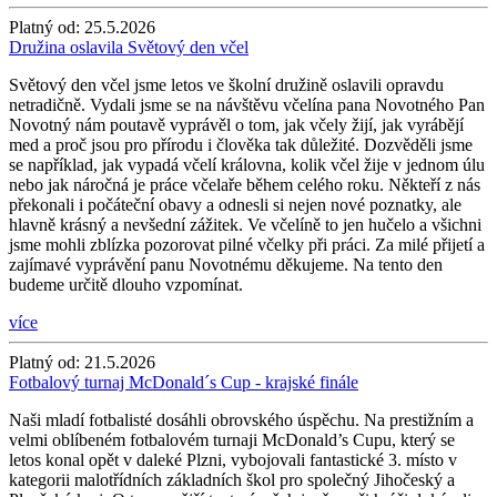
Platný od:
25.5.2026
Družina oslavila Světový den včel
Světový den včel jsme letos ve školní družině oslavili opravdu
netradičně. Vydali jsme se na návštěvu včelína pana Novotného Pan
Novotný nám poutavě vyprávěl o tom, jak včely žijí, jak vyrábějí
med a proč jsou pro přírodu i člověka tak důležité. Dozvěděli jsme
se například, jak vypadá včelí královna, kolik včel žije v jednom úlu
nebo jak náročná je práce včelaře během celého roku. Někteří z nás
překonali i počáteční obavy a odnesli si nejen nové poznatky, ale
hlavně krásný a nevšední zážitek. Ve včelíně to jen hučelo a všichni
jsme mohli zblízka pozorovat pilné včelky při práci. Za milé přijetí a
zajímavé vyprávění panu Novotnému děkujeme. Na tento den
budeme určitě dlouho vzpomínat.
více
Platný od:
21.5.2026
Fotbalový turnaj McDonald´s Cup - krajské finále
Naši mladí fotbalisté dosáhli obrovského úspěchu. Na prestižním a
velmi oblíbeném fotbalovém turnaji McDonald’s Cupu, který se
letos konal opět v daleké Plzni, vybojovali fantastické 3. místo v
kategorii malotřídních základních škol pro společný Jihočeský a